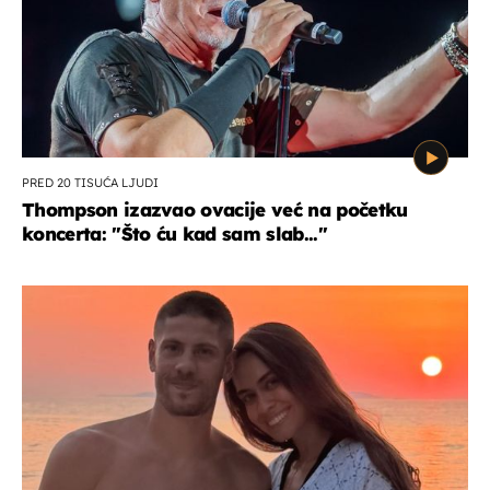
PRED 20 TISUĆA LJUDI
Thompson izazvao ovacije već na početku
koncerta: "Što ću kad sam slab..."