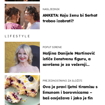
NASLJEDNIK
ANKETA: Koju ženu bi Serhat
trebao izabrati?
LIFESTYLE
POPUT SIRENE
Haljina Danijele Martinović
ističe ženstvenu figuru, a
savršena je za večernji
izlazak na moru
PREJEDNOSTAVNO ZA SLOŽITI
Ovo je pravi ljetni tiramisu s
limunom i borovnicama –
baš osvježava i jako je fin