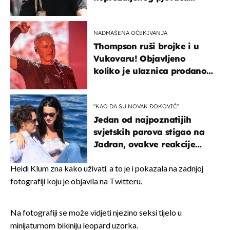
projurila špicom na dva
kotača
NADMAŠENA OČEKIVANJA
Thompson ruši brojke i u
Vukovaru! Objavljeno
koliko je ulaznica prodano
u kratkom vremenu
"KAO DA SU NOVAK ĐOKOVIĆ"
Jedan od najpoznatijih
svjetskih parova stigao na
Jadran, ovakve reakcije
vjerojatno nisu očekivali
Heidi Klum zna kako uživati, a to je i pokazala na zadnjoj
fotografiji koju je objavila na Twitteru.
Na fotografiji se može vidjeti njezino seksi tijelo u
minijaturnom bikiniju leopard uzorka.