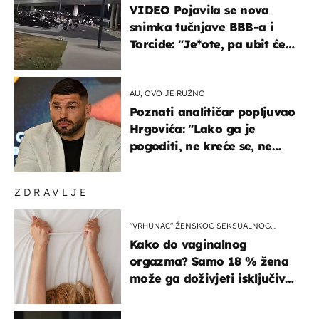
VIDEO Pojavila se nova
snimka tučnjave BBB-a i
Torcide: "Je*ote, pa ubit će
ga!"
AU, OVO JE RUŽNO
Poznati analitičar popljuvao
Hrgovića: "Lako ga je
pogoditi, ne kreće se, ne
koristi noge..."
ZDRAVLJE
"VRHUNAC" ŽENSKOG SEKSUALNOG
ISKUSTVA
Kako do vaginalnog
orgazma? Samo 18 % žena
može ga doživjeti isključivo
na ovaj način