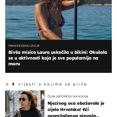
MANEKENSKA LINIJA
Bivša misica Laura uskočila u bikini: Okušala
se u aktivnosti koja je sve popularnija na
moru
3
vijesti o kojima se priča
ČUVA USPOMENU NA NJEGA
Njezinog oca obožavala je
cijela Hrvatska! Kći
neprežaljenog pjevača