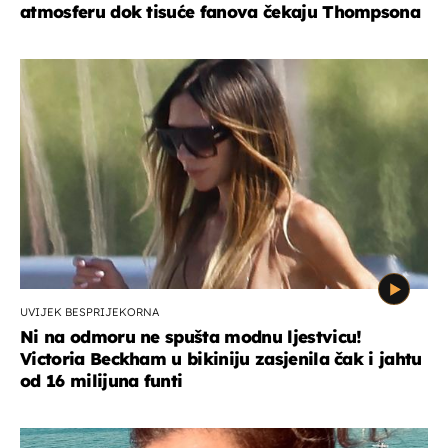
atmosferu dok tisuće fanova čekaju Thompsona
UVIJEK BESPRIJEKORNA
Ni na odmoru ne spušta modnu ljestvicu!
Victoria Beckham u bikiniju zasjenila čak i jahtu
od 16 milijuna funti