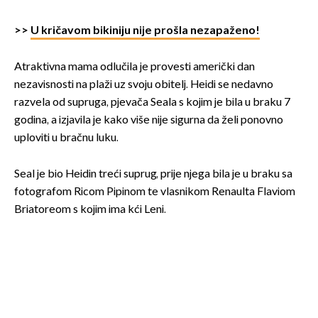
>>
U kričavom bikiniju nije prošla nezapaženo!
Atraktivna mama odlučila je provesti američki dan
nezavisnosti na plaži uz svoju obitelj. Heidi se nedavno
razvela od supruga, pjevača Seala s kojim je bila u braku 7
godina, a izjavila je kako više nije sigurna da želi ponovno
uploviti u bračnu luku.
Seal je bio Heidin treći suprug, prije njega bila je u braku sa
fotografom Ricom Pipinom te vlasnikom Renaulta Flaviom
Briatoreom s kojim ima kći Leni.