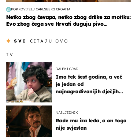
POKROVITELJ CARLSBERG CROATIA
Netko zbog ćevapa, netko zbog drške za motiku:
Evo zbog čega sve Hrvati duguju pivo...
SVI
ČITAJU OVO
TV
DALEKI GRAD
Ima tek šest godina, a već
je jedan od
najnagrađivanijih dječjih
glumaca
NASLJEDNIK
Rade mu iza leđa, a on toga
nije svjestan