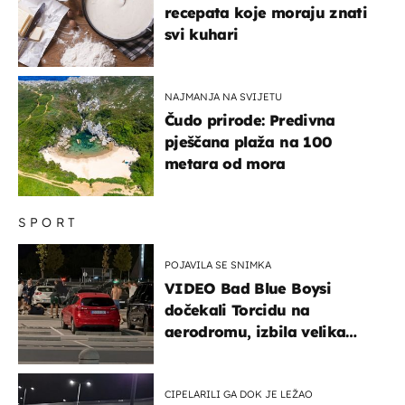
recepata koje moraju znati
svi kuhari
NAJMANJA NA SVIJETU
Čudo prirode: Predivna
pješčana plaža na 100
metara od mora
SPORT
POJAVILA SE SNIMKA
VIDEO Bad Blue Boysi
dočekali Torcidu na
aerodromu, izbila velika
masovna tučnjava
CIPELARILI GA DOK JE LEŽAO