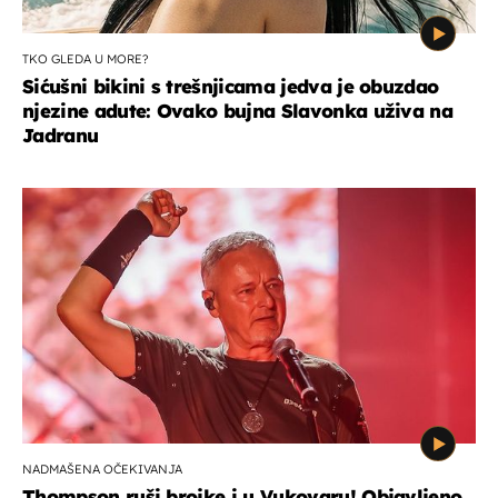
TKO GLEDA U MORE?
Sićušni bikini s trešnjicama jedva je obuzdao
njezine adute: Ovako bujna Slavonka uživa na
Jadranu
NADMAŠENA OČEKIVANJA
Thompson ruši brojke i u Vukovaru! Objavljeno