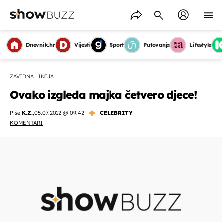
Dnevnik.hr
Vijesti
Sport
Putovanja
Lifestyle
ZAVIDNA LINIJA
Ovako izgleda majka četvero djece!
Piše
K.Z.
,
05.07.2012 @ 09:42
CELEBRITY
KOMENTARI
OMOGUĆI OBAVIJESTI