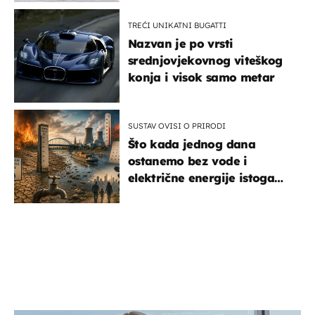
TREĆI UNIKATNI BUGATTI
Nazvan je po vrsti
srednjovjekovnog viteškog
konja i visok samo metar
SUSTAV OVISI O PRIRODI
Što kada jednog dana
ostanemo bez vode i
električne energije istoga
dana?