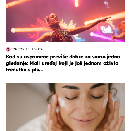
POKROVITELJ WATA
Kad su uspomene previše dobre za samo jedno
gledanje: Mali uređaj koji je još jednom oživio
trenutke s ple...
moda & ljepota