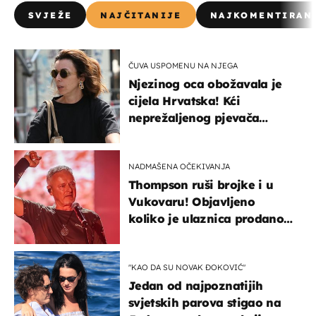
SVJEŽE
NAJČITANIJE
NAJKOMENTIRAN
ČUVA USPOMENU NA NJEGA
Njezinog oca obožavala je
cijela Hrvatska! Kći
neprežaljenog pjevača
projurila špicom na dva
kotača
NADMAŠENA OČEKIVANJA
Thompson ruši brojke i u
Vukovaru! Objavljeno
koliko je ulaznica prodano
u kratkom vremenu
"KAO DA SU NOVAK ĐOKOVIĆ"
Jedan od najpoznatijih
svjetskih parova stigao na