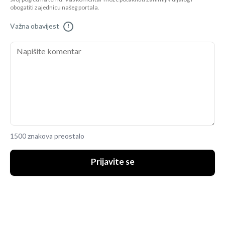
obogatiti zajednicu našeg portala.
Važna obavijest
!
1500 znakova preostalo
Prijavite se