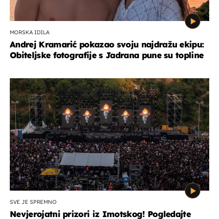
MORSKA IDILA
Andrej Kramarić pokazao svoju najdražu ekipu:
Obiteljske fotografije s Jadrana pune su topline
SVE JE SPREMNO
Nevjerojatni prizori iz Imotskog! Pogledajte