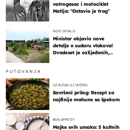
vatrogasac i motociklst
Matija: "Ostavio je trag"
NOVI DETALJI
Ministar objavio nove
detalje o sudaru vlakova!
Dvadeset je ozlijeđenih,
mlađa žena na intenzivnoj
PUTOVANJA
UZ RUČAK ILI VEČERU
Savršeni prilog: Recept za
najfinije mahune sa špekom
BON APPETIT!
Majke svih umaka: 5 kultnih