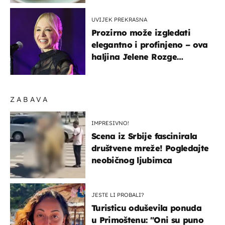
UVIJEK PREKRASNA
Prozirno može izgledati
elegantno i profinjeno – ova
haljina Jelene Rozge
najbolji je dokaz
ZABAVA
IMPRESIVNO!
Scena iz Srbije fascinirala
društvene mreže! Pogledajte
neobičnog ljubimca
JESTE LI PROBALI?
Turisticu oduševila ponuda
u Primoštenu: "Oni su puno