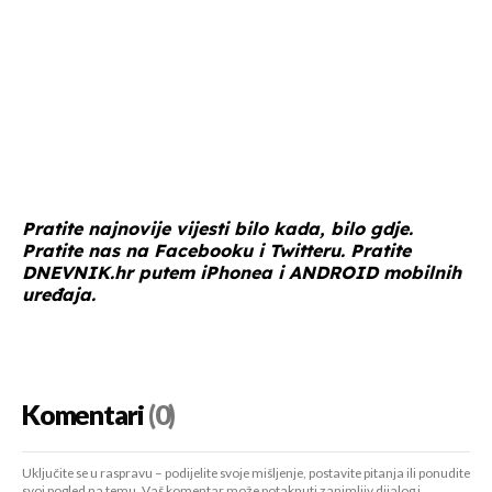
Pratite najnovije vijesti bilo kada, bilo gdje.
Pratite nas na
Facebooku
i
Twitteru
. Pratite
DNEVNIK.hr
putem
iPhonea
i
ANDROID
mobilnih
uređaja.
Komentari
(0)
Uključite se u raspravu – podijelite svoje mišljenje, postavite pitanja ili ponudite
svoj pogled na temu. Vaš komentar može potaknuti zanimljiv dijalog i