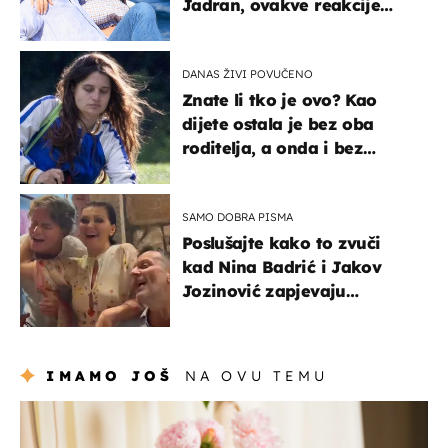
Jadran, ovakve reakcije
vjerojatno nisu očekivali
DANAS ŽIVI POVUČENO
Znate li tko je ovo? Kao
dijete ostala je bez oba
roditelja, a onda i bez
milijuna koje je trebala
naslijediti
SAMO DOBRA PISMA
Poslušajte kako to zvuči
kad Nina Badrić i Jakov
Jozinović zapjevaju
Oliverov hit!
IMAMO JOŠ
NA OVU TEMU
moda & ljepota