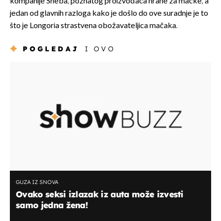
kompanije Sheba, poznatog proizvođača hrane za mačke, a
jedan od glavnih razloga kako je došlo do ove suradnje je to
što je Longoria strastvena obožavateljica mačaka.
POGLEDAJ
I OVO
GUZA IZ SNOVA
Ovako seksi izlazak iz auta može izvesti
samo jedna žena!