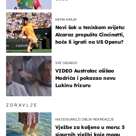
NEMA KRAJA
Novi šok u teniskom svijetu:
Alcaraz propušta Cincinatti,
hoće li igrati na US Openu?
SVE OBJAVIO
VIDEO Australac ošišao
Modrića i pokazao novu
Lukinu frizuru
ZDRAVLJE
NAJSIGURNIJI OBLIK REKREACIJE
Vježbe za koljeno u moru: 5
sigurnih vježbi koje mogu