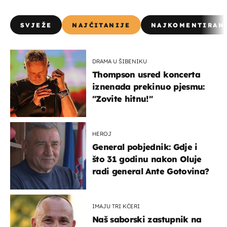
SVJEŽE
NAJČITANIJE
NAJKOMENTIRAN
DRAMA U ŠIBENIKU
Thompson usred koncerta
iznenada prekinuo pjesmu:
"Zovite hitnu!"
HEROJ
General pobjednik: Gdje i
što 31 godinu nakon Oluje
radi general Ante Gotovina?
IMAJU TRI KĆERI
Naš saborski zastupnik na