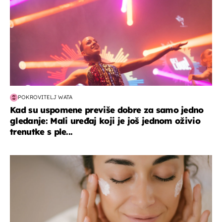
POKROVITELJ WATA
Kad su uspomene previše dobre za samo jedno
gledanje: Mali uređaj koji je još jednom oživio
trenutke s ple...
moda & ljepota