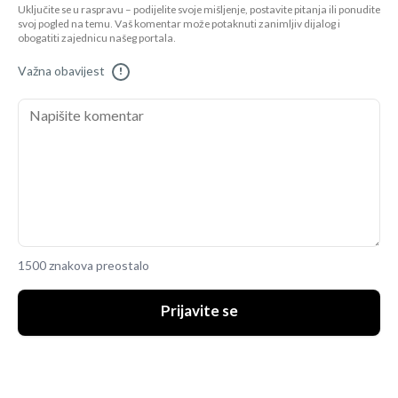
Uključite se u raspravu – podijelite svoje mišljenje, postavite pitanja ili ponudite
svoj pogled na temu. Vaš komentar može potaknuti zanimljiv dijalog i
obogatiti zajednicu našeg portala.
Važna obavijest
!
1500 znakova preostalo
Prijavite se