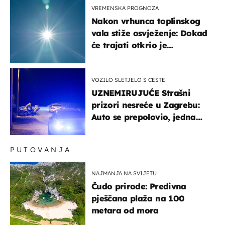
VREMENSKA PROGNOZA
Nakon vrhunca toplinskog
vala stiže osvježenje: Dokad
će trajati otkrio je
meteorolog
VOZILO SLETJELO S CESTE
UZNEMIRUJUĆE Strašni
prizori nesreće u Zagrebu:
Auto se prepolovio, jedna
osoba poginula
PUTOVANJA
NAJMANJA NA SVIJETU
Čudo prirode: Predivna
pješčana plaža na 100
metara od mora