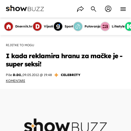
Dnevnik.hr
Vijesti
Sport
Putovanja
Lifestyle
RIJETKE TO MOGU
I kada reklamira hranu za mačke je -
super seksi!
Piše
D.Dž.
,
09.05.2012 @ 19:48
CELEBRITY
KOMENTARI
OMOGUĆI OBAVIJESTI