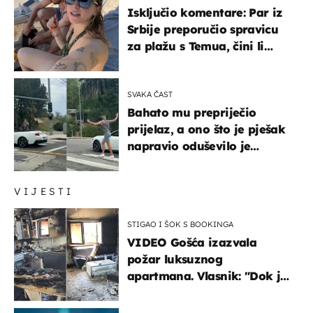
Isključio komentare: Par iz
Srbije preporučio spravicu
za plažu s Temua, čini li
vam se ovo sigurnim?
SVAKA ČAST
Bahato mu prepriječio
prijelaz, a ono što je pješak
napravio oduševilo je
društvene mreže
VIJESTI
STIGAO I ŠOK S BOOKINGA
VIDEO Gošća izazvala
požar luksuznog
apartmana. Vlasnik: "Dok je
gorjelo, smijali su se, pili i
pokazivali mi srednji prst"