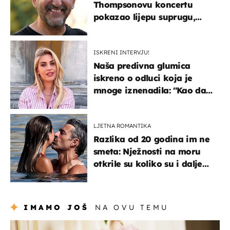
Thompsonovu koncertu
pokazao lijepu suprugu,
koja godinama izbjegava
javnost
ISKRENI INTERVJU!
Naša predivna glumica
iskreno o odluci koja je
mnoge iznenadila: ''Kao da
mi je veliki teret pao s leđa''
LJETNA ROMANTIKA
Razlika od 20 godina im ne
smeta: Nježnosti na moru
otkrile su koliko su i dalje
zaljubljeni
IMAMO JOŠ
NA OVU TEMU
moda & ljepota