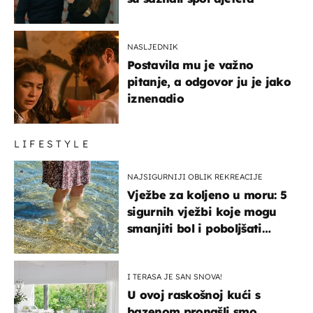
NASLJEDNIK
Postavila mu je važno
pitanje, a odgovor ju je jako
iznenadio
LIFESTYLE
NAJSIGURNIJI OBLIK REKREACIJE
Vježbe za koljeno u moru: 5
sigurnih vježbi koje mogu
smanjiti bol i poboljšati
pokretljivost
I TERASA JE SAN SNOVA!
U ovoj raskošnoj kući s
bazenom pronašli smo