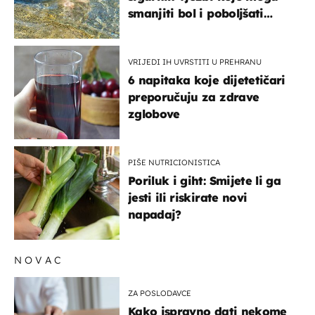
smanjiti bol i poboljšati
pokretljivost
VRIJEDI IH UVRSTITI U PREHRANU
6 napitaka koje dijetetičari
preporučuju za zdrave
zglobove
PIŠE NUTRICIONISTICA
Poriluk i giht: Smijete li ga
jesti ili riskirate novi
napadaj?
NOVAC
ZA POSLODAVCE
Kako ispravno dati nekome