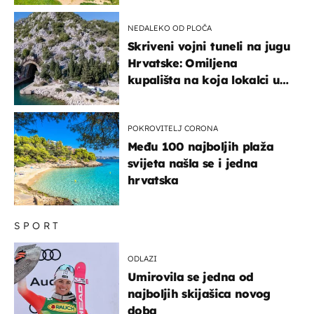
NEDALEKO OD PLOČA
Skriveni vojni tuneli na jugu
Hrvatske: Omiljena
kupališta na koja lokalci u
miru dolaze roniti i skakati
u more
POKROVITELJ CORONA
Među 100 najboljih plaža
svijeta našla se i jedna
hrvatska
SPORT
ODLAZI
Umirovila se jedna od
najboljih skijašica novog
doba