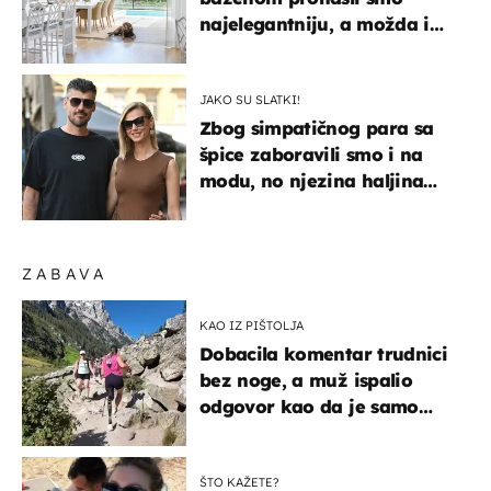
najelegantniju, a možda i
najljepšu bijelu kuhinju
JAKO SU SLATKI!
Zbog simpatičnog para sa
špice zaboravili smo i na
modu, no njezina haljina
itekako nas se dojmila
ZABAVA
KAO IZ PIŠTOLJA
Dobacila komentar trudnici
bez noge, a muž ispalio
odgovor kao da je samo
čekao…
ŠTO KAŽETE?