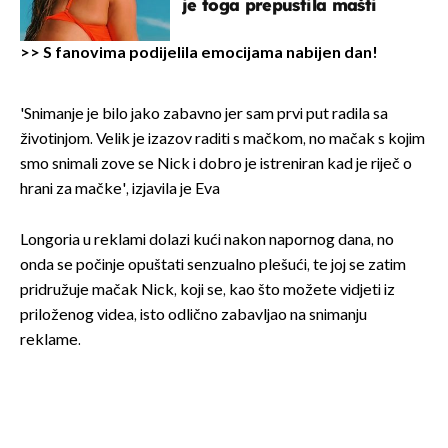
je toga prepustila mašti
>>
S fanovima podijelila emocijama nabijen dan!
'Snimanje je bilo jako zabavno jer sam prvi put radila sa
životinjom. Velik je izazov raditi s mačkom, no mačak s kojim
smo snimali zove se Nick i dobro je istreniran kad je riječ o
hrani za mačke', izjavila je Eva
Longoria u reklami dolazi kući nakon napornog dana, no
onda se počinje opuštati senzualno plešući, te joj se zatim
pridružuje mačak Nick, koji se, kao što možete vidjeti iz
priloženog videa, isto odlično zabavljao na snimanju
reklame.