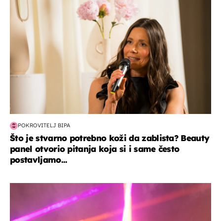
POKROVITELJ BIPA
Što je stvarno potrebno koži da zablista? Beauty
panel otvorio pitanja koja si i same često
postavljamo...
kultura & zabava