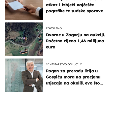
otkaz i izbjeći najčešće
pogreške te sudske sporove
POVOLJNO
Dvorac u Zagorju na aukciji.
Početna cijena 1,46 milijuna
eura
MINISTARSTVO ODLUČILO
Pogon za preradu litija u
Gospiću mora na procjenu
utjecaja na okoliš, evo što
kaže ulagač