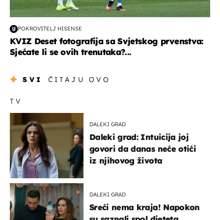
POKROVITELJ HISENSE
KVIZ Deset fotografija sa Svjetskog prvenstva:
Sjećate li se ovih trenutaka?...
SVI
ČITAJU OVO
TV
DALEKI GRAD
Daleki grad: Intuicija joj
govori da danas neće otići
iz njihovog života
DALEKI GRAD
Sreći nema kraja! Napokon
su saznali spol djeteta