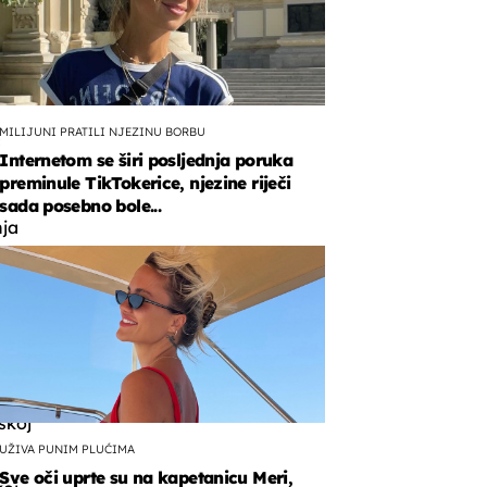
MILIJUNI PRATILI NJEZINU BORBU
c
Internetom se širi posljednja poruka
preminule TikTokerice, njezine riječi
sada posebno bole...
nja
a
a
u
skoj
UŽIVA PUNIM PLUĆIMA
,
Sve oči uprte su na kapetanicu Meri,