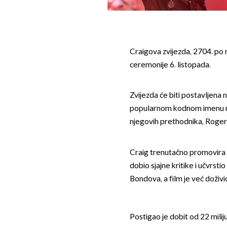
Craigova zvijezda, 2704. po 
ceremonije 6. listopada.
Zvijezda će biti postavljena
popularnom kodnom imenu nj
njegovih prethodnika, Roge
Craig trenutačno promovira s
dobio sjajne kritike i učvrst
Bondova, a film je već doživio
Postigao je dobit od 22 mili