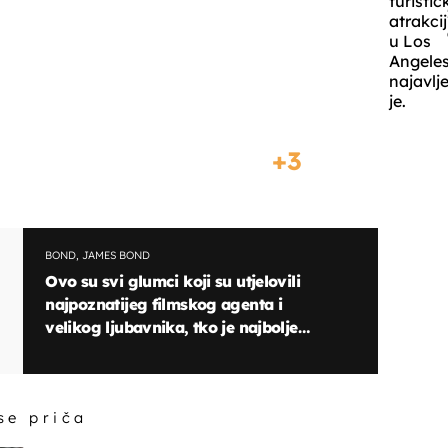
turistič
atrakcij
u Los
Angeles
najavlj
je.
3
BOND, JAMES BOND
Ovo su svi glumci koji su utjelovili
najpoznatijeg filmskog agenta i
velikog ljubavnika, tko je najbolje
odradio tu ulogu?
 se priča