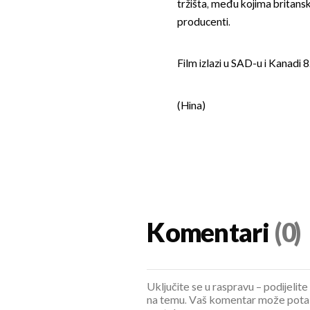
tržišta, među kojima britansk
producenti.
Film izlazi u SAD-u i Kanadi 8
(Hina)
Komentari
(0)
Uključite se u raspravu – podijelite
na temu. Vaš komentar može potaknu