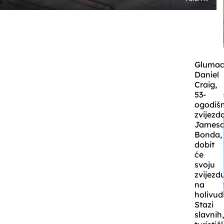
Gluma
Daniel
Craig,
53-
ogodiš
zvijezd
James
Bonda,
dobit
će
svoju
zvijezd
na
holivud
Stazi
slavnih