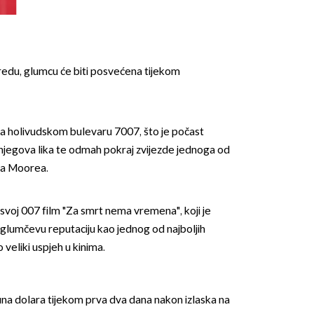
vremenu
redu, glumcu će biti posvećena tijekom
OMOGUĆI OBAVIJESTI
 na holivudskom bulevaru 7007, što je počast
egova lika te odmah pokraj zvijezde jednoga od
ra Moorea.
voj 007 film "Za smrt nema vremena", koji je
io glumčevu reputaciju kao jednog od najboljih
 veliki uspjeh u kinima.
juna dolara tijekom prva dva dana nakon izlaska na