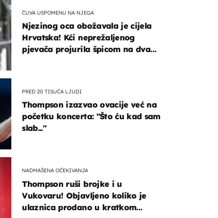
ČUVA USPOMENU NA NJEGA
Njezinog oca obožavala je cijela
Hrvatska! Kći neprežaljenog
pjevača projurila špicom na dva
kotača
PRED 20 TISUĆA LJUDI
Thompson izazvao ovacije već na
početku koncerta: "Što ću kad sam
slab..."
NADMAŠENA OČEKIVANJA
Thompson ruši brojke i u
Vukovaru! Objavljeno koliko je
ulaznica prodano u kratkom