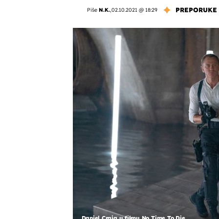
PREPORUKE
Piše
N.K.
,
02.10.2021 @ 18:29
Daniel Craig u filmu No Time To Die