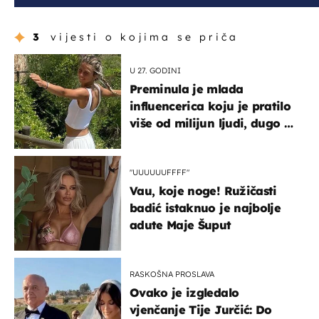
3
vijesti o kojima se priča
U 27. GODINI
Preminula je mlada
influencerica koju je pratilo
više od milijun ljudi, dugo se
borila s opakom bolesti
"UUUUUUFFFF"
Vau, koje noge! Ružičasti
badić istaknuo je najbolje
adute Maje Šuput
RASKOŠNA PROSLAVA
Ovako je izgledalo
vjenčanje Tije Jurčić: Do