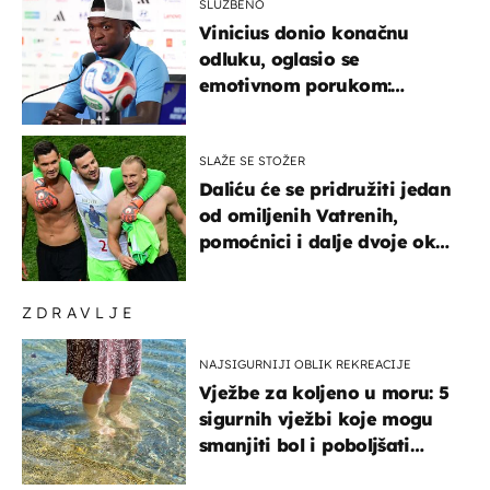
SLUŽBENO
Vinicius donio konačnu
odluku, oglasio se
emotivnom porukom:
"Hvala vam svima"
SLAŽE SE STOŽER
Daliću će se pridružiti jedan
od omiljenih Vatrenih,
pomoćnici i dalje dvoje oko
ponude
ZDRAVLJE
NAJSIGURNIJI OBLIK REKREACIJE
Vježbe za koljeno u moru: 5
sigurnih vježbi koje mogu
smanjiti bol i poboljšati
pokretljivost