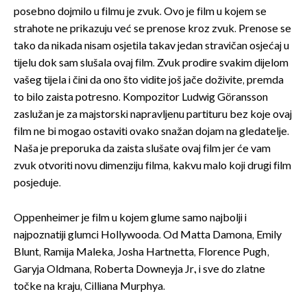
posebno dojmilo u filmu je zvuk. Ovo je film u kojem se
strahote ne prikazuju već se prenose kroz zvuk. Prenose se
tako da nikada nisam osjetila takav jedan stravičan osjećaj u
tijelu dok sam slušala ovaj film. Zvuk prodire svakim dijelom
vašeg tijela i čini da ono što vidite još jače doživite, premda
to bilo zaista potresno. Kompozitor Ludwig Göransson
zaslužan je za majstorski napravljenu partituru bez koje ovaj
film ne bi mogao ostaviti ovako snažan dojam na gledatelje.
Naša je preporuka da zaista slušate ovaj film jer će vam
zvuk otvoriti novu dimenziju filma, kakvu malo koji drugi film
posjeduje.
Oppenheimer je film u kojem glume samo najbolji i
najpoznatiji glumci Hollywooda. Od Matta Damona, Emily
Blunt, Ramija Maleka, Josha Hartnetta, Florence Pugh,
Garyja Oldmana, Roberta Downeyja Jr., i sve do zlatne
točke na kraju, Cilliana Murphya.