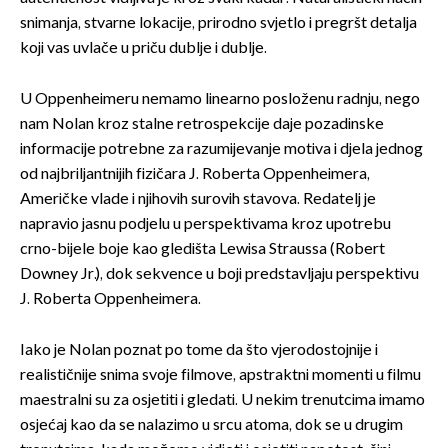
snimanja, stvarne lokacije, prirodno svjetlo i pregršt detalja
koji vas uvlače u priču dublje i dublje.
U Oppenheimeru nemamo linearno posloženu radnju, nego
nam Nolan kroz stalne retrospekcije daje pozadinske
informacije potrebne za razumijevanje motiva i djela jednog
od najbriljantnijih fizičara J. Roberta Oppenheimera,
Američke vlade i njihovih surovih stavova. Redatelj je
napravio jasnu podjelu u perspektivama kroz upotrebu
crno-bijele boje kao gledišta Lewisa Straussa (Robert
Downey Jr.), dok sekvence u boji predstavljaju perspektivu
J. Roberta Oppenheimera.
Iako je Nolan poznat po tome da što vjerodostojnije i
realističnije snima svoje filmove, apstraktni momenti u filmu
maestralni su za osjetiti i gledati. U nekim trenutcima imamo
osjećaj kao da se nalazimo u srcu atoma, dok se u drugim