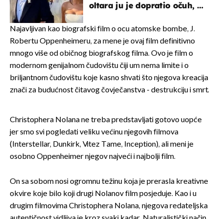
oltara ju je dopratio očuh, a
slavilo se uz Olivera i Rozgu
Najavljivan kao biografski film o ocu atomske bombe, J.
Robertu Oppenheimeru, za mene je ovaj film definitivno
mnogo više od običnog biografskog filma. Ovo je film o
modernom genijalnom čudovištu čiji um nema limite i o
briljantnom čudovištu koje kasno shvati što njegova kreacija
znači za budućnost čitavog čovječanstva - destrukciju i smrt.
Christophera Nolana ne treba predstavljati gotovo uopće
jer smo svi pogledati veliku većinu njegovih filmova
(Interstellar, Dunkirk, Vitez Tame, Inception), ali meni je
osobno Oppenheimer njegov najveći i najbolji film.
On sa sobom nosi ogromnu težinu koja je prerasla kreativne
okvire koje bilo koji drugi Nolanov film posjeduje. Kao i u
drugim filmovima Christophera Nolana, njegova redateljska
autentičnost vidljiva je kroz svaki kadar. Naturalistički način