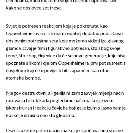
trenutcima, kada možemo vidjeti i osjetiti napetost, čini
kako se doslovce set trese.
Svijet je potresen reakcijom koja je pokrenuta, kao i
Oppenheimerov um, što nam redatelj dodatno podcrtava i
doslovnim potresima seta koje možemo vidjeti iza glavnog
glumca. Ovaj je film i figurativno potresan, što zbog svoje
teme, što zbog činjenice da će se nove generacije, koje nisu
upoznate s likom i djelom Oppenheimera, prvi put susresti s
čovjekom koji će u povijesti biti zapamćen kao otac
atomske bombe.
Njegov destruktivni, ali genijalni izum zauvijek mijenja način
ratovanja te tek kada pogledamo način na koji je izum
iskonstruiran i reakciju čovjeka koji ga je izumio, jasno nam je
koliko je strašno ono što gledamo.
Osim izuzetne priče i načina na koji je ispričana, ono što me