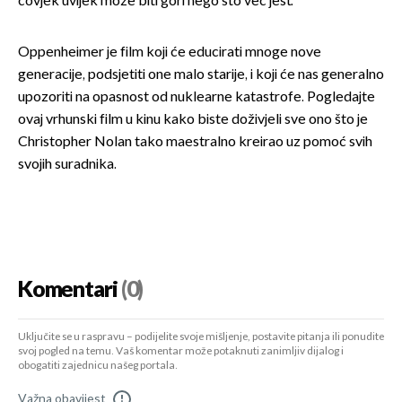
čovjek uvijek može biti gori nego što već jest.
Oppenheimer je film koji će educirati mnoge nove
generacije, podsjetiti one malo starije, i koji će nas generalno
upozoriti na opasnost od nuklearne katastrofe. Pogledajte
ovaj vrhunski film u kinu kako biste doživjeli sve ono što je
Christopher Nolan tako maestralno kreirao uz pomoć svih
svojih suradnika.
Komentari
(0)
Uključite se u raspravu – podijelite svoje mišljenje, postavite pitanja ili ponudite
svoj pogled na temu. Vaš komentar može potaknuti zanimljiv dijalog i
obogatiti zajednicu našeg portala.
Važna obavijest
!