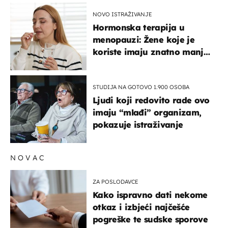
NOVO ISTRAŽIVANJE
Hormonska terapija u
menopauzi: Žene koje je
koriste imaju znatno manji
rizik od ovoga
STUDIJA NA GOTOVO 1.900 OSOBA
Ljudi koji redovito rade ovo
imaju “mlađi” organizam,
pokazuje istraživanje
NOVAC
ZA POSLODAVCE
Kako ispravno dati nekome
otkaz i izbjeći najčešće
pogreške te sudske sporove