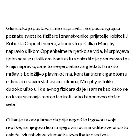
Glumačka je postava sjajno napravila svoj posao igrajući
poznate svjetske fizičare i znanstvenike, prijatelje i obitelj J.
Roberta Oppenheimera, ali ono što je Cillian Murphy
napravio s likom Oppenheimera rijetko se viđa. Murphyjeva
tjelesnost je u tolikom kontrastu s onim što je proučavao i na
kraju napravio, da je to nevjerojatno za gledati. Izrazito
mršav, s boležljivo plavim očima, konstantnom cigaretom u
ustima i mršavim slabašnim rukama, Murphy je toliko
duboko ušao u lik slavnog fizičara da je i sam rekao kako se
na kraju snimanja morao izolirati kako bi ponovno došao
sebi.
Cillian je takav glumac da prije nego što izgovori svoje
replike, na njegovu licu i u njegovim očima vidite sve ono što
osjeća. Murphyjeva glumačka izvedba je precizna,