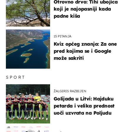
Otrovno drvo: Tihi ubojica
koji je najopasniji kada
padne kiša
15 PITANJA
Kviz općeg znanja: Za one
pred kojima se i Google
može sakriti
SPORT
ŽALGIRIS RAZBIJEN
Golijada u Litvi: Hajduku
petarda i velika prednost
uoči uzvrata na Poljudu