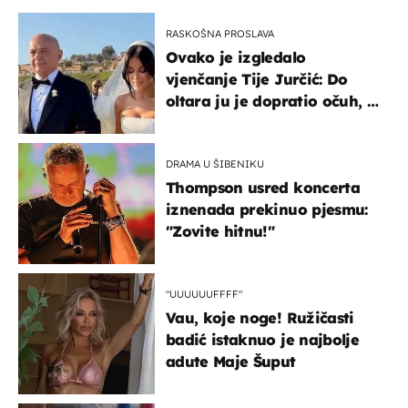
RASKOŠNA PROSLAVA
Ovako je izgledalo
vjenčanje Tije Jurčić: Do
oltara ju je dopratio očuh, a
slavilo se uz Olivera i Rozgu
DRAMA U ŠIBENIKU
Thompson usred koncerta
iznenada prekinuo pjesmu:
"Zovite hitnu!"
"UUUUUUFFFF"
Vau, koje noge! Ružičasti
badić istaknuo je najbolje
adute Maje Šuput