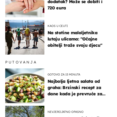
dodatak? Može se dobiti i
720 eura
KAOS U CEUTI
Na stotine maloljetnika
lutaju ulicama: "Očajne
obitelji traže svoju djecu"
PUTOVANJA
GOTOVO ZA 15 MINUTA
Najbolja ljetna salata od
graha: Brzinski recept za
dane kada je prevruće za
kuhanje
NEVJEROJATNO OPASNO