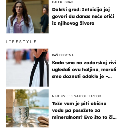
DALEKI GRAD
Daleki grad: Intuicija joj
govori da danas neće otići
iz njihovog života
LIFESTYLE
BAŠ EFEKTNA
Kada smo na zadarskoj rivi
ugledali ovu haljinu, morali
smo doznati odakle je –
košta samo 18 eura
NIJE UVIJEK NAJBOLJI IZBOR
Teže vam je piti običnu
vodu pa posežete za
mineralnom? Evo što to čini
organizmu