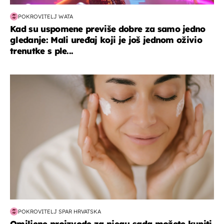
POKROVITELJ WATA
Kad su uspomene previše dobre za samo jedno
gledanje: Mali uređaj koji je još jednom oživio
trenutke s ple...
moda & ljepota
POKROVITELJ SPAR HRVATSKA
Omiljene proizvode za njegu sada možete kupiti