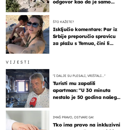
odgovor kao da je samo
čekao…
ŠTO KAŽETE?
Isključio komentare: Par iz
Srbije preporučio spravicu
za plažu s Temua, čini li
vam se ovo sigurnim?
VIJESTI
"I DALJE SU PLESALI, VRIŠTALI..."
Turisti mu zapalili
apartman: "U 30 minuta
nestalo je 50 godina našeg
života, supruga i ja ne
možemo oka sklopiti"
IMAŠ PRAVO, OSTVARI GA!
Tko ima pravo na inkluzivni