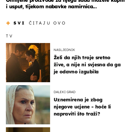
i usput, tijekom nabavke namirnica...
SVI
ČITAJU OVO
TV
NASLJEDNIK
Želi da njih troje sretno
žive, a nije ni svjesna da ga
je odavno izgubila
DALEKI GRAD
Uznemirena je zbog
njegove ucjene - hoće li
napraviti što traži?