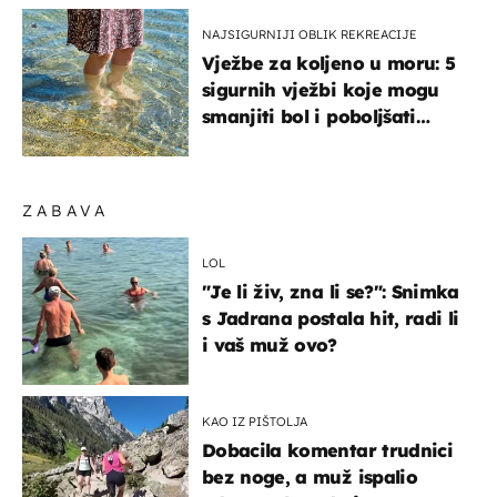
NAJSIGURNIJI OBLIK REKREACIJE
Vježbe za koljeno u moru: 5
sigurnih vježbi koje mogu
smanjiti bol i poboljšati
pokretljivost
ZABAVA
LOL
"Je li živ, zna li se?": Snimka
s Jadrana postala hit, radi li
i vaš muž ovo?
KAO IZ PIŠTOLJA
Dobacila komentar trudnici
bez noge, a muž ispalio