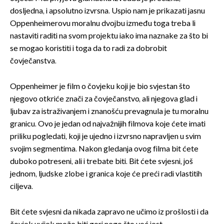
dosljedna, i apsolutno izvrsna. Uspio nam je prikazati jasnu
Oppenheimerovu moralnu dvojbu između toga treba li
nastaviti raditi na svom projektu iako ima naznake za što bi
se mogao koristiti i toga da to radi za dobrobit
čovječanstva.
Oppenheimer je film o čovjeku koji je bio svjestan što
njegovo otkriće znači za čovječanstvo, ali njegova glad i
ljubav za istraživanjem i znanošću prevagnula je tu moralnu
granicu. Ovo je jedan od najvažnijih filmova koje ćete imati
priliku pogledati, koji je ujedno i izvrsno napravljen u svim
svojim segmentima. Nakon gledanja ovog filma bit ćete
duboko potreseni, ali i trebate biti. Bit ćete svjesni, još
jednom, ljudske zlobe i granica koje će preći radi vlastitih
ciljeva.
Bit ćete svjesni da nikada zapravo ne učimo iz prošlosti i da