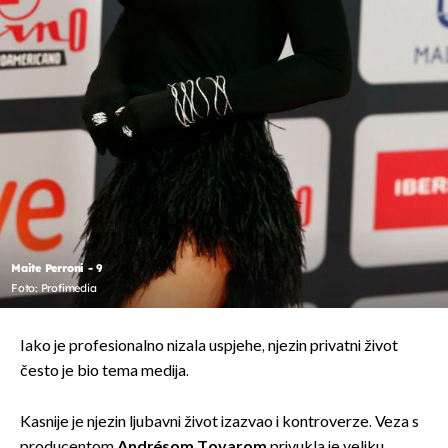
Maite Perroni - 9
Foto: Profimedia
Iako je profesionalno nizala uspjehe, njezin privatni život
često je bio tema medija.
Kasnije je njezin ljubavni život izazvao i kontroverze. Veza s
producentom
Andrésom Tovarom
privukla je veliku