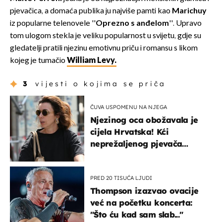
pjevačica, a domaća publika ju najviše pamti kao
Marichuy
iz popularne telenovele ''
Oprezno s anđelom
''. Upravo
tom ulogom stekla je veliku popularnost u svijetu, gdje su
gledatelji pratili njezinu emotivnu priču i romansu s likom
kojeg je tumačio
William Levy.
3
vijesti o kojima se priča
ČUVA USPOMENU NA NJEGA
Njezinog oca obožavala je
cijela Hrvatska! Kći
neprežaljenog pjevača
projurila špicom na dva
kotača
PRED 20 TISUĆA LJUDI
Thompson izazvao ovacije
već na početku koncerta:
"Što ću kad sam slab..."