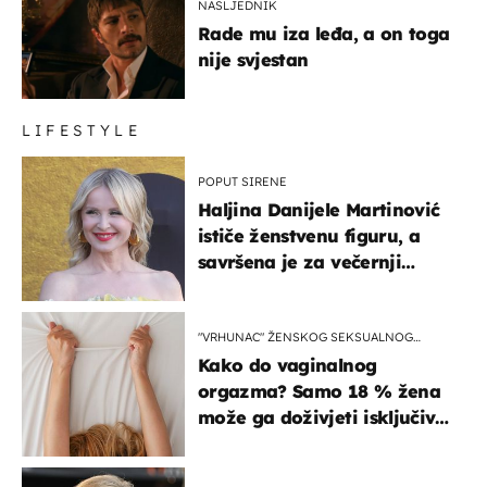
NASLJEDNIK
Rade mu iza leđa, a on toga
nije svjestan
LIFESTYLE
POPUT SIRENE
Haljina Danijele Martinović
ističe ženstvenu figuru, a
savršena je za večernji
izlazak na moru
"VRHUNAC" ŽENSKOG SEKSUALNOG
ISKUSTVA
Kako do vaginalnog
orgazma? Samo 18 % žena
može ga doživjeti isključivo
na ovaj način