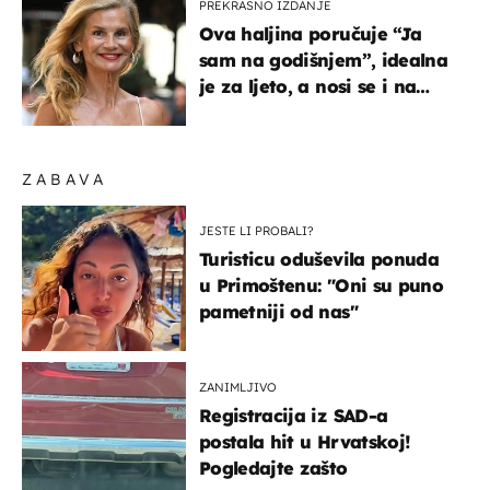
PREKRASNO IZDANJE
Ova haljina poručuje “Ja
sam na godišnjem”, idealna
je za ljeto, a nosi se i na
zagrebačkoj špici
ZABAVA
JESTE LI PROBALI?
Turisticu oduševila ponuda
u Primoštenu: "Oni su puno
pametniji od nas"
ZANIMLJIVO
Registracija iz SAD-a
postala hit u Hrvatskoj!
Pogledajte zašto