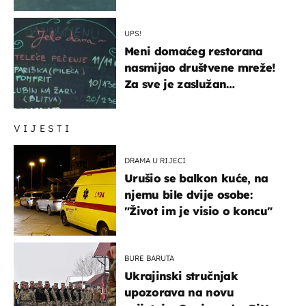
UPS!
Meni domaćeg restorana
nasmijao društvene mreže!
Za sve je zaslužan
urnebesan naziv jela
VIJESTI
DRAMA U RIJECI
Urušio se balkon kuće, na
njemu bile dvije osobe:
"Život im je visio o koncu"
BURE BARUTA
Ukrajinski stručnjak
upozorava na novu