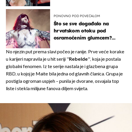
PONOVNO POD POVEĆALOM
Što se sve događalo na
hrvatskom otoku pod
osramoćenim glumcem?
Bizarni prizori i danas
izazivaju nevjericu
No njezin put prema slavi počeo je ranije. Prve veće korake
u karijeri napravila je u hit seriji ''
Rebelde
'', koja je postala
globalni fenomen. Iz te serije nastala je i glazbena grupa
RBD, u kojoj je Maite bila jedna od glavnih članica. Grupa je
postigla ogroman uspjeh – punila je dvorane, osvajala top
liste i stekla milijune fanova diljem svijeta.