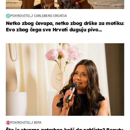
POKROVITELJ CARLSBERG CROATIA
Netko zbog ćevapa, netko zbog drške za motiku:
Evo zbog čega sve Hrvati duguju pivo...
moda & ljepota
POKROVITELJ BIPA
Što je stvarno potrebno koži da zablista? Beauty