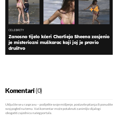
+
4
CELEBRITY
Zanosno tijelo kćeri Charlieja Sheena zasjenio
je misteriozni muškarac koji joj je pravio
društvo
Komentari
(0)
Uključite se u raspravu – podijelite svoje mišljenje, postavite pitanja ili ponudite
svoj pogled na temu. Vaš komentar može potaknuti zanimljiv dijalog i
obogatiti zajednicu našeg portala.