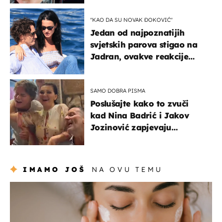
"KAO DA SU NOVAK ĐOKOVIĆ"
Jedan od najpoznatijih
svjetskih parova stigao na
Jadran, ovakve reakcije
vjerojatno nisu očekivali
SAMO DOBRA PISMA
Poslušajte kako to zvuči
kad Nina Badrić i Jakov
Jozinović zapjevaju
Oliverov hit!
IMAMO JOŠ
NA OVU TEMU
moda & ljepota