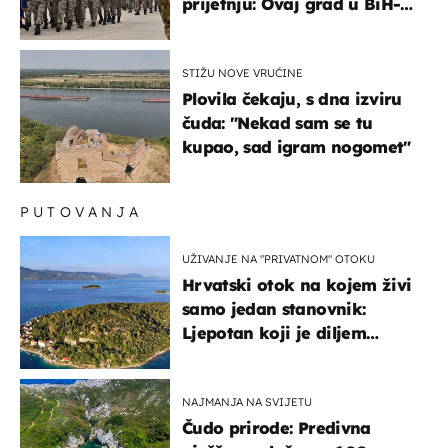
prijetnju: Ovaj grad u BiH-u
bi mogao biti žarište
STIŽU NOVE VRUĆINE
Plovila čekaju, s dna izviru
čuda: "Nekad sam se tu
kupao, sad igram nogomet"
PUTOVANJA
UŽIVANJE NA "PRIVATNOM" OTOKU
Hrvatski otok na kojem živi
samo jedan stanovnik:
Ljepotan koji je diljem
svijeta poznat po svojem
"bijelom zlatu"
NAJMANJA NA SVIJETU
Čudo prirode: Predivna