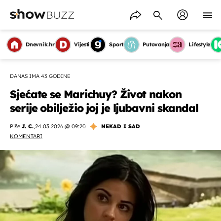
Dnevnik.hr
Vijesti
Sport
Putovanja
Lifestyle
DANAS IMA 43 GODINE
Sjećate se Marichuy? Život nakon
serije obilježio joj je ljubavni skandal
Piše
J. C.
,
24.03.2026 @ 09:20
NEKAD I SAD
KOMENTARI
OMOGUĆI OBAVIJESTI