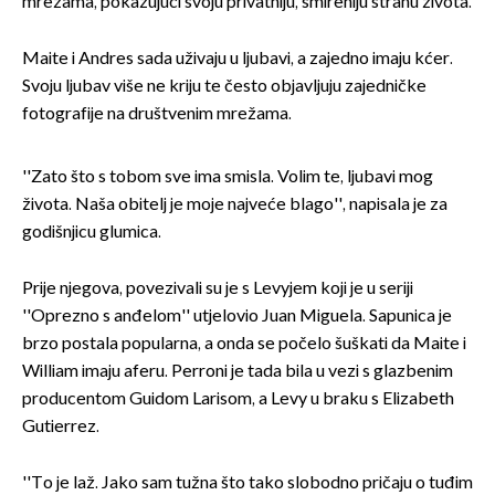
mrežama, pokazujući svoju privatniju, smireniju stranu života.
Maite i Andres sada uživaju u ljubavi, a zajedno imaju kćer.
Svoju ljubav više ne kriju te često objavljuju zajedničke
fotografije na društvenim mrežama.
''Zato što s tobom sve ima smisla. Volim te, ljubavi mog
života. Naša obitelj je moje najveće blago'', napisala je za
godišnjicu glumica.
Prije njegova, povezivali su je s Levyjem koji je u seriji
''Oprezno s anđelom'' utjelovio Juan Miguela. Sapunica je
brzo postala popularna, a onda se počelo šuškati da Maite i
William imaju aferu. Perroni je tada bila u vezi s glazbenim
producentom Guidom Larisom, a Levy u braku s Elizabeth
Gutierrez.
''To je laž. Jako sam tužna što tako slobodno pričaju o tuđim