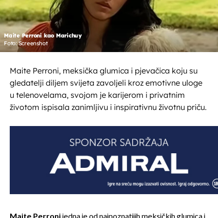
Maite Perroni kao Marichuy
Foto: Screenshot
Maite Perroni, meksička glumica i pjevačica koju su
gledatelji diljem svijeta zavoljeli kroz emotivne uloge
u telenovelama, svojom je karijerom i privatnim
životom ispisala zanimljivu i inspirativnu životnu priču.
Maite Perroni
jedna je od najpoznatijih meksičkih glumica i