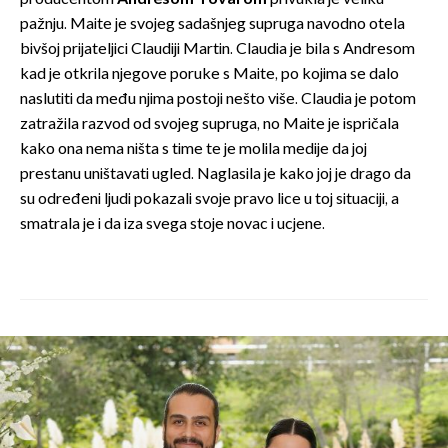
pažnju. Maite je svojeg sadašnjeg supruga navodno otela
bivšoj prijateljici Claudiji Martin. Claudia je bila s Andresom
kad je otkrila njegove poruke s Maite, po kojima se dalo
naslutiti da među njima postoji nešto više. Claudia je potom
zatražila razvod od svojeg supruga, no Maite je ispričala
kako ona nema ništa s time te je molila medije da joj
prestanu uništavati ugled. Naglasila je kako joj je drago da
su određeni ljudi pokazali svoje pravo lice u toj situaciji, a
smatrala je i da iza svega stoje novac i ucjene.