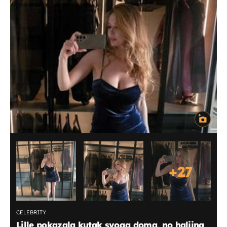
+
27
CELEBRITY
Lille pokazala kutak svoga doma, no haljina