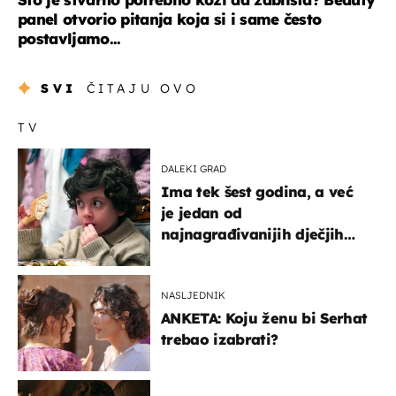
panel otvorio pitanja koja si i same često
postavljamo...
SVI
ČITAJU OVO
TV
DALEKI GRAD
Ima tek šest godina, a već
je jedan od
najnagrađivanijih dječjih
glumaca
NASLJEDNIK
ANKETA: Koju ženu bi Serhat
trebao izabrati?