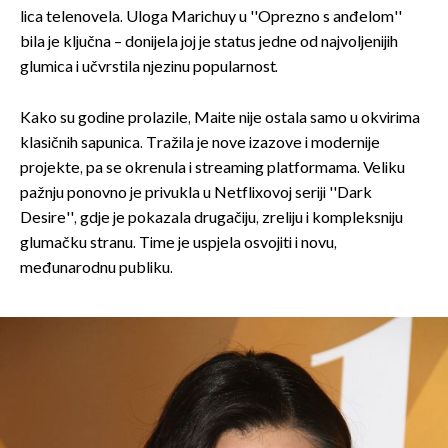
lica telenovela. Uloga Marichuy u ''Oprezno s anđelom''
bila je ključna – donijela joj je status jedne od najvoljenijih
glumica i učvrstila njezinu popularnost.
Kako su godine prolazile, Maite nije ostala samo u okvirima
klasičnih sapunica. Tražila je nove izazove i modernije
projekte, pa se okrenula i streaming platformama. Veliku
pažnju ponovno je privukla u Netflixovoj seriji ''Dark
Desire'', gdje je pokazala drugačiju, zreliju i kompleksniju
glumačku stranu. Time je uspjela osvojiti i novu,
međunarodnu publiku.