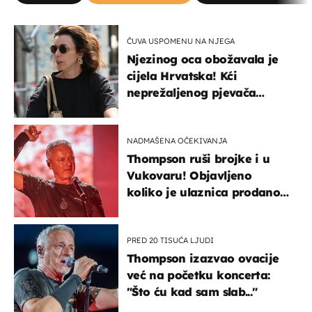
ČUVA USPOMENU NA NJEGA
Njezinog oca obožavala je
cijela Hrvatska! Kći
neprežaljenog pjevača
projurila špicom na dva
kotača
NADMAŠENA OČEKIVANJA
Thompson ruši brojke i u
Vukovaru! Objavljeno
koliko je ulaznica prodano
u kratkom vremenu
PRED 20 TISUĆA LJUDI
Thompson izazvao ovacije
već na početku koncerta:
"Što ću kad sam slab..."