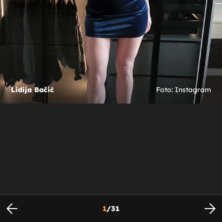
Lidija Bačić
Foto: Instagram
1
/
31