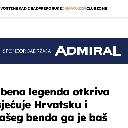
IVOSTI
NEKAD I SAD
PREPORUKE
INMAGAZIN
CLUBZONE
zbena legenda otkriva
jećuje Hrvatsku i
ašeg benda ga je baš