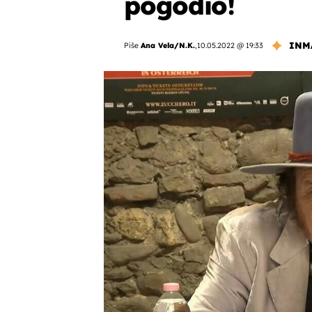
pogodio!
INM
Piše
Ana Vela/N.K.
,
10.05.2022 @ 19:33