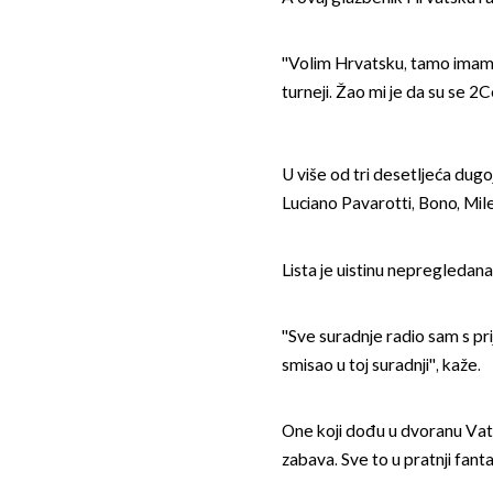
''Volim Hrvatsku, tamo imam 
turneji. Žao mi je da su se 2Ce
U više od tri desetljeća dugo
Luciano Pavarotti, Bono, Mil
Lista je uistinu nepregledana,
''Sve suradnje radio sam s pr
smisao u toj suradnji'', kaže.
One koji dođu u dvoranu Vatro
zabava. Sve to u pratnji fant