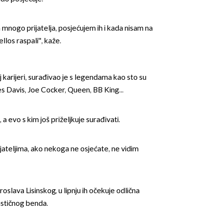
mnogo prijatelja, posjećujem ih i kada nisam na
llos raspali'', kaže.
j karijeri, surađivao je s legendama kao sto su
OMOGUĆI OBAVIJESTI
es Davis, Joe Cocker, Queen, BB King...
 a evo s kim još priželjkuje surađivati.
ijateljima, ako nekoga ne osjećate, ne vidim
slava Lisinskog, u lipnju ih očekuje odlična
astičnog benda.