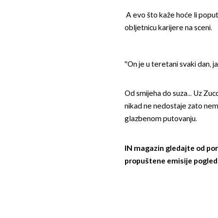
A evo što kaže hoće li poput
obljetnicu karijere na sceni.
''On je u teretani svaki dan, j
Od smijeha do suza... Uz Zucc
nikad ne nedostaje zato nem
glazbenom putovanju.
IN magazin gledajte od pon
propuštene emisije pogled