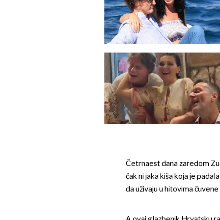
Četrnaest dana zaredom Zucc
čak ni jaka kiša koja je padal
da uživaju u hitovima čuvene 
A ovaj glazbenik Hrvatsku ra