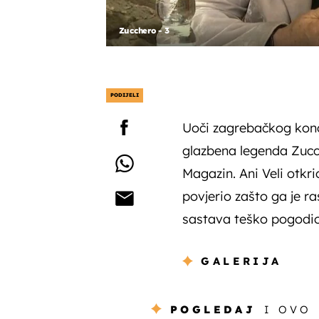
Zucchero - 3
PODIJELI
Uoči zagrebačkog konce
glazbena legenda Zucch
Magazin. Ani Veli otkri
povjerio zašto ga je 
sastava teško pogodio
GALERIJA
POGLEDAJ
I OVO