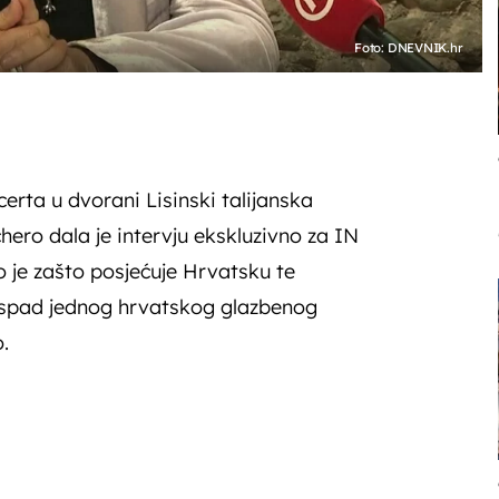
Foto: DNEVNIK.hr
rta u dvorani Lisinski talijanska
ero dala je intervju ekskluzivno za IN
o je zašto posjećuje Hrvatsku te
raspad jednog hrvatskog glazbenog
.