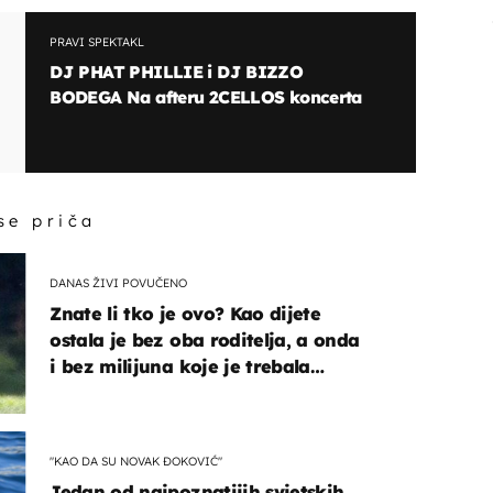
PRAVI SPEKTAKL
DJ PHAT PHILLIE i DJ BIZZO
BODEGA Na afteru 2CELLOS koncerta
 se priča
DANAS ŽIVI POVUČENO
Znate li tko je ovo? Kao dijete
ostala je bez oba roditelja, a onda
i bez milijuna koje je trebala
naslijediti
"KAO DA SU NOVAK ĐOKOVIĆ"
Jedan od najpoznatijih svjetskih