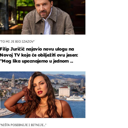
''TO MI JE BIO IZAZOV''
Filip Juričić najavio novu ulogu na
Novoj TV koja će obilježiti ovu jesen:
''Mog lika upoznajemo u jednom ...
''NIŠTA POSEBNIJE I BITNIJE...''