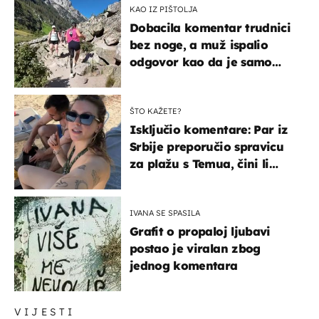
KAO IZ PIŠTOLJA
Dobacila komentar trudnici
bez noge, a muž ispalio
odgovor kao da je samo
čekao…
ŠTO KAŽETE?
Isključio komentare: Par iz
Srbije preporučio spravicu
za plažu s Temua, čini li
vam se ovo sigurnim?
IVANA SE SPASILA
Grafit o propaloj ljubavi
postao je viralan zbog
jednog komentara
VIJESTI