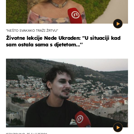
''NEŠTO SVAKAKO TRAŽI ŽRTVU''
Životne lekcije Nede Ukraden: ''U situaciji kad
sam ostala sama s djetetom...''