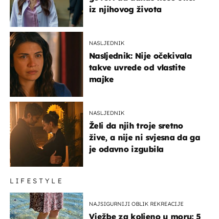
iz njihovog života
NASLJEDNIK
Nasljednik: Nije očekivala
takve uvrede od vlastite
majke
NASLJEDNIK
Želi da njih troje sretno
žive, a nije ni svjesna da ga
je odavno izgubila
LIFESTYLE
NAJSIGURNIJI OBLIK REKREACIJE
Vježbe za koljeno u moru: 5