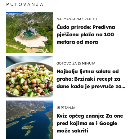
PUTOVANJA
NAJMANJA NA SVIJETU
Čudo prirode: Predivna
pješčana plaža na 100
metara od mora
GOTOVO ZA 15 MINUTA
Najbolja ljetna salata od
graha: Brzinski recept za
dane kada je prevruće za
kuhanje
15 PITANJA
Kviz općeg znanja: Za one
pred kojima se i Google
može sakriti