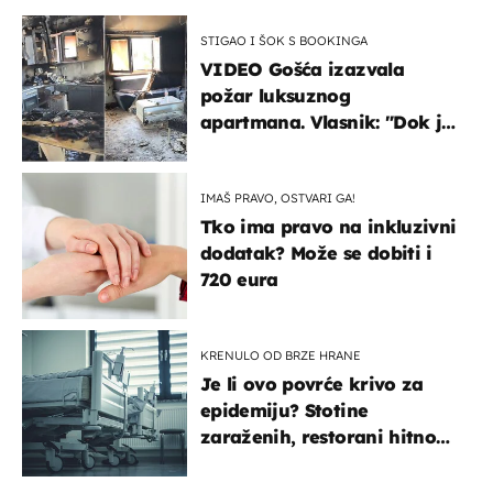
STIGAO I ŠOK S BOOKINGA
VIDEO Gošća izazvala
požar luksuznog
apartmana. Vlasnik: "Dok je
gorjelo, smijali su se, pili i
pokazivali mi srednji prst"
IMAŠ PRAVO, OSTVARI GA!
Tko ima pravo na inkluzivni
dodatak? Može se dobiti i
720 eura
KRENULO OD BRZE HRANE
Je li ovo povrće krivo za
epidemiju? Stotine
zaraženih, restorani hitno
povukli proizvod