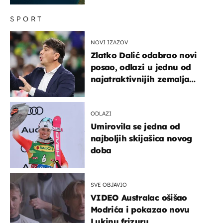
SPORT
NOVI IZAZOV
Zlatko Dalić odabrao novi
posao, odlazi u jednu od
najatraktivnijih zemalja
svijeta
ODLAZI
Umirovila se jedna od
najboljih skijašica novog
doba
SVE OBJAVIO
VIDEO Australac ošišao
Modrića i pokazao novu
Lukinu frizuru