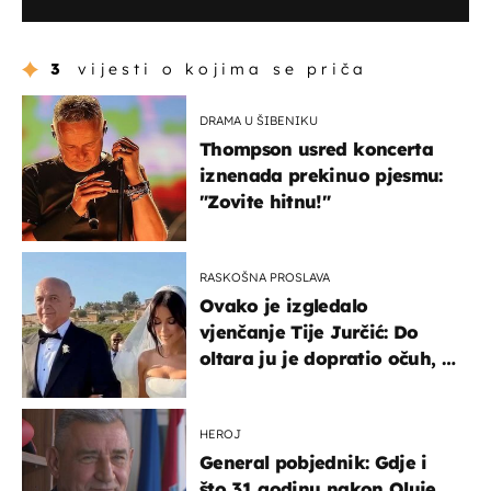
3
vijesti o kojima se priča
DRAMA U ŠIBENIKU
Thompson usred koncerta
iznenada prekinuo pjesmu:
"Zovite hitnu!"
RASKOŠNA PROSLAVA
Ovako je izgledalo
vjenčanje Tije Jurčić: Do
oltara ju je dopratio očuh, a
slavilo se uz Olivera i Rozgu
HEROJ
General pobjednik: Gdje i
što 31 godinu nakon Oluje