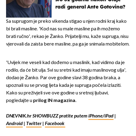
radi general Ante Gotovina?
Sa suprugom je preko vikenda stigao u njen rodni kraj kako
bi brali masline. 'Kod nas su male masline pa ih možemo
brati ručno', rekao je Žanko. Prijatelji mu, kaže supruga, nisu
vjerovali da zaista bere masline, pa ga je snimala mobitelom.
'Uvijek me veseli kad dođemo u maslinik, kad vidimo da je
rodilo, da će bit ulja. Svi su sretni kad imaju maslinovog ulja',
dodao je Žanko. Par ove godine slavi 38 godina braka, a
upoznali su se prvog ljeta kada je supruga počela izlaziti.
Kako su preživjeli sve ove godine u sretnoj ljubavi,
pogledajte u
prilog IN magazina.
DNEVNIK.hr SHOWBUZZ pratite putem
iPhone/iPad
|
Android
|
Twitter
|
Facebook