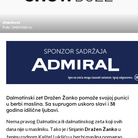
showbuzz
Foto: DNEVNIK.hr
Dalmatinski zet Dražen Žanko pomaže svojoj punici
u berbi maslina. Sa suprugom uskoro slavi i 38
godina idilične ljubavi.
Nema pravog Dalmatinca ili dalmatinskog zeta koji ovih
dana nije u masliniku. Tako je i Sinjanin
Dražen Žanko
u
ženinu rodnom Kaštel Lukšiću u berbi maslina pomagao