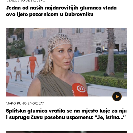
''IZAZOVNO JE I LIJEPO''
Jedan od naših najdarovitijih glumaca vlada
ovo ljeto pozornicom u Dubrovniku
''JAKO PUNO EMOCIJA''
Splitska glumica vratila se na mjesto koje za nju
i supruga čuva posebnu uspomenu: ''Je, istina...''