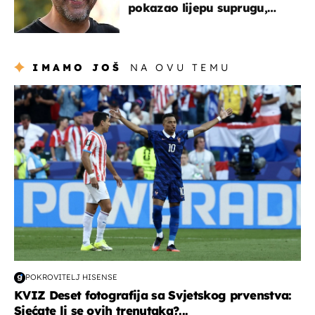
pokazao lijepu suprugu,
koja godinama izbjegava
javnost
IMAMO JOŠ
NA OVU TEMU
svjetsko prvenstvo 2026
POKROVITELJ HISENSE
KVIZ Deset fotografija sa Svjetskog prvenstva:
Sjećate li se ovih trenutaka?...