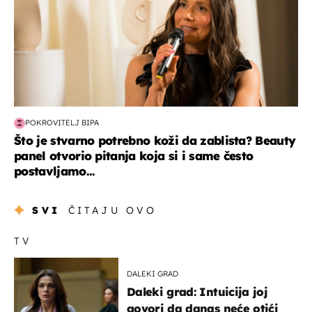
POKROVITELJ BIPA
Što je stvarno potrebno koži da zablista? Beauty
panel otvorio pitanja koja si i same često
postavljamo...
SVI
ČITAJU OVO
TV
DALEKI GRAD
Daleki grad: Intuicija joj
govori da danas neće otići