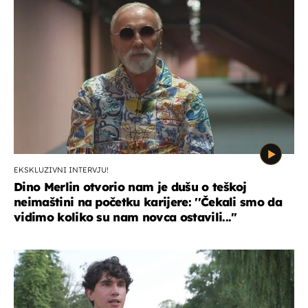
EKSKLUZIVNI INTERVJU!
Dino Merlin otvorio nam je dušu o teškoj
neimaštini na početku karijere: ''Čekali smo da
vidimo koliko su nam novca ostavili...''