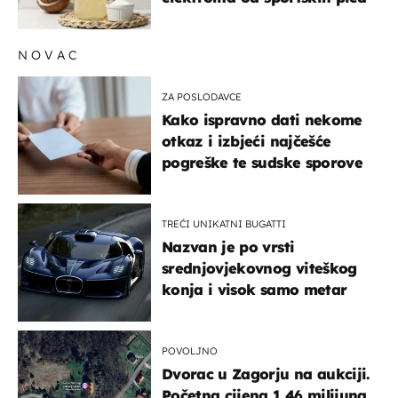
NOVAC
ZA POSLODAVCE
Kako ispravno dati nekome
otkaz i izbjeći najčešće
pogreške te sudske sporove
TREĆI UNIKATNI BUGATTI
Nazvan je po vrsti
srednjovjekovnog viteškog
konja i visok samo metar
POVOLJNO
Dvorac u Zagorju na aukciji.
Početna cijena 1,46 milijuna