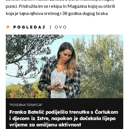
punici. Pridružila im se i ekipa In Magazina kojoj su otkrili
koja je tajna njihova sretnog i 38 godina dugog braka.
POGLEDAJ
I OVO
"POSEBNA TERAPIJA"
Franka Batelić podijelila trenutke s Ćorlukom
i djecom iz Istre, napokon je dočekala lijepo
vrijeme za omiljenu aktivnost