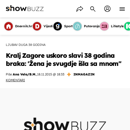
Dnevnik.hr
Vijesti
Sport
Putovanja
Lifestyle
LJUBAV DUGA 38 GODINA
Kralj Zagore uskoro slavi 38 godina
braka: 'Žena je svugdje išla sa mnom''
Piše
Ana Vela/B.M.
,
18.11.2015 @ 18:33
INMAGAZIN
KOMENTARI
OMOGUĆI OBAVIJESTI