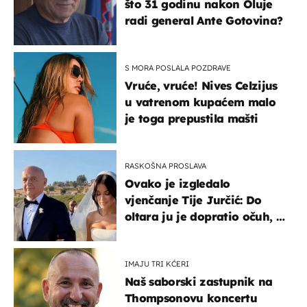
što 31 godinu nakon Oluje
radi general Ante Gotovina?
S MORA POSLALA POZDRAVE
Vruće, vruće! Nives Celzijus
u vatrenom kupaćem malo
je toga prepustila mašti
RASKOŠNA PROSLAVA
Ovako je izgledalo
vjenčanje Tije Jurčić: Do
oltara ju je dopratio očuh, a
slavilo se uz Olivera i Rozgu
IMAJU TRI KĆERI
Naš saborski zastupnik na
Thompsonovu koncertu