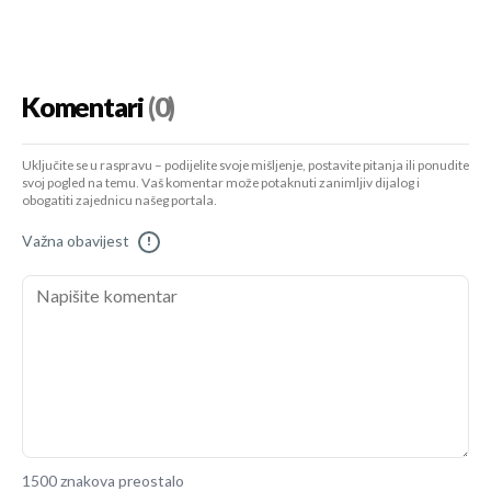
Komentari
(0)
Uključite se u raspravu – podijelite svoje mišljenje, postavite pitanja ili ponudite
svoj pogled na temu. Vaš komentar može potaknuti zanimljiv dijalog i
obogatiti zajednicu našeg portala.
Važna obavijest
!
1500 znakova preostalo