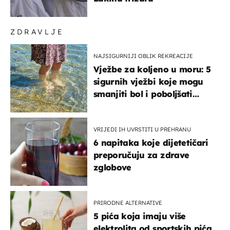
ZDRAVLJE
NAJSIGURNIJI OBLIK REKREACIJE
Vježbe za koljeno u moru: 5
sigurnih vježbi koje mogu
smanjiti bol i poboljšati
pokretljivost
VRIJEDI IH UVRSTITI U PREHRANU
6 napitaka koje dijetetičari
preporučuju za zdrave
zglobove
PRIRODNE ALTERNATIVE
5 pića koja imaju više
elektrolita od sportskih pića