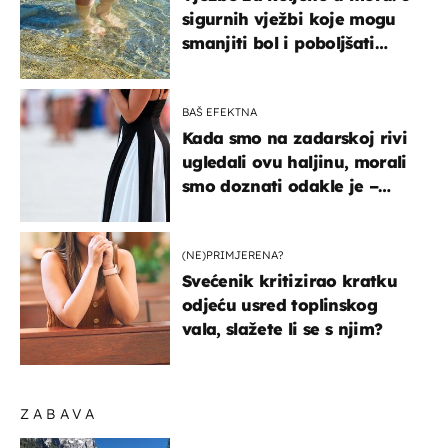
sigurnih vježbi koje mogu
smanjiti bol i poboljšati
pokretljivost
BAŠ EFEKTNA
Kada smo na zadarskoj rivi
ugledali ovu haljinu, morali
smo doznati odakle je –
košta samo 18 eura
(NE)PRIMJERENA?
Svećenik kritizirao kratku
odjeću usred toplinskog
vala, slažete li se s njim?
ZABAVA