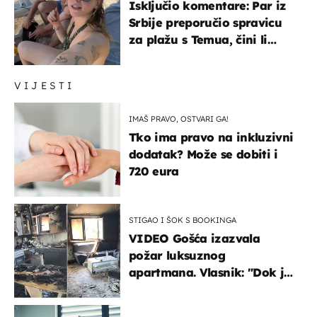
Isključio komentare: Par iz
Srbije preporučio spravicu
za plažu s Temua, čini li
vam se ovo sigurnim?
VIJESTI
IMAŠ PRAVO, OSTVARI GA!
Tko ima pravo na inkluzivni
dodatak? Može se dobiti i
720 eura
STIGAO I ŠOK S BOOKINGA
VIDEO Gošća izazvala
požar luksuznog
apartmana. Vlasnik: "Dok je
gorjelo, smijali su se, pili i
pokazivali mi srednji prst"