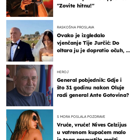
"Zovite hitnu!"
RASKOŠNA PROSLAVA
Ovako je izgledalo
vjenčanje Tije Jurčić: Do
oltara ju je dopratio očuh, a
slavilo se uz Olivera i Rozgu
HEROJ
General pobjednik: Gdje i
što 31 godinu nakon Oluje
radi general Ante Gotovina?
S MORA POSLALA POZDRAVE
Vruće, vruće! Nives Celzijus
u vatrenom kupaćem malo
je toga prepustila mašti