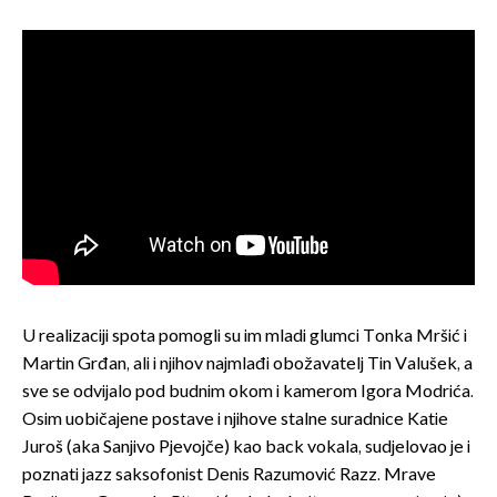
U realizaciji spota pomogli su im mladi glumci Tonka Mršić i
Martin Grđan, ali i njihov najmlađi obožavatelj Tin Valušek, a
sve se odvijalo pod budnim okom i kamerom Igora Modrića.
Osim uobičajene postave i njihove stalne suradnice Katie
Juroš (aka Sanjivo Pjevojče) kao back vokala, sudjelovao je i
poznati jazz saksofonist Denis Razumović Razz. Mrave