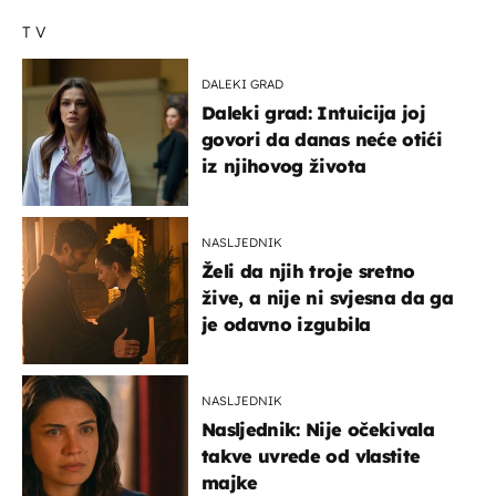
TV
DALEKI GRAD
Daleki grad: Intuicija joj
govori da danas neće otići
iz njihovog života
NASLJEDNIK
Želi da njih troje sretno
žive, a nije ni svjesna da ga
je odavno izgubila
NASLJEDNIK
Nasljednik: Nije očekivala
takve uvrede od vlastite
majke