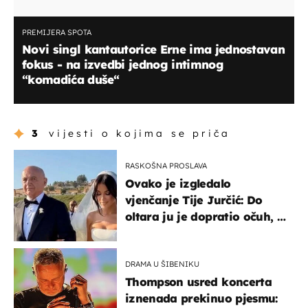
PREMIJERA SPOTA
Novi singl kantautorice Erne ima jednostavan
fokus - na izvedbi jednog intimnog
“komadića duše“
3
vijesti o kojima se priča
RASKOŠNA PROSLAVA
Ovako je izgledalo
vjenčanje Tije Jurčić: Do
oltara ju je dopratio očuh, a
slavilo se uz Olivera i Rozgu
DRAMA U ŠIBENIKU
Thompson usred koncerta
iznenada prekinuo pjesmu: