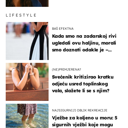
LIFESTYLE
BAŠ EFEKTNA
Kada smo na zadarskoj rivi
ugledali ovu haljinu, morali
smo doznati odakle je –
košta samo 18 eura
(NE)PRIMJERENA?
Svećenik kritizirao kratku
odjeću usred toplinskog
vala, slažete li se s njim?
NAJSIGURNIJI OBLIK REKREACIJE
Vježbe za koljeno u moru: 5
sigurnih vježbi koje mogu