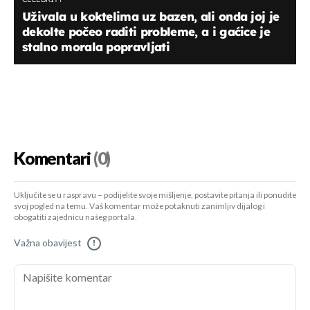
Uživala u koktelima uz bazen, ali onda joj je
dekolte počeo raditi probleme, a i gaćice je
stalno morala popravljati
Komentari
(0)
Uključite se u raspravu – podijelite svoje mišljenje, postavite pitanja ili ponudite
svoj pogled na temu. Vaš komentar može potaknuti zanimljiv dijalog i
obogatiti zajednicu našeg portala.
Važna obavijest
!