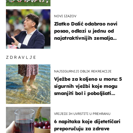
NOVI IZAZOV
Zlatko Dalić odabrao novi
posao, odlazi u jednu od
najatraktivnijih zemalja
svijeta
ZDRAVLJE
NAJSIGURNIJI OBLIK REKREACIJE
Vježbe za koljeno u moru: 5
sigurnih vježbi koje mogu
smanjiti bol i poboljšati
pokretljivost
VRIJEDI IH UVRSTITI U PREHRANU
6 napitaka koje dijetetičari
preporučuju za zdrave