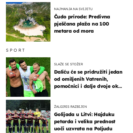
NAJMANJA NA SVIJETU
Čudo prirode: Predivna
pješčana plaža na 100
metara od mora
SPORT
SLAŽE SE STOŽER
Daliću će se pridružiti jedan
od omiljenih Vatrenih,
pomoćnici i dalje dvoje oko
ponude
ŽALGIRIS RAZBIJEN
Golijada u Litvi: Hajduku
petarda i velika prednost
uoči uzvrata na Poljudu