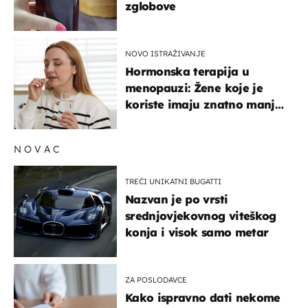
zglobove
NOVO ISTRAŽIVANJE
Hormonska terapija u
menopauzi: Žene koje je
koriste imaju znatno manji
rizik od ovoga
NOVAC
TREĆI UNIKATNI BUGATTI
Nazvan je po vrsti
srednjovjekovnog viteškog
konja i visok samo metar
ZA POSLODAVCE
Kako ispravno dati nekome