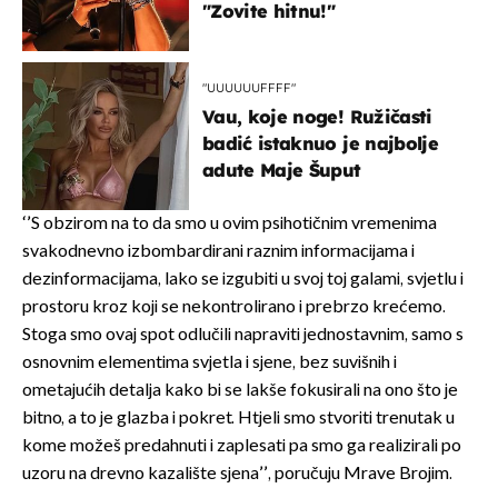
"Zovite hitnu!"
"UUUUUUFFFF"
Vau, koje noge! Ružičasti
badić istaknuo je najbolje
adute Maje Šuput
‘’S obzirom na to da smo u ovim psihotičnim vremenima
svakodnevno izbombardirani raznim informacijama i
dezinformacijama, lako se izgubiti u svoj toj galami, svjetlu i
prostoru kroz koji se nekontrolirano i prebrzo krećemo.
Stoga smo ovaj spot odlučili napraviti jednostavnim, samo s
osnovnim elementima svjetla i sjene, bez suvišnih i
ometajućih detalja kako bi se lakše fokusirali na ono što je
bitno, a to je glazba i pokret. Htjeli smo stvoriti trenutak u
kome možeš predahnuti i zaplesati pa smo ga realizirali po
uzoru na drevno kazalište sjena’’, poručuju Mrave Brojim.