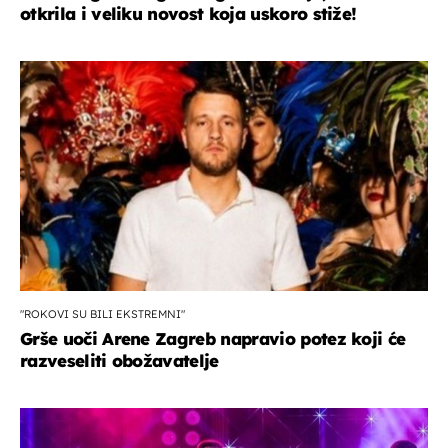
otkrila i veliku novost koja uskoro stiže!
"ROKOVI SU BILI EKSTREMNI"
Grše uoči Arene Zagreb napravio potez koji će
razveseliti obožavatelje