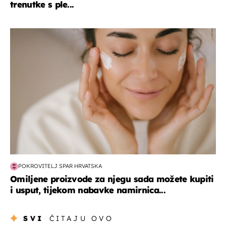
trenutke s ple...
moda & ljepota
POKROVITELJ SPAR HRVATSKA
Omiljene proizvode za njegu sada možete kupiti
i usput, tijekom nabavke namirnica...
SVI
ČITAJU OVO