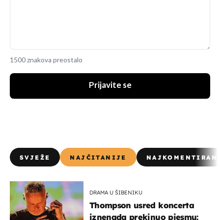
1500 znakova preostalo
Prijavite se
SVJEŽE
NAJČITANIJE
NAJKOMENTIRAN
DRAMA U ŠIBENIKU
Thompson usred koncerta
iznenada prekinuo pjesmu: