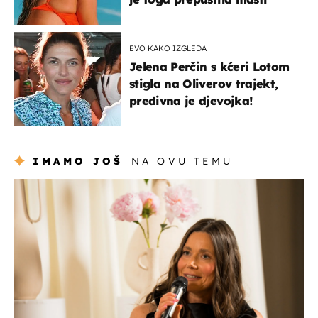
EVO KAKO IZGLEDA
Jelena Perčin s kćeri Lotom
stigla na Oliverov trajekt,
predivna je djevojka!
IMAMO JOŠ
NA OVU TEMU
moda & ljepota