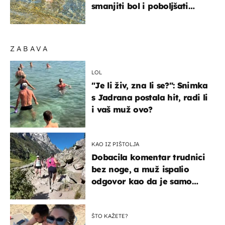
smanjiti bol i poboljšati
pokretljivost
ZABAVA
LOL
"Je li živ, zna li se?": Snimka
s Jadrana postala hit, radi li
i vaš muž ovo?
KAO IZ PIŠTOLJA
Dobacila komentar trudnici
bez noge, a muž ispalio
odgovor kao da je samo
čekao…
ŠTO KAŽETE?