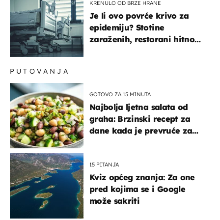
KRENULO OD BRZE HRANE
Je li ovo povrće krivo za
epidemiju? Stotine
zaraženih, restorani hitno
povukli proizvod
PUTOVANJA
GOTOVO ZA 15 MINUTA
Najbolja ljetna salata od
graha: Brzinski recept za
dane kada je prevruće za
kuhanje
15 PITANJA
Kviz općeg znanja: Za one
pred kojima se i Google
može sakriti