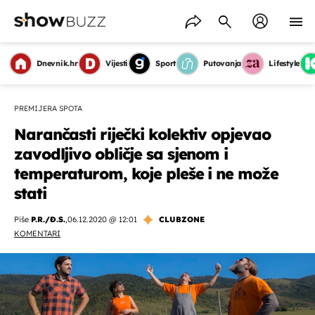
Dnevnik.hr
Vijesti
Sport
Putovanja
Lifestyle
PREMIJERA SPOTA
Narančasti riječki kolektiv opjevao
zavodljivo obličje sa sjenom i
temperaturom, koje pleše i ne može
stati
Piše
P.R./Đ.S.
,
06.12.2020 @ 12:01
CLUBZONE
KOMENTARI
OMOGUĆI OBAVIJESTI