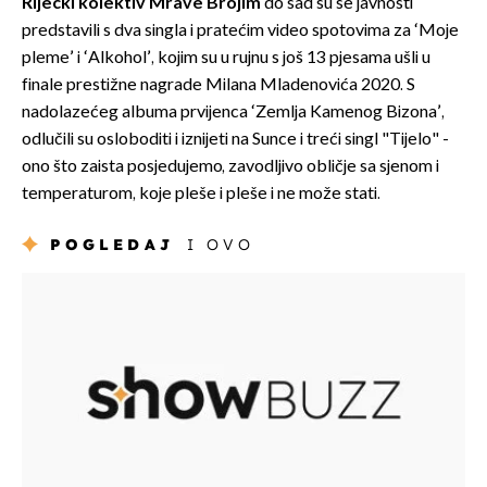
Riječki kolektiv Mrave Brojim
do sad su se javnosti
predstavili s dva singla i pratećim video spotovima za ‘Moje
pleme’ i ‘Alkohol’, kojim su u rujnu s još 13 pjesama ušli u
finale prestižne nagrade Milana Mladenovića 2020. S
nadolazećeg albuma prvijenca ‘Zemlja Kamenog Bizona’,
odlučili su osloboditi i iznijeti na Sunce i treći singl "Tijelo" -
ono što zaista posjedujemo, zavodljivo obličje sa sjenom i
temperaturom, koje pleše i pleše i ne može stati.
POGLEDAJ
I OVO