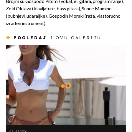
Brojim su Gospođo Pitomi (vokal, el. gitara, programiranje),
Zoki Oktava (klavijature, bass gitara), Sunce Mamino
(bubnjevi, udaraljke), Gospodin Morski (raža, vlastoručno
izrađen instrument).
POGLEDAJ
I OVU GALERIJU
+
0
CELEBRITY