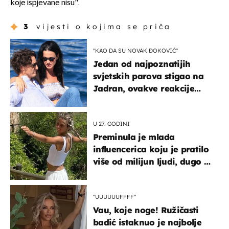
koje ispjevane nisu".
3
vijesti o kojima se priča
"KAO DA SU NOVAK ĐOKOVIĆ"
Jedan od najpoznatijih
svjetskih parova stigao na
Jadran, ovakve reakcije
vjerojatno nisu očekivali
U 27. GODINI
Preminula je mlada
influencerica koju je pratilo
više od milijun ljudi, dugo se
borila s opakom bolešću
"UUUUUUFFFF"
Vau, koje noge! Ružičasti
badić istaknuo je najbolje