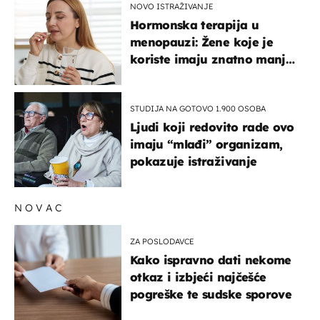
NOVO ISTRAŽIVANJE
Hormonska terapija u
menopauzi: Žene koje je
koriste imaju znatno manji
rizik od ovoga
STUDIJA NA GOTOVO 1.900 OSOBA
Ljudi koji redovito rade ovo
imaju “mlađi” organizam,
pokazuje istraživanje
NOVAC
ZA POSLODAVCE
Kako ispravno dati nekome
otkaz i izbjeći najčešće
pogreške te sudske sporove