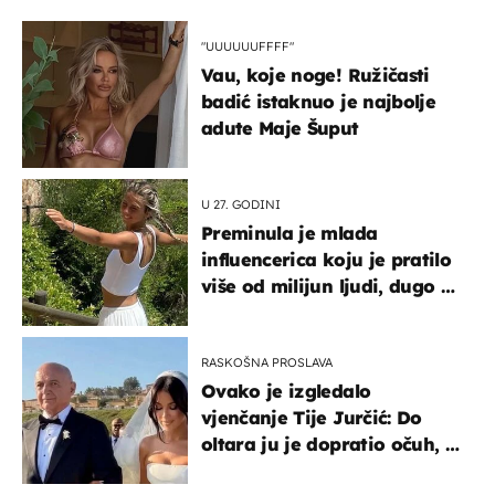
"UUUUUUFFFF"
Vau, koje noge! Ružičasti
badić istaknuo je najbolje
adute Maje Šuput
U 27. GODINI
Preminula je mlada
influencerica koju je pratilo
više od milijun ljudi, dugo se
borila s opakom bolešću
RASKOŠNA PROSLAVA
Ovako je izgledalo
vjenčanje Tije Jurčić: Do
oltara ju je dopratio očuh, a
slavilo se uz Olivera i Rozgu