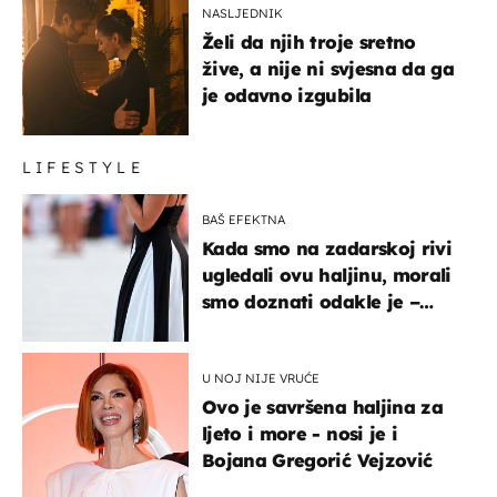
NASLJEDNIK
Želi da njih troje sretno
žive, a nije ni svjesna da ga
je odavno izgubila
LIFESTYLE
BAŠ EFEKTNA
Kada smo na zadarskoj rivi
ugledali ovu haljinu, morali
smo doznati odakle je –
košta samo 18 eura
U NOJ NIJE VRUĆE
Ovo je savršena haljina za
ljeto i more - nosi je i
Bojana Gregorić Vejzović