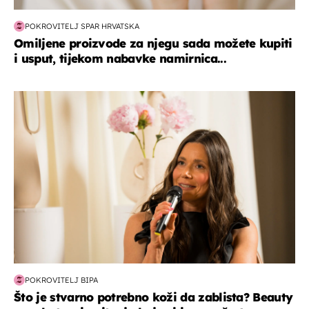
POKROVITELJ SPAR HRVATSKA
Omiljene proizvode za njegu sada možete kupiti
i usput, tijekom nabavke namirnica...
moda & ljepota
POKROVITELJ BIPA
Što je stvarno potrebno koži da zablista? Beauty