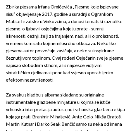
Zbirka pjesama Irfana Omićevića „Pjesme koje ispjevane
nisu“ objavljena je 2017. godine u suradnji s Ogrankom
Matice hrvatske u Vinkovcima, a donosi tematski raznolike
pjesme, o ljubavi i osjećajima koje ju prate - sumnji,
iskrenosti, čežnji, želji za trajanjem, nadi, ali i o prolaznosti,
vremenskom satu koji nemilosrdno otkucava. Nekoliko
pjesama autor posvećuje zavičaju, a neke su inspirirane
čeznutljivom toplinom. Ovaj rođeni Osječanin sve je pjesme
napisao slobodnim stihom, ali s najčešće vidljivim
sintaktičkim cjelinama i ponekad svjesno uporabljenim
efektom nezavršenosti.
Za svaku skladbu s albuma skladane su originalne
instrumentalne glazbene minijature u kojima se ističe
vrhunska interpretacija autora, no i vrhunska glazbena ekipa
koja ga prati. Branimir Mihaljević, Ante Gelo, Nikša Bratoš,
Martin Kutnar i Darko Seak Benčić samo su neka od imena