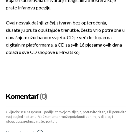
koja su sudjelovala u stvaranju magičnih atmosfera koje
prate Irfanovu poeziju.
Ovaj nesvakidašnji izričaj, stvaran bez opterećenja,
slušatelju pruža opuštajuće trenutke, često vrlo potrebne u
današnjem užurbanom svijetu. CD je već dostupan na
digitalnim platformama, a CD sa svih 16 pjesama ovih dana
dolazi u sve CD shopove u Hrvatskoj.
Komentari
(0)
Uključite se u raspravu – podijelite svoje mišljenje, postavite pitanja ili ponudite
svoj pogled na temu. Vaš komentar može potaknuti zanimljiv dijalog i
obogatiti zajednicu našeg portala.