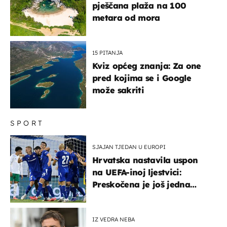
pješčana plaža na 100
metara od mora
15 PITANJA
Kviz općeg znanja: Za one
pred kojima se i Google
može sakriti
SPORT
SJAJAN TJEDAN U EUROPI
Hrvatska nastavila uspon
na UEFA-inoj ljestvici:
Preskočena je još jedna
država
IZ VEDRA NEBA