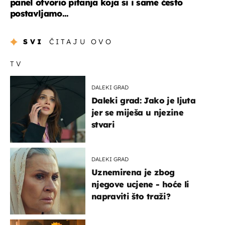
panel otvorio pitanja koja si i same često
postavljamo...
SVI
ČITAJU OVO
TV
DALEKI GRAD
Daleki grad: Jako je ljuta
jer se miješa u njezine
stvari
DALEKI GRAD
Uznemirena je zbog
njegove ucjene - hoće li
napraviti što traži?