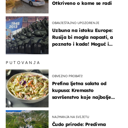
Otkriveno o kome se radi
OBAVJEŠTAJNO UPOZORENJE
Uzbuna na istoku Europe:
Rusija bi mogla napasti, a
poznato i kada! Moguć i
kopneni upad u članicu
NATO-a
PUTOVANJA
OBVEZNO PROBATI!
Prefina ljetna salata od
kupusa: Kremasto
savršenstvo koje najbolje
paše uz pečeno meso
NAJMANJA NA SVIJETU
Čudo prirode: Predivna