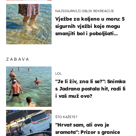
NAJSIGURNIJI OBLIK REKREACIJE
Vježbe za koljeno u moru: 5
sigurnih vježbi koje mogu
smanjiti bol i poboljšati
pokretljivost
ZABAVA
LOL
"Je li živ, zna li se?": Snimka
s Jadrana postala hit, radi li
i vaš muž ovo?
ŠTO KAŽETE?
"Hrvat sam, ali ovo je
sramota": Prizor s granice