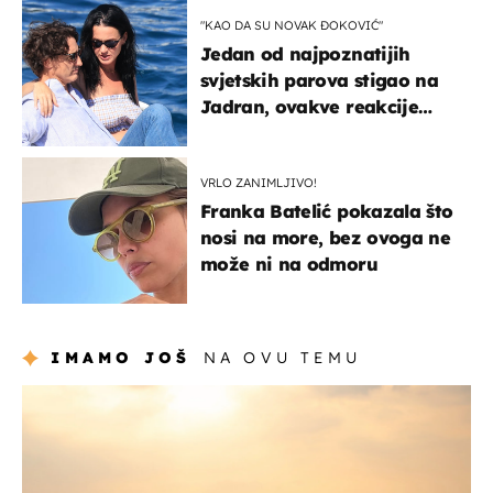
"KAO DA SU NOVAK ĐOKOVIĆ"
Jedan od najpoznatijih
svjetskih parova stigao na
Jadran, ovakve reakcije
vjerojatno nisu očekivali
VRLO ZANIMLJIVO!
Franka Batelić pokazala što
nosi na more, bez ovoga ne
može ni na odmoru
IMAMO JOŠ
NA OVU TEMU
zanimljivosti