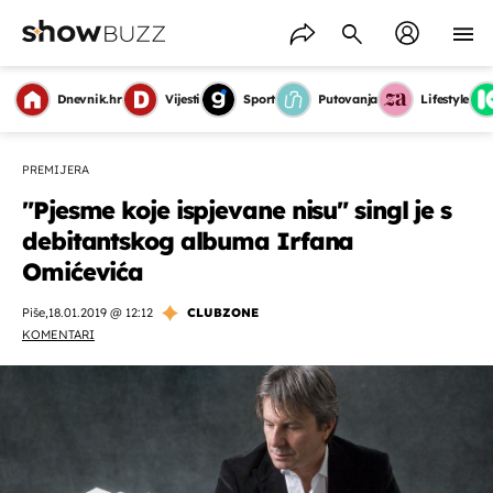
Dnevnik.hr
Vijesti
Sport
Putovanja
Lifestyle
PREMIJERA
"Pjesme koje ispjevane nisu" singl je s
debitantskog albuma Irfana
Omićevića
Piše
,
18.01.2019 @ 12:12
CLUBZONE
KOMENTARI
OMOGUĆI OBAVIJESTI