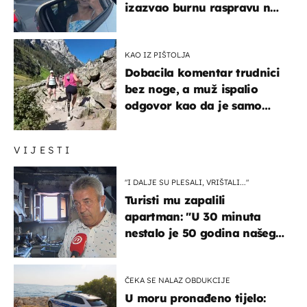
izazvao burnu raspravu na
društvenim mrežama
KAO IZ PIŠTOLJA
Dobacila komentar trudnici
bez noge, a muž ispalio
odgovor kao da je samo
čekao…
VIJESTI
"I DALJE SU PLESALI, VRIŠTALI..."
Turisti mu zapalili
apartman: "U 30 minuta
nestalo je 50 godina našeg
života, supruga i ja ne
možemo oka sklopiti"
ČEKA SE NALAZ OBDUKCIJE
U moru pronađeno tijelo: