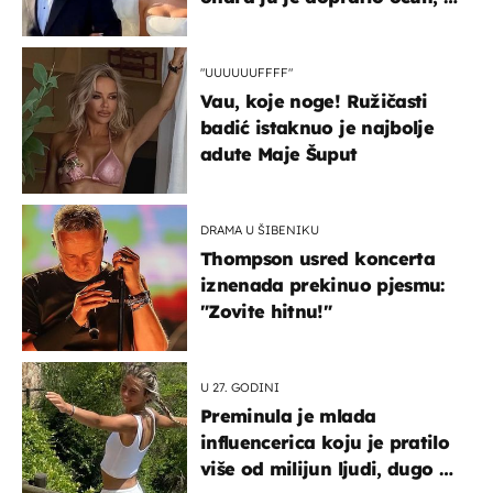
slavilo se uz Olivera i Rozgu
"UUUUUUFFFF"
Vau, koje noge! Ružičasti
badić istaknuo je najbolje
adute Maje Šuput
DRAMA U ŠIBENIKU
Thompson usred koncerta
iznenada prekinuo pjesmu:
"Zovite hitnu!"
U 27. GODINI
Preminula je mlada
influencerica koju je pratilo
više od milijun ljudi, dugo se