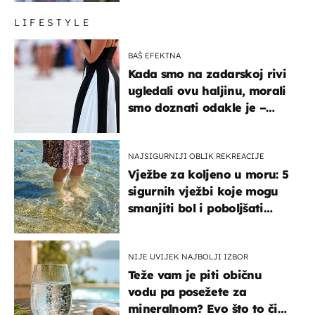
LIFESTYLE
BAŠ EFEKTNA
Kada smo na zadarskoj rivi
ugledali ovu haljinu, morali
smo doznati odakle je –
košta samo 18 eura
NAJSIGURNIJI OBLIK REKREACIJE
Vježbe za koljeno u moru: 5
sigurnih vježbi koje mogu
smanjiti bol i poboljšati
pokretljivost
NIJE UVIJEK NAJBOLJI IZBOR
Teže vam je piti običnu
vodu pa posežete za
mineralnom? Evo što to čini