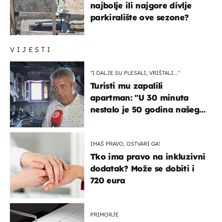
najbolje ili najgore divlje
parkiralište ove sezone?
VIJESTI
"I DALJE SU PLESALI, VRIŠTALI..."
Turisti mu zapalili
apartman: "U 30 minuta
nestalo je 50 godina našeg
života, supruga i ja ne
možemo oka sklopiti"
IMAŠ PRAVO, OSTVARI GA!
Tko ima pravo na inkluzivni
dodatak? Može se dobiti i
720 eura
PRIMORJE