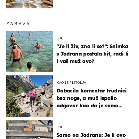
organizmu
ZABAVA
LOL
"Je li živ, zna li se?": Snimka
s Jadrana postala hit, radi li
i vaš muž ovo?
KAO IZ PIŠTOLJA
Dobacila komentar trudnici
bez noge, a muž ispalio
odgovor kao da je samo
čekao…
LOL
Samo na Jadranu: Je li ovo