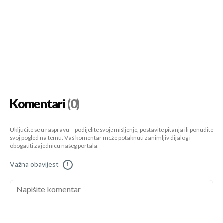
Komentari
(0)
Uključite se u raspravu – podijelite svoje mišljenje, postavite pitanja ili ponudite
svoj pogled na temu. Vaš komentar može potaknuti zanimljiv dijalog i
obogatiti zajednicu našeg portala.
Važna obavijest
!