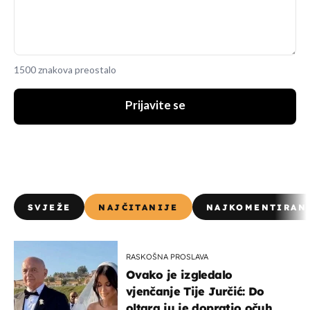
1500 znakova preostalo
Prijavite se
SVJEŽE
NAJČITANIJE
NAJKOMENTIRAN
RASKOŠNA PROSLAVA
Ovako je izgledalo
vjenčanje Tije Jurčić: Do
oltara ju je dopratio očuh, a