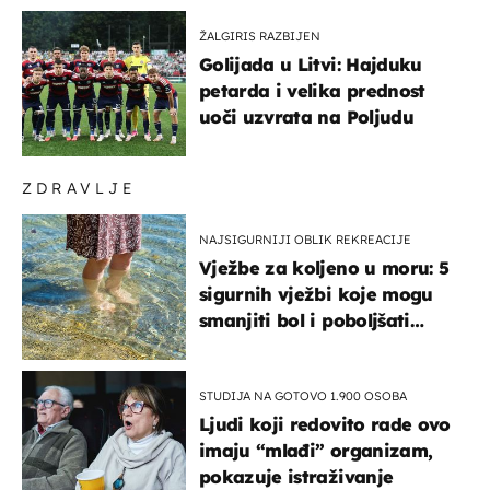
ŽALGIRIS RAZBIJEN
Golijada u Litvi: Hajduku
petarda i velika prednost
uoči uzvrata na Poljudu
ZDRAVLJE
NAJSIGURNIJI OBLIK REKREACIJE
Vježbe za koljeno u moru: 5
sigurnih vježbi koje mogu
smanjiti bol i poboljšati
pokretljivost
STUDIJA NA GOTOVO 1.900 OSOBA
Ljudi koji redovito rade ovo
imaju “mlađi” organizam,
pokazuje istraživanje