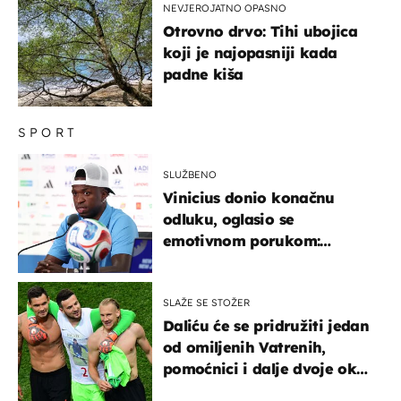
NEVJEROJATNO OPASNO
Otrovno drvo: Tihi ubojica
koji je najopasniji kada
padne kiša
SPORT
SLUŽBENO
Vinicius donio konačnu
odluku, oglasio se
emotivnom porukom:
"Hvala vam svima"
SLAŽE SE STOŽER
Daliću će se pridružiti jedan
od omiljenih Vatrenih,
pomoćnici i dalje dvoje oko
ponude