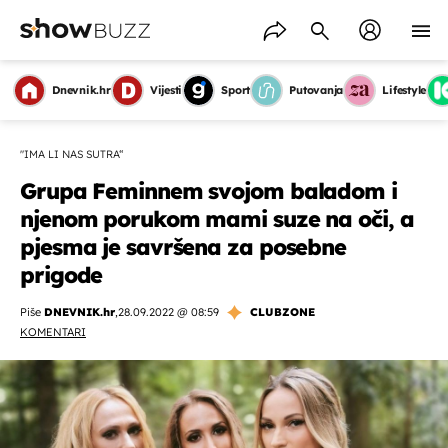
Dnevnik.hr
Vijesti
Sport
Putovanja
Lifestyle
"IMA LI NAS SUTRA“
Grupa Feminnem svojom baladom i
njenom porukom mami suze na oči, a
pjesma je savršena za posebne
prigode
Piše
DNEVNIK.hr
,
28.09.2022 @ 08:59
CLUBZONE
KOMENTARI
OMOGUĆI OBAVIJESTI