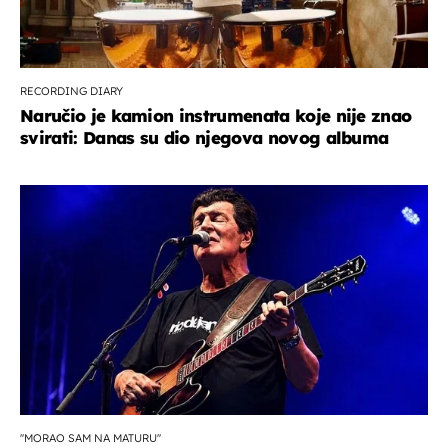
RECORDING DIARY
Naručio je kamion instrumenata koje nije znao
svirati: Danas su dio njegova novog albuma
''MORAO SAM NA MATURU''