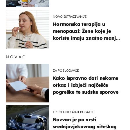
NOVO ISTRAŽIVANJE
Hormonska terapija u
menopauzi: Žene koje je
koriste imaju znatno manji
rizik od ovoga
NOVAC
ZA POSLODAVCE
Kako ispravno dati nekome
otkaz i izbjeći najčešće
pogreške te sudske sporove
TREĆI UNIKATNI BUGATTI
Nazvan je po vrsti
srednjovjekovnog viteškog