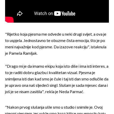
"Rijetko koja pjesma me odvede u neki drugi svijet, a ova je
to uspjela. Jednostavno te obuzme čista emocija, što je po
meni najvažnije kod pjesme. Da izazove reakciju", istaknula
je Pamela Ramljak.
"Drago mi je da imamo ekipu koja isto diše i ima isti interes, a
to je raditi dobru glazbu i kvalitetan vizual. Pjesma je
snimljena isti dan kad smo je čule i taj isti dan smo odlučile da
je upravo ona naš sljedeći singl. Slušam je sada mjesec dana i
još je se nisam zasitila", rekla je Neda Parmać.
"Nakon prvog slušanja ušle smo u studio i snimile je. Ovoj
pjesmi vjerujem, jer vukle smo kroz kitice onu emociju koju