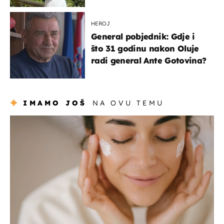
borila s opakom bolešću
HEROJ
General pobjednik: Gdje i
što 31 godinu nakon Oluje
radi general Ante Gotovina?
IMAMO JOŠ
NA OVU TEMU
moda & ljepota