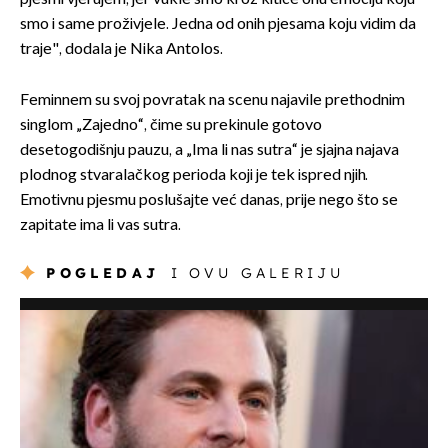
smo i same proživjele. Jedna od onih pjesama koju vidim da
traje", dodala je Nika Antolos.
Feminnem su svoj povratak na scenu najavile prethodnim
singlom „Zajedno“, čime su prekinule gotovo
desetogodišnju pauzu, a „Ima li nas sutra“ je sjajna najava
plodnog stvaralačkog perioda koji je tek ispred njih.
Emotivnu pjesmu poslušajte već danas, prije nego što se
zapitate ima li vas sutra.
POGLEDAJ
I OVU GALERIJU