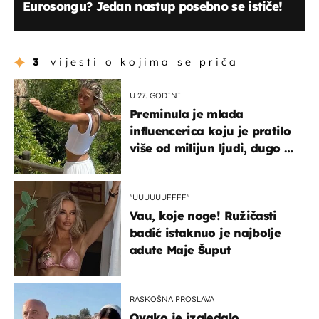
Eurosongu? Jedan nastup posebno se ističe!
3
vijesti o kojima se priča
U 27. GODINI
Preminula je mlada
influencerica koju je pratilo
više od milijun ljudi, dugo se
borila s opakom bolešću
"UUUUUUFFFF"
Vau, koje noge! Ružičasti
badić istaknuo je najbolje
adute Maje Šuput
RASKOŠNA PROSLAVA
Ovako je izgledalo