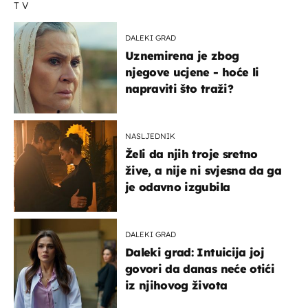
TV
DALEKI GRAD
Uznemirena je zbog
njegove ucjene - hoće li
napraviti što traži?
NASLJEDNIK
Želi da njih troje sretno
žive, a nije ni svjesna da ga
je odavno izgubila
DALEKI GRAD
Daleki grad: Intuicija joj
govori da danas neće otići
iz njihovog života