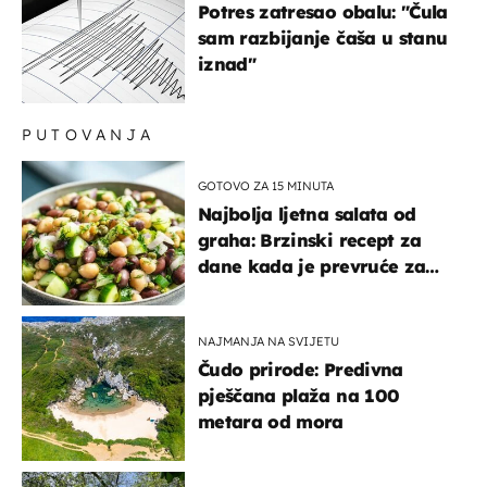
Potres zatresao obalu: "Čula
sam razbijanje čaša u stanu
iznad"
PUTOVANJA
GOTOVO ZA 15 MINUTA
Najbolja ljetna salata od
graha: Brzinski recept za
dane kada je prevruće za
kuhanje
NAJMANJA NA SVIJETU
Čudo prirode: Predivna
pješčana plaža na 100
metara od mora