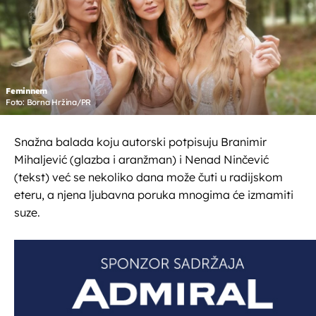
Feminnem
Foto: Borna Hržina/PR
Snažna balada koju autorski potpisuju Branimir
Mihaljević (glazba i aranžman) i Nenad Ninčević
(tekst) već se nekoliko dana može čuti u radijskom
eteru, a njena ljubavna poruka mnogima će izmamiti
suze.