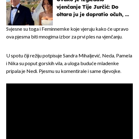
vjenčanje Tije Jurčić: Do
oltara ju je dopratio očuh, a
slavilo se uz Olivera i Rozgu
Svjesne su toga i Feminnemke koje vjeruju kako će upravo
ova pjesma biti mnogima izbor za prvi ples na vjenčanju.
U spotu čiji režiju potpisuje Sandra Mihaljević, Neda, Pamela
i Nika su poput gorskih vila, a uloga buduće mladenke
pripala je Nedi. Pjesmu su komentirale i same djevojke.