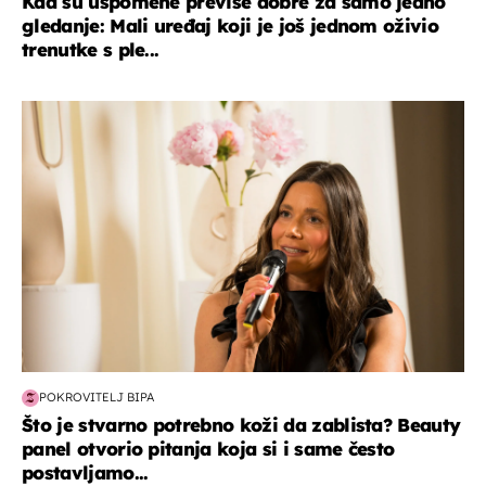
Kad su uspomene previše dobre za samo jedno
gledanje: Mali uređaj koji je još jednom oživio
trenutke s ple...
moda & ljepota
POKROVITELJ BIPA
Što je stvarno potrebno koži da zablista? Beauty
panel otvorio pitanja koja si i same često
postavljamo...