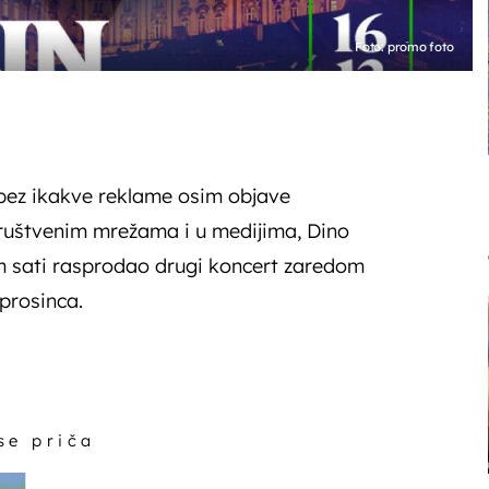
Foto: promo foto
 bez ikakve reklame osim objave
uštvenim mrežama i u medijima, Dino
m sati rasprodao drugi koncert zaredom
 prosinca.
 se priča