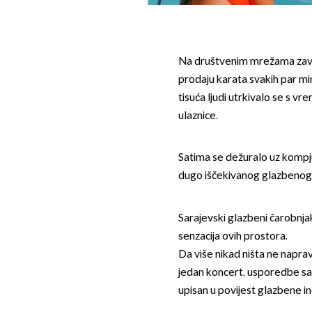
Na društvenim mrežama zavl
prodaju karata svakih par mi
tisuća ljudi utrkivalo se s v
ulaznice.
Satima se dežuralo uz kompju
dugo iščekivanog glazbenog 
Sarajevski glazbeni čarobnja
senzacija ovih prostora.
Da više nikad ništa ne naprav
jedan koncert, usporedbe sam
upisan u povijest glazbene i