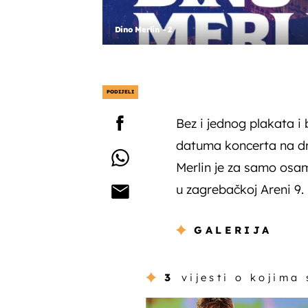
Dino Merlin - 2
PODIJELI
Bez i jednog plakata i
datuma koncerta na dr
Merlin je za samo osa
u zagrebačkoj Areni 9.
GALERIJA
3
vijesti o kojima