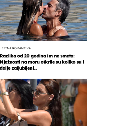
LJETNA ROMANTIKA
Razlika od 20 godina im ne smeta:
Nježnosti na moru otkrile su koliko su i
dalje zaljubljeni...