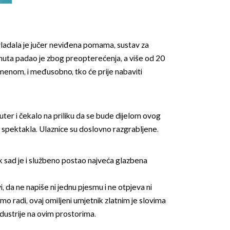
adala je jučer neviđena pomama, sustav za
nuta padao je zbog preopterećenja, a više od 20
remenom, i međusobno, tko će prije nabaviti
ter i čekalo na priliku da se bude dijelom ovog
spektakla. Ulaznice su doslovno razgrabljene.
k sad je i službeno postao najveća glazbena
i, da ne napiše ni jednu pjesmu i ne otpjeva ni
o radi, ovaj omiljeni umjetnik zlatnim je slovima
ndustrije na ovim prostorima.