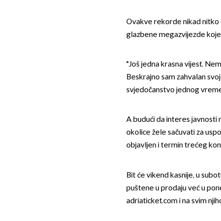
Ovakve rekorde nikad nitko 
glazbene megazvijezde koje 
"Još jedna krasna vijest. Nem
Beskrajno sam zahvalan svojo
svjedočanstvo jednog vremena
A budući da interes javnosti ne
okolice žele sačuvati za usp
objavljen i termin trećeg ko
Bit će vikend kasnije, u subot
puštene u prodaju već u pone
adriaticket.com i na svim nj