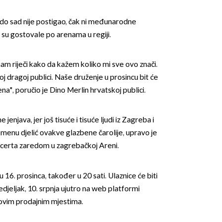
do sad nije postigao, čak ni međunarodne
su gostovale po arenama u regiji.
am riječi kako da kažem koliko mi sve ovo znači.
j dragoj publici. Naše druženje u prosincu bit će
OMOGUĆI OBAVIJESTI
", poručio je Dino Merlin hrvatskoj publici.
 jenjava, jer još tisuće i tisuće ljudi iz Zagreba i
omenu djelić ovakve glazbene čarolije, upravo je
ncerta zaredom u zagrebačkoj Areni.
u 16. prosinca, također u 20 sati. Ulaznice će biti
djeljak, 10. srpnja ujutro na web platformi
ihovim prodajnim mjestima.