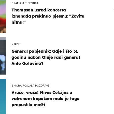
DRAMA U ŠIBENIKU
Thompson usred koncerta
iznenada prekinuo pjesmu: "Zovite
hitnu!"
HEROJ
General pobjednik: Gdje i što 31
godinu nakon Oluje radi general
Ante Gotovina?
S MORA POSLALA POZDRAVE
Vruće, vruće! Nives Celzijus u
vatrenom kupaćem malo je toga
prepustila mašti