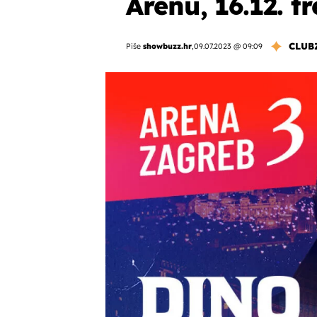
Arenu, 16.12. t
CLUB
Piše
showbuzz.hr
,
09.07.2023 @ 09:09