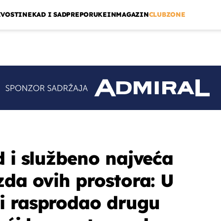
IVOSTI
NEKAD I SAD
PREPORUKE
INMAGAZIN
CLUBZONE
d i službeno najveća
zda ovih prostora: U
i rasprodao drugu