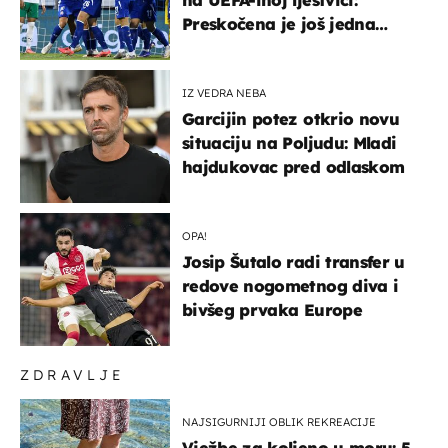
Preskočena je još jedna
država
IZ VEDRA NEBA
Garcijin potez otkrio novu
situaciju na Poljudu: Mladi
hajdukovac pred odlaskom
OPA!
Josip Šutalo radi transfer u
redove nogometnog diva i
bivšeg prvaka Europe
ZDRAVLJE
NAJSIGURNIJI OBLIK REKREACIJE
Vježbe za koljeno u moru: 5