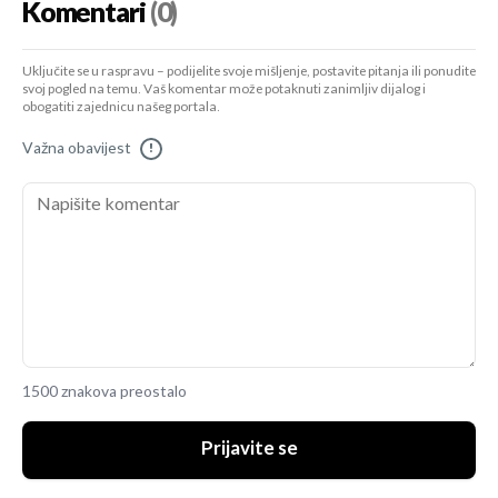
Komentari
(0)
Uključite se u raspravu – podijelite svoje mišljenje, postavite pitanja ili ponudite
svoj pogled na temu. Vaš komentar može potaknuti zanimljiv dijalog i
obogatiti zajednicu našeg portala.
Važna obavijest
!
1500 znakova preostalo
Prijavite se