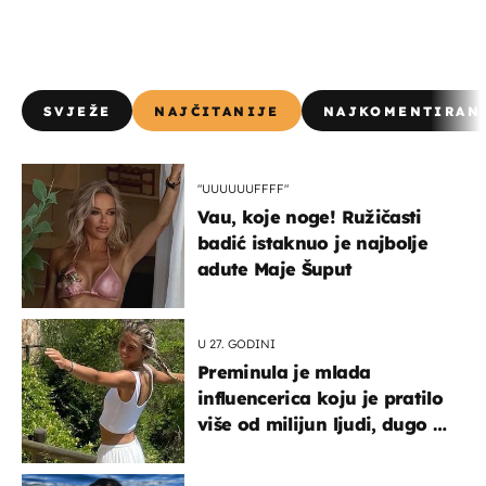
SVJEŽE
NAJČITANIJE
NAJKOMENTIRAN
"UUUUUUFFFF"
Vau, koje noge! Ružičasti
badić istaknuo je najbolje
adute Maje Šuput
U 27. GODINI
Preminula je mlada
influencerica koju je pratilo
više od milijun ljudi, dugo se
borila s opakom bolešću