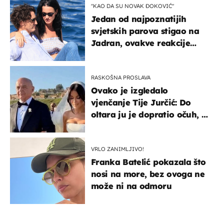
"KAO DA SU NOVAK ĐOKOVIĆ"
Jedan od najpoznatijih
svjetskih parova stigao na
Jadran, ovakve reakcije
vjerojatno nisu očekivali
RASKOŠNA PROSLAVA
Ovako je izgledalo
vjenčanje Tije Jurčić: Do
oltara ju je dopratio očuh, a
slavilo se uz Olivera i Rozgu
VRLO ZANIMLJIVO!
Franka Batelić pokazala što
nosi na more, bez ovoga ne
može ni na odmoru