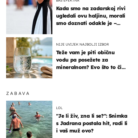
BAŠ EFEKTNA
Kada smo na zadarskoj rivi
ugledali ovu haljinu, morali
smo doznati odakle je –
košta samo 18 eura
NIJE UVIJEK NAJBOLJI IZBOR
Teže vam je piti običnu
vodu pa posežete za
mineralnom? Evo što to čini
organizmu
ZABAVA
LOL
"Je li živ, zna li se?": Snimka
s Jadrana postala hit, radi li
i vaš muž ovo?