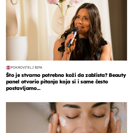
POKROVITELJ BIPA
Što je stvarno potrebno koži da zablista? Beauty
panel otvorio pitanja koja si i same često
postavljamo...
moda & ljepota