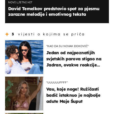
NOVI LJETNI HIT
David Temelkov predstavio spot za pjesmu
zarazne melodije i emotivnog teksta
3
vijesti o kojima se priča
"KAO DA SU NOVAK ĐOKOVIĆ"
Jedan od najpoznatijih
svjetskih parova stigao na
Jadran, ovakve reakcije
vjerojatno nisu očekivali
"UUUUUUFFFF"
Vau, koje noge! Ružičasti
badić istaknuo je najbolje
adute Maje Šuput