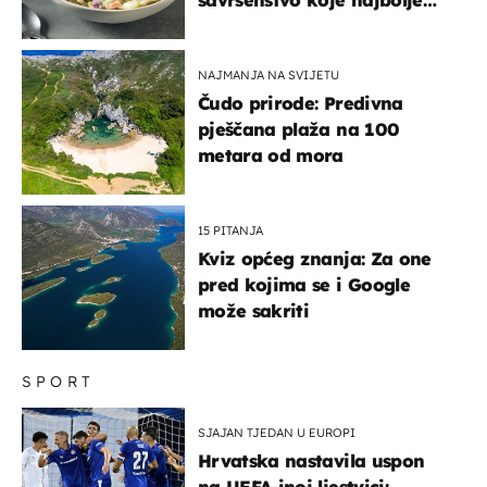
paše uz pečeno meso
NAJMANJA NA SVIJETU
Čudo prirode: Predivna
pješčana plaža na 100
metara od mora
15 PITANJA
Kviz općeg znanja: Za one
pred kojima se i Google
može sakriti
SPORT
SJAJAN TJEDAN U EUROPI
Hrvatska nastavila uspon
na UEFA-inoj ljestvici: