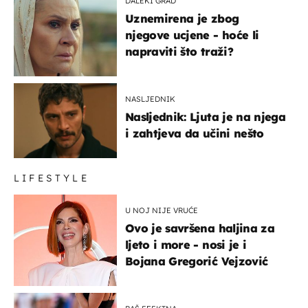
DALEKI GRAD
Uznemirena je zbog
njegove ucjene - hoće li
napraviti što traži?
NASLJEDNIK
Nasljednik: Ljuta je na njega
i zahtjeva da učini nešto
LIFESTYLE
U NOJ NIJE VRUĆE
Ovo je savršena haljina za
ljeto i more - nosi je i
Bojana Gregorić Vejzović