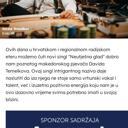
David Temelkov
Foto: PR
Ovih dana u hrvatskom i regionalnom radijskom
eteru možemo čuti novi singl "Neutješna glad" dobro
nam poznatog makedonskog pjevača Davida
Temelkova. Ovaj singl intrigantnog naziva daje
naslutiti da iza njega ne stoje samo vrhunski vokal i
talent, već i izuzetno pozitivna energija koju nam je u
ovo izazovno vrijeme svima potrebno imati u svojoj
blizini.