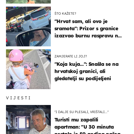
ŠTO KAŽETE?
"Hrvat sam, ali ovo je
sramota": Prizor s granice
izazvao burnu raspravu na
društvenim mrežama
ZAMJERATE LI JOJ?
"Koja kuja…": Snašla se na
hrvatskoj granici, ali
gledatelji su podijeljeni
VIJESTI
"I DALJE SU PLESALI, VRIŠTALI..."
Turisti mu zapalili
apartman: "U 30 minuta
nestalo je 50 godina našeg