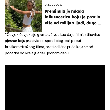
U 27. GODINI
Preminula je mlada
influencerica koju je pratilo
više od milijun ljudi, dugo se
borila s opakom bolešću
"Čovjek čovjeku je glumac, život kao da je film", stihovi su
pjesme koju prati video-spot kojeg, baš poput
kratkometražnog filma, prati odlična priča koja se od
početka do kraja gleda u jednom dahu.