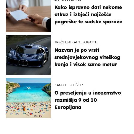
Kako ispravno dati nekome
otkaz i izbjeći najčešće
pogreške te sudske sporove
TREĆI UNIKATNI BUGATTI
Nazvan je po vrsti
srednjovjekovnog viteškog
konja i visok samo metar
KAMO BI OTIŠLI?
O preseljenju u inozemstvo
razmišlja 9 od 10
Europljana