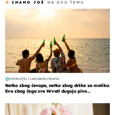
IMAMO JOŠ
NA OVU TEMU
zanimljivosti
POKROVITELJ CARLSBERG CROATIA
Netko zbog ćevapa, netko zbog drške za motiku:
Evo zbog čega sve Hrvati duguju pivo...
moda & ljepota