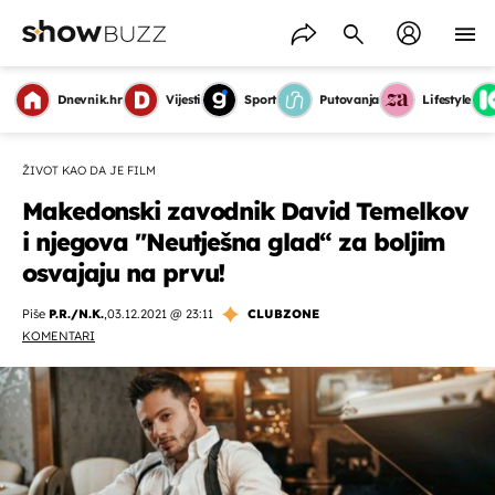
Dnevnik.hr
Vijesti
Sport
Putovanja
Lifestyle
ŽIVOT KAO DA JE FILM
Makedonski zavodnik David Temelkov
i njegova "Neutješna glad“ za boljim
osvajaju na prvu!
Piše
P.R./N.K.
,
03.12.2021 @ 23:11
CLUBZONE
KOMENTARI
OMOGUĆI OBAVIJESTI