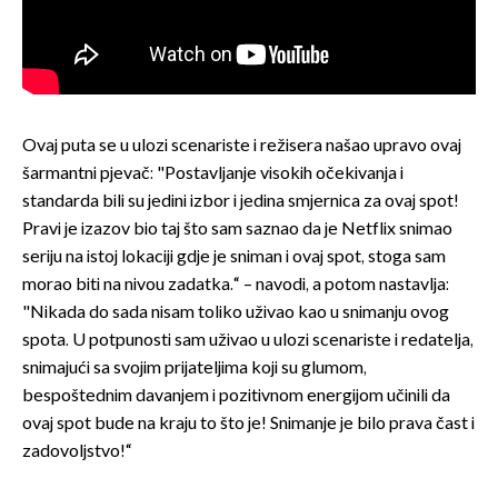
Ovaj puta se u ulozi scenariste i režisera našao upravo ovaj
šarmantni pjevač: "Postavljanje visokih očekivanja i
standarda bili su jedini izbor i jedina smjernica za ovaj spot!
Pravi je izazov bio taj što sam saznao da je Netflix snimao
seriju na istoj lokaciji gdje je sniman i ovaj spot, stoga sam
morao biti na nivou zadatka.“ – navodi, a potom nastavlja:
"Nikada do sada nisam toliko uživao kao u snimanju ovog
spota. U potpunosti sam uživao u ulozi scenariste i redatelja,
snimajući sa svojim prijateljima koji su glumom,
bespoštednim davanjem i pozitivnom energijom učinili da
ovaj spot bude na kraju to što je! Snimanje je bilo prava čast i
zadovoljstvo!“