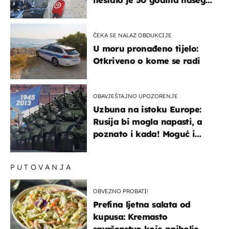
života, supruga i ja ne
možemo oka sklopiti"
ČEKA SE NALAZ OBDUKCIJE
U moru pronađeno tijelo:
Otkriveno o kome se radi
OBAVJEŠTAJNO UPOZORENJE
Uzbuna na istoku Europe:
Rusija bi mogla napasti, a
poznato i kada! Moguć i
kopneni upad u članicu
NATO-a
PUTOVANJA
OBVEZNO PROBATI!
Prefina ljetna salata od
kupusa: Kremasto
savršenstvo koje najbolje