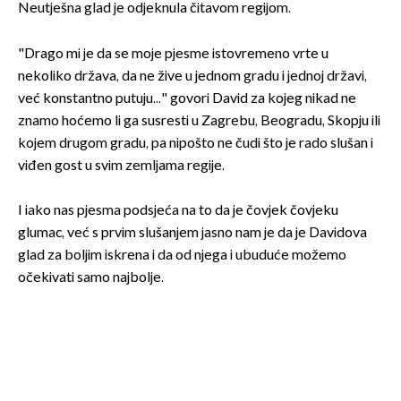
Neutješna glad je odjeknula čitavom regijom.
"Drago mi je da se moje pjesme istovremeno vrte u
nekoliko država, da ne žive u jednom gradu i jednoj državi,
već konstantno putuju..." govori David za kojeg nikad ne
znamo hoćemo li ga susresti u Zagrebu, Beogradu, Skopju ili
kojem drugom gradu, pa nipošto ne čudi što je rado slušan i
viđen gost u svim zemljama regije.
I iako nas pjesma podsjeća na to da je čovjek čovjeku
glumac, već s prvim slušanjem jasno nam je da je Davidova
glad za boljim iskrena i da od njega i ubuduće možemo
očekivati samo najbolje.