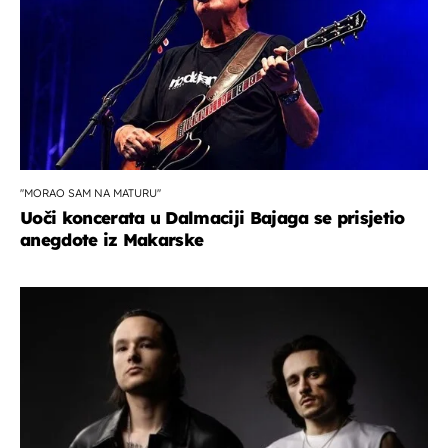
''MORAO SAM NA MATURU''
Uoči koncerata u Dalmaciji Bajaga se prisjetio
anegdote iz Makarske