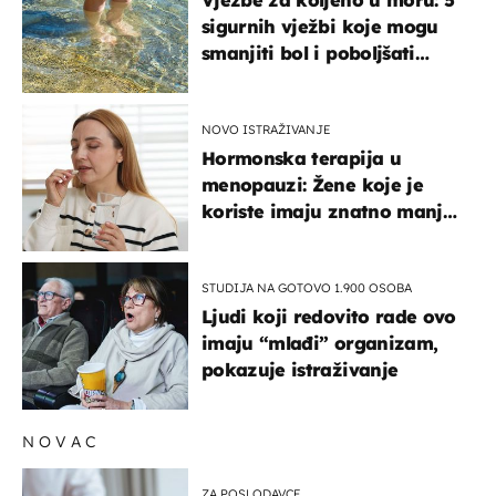
sigurnih vježbi koje mogu
smanjiti bol i poboljšati
pokretljivost
NOVO ISTRAŽIVANJE
Hormonska terapija u
menopauzi: Žene koje je
koriste imaju znatno manji
rizik od ovoga
STUDIJA NA GOTOVO 1.900 OSOBA
Ljudi koji redovito rade ovo
imaju “mlađi” organizam,
pokazuje istraživanje
NOVAC
ZA POSLODAVCE