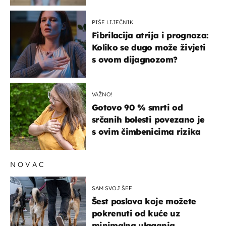
PIŠE LIJEČNIK
Fibrilacija atrija i prognoza:
Koliko se dugo može živjeti
s ovom dijagnozom?
VAŽNO!
Gotovo 90 % smrti od
srčanih bolesti povezano je
s ovim čimbenicima rizika
NOVAC
SAM SVOJ ŠEF
Šest poslova koje možete
pokrenuti od kuće uz
minimalna ulaganja