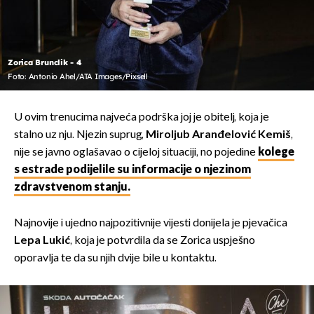
Zorica Brunclik - 4
Foto: Antonio Ahel/ATA Images/Pixsell
U ovim trenucima najveća podrška joj je obitelj, koja je
stalno uz nju. Njezin suprug,
Miroljub Aranđelović Kemiš
,
nije se javno oglašavao o cijeloj situaciji, no pojedine
kolege
s estrade podijelile su informacije o njezinom
zdravstvenom stanju.
Najnovije i ujedno najpozitivnije vijesti donijela je pjevačica
Lepa Lukić
, koja je potvrdila da se Zorica uspješno
oporavlja te da su njih dvije bile u kontaktu.