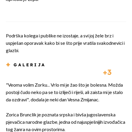
Podrška kolega i publike ne izostaje, a svi joj žele brz i
uspješan oporavak kako bi se što prije vratila svakodnevici i
glazbi.
GALERIJA
3
"Veoma volim Zorku... Vrlo mi je žao što je bolesna. Možda
postoji čudo neko pa se to izliječi i riješi, ali zaista mi je stalo
da ozdravi", dodala je neki dan Vesna Zmijanac.
Zorica Brunclik je poznata srpska i bivša jugoslavenska
pjevačica narodne glazbe, jedna od najuspješnijih izvođačica
tog žanra na ovim prostorima.