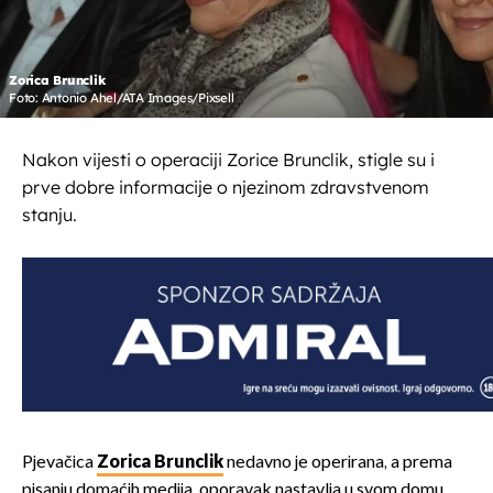
Zorica Brunclik
Foto: Antonio Ahel/ATA Images/Pixsell
Nakon vijesti o operaciji Zorice Brunclik, stigle su i
prve dobre informacije o njezinom zdravstvenom
stanju.
Pjevačica
Zorica Brunclik
nedavno je operirana, a prema
pisanju domaćih medija, oporavak nastavlja u svom domu.