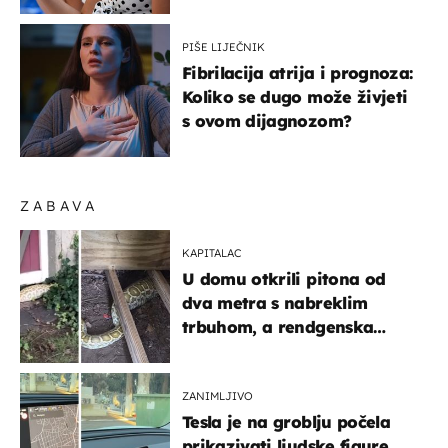
iz talijanskog filma
PIŠE LIJEČNIK
Fibrilacija atrija i prognoza:
Koliko se dugo može živjeti
s ovom dijagnozom?
ZABAVA
KAPITALAC
U domu otkrili pitona od
dva metra s nabreklim
trbuhom, a rendgenska
snimka otkrila posljednji
obrok
ZANIMLJIVO
Tesla je na groblju počela
prikazivati ljudske figure,