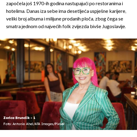
započela još 1970-ih godina nastupajući po restoranima i
hotelima. Danas iza sebe ima desetljeća uspješne karijere,
veliki broj albuma i milijune prodanih ploča, zbog čega se
smatra jednom od najvećih folk zvijezda bivše Jugoslavije.
Zorica Brunclik - 1
Foto: Antonio Ahel/ATA Images/Pixsell