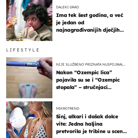
DALEKI GRAD
Ima tek šest godina, a već
je jedan od
najnagrađivanijih dječjih
glumaca
LIFESTYLE
NIJE SLUŽBENO PRIZNATA NUSPOJAVA,
ALI ...
Nakon “Ozempic lica”
pojavila su se i “Ozempic
stopala” – stručnjaci
objašnjavaju što se događa
MIKROTREND
Sinj, alkari i dašak dolce
vite: Jedna haljina
pretvorila je tribine u scenu