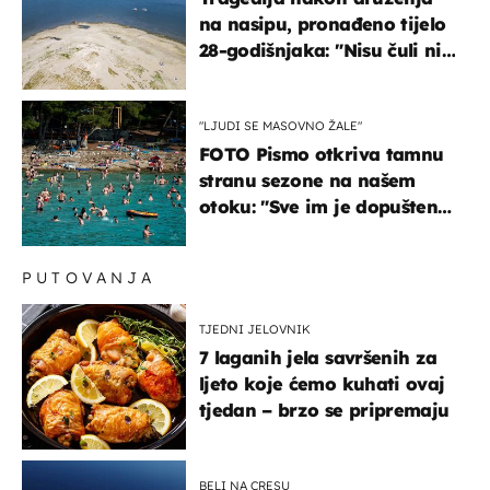
na nasipu, pronađeno tijelo
28-godišnjaka: "Nisu čuli ni
jauk ni poziv upomoć"
"LJUDI SE MASOVNO ŽALE"
FOTO Pismo otkriva tamnu
stranu sezone na našem
otoku: "Sve im je dopušteno!
Izlijevaju fekalije u more,
na plažama se dobije kožni
PUTOVANJA
osip"
TJEDNI JELOVNIK
7 laganih jela savršenih za
ljeto koje ćemo kuhati ovaj
tjedan – brzo se pripremaju
BELI NA CRESU