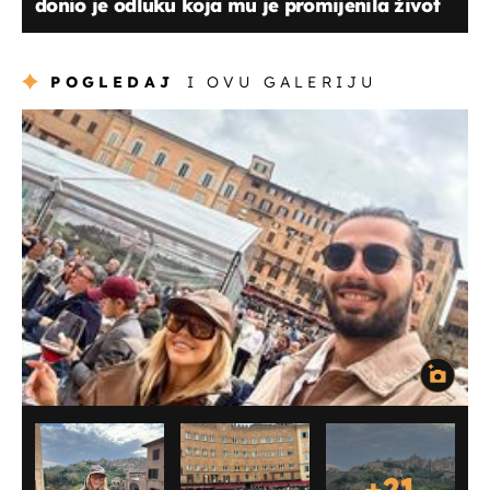
donio je odluku koja mu je promijenila život
POGLEDAJ
I OVU GALERIJU
+
21