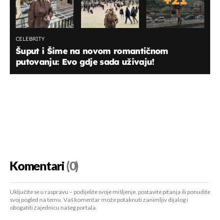
CELEBRITY
Šuput i Šime na novom romantičnom
putovanju: Evo gdje sada uživaju!
Komentari
(0)
Uključite se u raspravu – podijelite svoje mišljenje, postavite pitanja ili ponudite
svoj pogled na temu. Vaš komentar može potaknuti zanimljiv dijalog i
obogatiti zajednicu našeg portala.