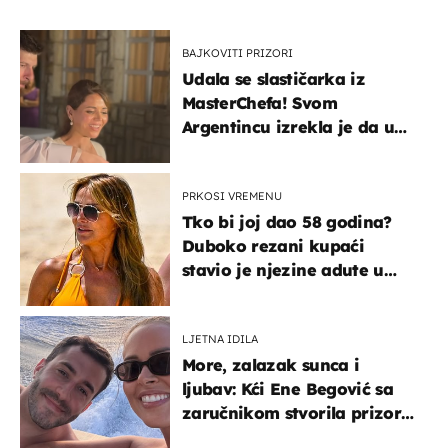
BAJKOVITI PRIZORI
Udala se slastičarka iz
MasterChefa! Svom
Argentincu izrekla je da u
rodnoj Hercegovini
PRKOSI VREMENU
Tko bi joj dao 58 godina?
Duboko rezani kupaći
stavio je njezine adute u
prvi plan
LJETNA IDILA
More, zalazak sunca i
ljubav: Kći Ene Begović sa
zaručnikom stvorila prizor
kao s razglednice