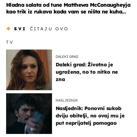
Hladna salata od tune Matthewa McConaugheyja
kao trik iz rukava kada vam se ništa ne kuha...
SVI
ČITAJU OVO
TV
DALEKI GRAD
Daleki grad: Životno je
ugrožena, no to nitko ne
zna
NASLJEDNIK
Nasljednik: Ponovni sukob
dviju obitelji, no ovaj mu je
put neprijatelj pomogao