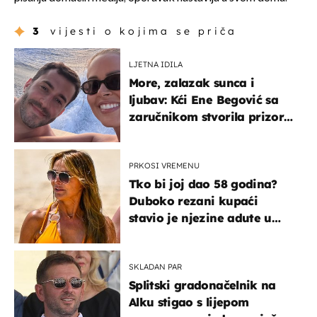
3
vijesti o kojima se priča
LJETNA IDILA
More, zalazak sunca i
ljubav: Kći Ene Begović sa
zaručnikom stvorila prizor
kao s razglednice
PRKOSI VREMENU
Tko bi joj dao 58 godina?
Duboko rezani kupaći
stavio je njezine adute u
prvi plan
SKLADAN PAR
Splitski gradonačelnik na
Alku stigao s lijepom