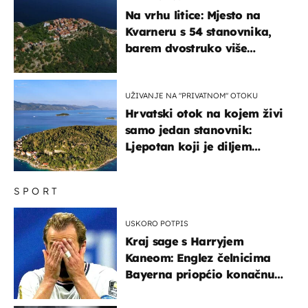
Na vrhu litice: Mjesto na
Kvarneru s 54 stanovnika,
barem dvostruko više
mačaka i pogledom od
kojega zastaje dah
UŽIVANJE NA "PRIVATNOM" OTOKU
Hrvatski otok na kojem živi
samo jedan stanovnik:
Ljepotan koji je diljem
svijeta poznat po svojem
"bijelom zlatu"
SPORT
USKORO POTPIS
Kraj sage s Harryjem
Kaneom: Englez čelnicima
Bayerna priopćio konačnu
odluku