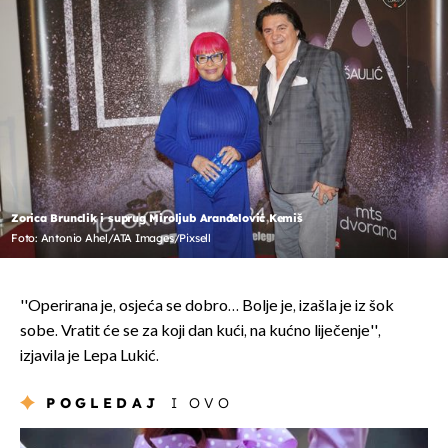
Zorica Brunclik i suprug Miroljub Aranđelović Kemiš
Foto: Antonio Ahel/ATA Images/Pixsell
''Operirana je, osjeća se dobro… Bolje je, izašla je iz šok
sobe. Vratit će se za koji dan kući, na kućno liječenje'',
izjavila je Lepa Lukić.
POGLEDAJ
I OVO