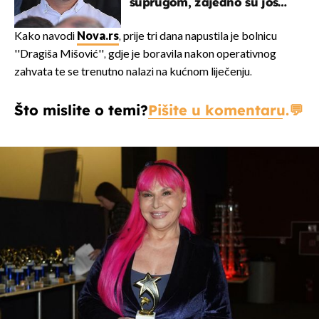
suprugom, zajedno su još
od fakulteta
Kako navodi
Nova.rs
, prije tri dana napustila je bolnicu
''Dragiša Mišović'', gdje je boravila nakon operativnog
zahvata te se trenutno nalazi na kućnom liječenju.
Što mislite o temi?
Pišite u komentaru.