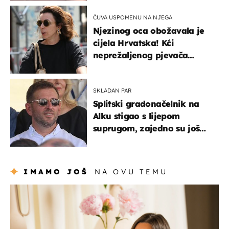
ČUVA USPOMENU NA NJEGA
Njezinog oca obožavala je
cijela Hrvatska! Kći
neprežaljenog pjevača
projurila špicom na dva
kotača
SKLADAN PAR
Splitski gradonačelnik na
Alku stigao s lijepom
suprugom, zajedno su još
od fakulteta
IMAMO JOŠ
NA OVU TEMU
moda & ljepota