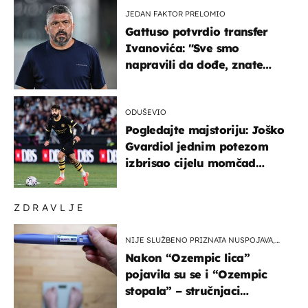
JEDAN FAKTOR PRELOMIO
Gattuso potvrdio transfer
Ivanovića: "Sve smo
napravili da dođe, znate
kamo je otišao..."
ODUŠEVIO
Pogledajte majstoriju: Joško
Gvardiol jednim potezom
izbrisao cijelu momčad
Atletica
ZDRAVLJE
NIJE SLUŽBENO PRIZNATA NUSPOJAVA,
ALI ...
Nakon “Ozempic lica”
pojavila su se i “Ozempic
stopala” – stručnjaci
objašnjavaju što se događa