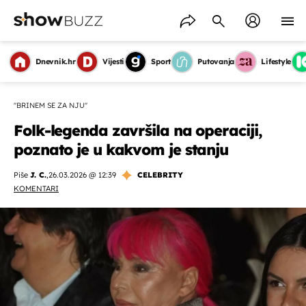
Dnevnik.hr
Vijesti
Sport
Putovanja
Lifestyle
''BRINEM SE ZA NJU''
Folk-legenda završila na operaciji,
poznato je u kakvom je stanju
Piše
J. C.
,
26.03.2026 @ 12:39
CELEBRITY
KOMENTARI
OMOGUĆI OBAVIJESTI