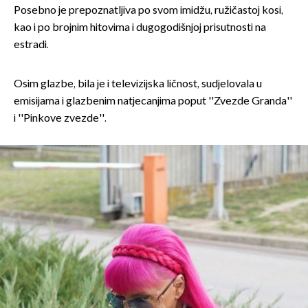
Posebno je prepoznatljiva po svom imidžu, ružičastoj kosi,
kao i po brojnim hitovima i dugogodišnjoj prisutnosti na
estradi.
Osim glazbe, bila je i televizijska ličnost, sudjelovala u
emisijama i glazbenim natjecanjima poput ''Zvezde Granda''
i ''Pinkove zvezde''.