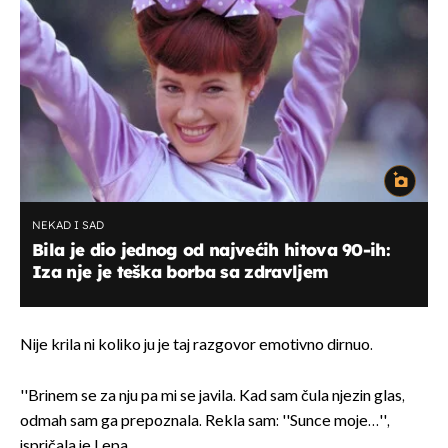
NEKAD I SAD
Bila je dio jednog od najvećih hitova 90-ih:
Iza nje je teška borba sa zdravljem
Nije krila ni koliko ju je taj razgovor emotivno dirnuo.
''Brinem se za nju pa mi se javila. Kad sam čula njezin glas,
odmah sam ga prepoznala. Rekla sam: ''Sunce moje…'',
ispričala je Lepa.