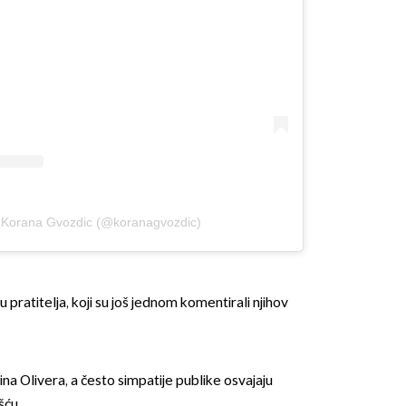
li Korana Gvozdic (@koranagvozdic)
 pratitelja, koji su još jednom komentirali njihov
ina Olivera, a često simpatije publike osvajaju
šću.