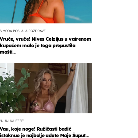
S MORA POSLALA POZDRAVE
Vruće, vruće! Nives Celzijus u vatrenom
kupaćem malo je toga prepustila
mašti...
"UUUUUUFFFF"
Vau, koje noge! Ružičasti badić
istaknuo je najbolje adute Maje Šuput...