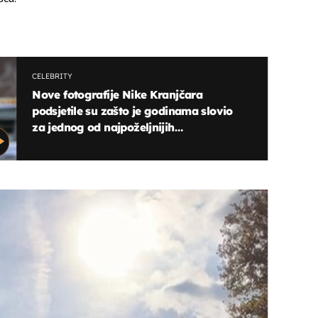
CELEBRITY
Nove fotografije Nike Kranjčara
podsjetile su zašto je godinama slovio
za jednog od najpoželjnijih
nogometaša