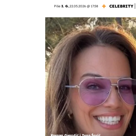
CELEBRITY
Piše
I. G.
,
22.05.2026 @ 17:58
Korana Gvozdić i Ivan Šarić