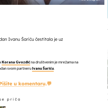
n Ivanu Šariću čestitala je uz
a
Korana Gvozdić
na društvenim je mrežama na
endan svom partneru
Ivanu Šariću
.
Pišite u komentaru.
 se priča