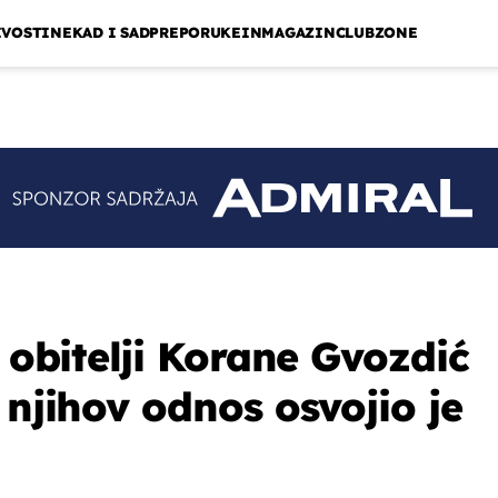
IVOSTI
NEKAD I SAD
PREPORUKE
INMAGAZIN
CLUBZONE
u obitelji Korane Gvozdić
 njihov odnos osvojio je