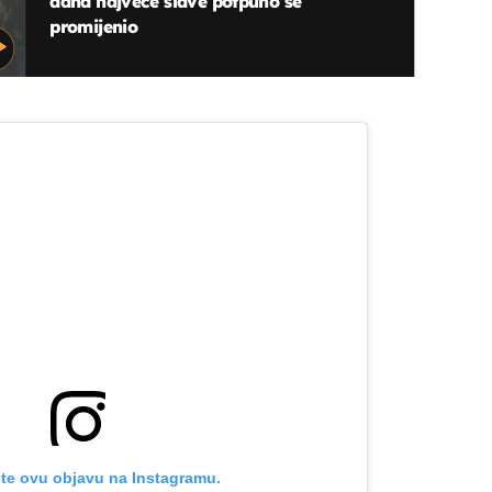
dana najveće slave potpuno se
promijenio
OMOGUĆI OBAVIJESTI
te ovu objavu na Instagramu.