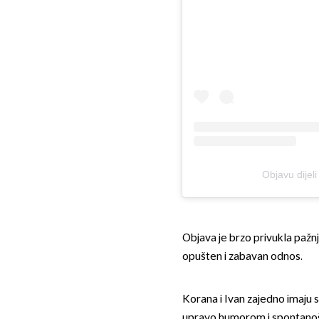
Objavu dije
Objava je brzo privukla pažnju
opušten i zabavan odnos.
Korana i Ivan zajedno imaju s
upravo humorom i spontano