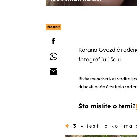
PODIJELI
Korana Gvozdić rođenda
fotografiju i šalu.
Bivša manekenka i voditeljic
duhovit način čestitala rođ
Što mislite o temi?
3
vijesti o kojima