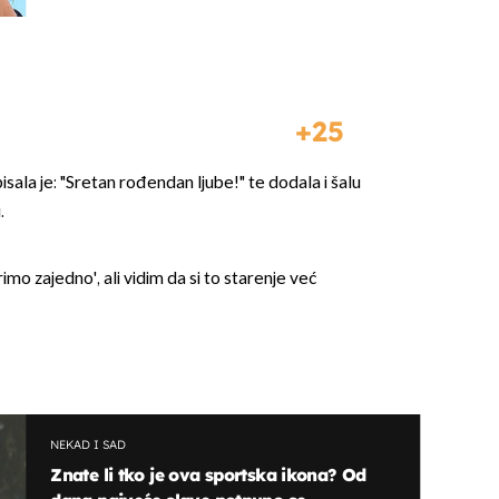
25
isala je: "Sretan rođendan ljube!" te dodala i šalu
.
imo zajedno', ali vidim da si to starenje već
NEKAD I SAD
Znate li tko je ova sportska ikona? Od