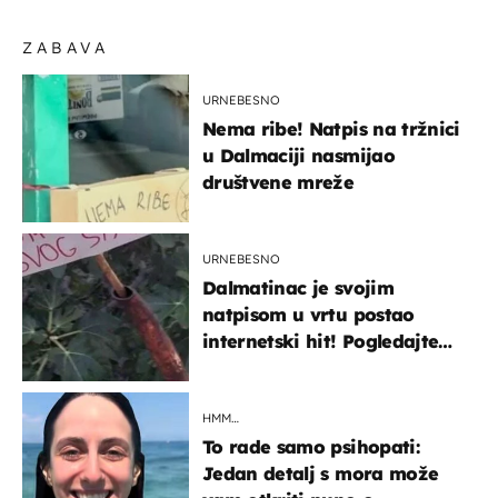
ZABAVA
URNEBESNO
Nema ribe! Natpis na tržnici
u Dalmaciji nasmijao
društvene mreže
URNEBESNO
Dalmatinac je svojim
natpisom u vrtu postao
internetski hit! Pogledajte
što je napisao
HMM…
To rade samo psihopati:
Jedan detalj s mora može