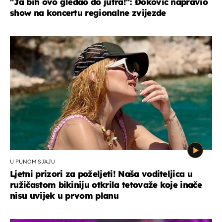
"Ja bih ovo gledao do jutra!": Đoković napravio
show na koncertu regionalne zvijezde
U PUNOM SJAJU
Ljetni prizori za poželjeti! Naša voditeljica u
ružičastom bikiniju otkrila tetovaže koje inače
nisu uvijek u prvom planu