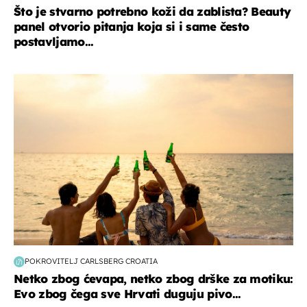
Što je stvarno potrebno koži da zablista? Beauty
panel otvorio pitanja koja si i same često
postavljamo...
zanimljivosti
POKROVITELJ CARLSBERG CROATIA
Netko zbog ćevapa, netko zbog drške za motiku:
Evo zbog čega sve Hrvati duguju pivo...