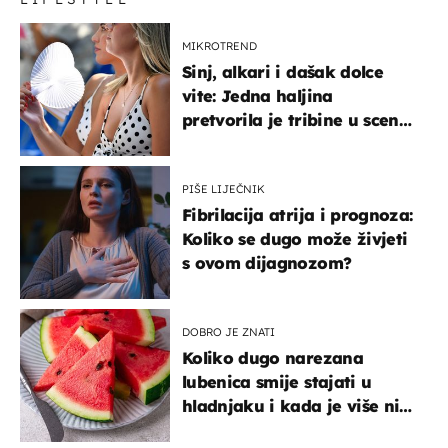
MIKROTREND
Sinj, alkari i dašak dolce
vite: Jedna haljina
pretvorila je tribine u scenu
iz talijanskog filma
PIŠE LIJEČNIK
Fibrilacija atrija i prognoza:
Koliko se dugo može živjeti
s ovom dijagnozom?
DOBRO JE ZNATI
Koliko dugo narezana
lubenica smije stajati u
hladnjaku i kada je više nije
sigurno jesti?