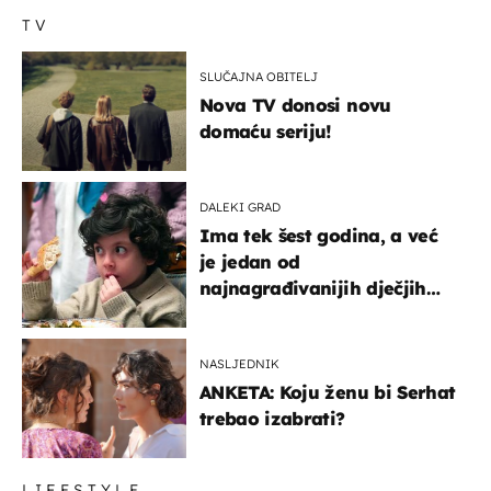
TV
SLUČAJNA OBITELJ
Nova TV donosi novu
domaću seriju!
DALEKI GRAD
Ima tek šest godina, a već
je jedan od
najnagrađivanijih dječjih
glumaca
NASLJEDNIK
ANKETA: Koju ženu bi Serhat
trebao izabrati?
LIFESTYLE