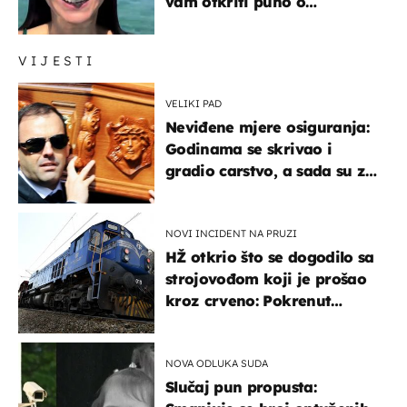
vam otkriti puno o
prijateljima
VIJESTI
VELIKI PAD
Neviđene mjere osiguranja:
Godinama se skrivao i
gradio carstvo, a sada su za
njegovo izručenje naručili
posebno vozilo
NOVI INCIDENT NA PRUZI
HŽ otkrio što se dogodilo sa
strojovođom koji je prošao
kroz crveno: Pokrenut
inspekcijski nadzor
NOVA ODLUKA SUDA
Slučaj pun propusta: