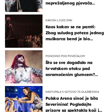
neprežaljenog pjevača
projurila špicom na dva
kotača
KAKVIH LJUDI IMA!
Kaos kakav se ne pamti:
Zbog suludog poteza jednog
muškarca bend je bio
prisiljen prekinuti nastup
PONOVNO POD POVEĆALOM
Što se sve događalo na
hrvatskom otoku pod
osramoćenim glumcem?
Bizarni prizori i danas
izazivaju nevjericu
NASTUPALA S GOTOVO 70 GLAZBENIKA
Pulska Arena sinoć je bila
Severinina! Pogledajte
prizore sa spektakla koji je