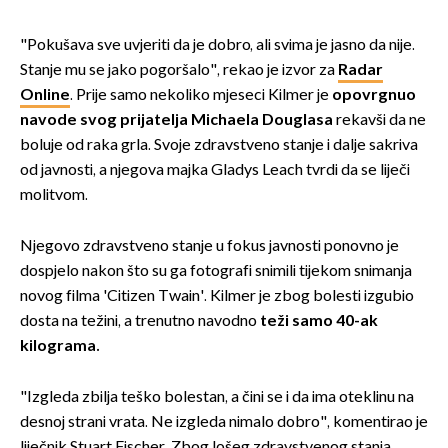
"Pokušava sve uvjeriti da je dobro, ali svima je jasno da nije.
Stanje mu se jako pogoršalo", rekao je izvor za
Radar
Online
. Prije samo nekoliko mjeseci Kilmer je
opovrgnuo
navode svog prijatelja Michaela Douglasa
rekavši da ne
boluje od raka grla. Svoje zdravstveno stanje i dalje sakriva
od javnosti, a njegova majka Gladys Leach tvrdi da se liječi
molitvom.
Njegovo zdravstveno stanje u fokus javnosti ponovno je
dospjelo nakon što su ga fotografi snimili tijekom snimanja
novog filma 'Citizen Twain'. Kilmer je zbog bolesti izgubio
dosta na težini, a trenutno navodno
teži samo 40-ak
kilograma.
"Izgleda zbilja teško bolestan, a čini se i da ima oteklinu na
desnoj strani vrata. Ne izgleda nimalo dobro", komentirao je
liječnik Stuart Fischer. Zbog lošeg zdravstvenog stanja