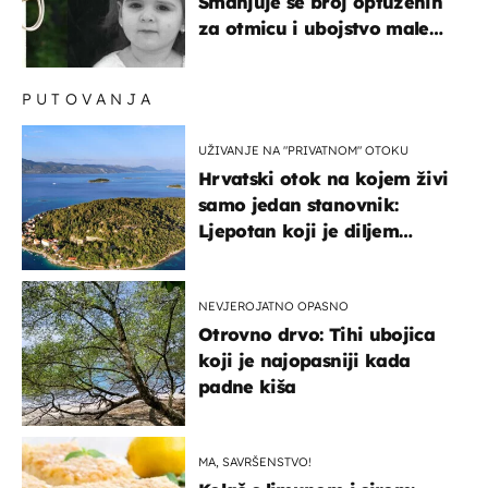
Smanjuje se broj optuženih
za otmicu i ubojstvo male
Danke
PUTOVANJA
UŽIVANJE NA "PRIVATNOM" OTOKU
Hrvatski otok na kojem živi
samo jedan stanovnik:
Ljepotan koji je diljem
svijeta poznat po svojem
"bijelom zlatu"
NEVJEROJATNO OPASNO
Otrovno drvo: Tihi ubojica
koji je najopasniji kada
padne kiša
MA, SAVRŠENSTVO!