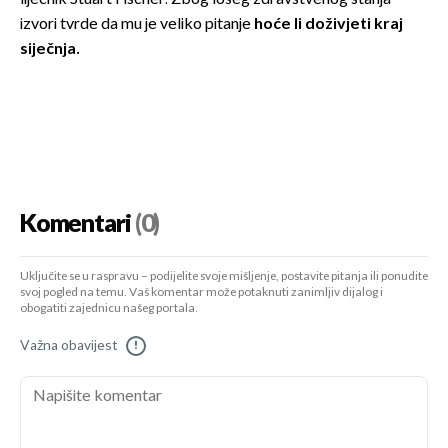
izvori tvrde da mu je veliko pitanje
hoće li doživjeti kraj
siječnja.
Komentari
(0)
Uključite se u raspravu – podijelite svoje mišljenje, postavite pitanja ili ponudite
svoj pogled na temu. Vaš komentar može potaknuti zanimljiv dijalog i
obogatiti zajednicu našeg portala.
Važna obavijest
!