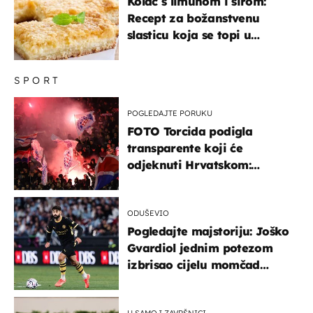
Kolač s limunom i sirom:
Recept za božanstvenu
slasticu koja se topi u
ustima
SPORT
POGLEDAJTE PORUKU
FOTO Torcida podigla
transparente koji će
odjeknuti Hrvatskom:
Prozvali "moralne vertikale"
ODUŠEVIO
Pogledajte majstoriju: Joško
Gvardiol jednim potezom
izbrisao cijelu momčad
Atletica
U SAMOJ ZAVRŠNICI