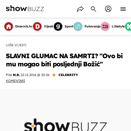
Dnevnik.hr
Vijesti
Sport
Putovanja
Lifestyle
LOŠE VIJESTI
SLAVNI GLUMAC NA SAMRTI? "Ovo bi
mu mogao biti posljednji Božić"
Piše
M.B.
,
22.12.2016 @ 20:26
CELEBRITY
KOMENTARI
OMOGUĆI OBAVIJESTI