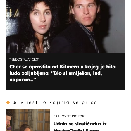
''NEDOSTAJAT ĆEŠ''
Cher se oprostila od Kilmera u kojeg je bila
ludo zaljubljena: ''Bio si smiješan, lud,
naporan...''
3
vijesti o kojima se priča
BAJKOVITI PRIZORI
Udala se slastičarka iz
MasterChefa! Svom