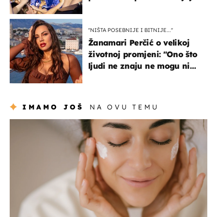
rasprodan mjesec dana
ranije
''NIŠTA POSEBNIJE I BITNIJE...''
Žanamari Perčić o velikoj
životnoj promjeni: "Ono što
ljudi ne znaju ne mogu ni
uništiti''
IMAMO JOŠ
NA OVU TEMU
moda & ljepota