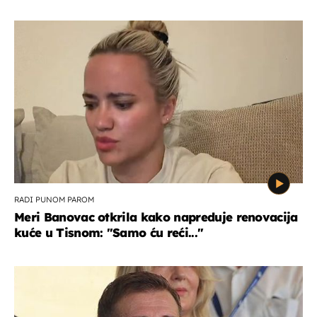
RADI PUNOM PAROM
Meri Banovac otkrila kako napreduje renovacija
kuće u Tisnom: "Samo ću reći..."