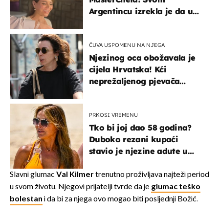
Argentincu izrekla je da u
rodnoj Hercegovini
ČUVA USPOMENU NA NJEGA
Njezinog oca obožavala je
cijela Hrvatska! Kći
neprežaljenog pjevača
projurila špicom na dva
kotača
PRKOSI VREMENU
Tko bi joj dao 58 godina?
Duboko rezani kupaći
stavio je njezine adute u
prvi plan
Slavni glumac
Val Kilmer
trenutno proživljava najteži period
u svom životu. Njegovi prijatelji tvrde da je
glumac teško
bolestan
i da bi za njega ovo mogao biti posljednji Božić.