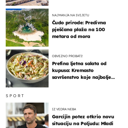
uzbudljivu hranu
NAJMANJA NA SVIJETU
Čudo prirode: Predivna
pješčana plaža na 100
metara od mora
OBVEZNO PROBATI!
Prefina ljetna salata od
kupusa: Kremasto
savršenstvo koje najbolje
paše uz pečeno meso
SPORT
IZ VEDRA NEBA
Garcijin potez otkrio novu
situaciju na Poljudu: Mladi