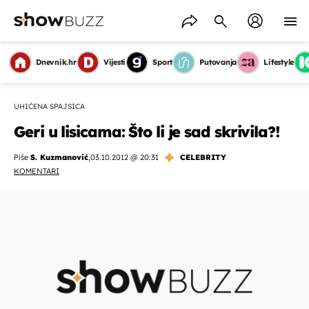
Dnevnik.hr
Vijesti
Sport
Putovanja
Lifestyle
UHIĆENA SPAJSICA
Geri u lisicama: Što li je sad skrivila?!
Piše
S. Kuzmanović
,
03.10.2012 @ 20:31
CELEBRITY
KOMENTARI
OMOGUĆI OBAVIJESTI