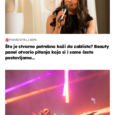
POKROVITELJ BIPA
Što je stvarno potrebno koži da zablista? Beauty
panel otvorio pitanja koja si i same često
postavljamo...
kultura & zabava