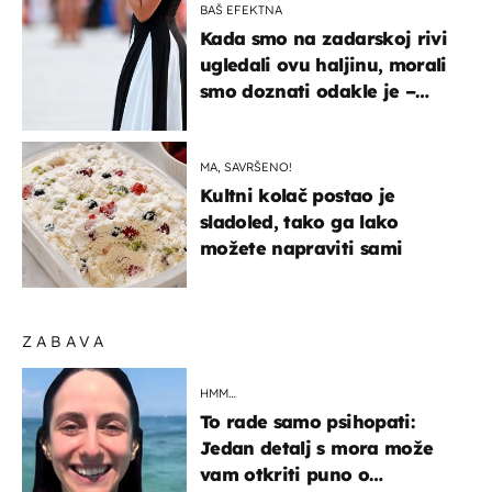
BAŠ EFEKTNA
Kada smo na zadarskoj rivi
ugledali ovu haljinu, morali
smo doznati odakle je –
košta samo 18 eura
MA, SAVRŠENO!
Kultni kolač postao je
sladoled, tako ga lako
možete napraviti sami
ZABAVA
HMM…
To rade samo psihopati:
Jedan detalj s mora može
vam otkriti puno o