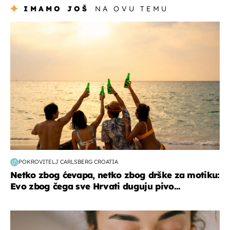
IMAMO JOŠ
NA OVU TEMU
zanimljivosti
POKROVITELJ CARLSBERG CROATIA
Netko zbog ćevapa, netko zbog drške za motiku:
Evo zbog čega sve Hrvati duguju pivo...
moda & ljepota