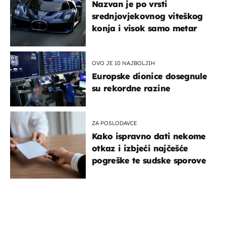
Nazvan je po vrsti
srednjovjekovnog viteškog
konja i visok samo metar
OVO JE 10 NAJBOLJIH
Europske dionice dosegnule
su rekordne razine
ZA POSLODAVCE
Kako ispravno dati nekome
otkaz i izbjeći najčešće
pogreške te sudske sporove