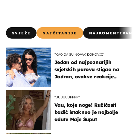
SVJEŽE
NAJČITANIJE
NAJKOMENTIRAN
"KAO DA SU NOVAK ĐOKOVIĆ"
Jedan od najpoznatijih
svjetskih parova stigao na
Jadran, ovakve reakcije
vjerojatno nisu očekivali
"UUUUUUFFFF"
Vau, koje noge! Ružičasti
badić istaknuo je najbolje
adute Maje Šuput