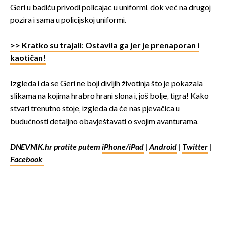
Geri u badiću privodi policajac u uniformi, dok već na drugoj
pozira i sama u policijskoj uniformi.
>> Kratko su trajali: Ostavila ga jer je prenaporan i
kaotičan!
Izgleda i da se Geri ne boji divljih životinja što je pokazala
slikama na kojima hrabro hrani slona i, još bolje, tigra! Kako
stvari trenutno stoje, izgleda da će nas pjevačica u
budućnosti detaljno obavještavati o svojim avanturama.
DNEVNIK.hr pratite putem
iPhone/iPad
|
Android
|
Twitter
|
Facebook