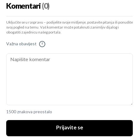
Komentari
(0)
Uključite se u raspravu – podijelite svoje mišljenje, postavite pitanja ili ponudite
svoj pogled na temu. Vaš komentar može potaknuti zanimljiv dijalog i
obogatiti zajednicu našeg portala.
Važna obavijest
!
1500 znakova preostalo
Prijavite se