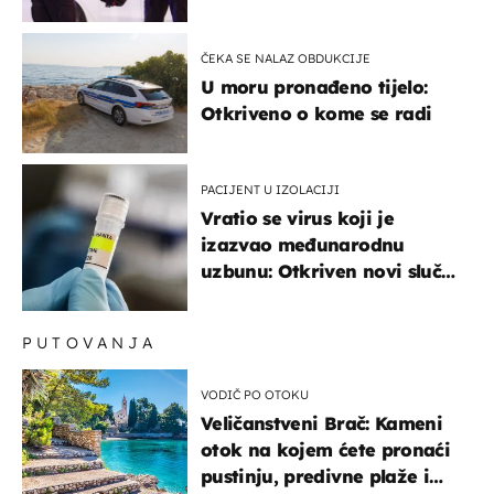
ČEKA SE NALAZ OBDUKCIJE
U moru pronađeno tijelo:
Otkriveno o kome se radi
PACIJENT U IZOLACIJI
Vratio se virus koji je
izazvao međunarodnu
uzbunu: Otkriven novi slučaj
u Europi
PUTOVANJA
VODIČ PO OTOKU
Veličanstveni Brač: Kameni
otok na kojem ćete pronaći
pustinju, predivne plaže i