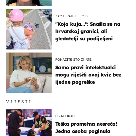
prijateljima
ZAMJERATE LI JOJ?
"Koja kuja…": Snašla se na
hrvatskoj granici, ali
gledatelji su podijeljeni
POKAŽITE ŠTO ZNATE!
Samo pravi intelektualci
mogu riješiti ovaj kviz bez
ijedne pogreške
VIJESTI
U ZAGORJU
Teška prometna nesreća!
Jedna osoba poginula