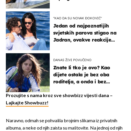
svađe!
"KAO DA SU NOVAK ĐOKOVIĆ"
Jedan od najpoznatijih
svjetskih parova stigao na
Jadran, ovakve reakcije
vjerojatno nisu očekivali
DANAS ŽIVI POVUČENO
Znate li tko je ovo? Kao
dijete ostala je bez oba
roditelja, a onda i bez
milijuna koje je trebala
naslijediti
Prozujite s nama kroz sve showbizz vijesti dana –
Lajkajte Showbuzz!
Naravno, odmah se pohvalila brojnim slikama iz privatnih
albuma, a neke od njih zaista su maštovite. Na jednoj od njih