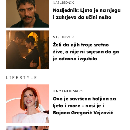
NASLJEDNIK
Nasljednik: Ljuta je na njega
i zahtjeva da učini nešto
NASLJEDNIK
Želi da njih troje sretno
žive, a nije ni svjesna da ga
je odavno izgubila
LIFESTYLE
U NOJ NIJE VRUĆE
Ovo je savršena haljina za
ljeto i more - nosi je i
Bojana Gregorić Vejzović