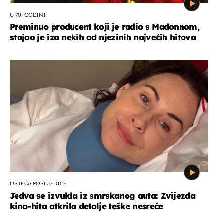
U 70. GODINI
Preminuo producent koji je radio s Madonnom,
stajao je iza nekih od njezinih najvećih hitova
OSJEĆA POSLJEDICE
Jedva se izvukla iz smrskanog auta: Zvijezda
kino-hita otkrila detalje teške nesreće