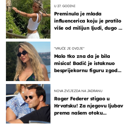
U 27. GODINI
Preminula je mlada
influencerica koju je pratilo
više od milijun ljudi, dugo se
borila s opakom bolešću
"VRUĆE JE OVDJE"
Malo tko zna da je bila
misica! Badić je istaknuo
besprijekornu figuru zgodne
voditeljice
NOVA ZVIJEZDA NA JADRANU
Roger Federer stigao u
Hrvatsku! Za njegovu ljubav
prema našem otoku
zaslužan je jedan poznati
Hrvat