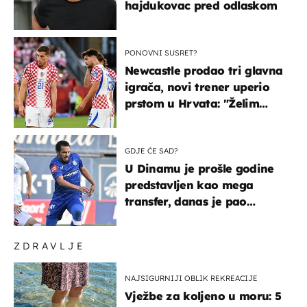
hajdukovac pred odlaskom
PONOVNI SUSRET?
Newcastle prodao tri glavna
igrača, novi trener uperio
prstom u Hrvata: "Želim
njega!"
GDJE ĆE SAD?
U Dinamu je prošle godine
predstavljen kao mega
transfer, danas je pao
najniže u karijeri
ZDRAVLJE
NAJSIGURNIJI OBLIK REKREACIJE
Vježbe za koljeno u moru: 5