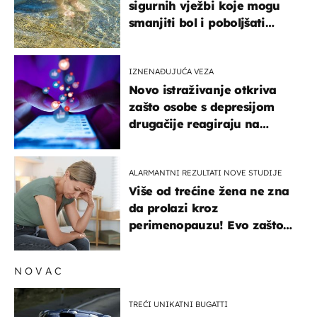
sigurnih vježbi koje mogu
smanjiti bol i poboljšati
pokretljivost
IZNENAĐUJUĆA VEZA
Novo istraživanje otkriva
zašto osobe s depresijom
drugačije reagiraju na
lajkove
ALARMANTNI REZULTATI NOVE STUDIJE
Više od trećine žena ne zna
da prolazi kroz
perimenopauzu! Evo zašto
su simptomi toliko
zbunjujući
NOVAC
TREĆI UNIKATNI BUGATTI