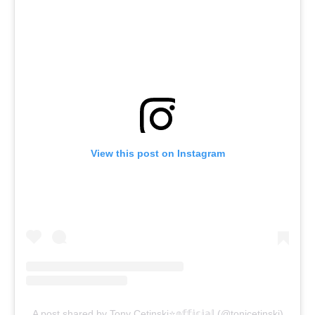
View this post on Instagram
A post shared by Tony Cetinski⭐️𝕠𝕗𝕗𝕚𝕔𝕚𝕒𝕝 (@tonicetinski)