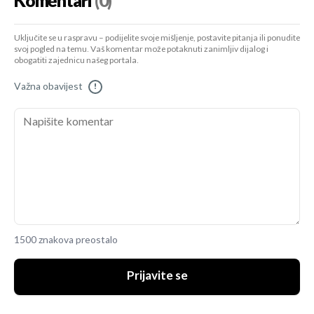
Komentari
(0)
Uključite se u raspravu – podijelite svoje mišljenje, postavite pitanja ili ponudite
svoj pogled na temu. Vaš komentar može potaknuti zanimljiv dijalog i
obogatiti zajednicu našeg portala.
Važna obavijest
!
1500 znakova preostalo
Prijavite se