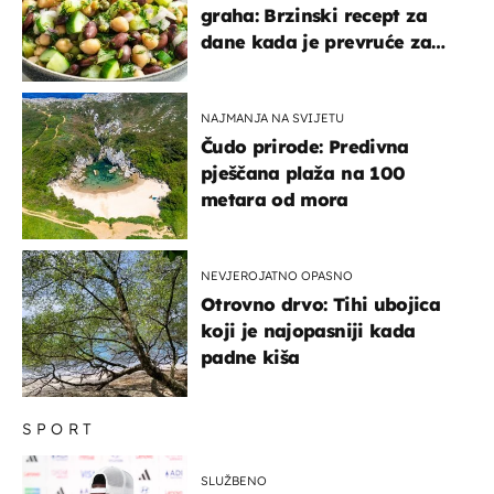
graha: Brzinski recept za
dane kada je prevruće za
kuhanje
NAJMANJA NA SVIJETU
Čudo prirode: Predivna
pješčana plaža na 100
metara od mora
NEVJEROJATNO OPASNO
Otrovno drvo: Tihi ubojica
koji je najopasniji kada
padne kiša
SPORT
SLUŽBENO