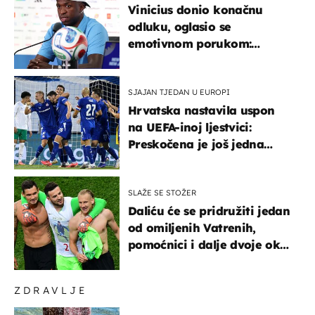
Vinicius donio konačnu
odluku, oglasio se
emotivnom porukom:
"Hvala vam svima"
SJAJAN TJEDAN U EUROPI
Hrvatska nastavila uspon
na UEFA-inoj ljestvici:
Preskočena je još jedna
država
SLAŽE SE STOŽER
Daliću će se pridružiti jedan
od omiljenih Vatrenih,
pomoćnici i dalje dvoje oko
ponude
ZDRAVLJE