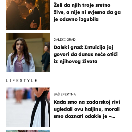
Želi da njih troje sretno
žive, a nije ni svjesna da ga
je odavno izgubila
DALEKI GRAD
Daleki grad: Intuicija joj
govori da danas neće otići
iz njihovog života
LIFESTYLE
BAŠ EFEKTNA
Kada smo na zadarskoj rivi
ugledali ovu haljinu, morali
smo doznati odakle je –
košta samo 18 eura