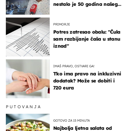
nestalo je 50 godina našeg
života, supruga i ja ne
možemo oka sklopiti"
PRIMORJE
Potres zatresao obalu: "Čula
sam razbijanje čaša u stanu
iznad"
IMAŠ PRAVO, OSTVARI GA!
Tko ima pravo na inkluzivni
dodatak? Može se dobiti i
720 eura
PUTOVANJA
GOTOVO ZA 15 MINUTA
Najbolja ljetna salata od