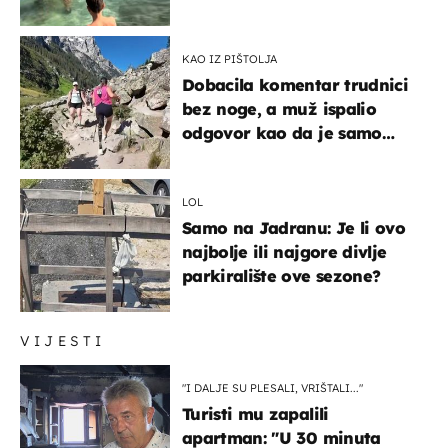
KAO IZ PIŠTOLJA
Dobacila komentar trudnici
bez noge, a muž ispalio
odgovor kao da je samo
čekao…
LOL
Samo na Jadranu: Je li ovo
najbolje ili najgore divlje
parkiralište ove sezone?
VIJESTI
"I DALJE SU PLESALI, VRIŠTALI..."
Turisti mu zapalili
apartman: "U 30 minuta