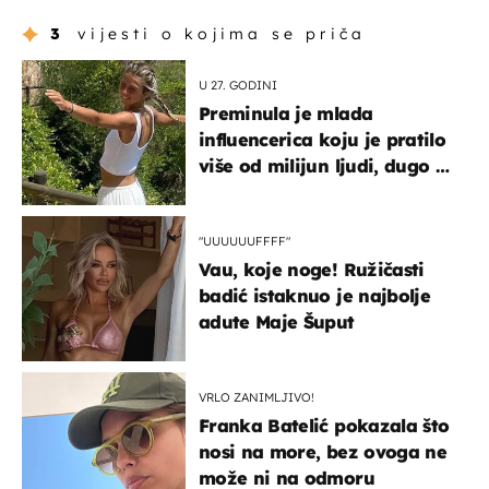
3
vijesti o kojima se priča
U 27. GODINI
Preminula je mlada
influencerica koju je pratilo
više od milijun ljudi, dugo se
borila s opakom bolešću
"UUUUUUFFFF"
Vau, koje noge! Ružičasti
badić istaknuo je najbolje
adute Maje Šuput
VRLO ZANIMLJIVO!
Franka Batelić pokazala što
nosi na more, bez ovoga ne
može ni na odmoru