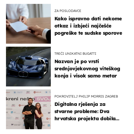
ZA POSLODAVCE
Kako ispravno dati nekome
otkaz i izbjeći najčešće
pogreške te sudske sporove
TREĆI UNIKATNI BUGATTI
Nazvan je po vrsti
srednjovjekovnog viteškog
konja i visok samo metar
POKROVITELJ PHILIP MORRIS ZAGREB
Digitalna rješenja za
stvarne probleme: Dva
hrvatska projekta dobila
potporu za razvoj