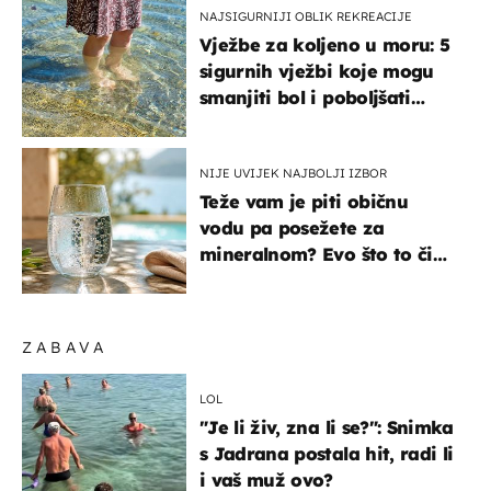
NAJSIGURNIJI OBLIK REKREACIJE
Vježbe za koljeno u moru: 5
sigurnih vježbi koje mogu
smanjiti bol i poboljšati
pokretljivost
NIJE UVIJEK NAJBOLJI IZBOR
Teže vam je piti običnu
vodu pa posežete za
mineralnom? Evo što to čini
organizmu
ZABAVA
LOL
"Je li živ, zna li se?": Snimka
s Jadrana postala hit, radi li
i vaš muž ovo?