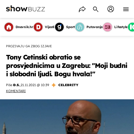
Dnevnik.hr
Vijesti
Sport
Putovanja
Lifestyle
PROZIVAJU GA ZBOG IZJAVE
Tony Cetinski obratio se
prosvjednicima u Zagrebu: ''Moji budni
i slobodni ljudi. Bogu hvala!''
Piše
Đ.S.
,
21.11.2021 @ 10:39
CELEBRITY
KOMENTARI
OMOGUĆI OBAVIJESTI