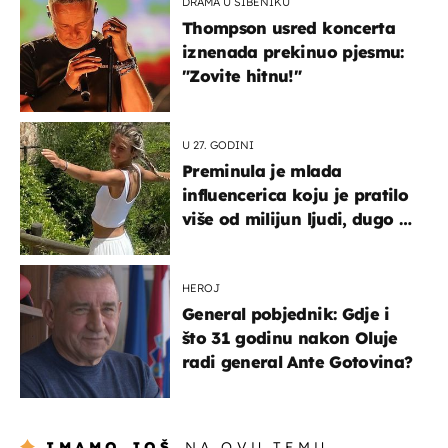
DRAMA U ŠIBENIKU
Thompson usred koncerta
iznenada prekinuo pjesmu:
"Zovite hitnu!"
U 27. GODINI
Preminula je mlada
influencerica koju je pratilo
više od milijun ljudi, dugo se
borila s opakom bolešću
HEROJ
General pobjednik: Gdje i
što 31 godinu nakon Oluje
radi general Ante Gotovina?
IMAMO JOŠ
NA OVU TEMU