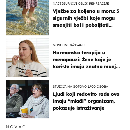
NAJSIGURNIJI OBLIK REKREACIJE
Vježbe za koljeno u moru: 5
sigurnih vježbi koje mogu
smanjiti bol i poboljšati
pokretljivost
NOVO ISTRAŽIVANJE
Hormonska terapija u
menopauzi: Žene koje je
koriste imaju znatno manji
rizik od ovoga
STUDIJA NA GOTOVO 1.900 OSOBA
Ljudi koji redovito rade ovo
imaju “mlađi” organizam,
pokazuje istraživanje
NOVAC