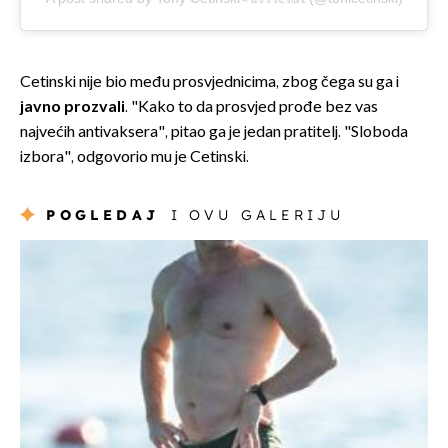
Cetinski nije bio među prosvjednicima, zbog čega su ga i
javno prozvali
. "Kako to da prosvjed prođe bez vas
najvećih antivaksera", pitao ga je jedan pratitelj. "Sloboda
izbora", odgovorio mu je Cetinski.
POGLEDAJ
I OVU GALERIJU