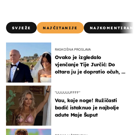
SVJEŽE
NAJČITANIJE
NAJKOMENTIRAN
RASKOŠNA PROSLAVA
Ovako je izgledalo
vjenčanje Tije Jurčić: Do
oltara ju je dopratio očuh, a
slavilo se uz Olivera i Rozgu
"UUUUUUFFFF"
Vau, koje noge! Ružičasti
badić istaknuo je najbolje
adute Maje Šuput