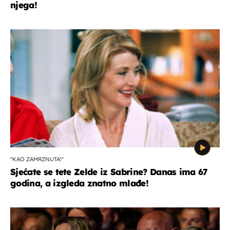
njega!
"KAO ZAMRZNUTA!"
Sjećate se tete Zelde iz Sabrine? Danas ima 67
godina, a izgleda znatno mlađe!