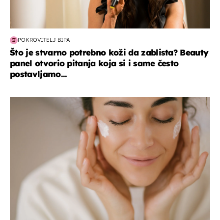
POKROVITELJ BIPA
Što je stvarno potrebno koži da zablista? Beauty
panel otvorio pitanja koja si i same često
postavljamo...
moda & ljepota