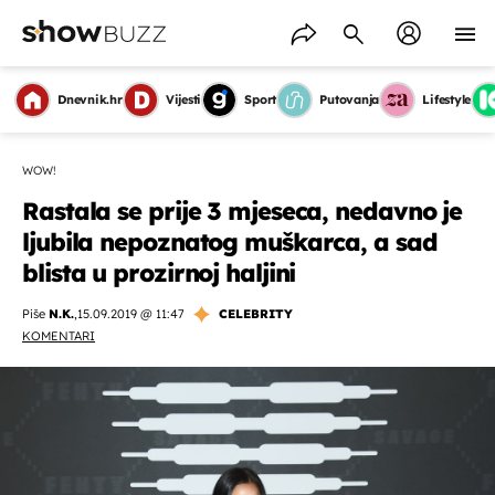
Dnevnik.hr
Vijesti
Sport
Putovanja
Lifestyle
WOW!
Rastala se prije 3 mjeseca, nedavno je
ljubila nepoznatog muškarca, a sad
blista u prozirnoj haljini
Piše
N.K.
,
15.09.2019 @ 11:47
CELEBRITY
KOMENTARI
OMOGUĆI OBAVIJESTI