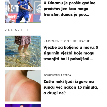
U Dinamu je prošle godine
predstavljen kao mega
transfer, danas je pao
najniže u karijeri
ZDRAVLJE
NAJSIGURNIJI OBLIK REKREACIJE
Vježbe za koljeno u moru: 5
sigurnih vježbi koje mogu
smanjiti bol i poboljšati
pokretljivost
POKROVITELJ STADA
Zašto neki ljudi izgore na
suncu već nakon 15 minuta,
a drugi ne?