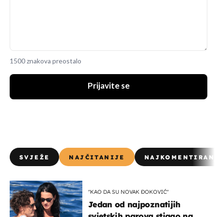
1500 znakova preostalo
Prijavite se
SVJEŽE
NAJČITANIJE
NAJKOMENTIRAN
"KAO DA SU NOVAK ĐOKOVIĆ"
Jedan od najpoznatijih
svjetskih parova stigao na