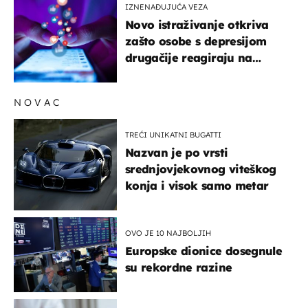
IZNENAĐUJUĆA VEZA
Novo istraživanje otkriva
zašto osobe s depresijom
drugačije reagiraju na
lajkove
NOVAC
TREĆI UNIKATNI BUGATTI
Nazvan je po vrsti
srednjovjekovnog viteškog
konja i visok samo metar
OVO JE 10 NAJBOLJIH
Europske dionice dosegnule
su rekordne razine