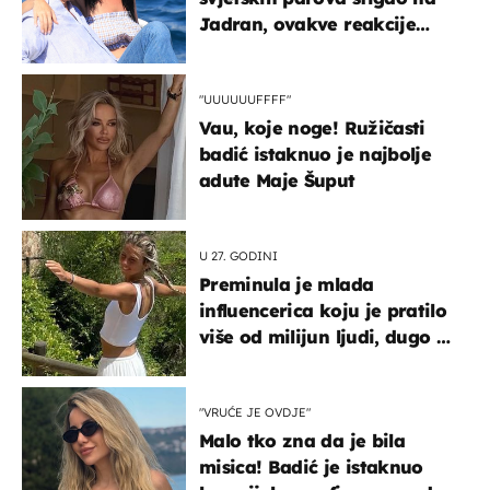
Jadran, ovakve reakcije
vjerojatno nisu očekivali
"UUUUUUFFFF"
Vau, koje noge! Ružičasti
badić istaknuo je najbolje
adute Maje Šuput
U 27. GODINI
Preminula je mlada
influencerica koju je pratilo
više od milijun ljudi, dugo se
borila s opakom bolešću
"VRUĆE JE OVDJE"
Malo tko zna da je bila
misica! Badić je istaknuo