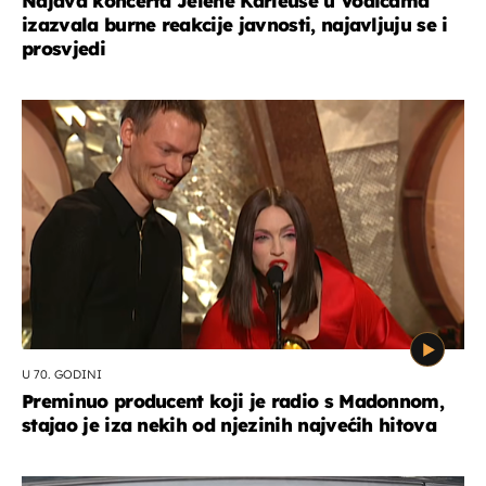
Najava koncerta Jelene Karleuše u Vodicama
izazvala burne reakcije javnosti, najavljuju se i
prosvjedi
U 70. GODINI
Preminuo producent koji je radio s Madonnom,
stajao je iza nekih od njezinih najvećih hitova