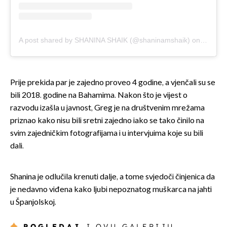
A post shared by SHANINA SHAIK (@shaninamshaik)
on
Sep 9,
Prije prekida par je zajedno proveo 4 godine, a vjenčali su se
bili 2018. godine na Bahamima. Nakon što je vijest o
razvodu izašla u javnost, Greg je na društvenim mrežama
priznao kako nisu bili sretni zajedno iako se tako činilo na
svim zajedničkim fotografijama i u intervjuima koje su bili
dali.
Shanina je odlučila krenuti dalje, a tome svjedoči činjenica da
je nedavno viđena kako ljubi nepoznatog muškarca na jahti
u Španjolskoj.
POGLEDAJ
I OVU GALERIJU