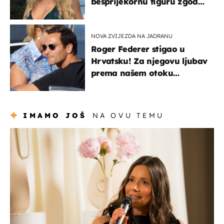
besprijekornu figuru zgodne
voditeljice
NOVA ZVIJEZDA NA JADRANU
Roger Federer stigao u
Hrvatsku! Za njegovu ljubav
prema našem otoku
zaslužan je jedan poznati
Hrvat
IMAMO JOŠ
NA OVU TEMU
moda & ljepota