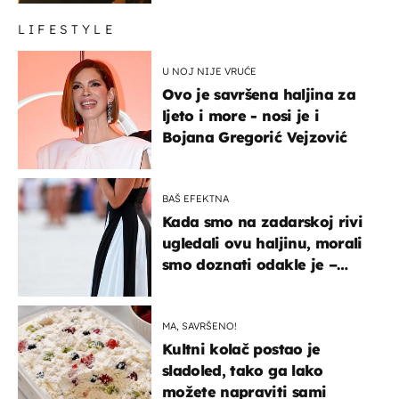
LIFESTYLE
U NOJ NIJE VRUĆE
Ovo je savršena haljina za
ljeto i more - nosi je i
Bojana Gregorić Vejzović
BAŠ EFEKTNA
Kada smo na zadarskoj rivi
ugledali ovu haljinu, morali
smo doznati odakle je –
košta samo 18 eura
MA, SAVRŠENO!
Kultni kolač postao je
sladoled, tako ga lako
možete napraviti sami