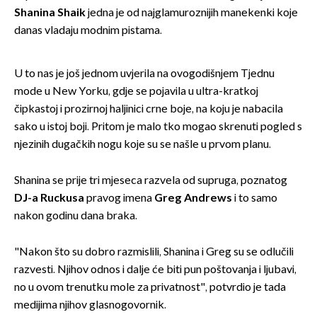
Shanina Shaik
jedna je od najglamuroznijih manekenki koje
danas vladaju modnim pistama.
U to nas je još jednom uvjerila na ovogodišnjem Tjednu
mode u New Yorku, gdje se pojavila u ultra-kratkoj
čipkastoj i prozirnoj haljinici crne boje, na koju je nabacila
sako u istoj boji. Pritom je malo tko mogao skrenuti pogled s
njezinih dugačkih nogu koje su se našle u prvom planu.
Shanina se prije tri mjeseca razvela od supruga, poznatog
DJ-a Ruckusa
pravog imena
Greg Andrews
i to samo
nakon godinu dana braka.
"Nakon što su dobro razmislili, Shanina i Greg su se odlučili
razvesti. Njihov odnos i dalje će biti pun poštovanja i ljubavi,
no u ovom trenutku mole za privatnost", potvrdio je tada
medijima njihov glasnogovornik.