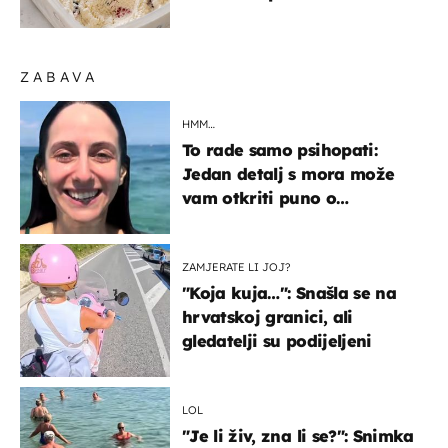
ZABAVA
HMM…
To rade samo psihopati:
Jedan detalj s mora može
vam otkriti puno o
prijateljima
ZAMJERATE LI JOJ?
"Koja kuja…": Snašla se na
hrvatskoj granici, ali
gledatelji su podijeljeni
LOL
"Je li živ, zna li se?": Snimka