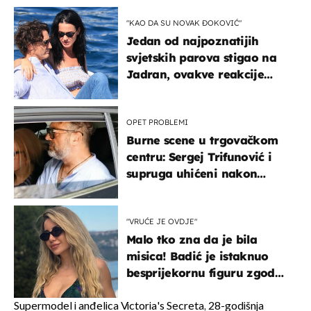
"KAO DA SU NOVAK ĐOKOVIĆ"
Jedan od najpoznatijih
svjetskih parova stigao na
Jadran, ovakve reakcije
vjerojatno nisu očekivali
OPET PROBLEMI
Burne scene u trgovačkom
centru: Sergej Trifunović i
supruga uhićeni nakon
svađe!
"VRUĆE JE OVDJE"
Malo tko zna da je bila
misica! Badić je istaknuo
besprijekornu figuru zgodne
voditeljice
Supermodel i anđelica Victoria's Secreta, 28-godišnja