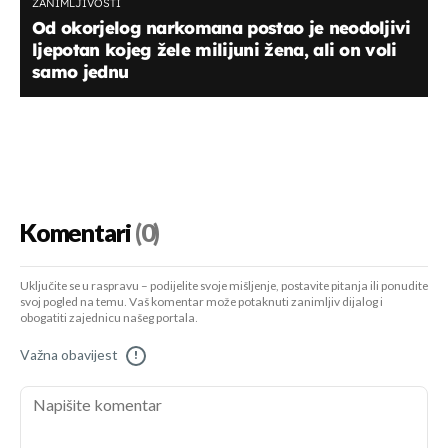
ZANIMLJIVOSTI
Od okorjelog narkomana postao je neodoljivi
ljepotan kojeg žele milijuni žena, ali on voli
samo jednu
Komentari
(0)
Uključite se u raspravu – podijelite svoje mišljenje, postavite pitanja ili ponudite
svoj pogled na temu. Vaš komentar može potaknuti zanimljiv dijalog i
obogatiti zajednicu našeg portala.
Važna obavijest
!