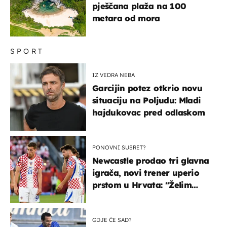
pješčana plaža na 100
metara od mora
SPORT
IZ VEDRA NEBA
Garcijin potez otkrio novu
situaciju na Poljudu: Mladi
hajdukovac pred odlaskom
PONOVNI SUSRET?
Newcastle prodao tri glavna
igrača, novi trener uperio
prstom u Hrvata: "Želim
njega!"
GDJE ĆE SAD?