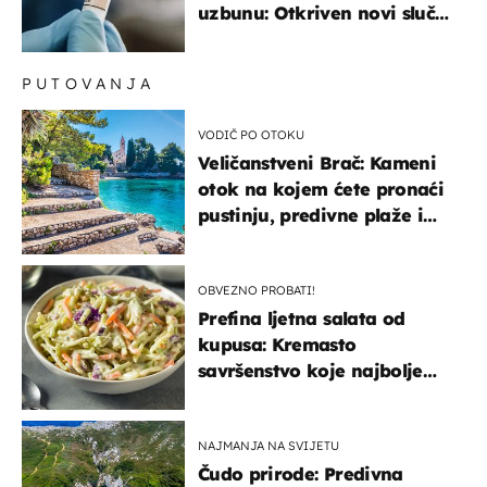
uzbunu: Otkriven novi slučaj
u Europi
PUTOVANJA
VODIČ PO OTOKU
Veličanstveni Brač: Kameni
otok na kojem ćete pronaći
pustinju, predivne plaže i
uzbudljivu hranu
OBVEZNO PROBATI!
Prefina ljetna salata od
kupusa: Kremasto
savršenstvo koje najbolje
paše uz pečeno meso
NAJMANJA NA SVIJETU
Čudo prirode: Predivna