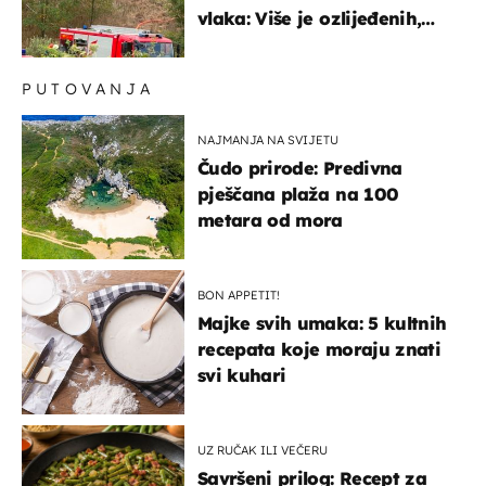
vlaka: Više je ozlijeđenih,
hitne službe na terenu
PUTOVANJA
NAJMANJA NA SVIJETU
Čudo prirode: Predivna
pješčana plaža na 100
metara od mora
BON APPETIT!
Majke svih umaka: 5 kultnih
recepata koje moraju znati
svi kuhari
UZ RUČAK ILI VEČERU
Savršeni prilog: Recept za