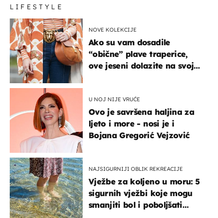
LIFESTYLE
NOVE KOLEKCIJE
Ako su vam dosadile
“obične” plave traperice,
ove jeseni dolazite na svoje
- izdvajamo 15 hit modela
U NOJ NIJE VRUĆE
Ovo je savršena haljina za
ljeto i more - nosi je i
Bojana Gregorić Vejzović
NAJSIGURNIJI OBLIK REKREACIJE
Vježbe za koljeno u moru: 5
sigurnih vježbi koje mogu
smanjiti bol i poboljšati
pokretljivost