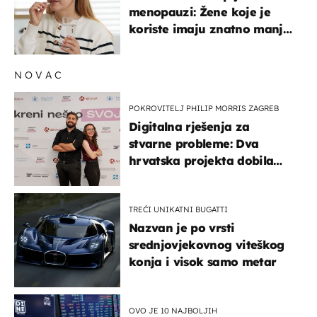
menopauzi: Žene koje je
koriste imaju znatno manji
rizik od ovoga
NOVAC
POKROVITELJ PHILIP MORRIS ZAGREB
Digitalna rješenja za
stvarne probleme: Dva
hrvatska projekta dobila
potporu za razvoj
TREĆI UNIKATNI BUGATTI
Nazvan je po vrsti
srednjovjekovnog viteškog
konja i visok samo metar
OVO JE 10 NAJBOLJIH