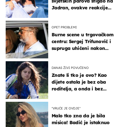
svjetskih parova stigao na
Jadran, ovakve reakcije
vjerojatno nisu očekivali
OPET PROBLEMI
Burne scene u trgovačkom
centru: Sergej Trifunović i
supruga uhićeni nakon
svađe!
DANAS ŽIVI POVUČENO
Znate li tko je ovo? Kao
dijete ostala je bez oba
roditelja, a onda i bez
milijuna koje je trebala
naslijediti
"VRUĆE JE OVDJE"
Malo tko zna da je bila
misica! Badić je istaknuo