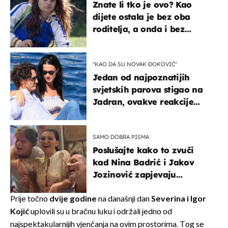
Znate li tko je ovo? Kao
dijete ostala je bez oba
roditelja, a onda i bez
milijuna koje je trebala
naslijediti
"KAO DA SU NOVAK ĐOKOVIĆ"
Jedan od najpoznatijih
svjetskih parova stigao na
Jadran, ovakve reakcije
vjerojatno nisu očekivali
SAMO DOBRA PISMA
Poslušajte kako to zvuči
kad Nina Badrić i Jakov
Jozinović zapjevaju
Oliverov hit!
Prije točno
dvije godine
na današnji dan
Severina i Igor
Kojić
uplovili su u bračnu luku i održali jedno od
najspektakularnijih vjenčanja na ovim prostorima. Tog se