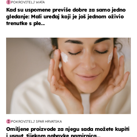
POKROVITELJ WATA
Kad su uspomene previše dobre za samo jedno
gledanje: Mali uređaj koji je još jednom oživio
trenutke s ple...
moda & ljepota
POKROVITELJ SPAR HRVATSKA
Omiljene proizvode za njegu sada možete kupiti
i usput, tijekom nabavke namirnica...