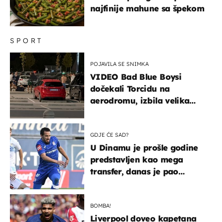
najfinije mahune sa špekom
SPORT
POJAVILA SE SNIMKA
VIDEO Bad Blue Boysi
dočekali Torcidu na
aerodromu, izbila velika
masovna tučnjava
GDJE ĆE SAD?
U Dinamu je prošle godine
predstavljen kao mega
transfer, danas je pao
najniže u karijeri
BOMBA!
Liverpool doveo kapetana