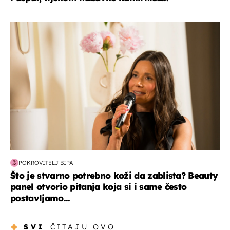
moda & ljepota
POKROVITELJ BIPA
Što je stvarno potrebno koži da zablista? Beauty
panel otvorio pitanja koja si i same često
postavljamo...
SVI
ČITAJU OVO