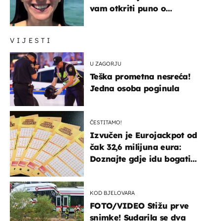
vam otkriti puno o
prijateljima
VIJESTI
U ZAGORJU
Teška prometna nesreća!
Jedna osoba poginula
ČESTITAMO!
Izvučen je Eurojackpot od
čak 32,6 milijuna eura:
Doznajte gdje idu bogati
dobitci u Hrvatskoj
KOD BJELOVARA
FOTO/VIDEO Stižu prve
snimke! Sudarila se dva