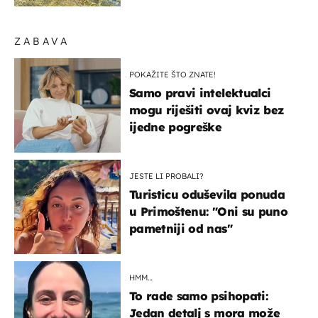
ZABAVA
POKAŽITE ŠTO ZNATE!
Samo pravi intelektualci
mogu riješiti ovaj kviz bez
ijedne pogreške
JESTE LI PROBALI?
Turisticu oduševila ponuda
u Primoštenu: "Oni su puno
pametniji od nas"
HMM…
To rade samo psihopati:
Jedan detalj s mora može