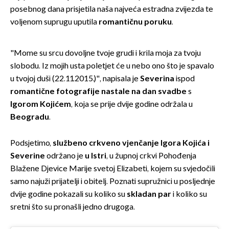
posebnog dana prisjetila naša najveća estradna zvijezda te
voljenom suprugu uputila
romantičnu poruku
.
"Mome su srcu dovoljne tvoje grudi i krila moja za tvoju
slobodu. Iz mojih usta poletjet će u nebo ono što je spavalo
u tvojoj duši (22.11.2015.)", napisala je
Severina
ispod
romantične fotografije nastale na dan svadbe
s
Igorom Kojićem
, koja se prije dvije godine održala u
Beogradu
.
Podsjetimo,
službeno crkveno vjenčanje Igora Kojića i
Severine
održano je
u Istri
, u župnoj crkvi Pohođenja
Blažene Djevice Marije svetoj Elizabeti, kojem su svjedočili
samo najuži prijatelji i obitelj. Poznati supružnici u posljednje
dvije godine pokazali su koliko su
skladan par
i koliko su
sretni što su pronašli jedno drugoga.