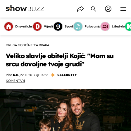
Dnevnik.hr
Vijesti
Sport
Putovanja
Lifestyle
DRUGA GODIŠNJICA BRAKA
Veliko slavlje obitelji Kojić: "Mom su
srcu dovoljne tvoje grudi"
Piše
K.B.
,
22.11.2017 @ 14:55
CELEBRITY
KOMENTARI
OMOGUĆI OBAVIJESTI