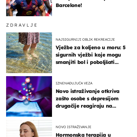
Barcelone!
ZDRAVLJE
NAJSIGURNIJI OBLIK REKREACIJE
Vježbe za koljeno u moru: 5
sigurnih vježbi koje mogu
smanjiti bol i poboljšati
pokretljivost
IZNENAĐUJUĆA VEZA
Novo istraživanje otkriva
zašto osobe s depresijom
drugačije reagiraju na
lajkove
NOVO ISTRAŽIVANJE
Hormonska terapija u