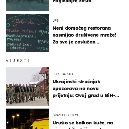
Pogledajte zašto
UPS!
Meni domaćeg restorana
nasmijao društvene mreže!
Za sve je zaslužan
urnebesan naziv jela
VIJESTI
BURE BARUTA
Ukrajinski stručnjak
upozorava na novu
prijetnju: Ovaj grad u BiH-u
bi mogao biti žarište
DRAMA U RIJECI
Urušio se balkon kuće, na