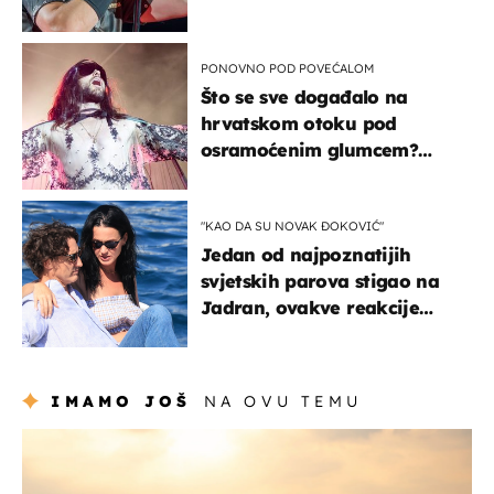
PONOVNO POD POVEĆALOM
Što se sve događalo na
hrvatskom otoku pod
osramoćenim glumcem?
Bizarni prizori i danas
izazivaju nevjericu
"KAO DA SU NOVAK ĐOKOVIĆ"
Jedan od najpoznatijih
svjetskih parova stigao na
Jadran, ovakve reakcije
vjerojatno nisu očekivali
IMAMO JOŠ
NA OVU TEMU
zanimljivosti