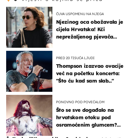
ČUVA USPOMENU NA NJEGA
Njezinog oca obožavala je
cijela Hrvatska! Kći
neprežaljenog pjevača
projurila špicom na dva
kotača
PRED 20 TISUĆA LJUDI
Thompson izazvao ovacije
već na početku koncerta:
"Što ću kad sam slab..."
PONOVNO POD POVEĆALOM
Što se sve događalo na
hrvatskom otoku pod
osramoćenim glumcem?
Bizarni prizori i danas