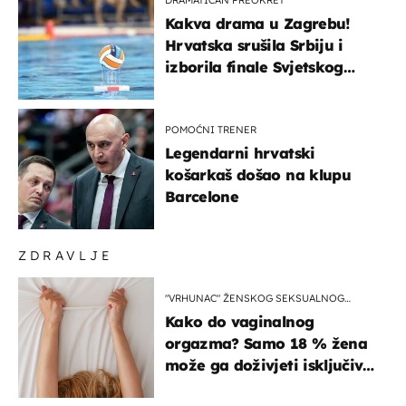
Kakva drama u Zagrebu!
Hrvatska srušila Srbiju i
izborila finale Svjetskog
prvenstva
POMOĆNI TRENER
Legendarni hrvatski
košarkaš došao na klupu
Barcelone
ZDRAVLJE
"VRHUNAC" ŽENSKOG SEKSUALNOG
ISKUSTVA
Kako do vaginalnog
orgazma? Samo 18 % žena
može ga doživjeti isključivo
na ovaj način