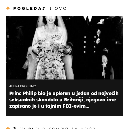
POGLEDAJ
I OVO
AFERA PROFUMO
Princ Philip bio je upleten u jedan od najvećih
seksualnih skandala u Britaniji, njegovo ime
zapisano je i u tajnim FBI-evim
dokumentima
3
vijesti o kojima se priča