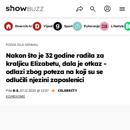
Dnevnik.hr
Vijesti
Sport
Putovanja
Lifestyle
PODNIJELA OSTAVKU
Nakon što je 32 godine radila za
kraljicu Elizabetu, dala je otkaz -
odlazi zbog poteza na koji su se
odlučili njezini zaposlenici
Piše
Đ.S.
,
07.12.2020 @ 12:07
CELEBRITY
KOMENTARI
OMOGUĆI OBAVIJESTI