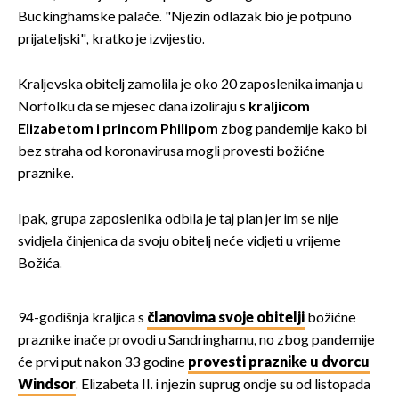
Buckinghamske palače. "Njezin odlazak bio je potpuno
prijateljski", kratko je izvijestio.
Kraljevska obitelj zamolila je oko 20 zaposlenika imanja u
Norfolku da se mjesec dana izoliraju s
kraljicom
Elizabetom i princom Philipom
zbog pandemije kako bi
bez straha od koronavirusa mogli provesti božićne
praznike.
Ipak, grupa zaposlenika odbila je taj plan jer im se nije
svidjela činjenica da svoju obitelj neće vidjeti u vrijeme
Božića.
94-godišnja kraljica s
članovima svoje obitelji
božićne
praznike inače provodi u Sandringhamu, no zbog pandemije
će prvi put nakon 33 godine
provesti praznike u dvorcu
Windsor
. Elizabeta II. i njezin suprug ondje su od listopada