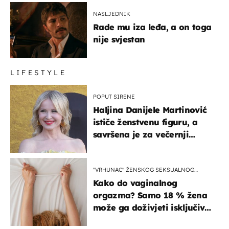
NASLJEDNIK
Rade mu iza leđa, a on toga
nije svjestan
LIFESTYLE
POPUT SIRENE
Haljina Danijele Martinović
ističe ženstvenu figuru, a
savršena je za večernji
izlazak na moru
"VRHUNAC" ŽENSKOG SEKSUALNOG
ISKUSTVA
Kako do vaginalnog
orgazma? Samo 18 % žena
može ga doživjeti isključivo
na ovaj način