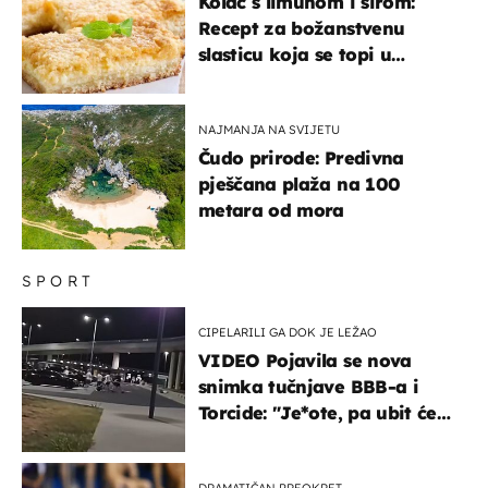
Kolač s limunom i sirom:
Recept za božanstvenu
slasticu koja se topi u
ustima
NAJMANJA NA SVIJETU
Čudo prirode: Predivna
pješčana plaža na 100
metara od mora
SPORT
CIPELARILI GA DOK JE LEŽAO
VIDEO Pojavila se nova
snimka tučnjave BBB-a i
Torcide: "Je*ote, pa ubit će
ga!"
DRAMATIČAN PREOKRET