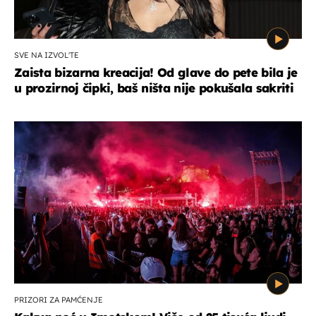
SVE NA IZVOL'TE
Zaista bizarna kreacija! Od glave do pete bila je
u prozirnoj čipki, baš ništa nije pokušala sakriti
PRIZORI ZA PAMĆENJE