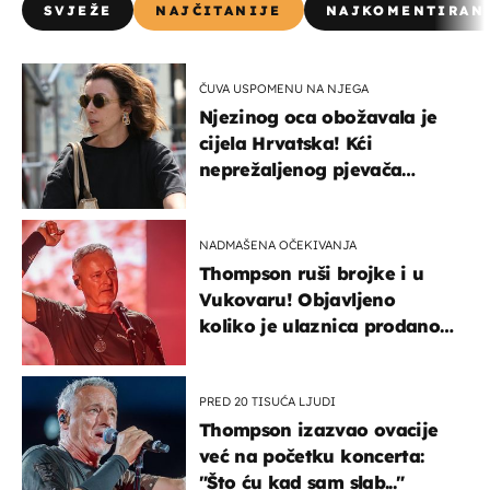
SVJEŽE
NAJČITANIJE
NAJKOMENTIRAN
ČUVA USPOMENU NA NJEGA
Njezinog oca obožavala je
cijela Hrvatska! Kći
neprežaljenog pjevača
projurila špicom na dva
kotača
NADMAŠENA OČEKIVANJA
Thompson ruši brojke i u
Vukovaru! Objavljeno
koliko je ulaznica prodano
u kratkom vremenu
PRED 20 TISUĆA LJUDI
Thompson izazvao ovacije
već na početku koncerta:
"Što ću kad sam slab..."