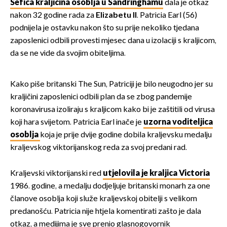
izazivaju nevjericu
Šefica kraljičina osoblja u Sandringhamu
dala je otkaz
nakon 32 godine rada za
Elizabetu II
. Patricia Earl (56)
podnijela je ostavku nakon što su prije nekoliko tjedana
zaposlenici odbili provesti mjesec dana u izolaciji s kraljicom,
da se ne vide da svojim obiteljima.
Kako piše britanski The Sun, Patriciji je bilo neugodno jer su
kraljičini zaposlenici odbili plan da se zbog pandemije
koronavirusa izoliraju s kraljicom kako bi je zaštitili od virusa
koji hara svijetom. Patricia Earl inače je
uzorna voditeljica
osoblja
koja je prije dvije godine dobila kraljevsku medalju
kraljevskog viktorijanskog reda za svoj predani rad.
Kraljevski viktorijanski red
utjelovila je kraljica Victoria
1986. godine, a medalju dodjeljuje britanski monarh za one
članove osoblja koji služe kraljevskoj obitelji s velikom
predanošću. Patricia nije htjela komentirati zašto je dala
otkaz, a medijima je sve prenio glasnogovornik