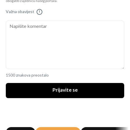
obogatiti zajednicu našeg portala.
Važna obavijest
!
1500 znakova preostalo
Prijavite se