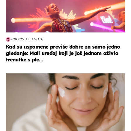
POKROVITELJ WATA
Kad su uspomene previše dobre za samo jedno
gledanje: Mali uređaj koji je još jednom oživio
trenutke s ple...
moda & ljepota