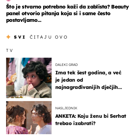
Što je stvarno potrebno koži da zablista? Beauty
panel otvorio pitanja koja si i same često
postavljamo...
SVI
ČITAJU OVO
TV
DALEKI GRAD
Ima tek šest godina, a već
je jedan od
najnagrađivanijih dječjih
glumaca
NASLJEDNIK
ANKETA: Koju ženu bi Serhat
trebao izabrati?