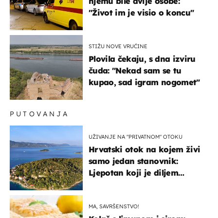
njemu bile dvije osobe:
"Život im je visio o koncu"
STIŽU NOVE VRUĆINE
Plovila čekaju, s dna izviru
čuda: "Nekad sam se tu
kupao, sad igram nogomet"
PUTOVANJA
UŽIVANJE NA "PRIVATNOM" OTOKU
Hrvatski otok na kojem živi
samo jedan stanovnik:
Ljepotan koji je diljem
svijeta poznat po svojem
"bijelom zlatu"
MA, SAVRŠENSTVO!