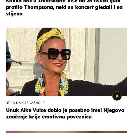
Kakva noć u Imotskom! Više od 25 tisuća ljudi
pratilo Thompsona, neki su koncert gledali i sa
stijena
"BILO NAM JE VAŽNO..."
Unuk Alke Vuice dobio je posebno ime! Njegovo
značenje krije emotivnu poveznicu