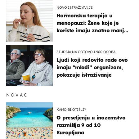
NOVO ISTRAŽIVANJE
Hormonska terapija u
menopauzi: Žene koje je
koriste imaju znatno manji
rizik od ovoga
STUDIJA NA GOTOVO 1.900 OSOBA
Ljudi koji redovito rade ovo
imaju “mlađi” organizam,
pokazuje istraživanje
NOVAC
KAMO BI OTIŠLI?
O preseljenju u inozemstvo
razmišlja 9 od 10
Europljana