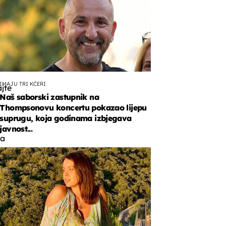
IMAJU TRI KĆERI
jte
Naš saborski zastupnik na
Thompsonovu koncertu pokazao lijepu
suprugu, koja godinama izbjegava
javnost...
la
ačkom