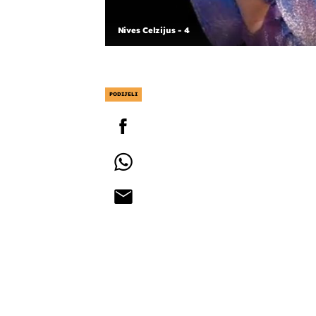
Nives Celzijus - 4
PODIJELI