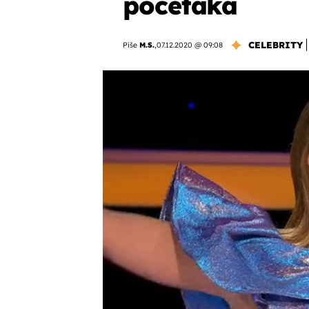
početaka
CELEBRITY
Piše
M.S.
,
07.12.2020 @ 09:08