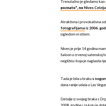
Trenutačno je gledamo kao
poznato", no
Nives Celzij
Atraktivna i provokativna od 
fotografijama
iz 2006. god
izgledom ni stilom.
Nives je prije 14 godina ma
Saloon u crvenoj satenskoj h
negližeu i koja je naglasila nj
Tada je bila u braku
s nogo
dana ranije udala u Las Vega
Detalje iz svojeg braka s Drpi
2008. godine i za koju je dob