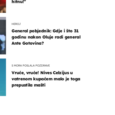
hitnu!"
HEROJ
General pobjednik: Gdje i što 31
godinu nakon Oluje radi general
Ante Gotovina?
S MORA POSLALA POZDRAVE
Vruće, vruće! Nives Celzijus u
vatrenom kupaćem malo je toga
prepustila mašti