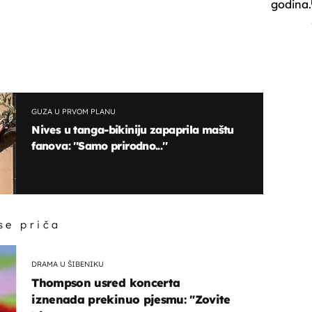
godina.
GUZA U PRVOM PLANU
Nives u tanga-bikiniju zapaprila maštu
fanova: ''Samo prirodno...''
 se priča
DRAMA U ŠIBENIKU
Thompson usred koncerta
iznenada prekinuo pjesmu: "Zovite