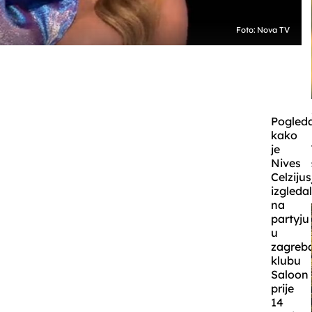
Foto: Nova TV
Pogleda
kako
je
Nives
Celzijus
izgleda
na
partyju
u
zagreb
klubu
Saloon
prije
14