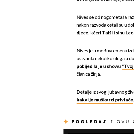
Nives se od nogometaša razv
nakon razvoda ostali su u do
djece, kćeri Taiši i sinu Le
Nives je u međuvremenu izdal
ostvarila nekoliko uloga u d
pobijedila je u showu
"Tvoj
članica žirija.
Detalje iz svog ljubavnog živo
kakvi je muškarci privlače
.
POGLEDAJ
I OVU