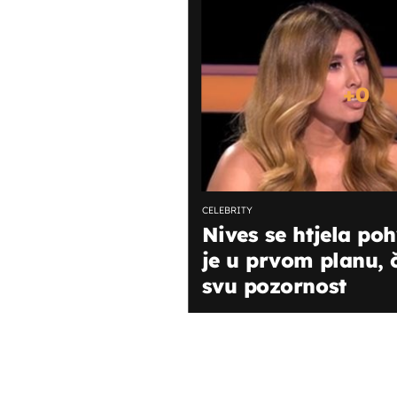
+
0
CELEBRITY
Nives se htjela poh
je u prvom planu, č
svu pozornost