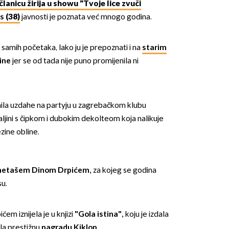
članicu žirija u showu "Tvoje lice zvuči
us
(38)
javnosti je poznata već mnogo godina.
samih početaka, lako ju je prepoznati i na
starim
ine
jer se od tada nije puno promijenila ni
OMOGUĆI OBAVIJESTI
mila uzdahe na partyju u zagrebačkom klubu
aljini s čipkom i dubokim dekolteom koja nalikuje
ezine obline.
metašem Dinom Drpićem,
za kojeg se godina
su.
ćem iznijela je u knjizi
"Gola istina",
koju je izdala
ila prestižnu
nagradu Kiklop
.