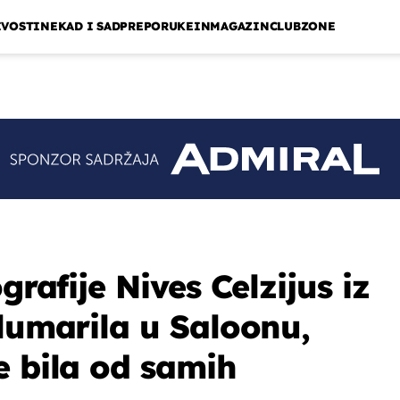
IVOSTI
NEKAD I SAD
PREPORUKE
INMAGAZIN
CLUBZONE
grafije Nives Celzijus iz
ulumarila u Saloonu,
e bila od samih