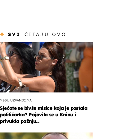
SVI
ČITAJU OVO
MEĐU UZVANICIMA
Sjećate se bivše misice koja je postala
političarka? Pojavila se u Kninu i
privukla pažnju...