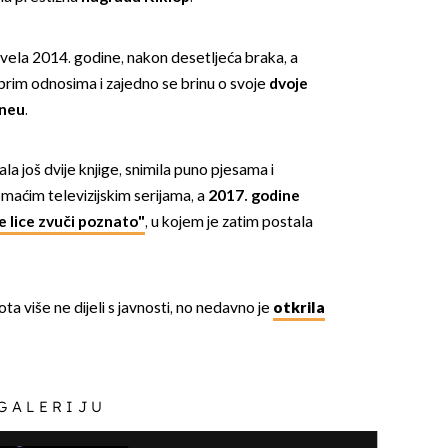
ela 2014. godine, nakon desetljeća braka, a
brim odnosima i zajedno se brinu o svoje
dvoje
oneu
.
a još dvije knjige, snimila puno pjesama i
omaćim televizijskim serijama, a
2017. godine
e lice zvuči poznato"
, u kojem je zatim postala
ta više ne dijeli s javnosti, no nedavno je
otkrila
 GALERIJU