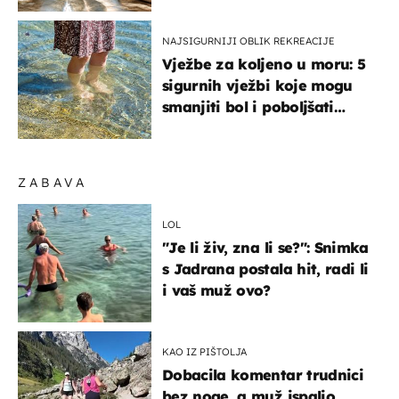
organizmu
NAJSIGURNIJI OBLIK REKREACIJE
Vježbe za koljeno u moru: 5
sigurnih vježbi koje mogu
smanjiti bol i poboljšati
pokretljivost
ZABAVA
LOL
"Je li živ, zna li se?": Snimka
s Jadrana postala hit, radi li
i vaš muž ovo?
KAO IZ PIŠTOLJA
Dobacila komentar trudnici
bez noge, a muž ispalio