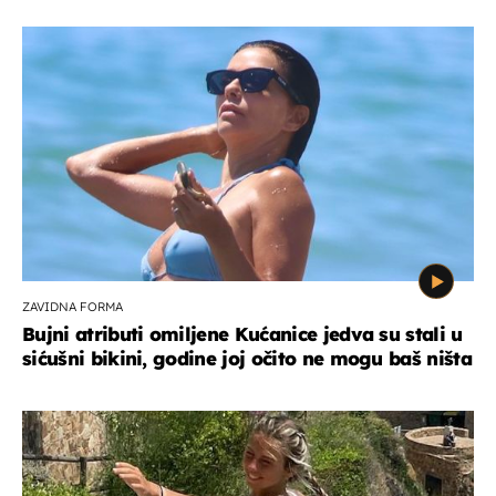
ZAVIDNA FORMA
Bujni atributi omiljene Kućanice jedva su stali u
sićušni bikini, godine joj očito ne mogu baš ništa