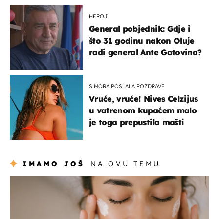
HEROJ
General pobjednik: Gdje i
što 31 godinu nakon Oluje
radi general Ante Gotovina?
S MORA POSLALA POZDRAVE
Vruće, vruće! Nives Celzijus
u vatrenom kupaćem malo
je toga prepustila mašti
IMAMO JOŠ
NA OVU TEMU
moda & ljepota