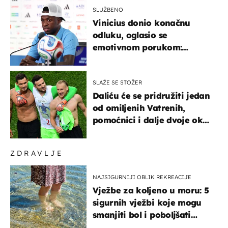
SLUŽBENO
Vinicius donio konačnu
odluku, oglasio se
emotivnom porukom:
"Hvala vam svima"
SLAŽE SE STOŽER
Daliću će se pridružiti jedan
od omiljenih Vatrenih,
pomoćnici i dalje dvoje oko
ponude
ZDRAVLJE
NAJSIGURNIJI OBLIK REKREACIJE
Vježbe za koljeno u moru: 5
sigurnih vježbi koje mogu
smanjiti bol i poboljšati
pokretljivost