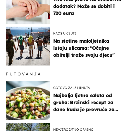
dodatak? Može se dobiti i
720 eura
KAOS U CEUTI
Na stotine maloljetnika
lutaju ulicama: "Očajne
obitelji traže svoju djecu"
PUTOVANJA
GOTOVO ZA 15 MINUTA
Najbolja ljetna salata od
graha: Brzinski recept za
dane kada je prevruće za
kuhanje
NEVJEROJATNO OPASNO