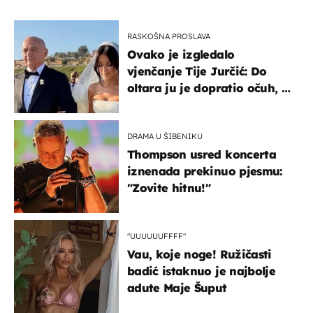
RASKOŠNA PROSLAVA
Ovako je izgledalo
vjenčanje Tije Jurčić: Do
oltara ju je dopratio očuh, a
slavilo se uz Olivera i Rozgu
DRAMA U ŠIBENIKU
Thompson usred koncerta
iznenada prekinuo pjesmu:
"Zovite hitnu!"
"UUUUUUFFFF"
Vau, koje noge! Ružičasti
badić istaknuo je najbolje
adute Maje Šuput