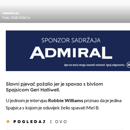
showbuzz
Foto: DNEVNIK.hr
Slavni pjevač požalio jer je spavao s bivšom
Spajsicom Geri Halliwell.
U jednom je intervjuu
Robbie Williams
priznao da je jedina
Spajsica s kojom je oduvijek želio spavati Mel B.
POGLEDAJ
I OVO