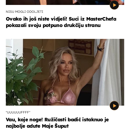
NISU MOGLI ODOLJETI
Ovako ih još niste vidjeli! Suci iz MasterChefa
pokazali svoju potpuno drukčiju stranu
"UUUUUUFFFF"
Vau, koje noge! Ružičasti badić istaknuo je
najbolje adute Maje Šuput