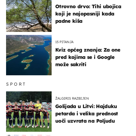
Otrovno drvo: Tihi ubojica
koji je najopasniji kada
padne kiša
15 PITANJA
Kviz općeg znanja: Za one
pred kojima se i Google
može sakriti
SPORT
ŽALGIRIS RAZBIJEN
Golijada u Litvi: Hajduku
petarda i velika prednost
uoči uzvrata na Poljudu