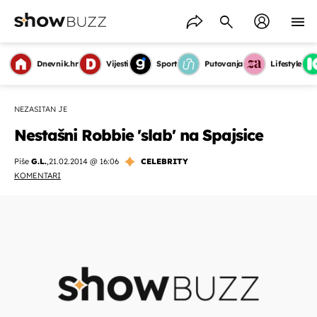
Dnevnik.hr
Vijesti
Sport
Putovanja
Lifestyle
NEZASITAN JE
Nestašni Robbie 'slab' na Spajsice
Piše
G.L.
,
21.02.2014 @ 16:06
CELEBRITY
KOMENTARI
OMOGUĆI OBAVIJESTI