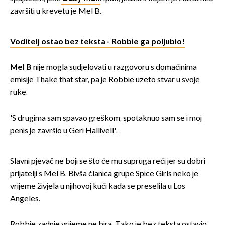
završiti u krevetu je Mel B.
Voditelj ostao bez teksta - Robbie ga poljubio!
Mel B
nije mogla sudjelovati u razgovoru s domaćinima
emisije Thake that star, pa je Robbie uzeto stvar u svoje
ruke.
'S drugima sam spavao greškom, spotaknuo sam se i moj
penis je završio u Geri Hallivell'.
Slavni pjevač ne boji se što će mu supruga reći jer su dobri
prijatelji s Mel B. Bivša članica grupe Spice Girls neko je
vrijeme živjela u njihovoj kući kada se preselila u Los
Angeles.
Robbie zadnje vrijeme ne bira. Tako je bez teksta ostavio