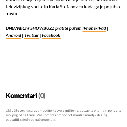
televizijskog voditelja Karla Stefanovica kada ga je poljubio
u usta.
DNEVNIK.hr SHOWBUZZ pratite putem
iPhone/iPad
|
Android
|
Twitter
|
Facebook
Komentari
(0)
Uključite se u raspravu – podijelite svoje mišljenje, postavite pitanja ili ponudite
svoj pogled na temu. Vaš komentar može potaknuti zanimljiv dijalog i
obogatiti zajednicu našeg portala.