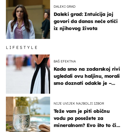
DALEKI GRAD
Daleki grad: Intuicija joj
govori da danas neće otići
iz njihovog života
LIFESTYLE
BAŠ EFEKTNA
Kada smo na zadarskoj rivi
ugledali ovu haljinu, morali
smo doznati odakle je –
košta samo 18 eura
NIJE UVIJEK NAJBOLJI IZBOR
Teže vam je piti običnu
vodu pa posežete za
mineralnom? Evo što to čini