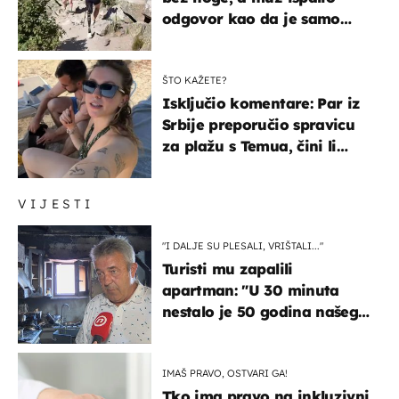
odgovor kao da je samo
čekao…
ŠTO KAŽETE?
Isključio komentare: Par iz
Srbije preporučio spravicu
za plažu s Temua, čini li
vam se ovo sigurnim?
VIJESTI
"I DALJE SU PLESALI, VRIŠTALI..."
Turisti mu zapalili
apartman: "U 30 minuta
nestalo je 50 godina našeg
života, supruga i ja ne
možemo oka sklopiti"
IMAŠ PRAVO, OSTVARI GA!
Tko ima pravo na inkluzivni