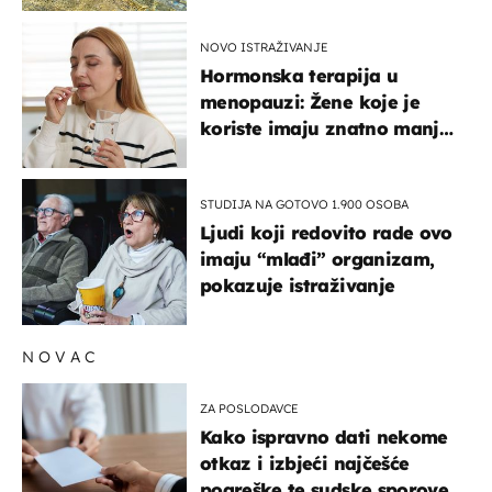
NOVO ISTRAŽIVANJE
Hormonska terapija u
menopauzi: Žene koje je
koriste imaju znatno manji
rizik od ovoga
STUDIJA NA GOTOVO 1.900 OSOBA
Ljudi koji redovito rade ovo
imaju “mlađi” organizam,
pokazuje istraživanje
NOVAC
ZA POSLODAVCE
Kako ispravno dati nekome
otkaz i izbjeći najčešće
pogreške te sudske sporove