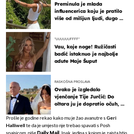
Preminula je mlada
influencerica koju je pratilo
više od milijun ljudi, dugo se
borila s opakom bolesti
"UUUUUUFFFF"
Vau, koje noge! Ružičasti
badić istaknuo je najbolje
adute Maje Šuput
RASKOŠNA PROSLAVA
Ovako je izgledalo
vjenčanje Tije Jurčić: Do
oltara ju je dopratio očuh, a
slavilo se uz Olivera i Rozgu
Prošle je godine rekao kako mu je žao avanutre s
Geri
Halliwell
te da je umjesto nje trebao spavati s Posh
spajsicom, piše
Daily Mail
. Ipak, jedina s kojom je zaista htio