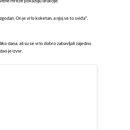
štvene mreže pokazuju drukčije.
 zgodan. On je vrlo koketan, a njoj se to sviđa'',
iko dana, ali su se vrlo dobro zabavljali zajedno.
dao je izvor.
OMOGUĆI OBAVIJESTI