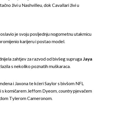
čno živi u Nashvilleu, dok Cavallari živi u
slavio je svoju posljednju nogometnu utakmicu
promijenio karijeru i postao model.
dnijela zahtjev za razvod od bivšeg supruga
Jaya
zlazila s nekoliko poznatih muškaraca.
mdena i Jaxona te kćeri Saylor s bivšom NFL
a i s komičarem Jeffom Dyeom,
country
pjevačem
ezdom Tylerom Cameronom.