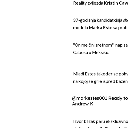
Reality zvijezda
Kristin Cava
37-godišnja kandidatkinja
sh
modela
Marka Estesa
prati
''On me čini sretnom'', napisa
Cabosu u Meksiku.
Mladi Estes također se pohv
na kojoj se grle ispred bazen
@markestes001
Ready to
Andrew K
Izvor blizak paru ekskluzivno 