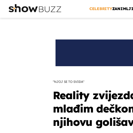
CELEBRITY
ZANIMLJ
''NJOJ SE TO SVIĐA''
Reality zvijezd
mlađim dečkom,
njihovu golišav