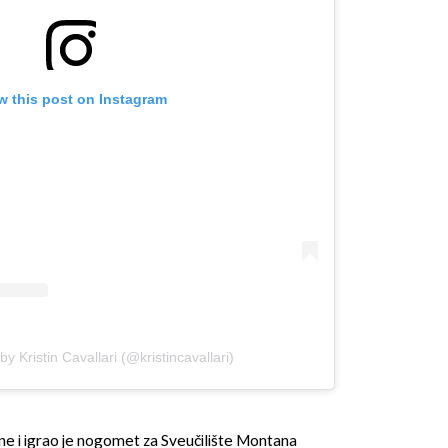
w this post on Instagram
y Kristin Cavallari (@kristincavallari)
ne i igrao je nogomet za Sveučilište Montana