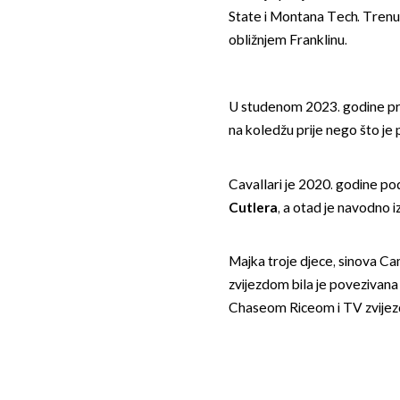
State i Montana Tech. Trenuta
obližnjem Franklinu.
U studenom 2023. godine pro
na koledžu prije nego što je 
Cavallari je 2020. godine po
Cutlera
, a otad je navodno i
Majka troje djece, sinova Ca
zvijezdom bila je povezivan
Chaseom Riceom i TV zvij