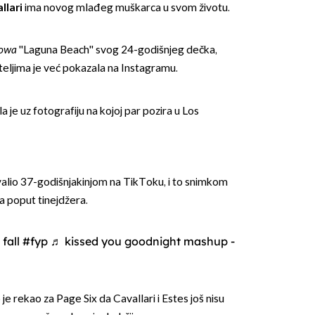
llari
ima novog mlađeg muškarca u svom životu.
owa
''Laguna Beach'' svog 24-godišnjeg dečka,
teljima je već pokazala na Instagramu.
la je uz fotografiju na kojoj par pozira u Los
alio 37-godišnjakinjom na TikToku, i to snimkom
a poput tinejdžera.
 fall
#fyp
♬ kissed you goodnight mashup -
je rekao za Page Six da Cavallari i Estes još nisu