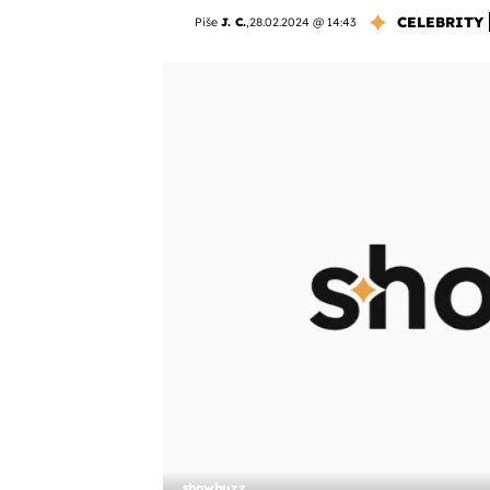
CELEBRITY
Piše
J. C.
,
28.02.2024 @ 14:43
showbuzz