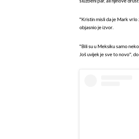
službeni par, ali njihove dru
''Kristin misli da je Mark vrlo
objasnio je izvor.
''Bili su u Meksiku samo nekol
Još uvijek je sve to novo'', do