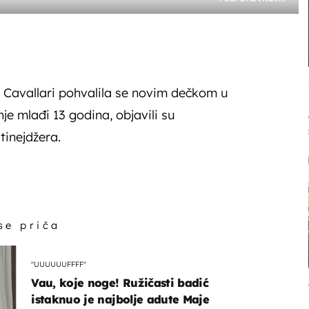
in Cavallari pohvalila se novim dečkom u
nje mlađi 13 godina, objavili su
tinejdžera.
 se priča
"UUUUUUFFFF"
Vau, koje noge! Ružičasti badić
istaknuo je najbolje adute Maje