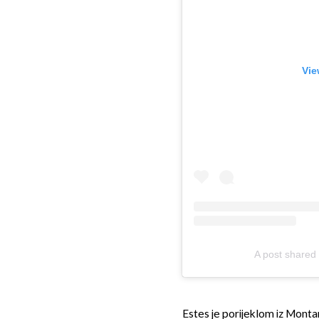
Vie
A post shared b
Estes je porijeklom iz Monta