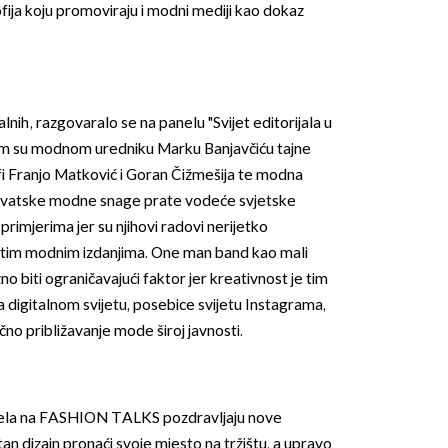
ofija koju promoviraju i modni mediji kao dokaz
talnih, razgovaralo se na panelu "Svijet editorijala u
em su modnom uredniku Marku Banjavčiću tajne
fi Franjo Matković i Goran Čižmešija te modna
hrvatske modne snage prate vodeće svjetske
primjerima jer su njihovi radovi nerijetko
natim modnim izdanjima. One man band kao mali
no biti ograničavajući faktor jer kreativnost je tim
a digitalnom svijetu, posebice svijetu Instagrama,
ično približavanje mode široj javnosti.
anela na FASHION TALKS pozdravljaju nove
tan dizajn pronaći svoje mjesto na tržištu, a upravo