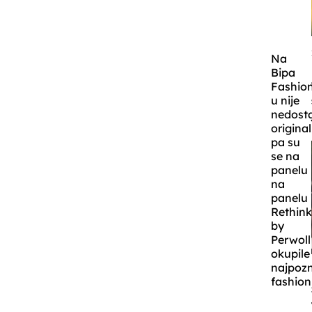
Na
Bipa
Fashion
u nije
nedosta
original
pa su
se na
panelu
na
panelu
Rethin
by
Perwoll
okupile
najpozn
fashioni