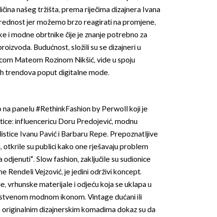
ičina našeg tržišta, prema riječima dizajnera Ivana
prednost jer možemo brzo reagirati na promjene,
jake i modne obrtnike čije je znanje potrebno za
oizvoda. Budućnost, složili su se dizajneri u
om Mateom Rozinom Nikšić, vide u spoju
ovih trendova poput digitalne mode.
o na panelu #RethinkFashion by Perwoll koji je
stice: influencericu Doru Predojević, modnu
listice Ivanu Pavić i Barbaru Repe. Prepoznatljive
otkrile su publici kako one rješavaju problem
djenuti“. Slow fashion, zaključile su sudionice
endeli Vejzović, je jedini održivi koncept.
, vrhunske materijale i odjeću koja se uklapa u
dinstvenom modnom ikonom. Vintage dućani ili
 s originalnim dizajnerskim komadima dokaz su da