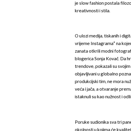
je slow fashion postala filoz
kreativnosti i stila.
O ulozi medija, tiskanih i digi
vrijeme Instagrama“ na koj
zanata otkrili modni fotogra
blogerica Sonja Kovač. Da 
trendove, pokazali su svojim 
objavljivani u globalno poz
produkcijski tim, ne mora nuž
veća i jača, a otvaranje prem
istaknuli su kao nužnost i odl
Poruke sudionika sva tri p
okolnosti u kojima će kvalite