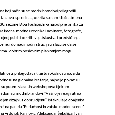
na koji način su se modni brandovi prilagodili
 izazova ispred nas, otkrila su nam ključna imena
. sezone Bipa Fashion.hr-a najbolja je prilika za
ka imena, modne urednike i novinare, fotografe,
brojnoj publici otkrili svoja iskustva i predviđanja.
ne, i domaći modni stručnjaci slažu se da se
OMOGUĆI OBAVIJESTI
ptima i dobrim poslovnim planiranjem mogu
atnosti, prilagođava tržištu i okolnostima, a da
 odnosu na globalna kretanja, najbolje pokazuju
je su putem vlastitih webshopova tijekom
 i domaći modni brandovi. "Važno je reagirati na
eljan dizajn uz dobru cijenu“, istaknula je doajenka
nić na panelu "Budućnost hrvatske modne scene“
na Vrdoljak Ranilović, Aleksandar Šekuljica, Ivan