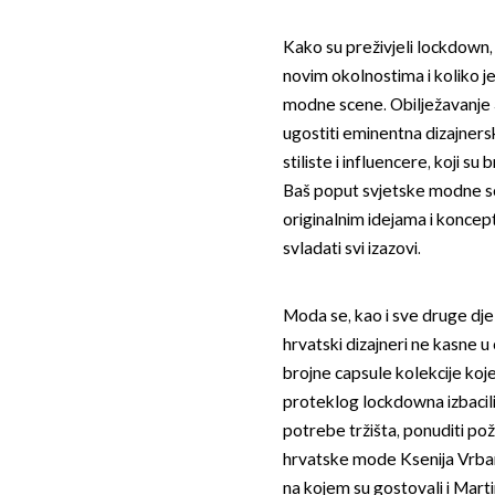
Kako su preživjeli lockdown, 
novim okolnostima i koliko je
modne scene. Obilježavanje 30
ugostiti eminentna dizajners
stiliste i influencere, koji su 
Baš poput svjetske modne sce
originalnim idejama i konce
svladati svi izazovi.
Moda se, kao i sve druge djel
hrvatski dizajneri ne kasne u
brojne capsule kolekcije ko
proteklog lockdowna izbacili
potrebe tržišta, ponuditi pož
hrvatske mode Ksenija Vrba
na kojem su gostovali i Marti