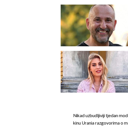
Nikad uzbudljiviji tjedan mo
kinu Urania razgovorima o 