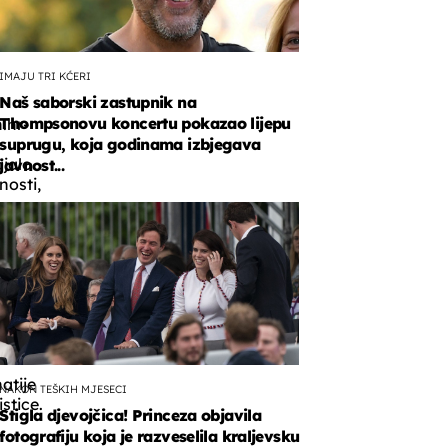
IMAJU TRI KĆERI
Naš saborski zastupnik na
Thompsonovu koncertu pokazao lijepu
.hr-
suprugu, koja godinama izbjegava
jalo
javnost...
nosti,
kFashion
atije
NAKON TEŠKIH MJESECI
stice.
Stigla djevojčica! Princeza objavila
fotografiju koja je razveselila kraljevsku