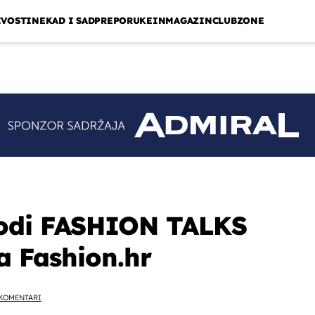
IVOSTI
NEKAD I SAD
PREPORUKE
INMAGAZIN
CLUBZONE
odi FASHION TALKS
pa Fashion.hr
KOMENTARI