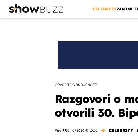
CELEBRITY
ZANIMLJ
GOVORILI O BUDUĆNOSTI
Razgovori o m
otvorili 30. Bi
CELEBRITY
Piše
PR
,
04.07.2020 @ 10:56