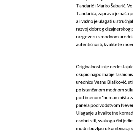
Tandarić i Marko Šabarić. Vel
Tandarića, zapravo je naša 
ali važno je ulagati u stručn
razvoj dobrog dizajnerskog pr
razgovoru s modnom urednic
autentičnosti, kvalitete i n
Originalnosti nije nedostajal
okupio najpoznatije fashioni
urednicu Vesnu Blašković, sti
po istančanom modnom stilu, 
pod imenom "nemam ništa za o
panela pod vodstvom Nevene R
Ulaganje u kvalitetne komade
osobni stil, svakoga čini je
modni buvljaci u kombinaciji