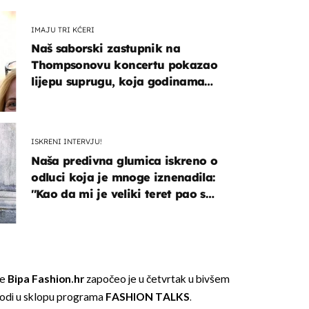
IMAJU TRI KĆERI
Naš saborski zastupnik na
Thompsonovu koncertu pokazao
lijepu suprugu, koja godinama
izbjegava javnost
ISKRENI INTERVJU!
Naša predivna glumica iskreno o
odluci koja je mnoge iznenadila:
''Kao da mi je veliki teret pao s
leđa''
de
Bipa Fashion.hr
započeo je u četvrtak u bivšem
modi u sklopu programa
FASHION TALKS
.