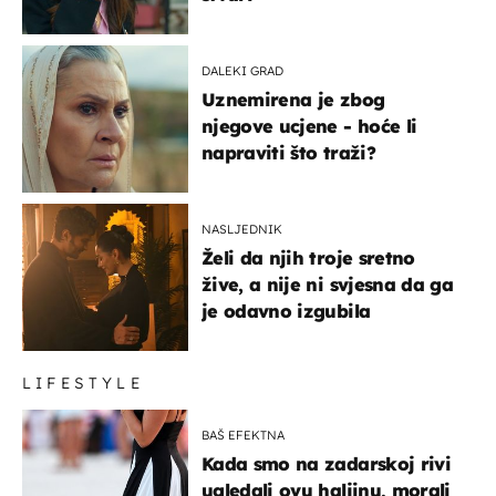
DALEKI GRAD
Uznemirena je zbog
njegove ucjene - hoće li
napraviti što traži?
NASLJEDNIK
Želi da njih troje sretno
žive, a nije ni svjesna da ga
je odavno izgubila
LIFESTYLE
BAŠ EFEKTNA
Kada smo na zadarskoj rivi
ugledali ovu haljinu, morali