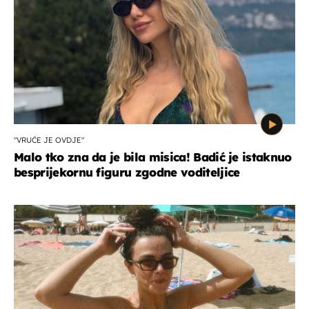
"VRUĆE JE OVDJE"
Malo tko zna da je bila misica! Badić je istaknuo
besprijekornu figuru zgodne voditeljice