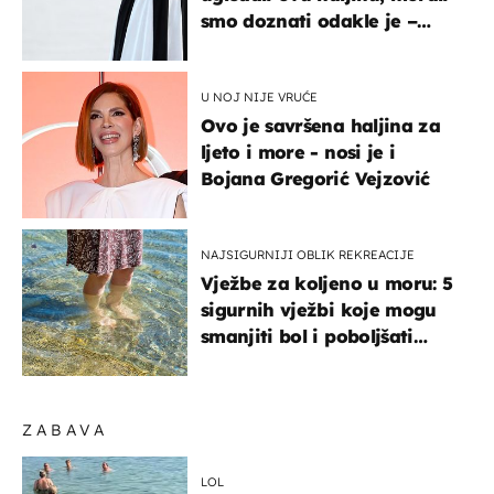
smo doznati odakle je –
košta samo 18 eura
U NOJ NIJE VRUĆE
Ovo je savršena haljina za
ljeto i more - nosi je i
Bojana Gregorić Vejzović
NAJSIGURNIJI OBLIK REKREACIJE
Vježbe za koljeno u moru: 5
sigurnih vježbi koje mogu
smanjiti bol i poboljšati
pokretljivost
ZABAVA
LOL