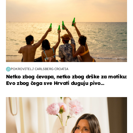
POKROVITELJ CARLSBERG CROATIA
Netko zbog ćevapa, netko zbog drške za motiku:
Evo zbog čega sve Hrvati duguju pivo...
moda & ljepota