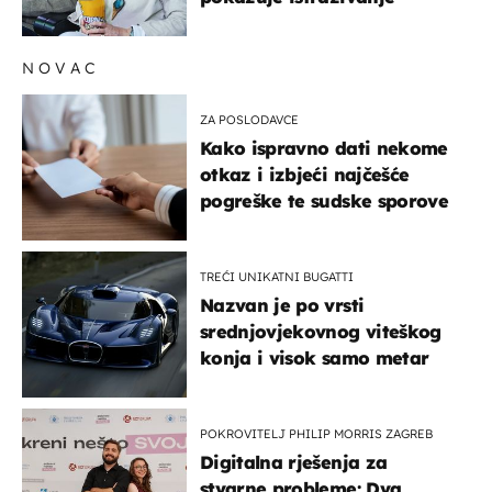
NOVAC
ZA POSLODAVCE
Kako ispravno dati nekome
otkaz i izbjeći najčešće
pogreške te sudske sporove
TREĆI UNIKATNI BUGATTI
Nazvan je po vrsti
srednjovjekovnog viteškog
konja i visok samo metar
POKROVITELJ PHILIP MORRIS ZAGREB
Digitalna rješenja za
stvarne probleme: Dva