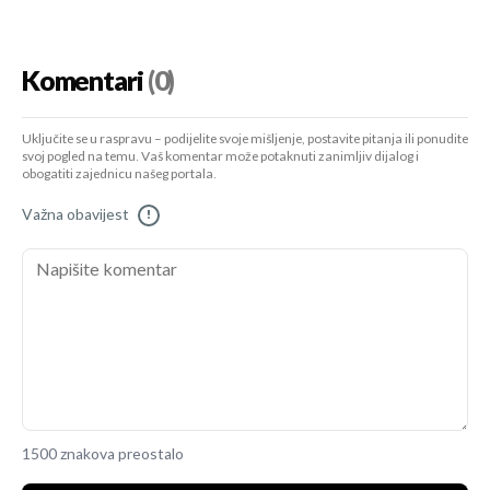
Komentari
(0)
Uključite se u raspravu – podijelite svoje mišljenje, postavite pitanja ili ponudite
svoj pogled na temu. Vaš komentar može potaknuti zanimljiv dijalog i
obogatiti zajednicu našeg portala.
Važna obavijest
!
1500 znakova preostalo