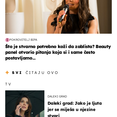
POKROVITELJ BIPA
Što je stvarno potrebno koži da zablista? Beauty
panel otvorio pitanja koja si i same često
postavljamo...
SVI
ČITAJU OVO
TV
DALEKI GRAD
Daleki grad: Jako je ljuta
jer se miješa u njezine
stvari