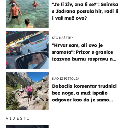
"Je li živ, zna li se?": Snimka
s Jadrana postala hit, radi li
i vaš muž ovo?
ŠTO KAŽETE?
"Hrvat sam, ali ovo je
sramota": Prizor s granice
izazvao burnu raspravu na
društvenim mrežama
KAO IZ PIŠTOLJA
Dobacila komentar trudnici
bez noge, a muž ispalio
odgovor kao da je samo
čekao…
VIJESTI