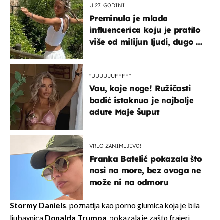
U 27. GODINI
Preminula je mlada
influencerica koju je pratilo
više od milijun ljudi, dugo se
borila s opakom bolešću
"UUUUUUFFFF"
Vau, koje noge! Ružičasti
badić istaknuo je najbolje
adute Maje Šuput
VRLO ZANIMLJIVO!
Franka Batelić pokazala što
nosi na more, bez ovoga ne
može ni na odmoru
Stormy Daniels
, poznatija kao porno glumica koja je bila
ljubavnica
Donalda Trumpa
, pokazala je zašto frajeri