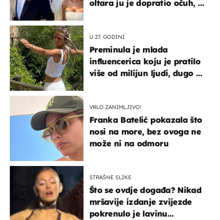
oltara ju je dopratio očuh, a
slavilo se uz Olivera i Rozgu
U 27. GODINI
Preminula je mlada
influencerica koju je pratilo
više od milijun ljudi, dugo se
borila s opakom bolešću
VRLO ZANIMLJIVO!
Franka Batelić pokazala što
nosi na more, bez ovoga ne
može ni na odmoru
STRAŠNE SLIKE
Što se ovdje događa? Nikad
mršavije izdanje zvijezde
pokrenulo je lavinu