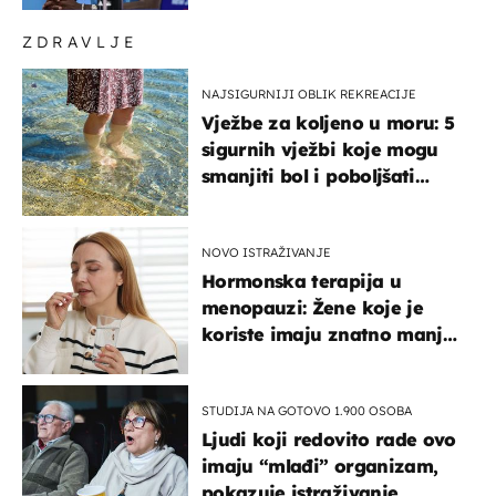
ZDRAVLJE
NAJSIGURNIJI OBLIK REKREACIJE
Vježbe za koljeno u moru: 5
sigurnih vježbi koje mogu
smanjiti bol i poboljšati
pokretljivost
NOVO ISTRAŽIVANJE
Hormonska terapija u
menopauzi: Žene koje je
koriste imaju znatno manji
rizik od ovoga
STUDIJA NA GOTOVO 1.900 OSOBA
Ljudi koji redovito rade ovo
imaju “mlađi” organizam,
pokazuje istraživanje