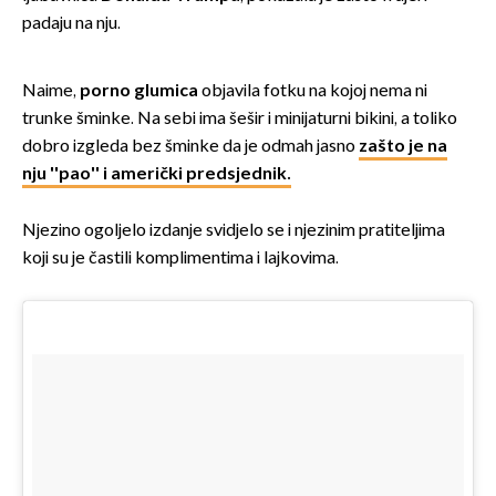
padaju na nju.
Naime,
porno glumica
objavila fotku na kojoj nema ni
trunke šminke. Na sebi ima šešir i minijaturni bikini, a toliko
dobro izgleda bez šminke da je odmah jasno
zašto je na
nju ''pao'' i američki predsjednik.
Njezino ogoljelo izdanje svidjelo se i njezinim pratiteljima
koji su je častili komplimentima i lajkovima.