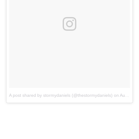
A post shared by stormydaniels (@thestormydaniels)
on
Aug 29, 2018 at 4:34am PDT