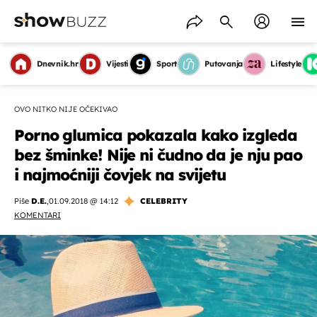
Dnevnik.hr
Vijesti
Sport
Putovanja
Lifestyle
OVO NITKO NIJE OČEKIVAO
Porno glumica pokazala kako izgleda
bez šminke! Nije ni čudno da je nju pao
i najmoćniji čovjek na svijetu
Piše
D.E.
,
01.09.2018 @ 14:12
CELEBRITY
KOMENTARI
OMOGUĆI OBAVIJESTI