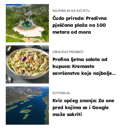
NAJMANJA NA SVIJETU
Čudo prirode: Predivna
pješčana plaža na 100
metara od mora
OBVEZNO PROBATI!
Prefina ljetna salata od
kupusa: Kremasto
savršenstvo koje najbolje
paše uz pečeno meso
15 PITANJA
Kviz općeg znanja: Za one
pred kojima se i Google
može sakriti