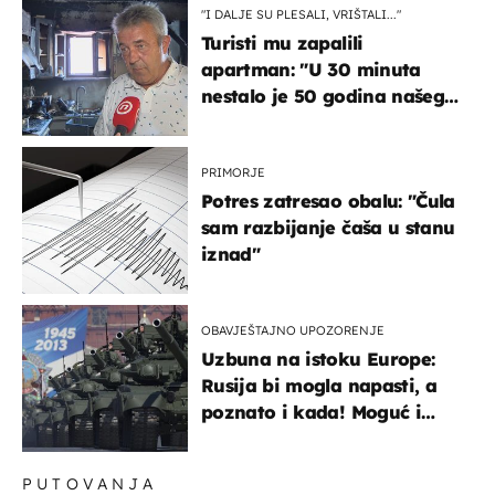
"I DALJE SU PLESALI, VRIŠTALI..."
Turisti mu zapalili
apartman: "U 30 minuta
nestalo je 50 godina našeg
života, supruga i ja ne
možemo oka sklopiti"
PRIMORJE
Potres zatresao obalu: "Čula
sam razbijanje čaša u stanu
iznad"
OBAVJEŠTAJNO UPOZORENJE
Uzbuna na istoku Europe:
Rusija bi mogla napasti, a
poznato i kada! Moguć i
kopneni upad u članicu
NATO-a
PUTOVANJA