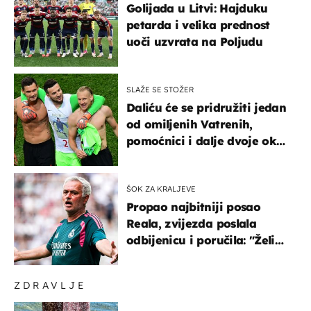
Golijada u Litvi: Hajduku
petarda i velika prednost
uoči uzvrata na Poljudu
SLAŽE SE STOŽER
Daliću će se pridružiti jedan
od omiljenih Vatrenih,
pomoćnici i dalje dvoje oko
ponude
ŠOK ZA KRALJEVE
Propao najbitniji posao
Reala, zvijezda poslala
odbijenicu i poručila: "Želim
u Barcelonu"
ZDRAVLJE