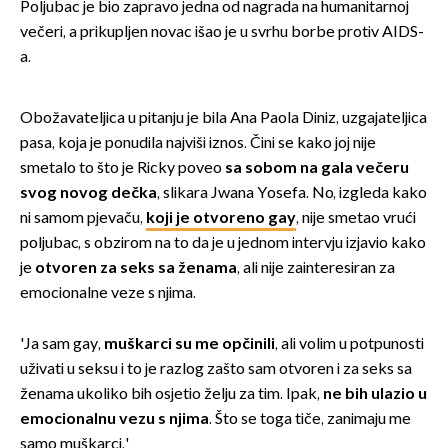
Poljubac je bio zapravo jedna od nagrada na humanitarnoj
večeri, a prikupljen novac išao je u svrhu borbe protiv AIDS-
a.
Obožavateljica u pitanju je bila Ana Paola Diniz, uzgajateljica
pasa, koja je ponudila najviši iznos. Čini se kako joj nije
smetalo to što je Ricky poveo
sa sobom na gala večeru
svog novog dečka
, slikara Jwana Yosefa. No, izgleda kako
ni samom pjevaču,
koji je otvoreno gay
, nije smetao vrući
poljubac, s obzirom na to da je u jednom intervju izjavio kako
je
otvoren za seks sa ženama
, ali nije zainteresiran za
emocionalne veze s njima.
'Ja sam gay,
muškarci su me opčinili
, ali volim u potpunosti
uživati u seksu i to je razlog zašto sam otvoren i za seks sa
ženama ukoliko bih osjetio želju za tim. Ipak,
ne bih ulazio u
emocionalnu vezu s njima
. Što se toga tiče, zanimaju me
samo muškarci.'