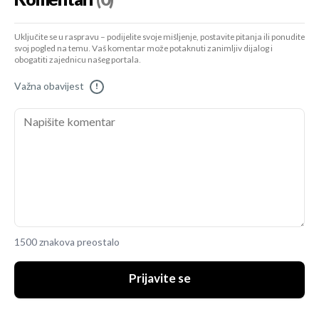
Uključite se u raspravu – podijelite svoje mišljenje, postavite pitanja ili ponudite
svoj pogled na temu. Vaš komentar može potaknuti zanimljiv dijalog i
obogatiti zajednicu našeg portala.
Važna obavijest
!
1500 znakova preostalo
Prijavite se