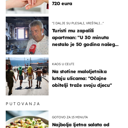
720 eura
"I DALJE SU PLESALI, VRIŠTALI..."
Turisti mu zapalili
apartman: "U 30 minuta
nestalo je 50 godina našeg
života, supruga i ja ne
možemo oka sklopiti"
KAOS U CEUTI
Na stotine maloljetnika
lutaju ulicama: "Očajne
obitelji traže svoju djecu"
PUTOVANJA
GOTOVO ZA 15 MINUTA
Najbolja ljetna salata od