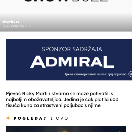
showbuzz
Foto: DNEVNIK.hr
Pjevač Ricky Martin stvarno se može pohvatili s
najboljim obožavateljica. Jedina je čak platila 600
tisuća kuna za strastveni poljubac s njime.
POGLEDAJ
I OVO