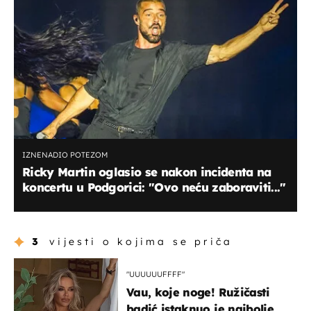
IZNENADIO POTEZOM
Ricky Martin oglasio se nakon incidenta na
koncertu u Podgorici: "Ovo neću zaboraviti..."
3
vijesti o kojima se priča
"UUUUUUFFFF"
Vau, koje noge! Ružičasti
badić istaknuo je najbolje