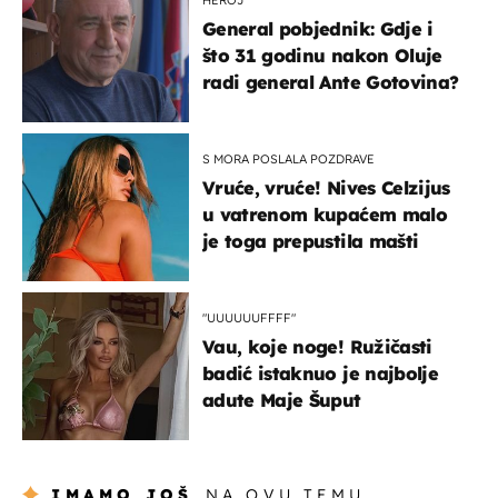
General pobjednik: Gdje i
što 31 godinu nakon Oluje
radi general Ante Gotovina?
S MORA POSLALA POZDRAVE
Vruće, vruće! Nives Celzijus
u vatrenom kupaćem malo
je toga prepustila mašti
"UUUUUUFFFF"
Vau, koje noge! Ružičasti
badić istaknuo je najbolje
adute Maje Šuput
IMAMO JOŠ
NA OVU TEMU