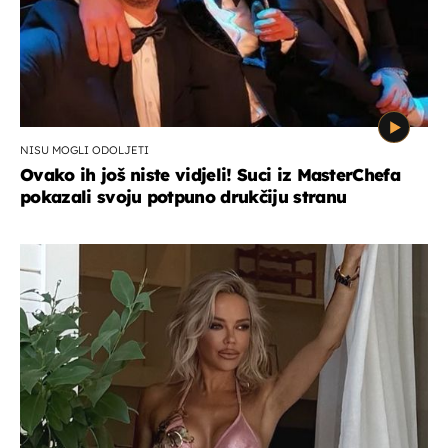
NISU MOGLI ODOLJETI
Ovako ih još niste vidjeli! Suci iz MasterChefa
pokazali svoju potpuno drukčiju stranu