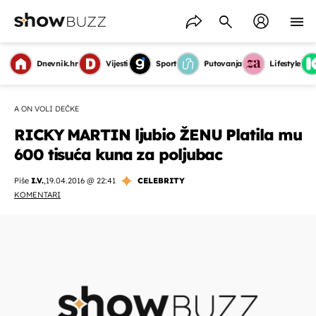
Dnevnik.hr
Vijesti
Sport
Putovanja
Lifestyle
A ON VOLI DEČKE
RICKY MARTIN ljubio ŽENU Platila mu
600 tisuća kuna za poljubac
Piše
I.V.
,
19.04.2016 @ 22:41
CELEBRITY
KOMENTARI
OMOGUĆI OBAVIJESTI