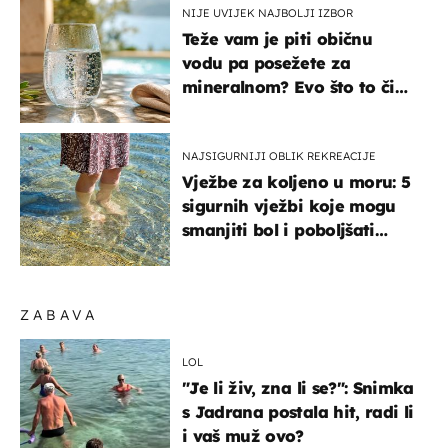
NIJE UVIJEK NAJBOLJI IZBOR
Teže vam je piti običnu
vodu pa posežete za
mineralnom? Evo što to čini
organizmu
NAJSIGURNIJI OBLIK REKREACIJE
Vježbe za koljeno u moru: 5
sigurnih vježbi koje mogu
smanjiti bol i poboljšati
pokretljivost
ZABAVA
LOL
"Je li živ, zna li se?": Snimka
s Jadrana postala hit, radi li
i vaš muž ovo?