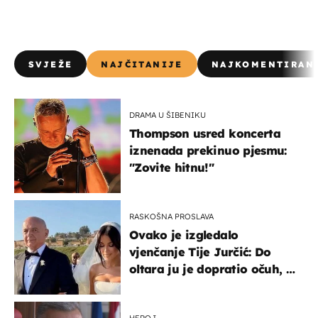
SVJEŽE
NAJČITANIJE
NAJKOMENTIRAN
DRAMA U ŠIBENIKU
Thompson usred koncerta
iznenada prekinuo pjesmu:
"Zovite hitnu!"
RASKOŠNA PROSLAVA
Ovako je izgledalo
vjenčanje Tije Jurčić: Do
oltara ju je dopratio očuh, a
slavilo se uz Olivera i Rozgu
HEROJ