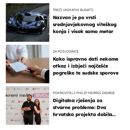
TREĆI UNIKATNI BUGATTI
Nazvan je po vrsti
srednjovjekovnog viteškog
konja i visok samo metar
ZA POSLODAVCE
Kako ispravno dati nekome
otkaz i izbjeći najčešće
pogreške te sudske sporove
POKROVITELJ PHILIP MORRIS ZAGREB
Digitalna rješenja za
stvarne probleme: Dva
hrvatska projekta dobila
potporu za razvoj