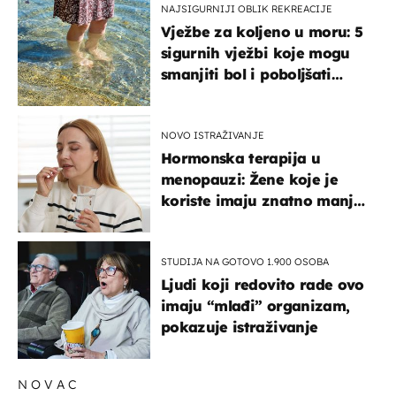
NAJSIGURNIJI OBLIK REKREACIJE
Vježbe za koljeno u moru: 5
sigurnih vježbi koje mogu
smanjiti bol i poboljšati
pokretljivost
NOVO ISTRAŽIVANJE
Hormonska terapija u
menopauzi: Žene koje je
koriste imaju znatno manji
rizik od ovoga
STUDIJA NA GOTOVO 1.900 OSOBA
Ljudi koji redovito rade ovo
imaju “mlađi” organizam,
pokazuje istraživanje
NOVAC