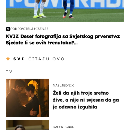
POKROVITELJ HISENSE
KVIZ Deset fotografija sa Svjetskog prvenstva:
Sjećate li se ovih trenutaka?...
SVI
ČITAJU OVO
TV
NASLJEDNIK
Želi da njih troje sretno
žive, a nije ni svjesna da ga
je odavno izgubila
DALEKI GRAD