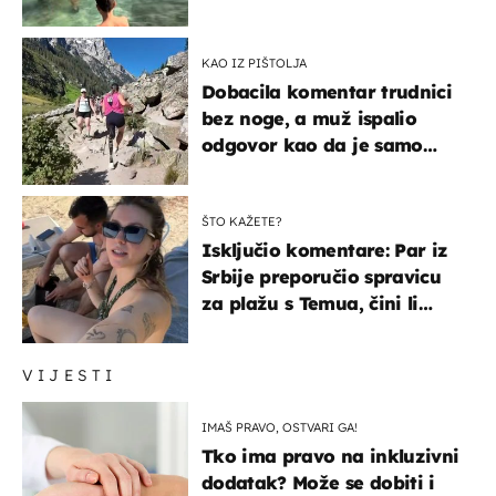
KAO IZ PIŠTOLJA
Dobacila komentar trudnici
bez noge, a muž ispalio
odgovor kao da je samo
čekao…
ŠTO KAŽETE?
Isključio komentare: Par iz
Srbije preporučio spravicu
za plažu s Temua, čini li
vam se ovo sigurnim?
VIJESTI
IMAŠ PRAVO, OSTVARI GA!
Tko ima pravo na inkluzivni
dodatak? Može se dobiti i