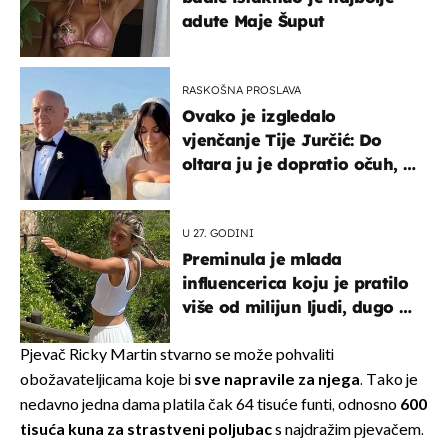
adute Maje Šuput
RASKOŠNA PROSLAVA
Ovako je izgledalo
vjenčanje Tije Jurčić: Do
oltara ju je dopratio očuh, a
slavilo se uz Olivera i Rozgu
U 27. GODINI
Preminula je mlada
influencerica koju je pratilo
više od milijun ljudi, dugo se
borila s opakom bolesti
Pjevač Ricky Martin stvarno se može pohvaliti
obožavateljicama koje bi
sve napravile za njega
. Tako je
nedavno jedna dama platila čak 64 tisuće funti, odnosno
600
tisuća kuna za strastveni poljubac
s najdražim pjevačem.