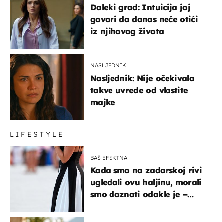
Daleki grad: Intuicija joj
govori da danas neće otići
iz njihovog života
NASLJEDNIK
Nasljednik: Nije očekivala
takve uvrede od vlastite
majke
LIFESTYLE
BAŠ EFEKTNA
Kada smo na zadarskoj rivi
ugledali ovu haljinu, morali
smo doznati odakle je –
košta samo 18 eura