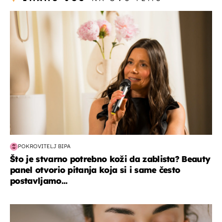
moda & ljepota
POKROVITELJ BIPA
Što je stvarno potrebno koži da zablista? Beauty
panel otvorio pitanja koja si i same često
postavljamo...
moda & ljepota