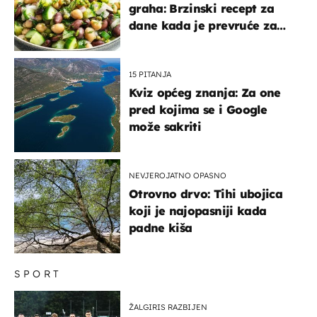
graha: Brzinski recept za
dane kada je prevruće za
kuhanje
15 PITANJA
Kviz općeg znanja: Za one
pred kojima se i Google
može sakriti
NEVJEROJATNO OPASNO
Otrovno drvo: Tihi ubojica
koji je najopasniji kada
padne kiša
SPORT
ŽALGIRIS RAZBIJEN