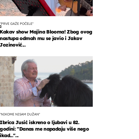
"PRVE GAŽE POČELE"
a
Kakav show Majina Blooma! Zbog ovog
nastupa odmah mu se javio i Jakov
Jozinović...
i.
"NIKOME NISAM DUŽAN"
Ibrica Jusić iskreno o ljubavi u 82.
godini: "Danas me napadaju više nego
ikad..."...