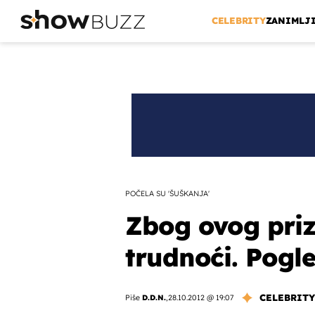
CELEBRITY
ZANIMLJ
POČELA SU 'ŠUŠKANJA'
Zbog ovog priz
trudnoći. Pogle
CELEBRITY
Piše
D.D.N.
,
28.10.2012 @ 19:07