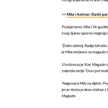
fotografijama sa strane, maj
>>
Mila i Ashton: Slatki par
Podsjećamo, Mila i 34-godišnj
svoju ljubav uporno negiraju 
'Želim obitelj. Radije bih bila 
je Mila nedavno za magazin 
U kolovozu je Star Magazin o
zvijezda serije 'Dva i pol mušk
'Nagovara Milu na dijete. Po
jer je dosta prakse stekao s De
Magazin.