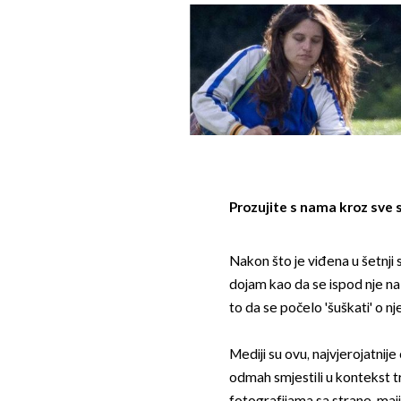
Prozujite s nama kroz sve 
Nakon što je viđena u šetnji
dojam kao da se ispod nje nala
to da se počelo 'šuškati' o nj
Mediji su ovu, najvjerojatnij
odmah smjestili u kontekst t