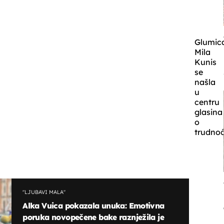
Glumic
Mila
Kunis
se
našla
u
centru
glasina
o
trudnoć
''LJUBAVI MALA''
Alka Vuica pokazala unuka: Emotivna
poruka novopečene bake raznježila je