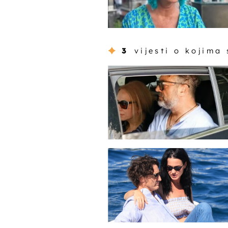
3
vijesti o kojima