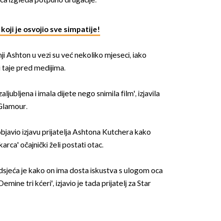
ica izgleda potpuno drugačije.
 koji je osvojio sve simpatije!
i Ashton u vezi su već nekoliko mjeseci, iako
i taje pred medijima.
OMOGUĆI OBAVIJESTI
zaljubljena i imala dijete nego snimila film', izjavila
Glamour.
bjavio izjavu prijatelja Ashtona Kutchera kako
arca' očajnički želi postati otac.
dsjeća je kako on ima dosta iskustva s ulogom oca
mine tri kćeri', izjavio je tada prijatelj za Star