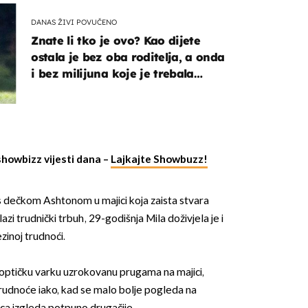
DANAS ŽIVI POVUČENO
Znate li tko je ovo? Kao dijete
ostala je bez oba roditelja, a onda
i bez milijuna koje je trebala
naslijediti
showbizz vijesti dana –
Lajkajte Showbuzz!
 s dečkom Ashtonom u majici koja zaista stvara
zi trudnički trbuh, 29-godišnja Mila doživjela je i
ezinoj trudnoći.
e optičku varku uzrokovanu prugama na majici,
rudnoće iako, kad se malo bolje pogleda na