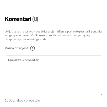
Komentari
(0)
Uključite se u raspravu – podijelite svoje mišljenje, postavite pitanja ili ponudite
svoj pogled na temu. Vaš komentar može potaknuti zanimljiv dijalog i
obogatiti zajednicu našeg portala.
Važna obavijest
!
1500 znakova preostalo