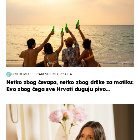
POKROVITELJ CARLSBERG CROATIA
Netko zbog ćevapa, netko zbog drške za motiku:
Evo zbog čega sve Hrvati duguju pivo...
moda & ljepota