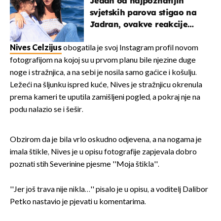
Jedan od najpoznatijih
svjetskih parova stigao na
Jadran, ovakve reakcije
vjerojatno nisu očekivali
Nives Celzijus
obogatila je svoj Instagram profil novom
fotografijom na kojoj su u prvom planu bile njezine duge
noge i stražnjica, a na sebi je nosila samo gaćice i košulju.
Ležeći na šljunku ispred kuće, Nives je stražnjicu okrenula
prema kameri te uputila zamišljeni pogled, a pokraj nje na
podu nalazio se i šešir.
Obzirom da je bila vrlo oskudno odjevena, a na nogama je
imala štikle, Nives je u opisu fotografije zapjevala dobro
poznati stih Severinine pjesme ''Moja štikla''.
''Jer još trava nije nikla…'' pisalo je u opisu, a voditelj Dalibor
Petko nastavio je pjevati u komentarima.