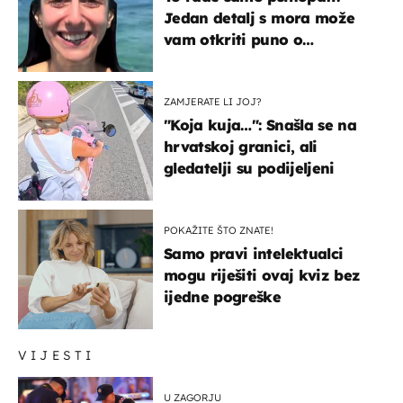
Jedan detalj s mora može
vam otkriti puno o
prijateljima
ZAMJERATE LI JOJ?
"Koja kuja…": Snašla se na
hrvatskoj granici, ali
gledatelji su podijeljeni
POKAŽITE ŠTO ZNATE!
Samo pravi intelektualci
mogu riješiti ovaj kviz bez
ijedne pogreške
VIJESTI
U ZAGORJU