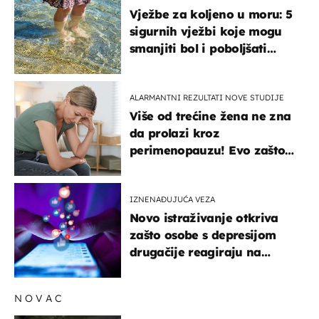
Vježbe za koljeno u moru: 5
sigurnih vježbi koje mogu
smanjiti bol i poboljšati
pokretljivost
ALARMANTNI REZULTATI NOVE STUDIJE
Više od trećine žena ne zna
da prolazi kroz
perimenopauzu! Evo zašto
su simptomi toliko
zbunjujući
IZNENAĐUJUĆA VEZA
Novo istraživanje otkriva
zašto osobe s depresijom
drugačije reagiraju na
lajkove
NOVAC