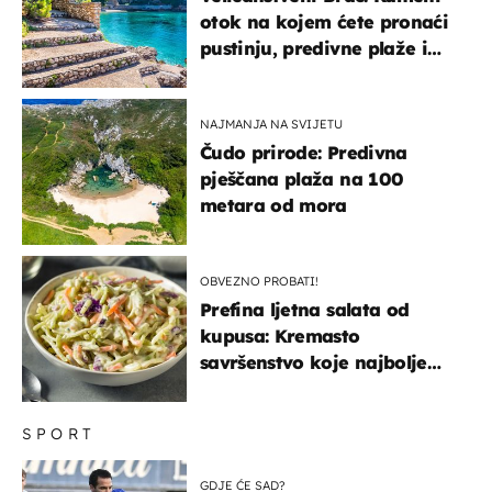
otok na kojem ćete pronaći
pustinju, predivne plaže i
uzbudljivu hranu
NAJMANJA NA SVIJETU
Čudo prirode: Predivna
pješčana plaža na 100
metara od mora
OBVEZNO PROBATI!
Prefina ljetna salata od
kupusa: Kremasto
savršenstvo koje najbolje
paše uz pečeno meso
SPORT
GDJE ĆE SAD?