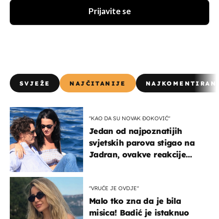
Prijavite se
SVJEŽE
NAJČITANIJE
NAJKOMENTIRAN
"KAO DA SU NOVAK ĐOKOVIĆ"
Jedan od najpoznatijih
svjetskih parova stigao na
Jadran, ovakve reakcije
vjerojatno nisu očekivali
"VRUĆE JE OVDJE"
Malo tko zna da je bila
misica! Badić je istaknuo