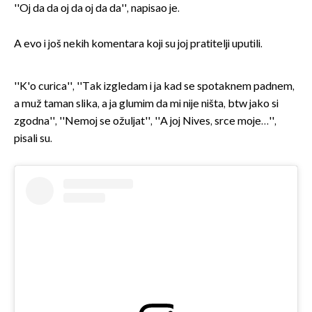
''Oj da da oj da oj da da'', napisao je.
A evo i još nekih komentara koji su joj pratitelji uputili.
''K'o curica'', ''Tak izgledam i ja kad se spotaknem padnem,
a muž taman slika, a ja glumim da mi nije ništa, btw jako si
zgodna'', ''Nemoj se ožuljat'', ''A joj Nives, srce moje…'',
pisali su.