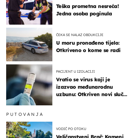
Teška prometna nesreća!
Jedna osoba poginula
ČEKA SE NALAZ OBDUKCIJE
U moru pronađeno tijelo:
Otkriveno o kome se radi
PACIJENT U IZOLACIJI
Vratio se virus koji je
izazvao međunarodnu
uzbunu: Otkriven novi slučaj
u Europi
PUTOVANJA
VODIČ PO OTOKU
Veličanstveni Brač: Kameni