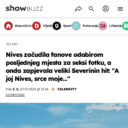
Dnevnik.hr
Vijesti
Sport
Putovanja
Lifestyle
''OJ DA!''
Nives začudila fanove odabirom
posljednjeg mjesta za seksi fotku, a
onda zapjevala veliki Severinin hit: ''A
joj Nives, srce moje...''
Piše
J. C.
,
07.07.2023 @ 21:54
CELEBRITY
KOMENTARI
OMOGUĆI OBAVIJESTI