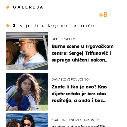
GALERIJA
8
3
vijesti o kojima se priča
OPET PROBLEMI
Burne scene u trgovačkom
centru: Sergej Trifunović i
supruga uhićeni nakon
svađe!
DANAS ŽIVI POVUČENO
Znate li tko je ovo? Kao
dijete ostala je bez oba
roditelja, a onda i bez
milijuna koje je trebala
naslijediti
"KAO DA SU NOVAK ĐOKOVIĆ"