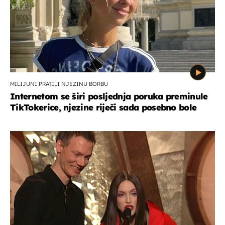
MILIJUNI PRATILI NJEZINU BORBU
Internetom se širi posljednja poruka preminule
TikTokerice, njezine riječi sada posebno bole