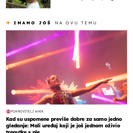
borila s opakom bolešću
IMAMO JOŠ
NA OVU TEMU
kultura & zabava
POKROVITELJ WATA
Kad su uspomene previše dobre za samo jedno
gledanje: Mali uređaj koji je još jednom oživio
trenutke s ple...