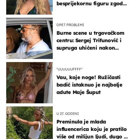
besprijekornu figuru zgodne
voditeljice
OPET PROBLEMI
Burne scene u trgovačkom
centru: Sergej Trifunović i
supruga uhićeni nakon
svađe!
"UUUUUUFFFF"
Vau, koje noge! Ružičasti
badić istaknuo je najbolje
adute Maje Šuput
U 27. GODINI
Preminula je mlada
influencerica koju je pratilo
više od milijun ljudi, dugo se