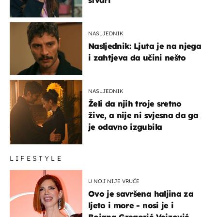
NASLJEDNIK
Nasljednik: Ljuta je na njega
i zahtjeva da učini nešto
NASLJEDNIK
Želi da njih troje sretno
žive, a nije ni svjesna da ga
je odavno izgubila
LIFESTYLE
U NOJ NIJE VRUĆE
Ovo je savršena haljina za
ljeto i more - nosi je i
Bojana Gregorić Vejzović