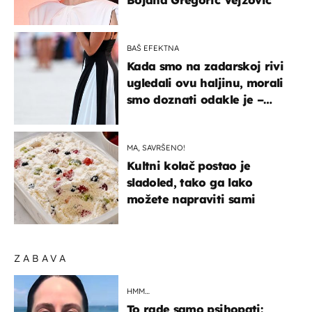
BAŠ EFEKTNA
Kada smo na zadarskoj rivi
ugledali ovu haljinu, morali
smo doznati odakle je –
košta samo 18 eura
MA, SAVRŠENO!
Kultni kolač postao je
sladoled, tako ga lako
možete napraviti sami
ZABAVA
HMM…
To rade samo psihopati: