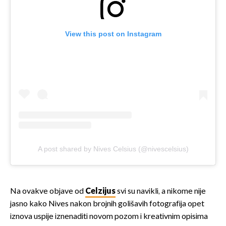
View this post on Instagram
A post shared by Nives Celsius (@nivescelsius)
Na ovakve objave od
Celzijus
svi su navikli, a nikome nije
jasno kako Nives nakon brojnih golišavih fotografija opet
iznova uspije iznenaditi novom pozom i kreativnim opisima