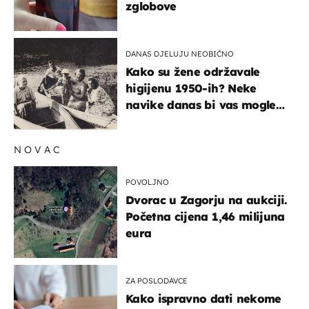
zglobove
DANAS DJELUJU NEOBIČNO
Kako su žene održavale
higijenu 1950-ih? Neke
navike danas bi vas mogle
iznenaditi
NOVAC
POVOLJNO
Dvorac u Zagorju na aukciji.
Početna cijena 1,46 milijuna
eura
ZA POSLODAVCE
Kako ispravno dati nekome