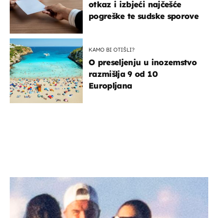
otkaz i izbjeći najčešće
pogreške te sudske sporove
KAMO BI OTIŠLI?
O preseljenju u inozemstvo
razmišlja 9 od 10
Europljana