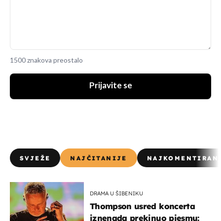
1500 znakova preostalo
Prijavite se
SVJEŽE
NAJČITANIJE
NAJKOMENTIRAN
DRAMA U ŠIBENIKU
Thompson usred koncerta
iznenada prekinuo pjesmu: