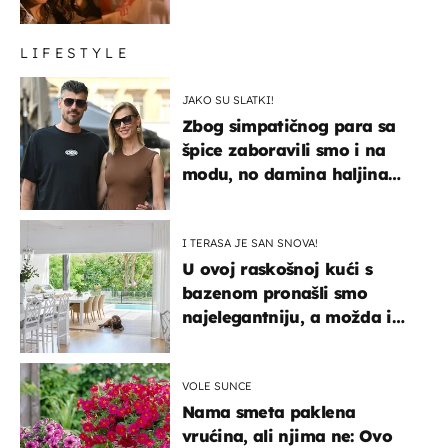
LIFESTYLE
JAKO SU SLATKI!
Zbog simpatičnog para sa
špice zaboravili smo i na
modu, no damina haljina
itekako nas se dojmila
I TERASA JE SAN SNOVA!
U ovoj raskošnoj kući s
bazenom pronašli smo
najelegantniju, a možda i
najljepšu bijelu kuhinju
VOLE SUNCE
Nama smeta paklena
vrućina, ali njima ne: Ovo