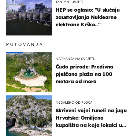
IZNIMNI UVJETI
HEP se oglasio: "U slučaju
zaustavljanja Nuklearne
elektrane Krško..."
PUTOVANJA
NAJMANJA NA SVIJETU
Čudo prirode: Predivna
pješčana plaža na 100
metara od mora
NEDALEKO OD PLOČA
Skriveni vojni tuneli na jugu
Hrvatske: Omiljena
kupališta na koja lokalci u
miru dolaze roniti i skakati