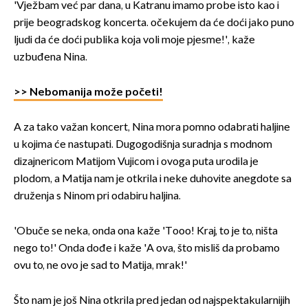
'Vježbam već par dana, u Katranu imamo probe isto kao i
prije beogradskog koncerta. očekujem da će doći jako puno
ljudi da će doći publika koja voli moje pjesme!', kaže
uzbuđena Nina.
>> Nebomanija može početi!
A za tako važan koncert, Nina mora pomno odabrati haljine
u kojima će nastupati. Dugogodišnja suradnja s modnom
dizajnericom Matijom Vujicom i ovoga puta urodila je
plodom, a Matija nam je otkrila i neke duhovite anegdote sa
druženja s Ninom pri odabiru haljina.
'Obuče se neka, onda ona kaže 'Tooo! Kraj, to je to, ništa
nego to!' Onda dođe i kaže 'A ova, što misliš da probamo
ovu to, ne ovo je sad to Matija, mrak!'
Što nam je još Nina otkrila pred jedan od najspektakularnijih