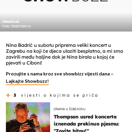
showbuzz
Foto: DNEVNIK.hr
Nina Badrić u subotu priprema veliki koncert u
Zagrebu na koji će djeca ulaziti besplatno, a mi smo
zavirili među haljine dok je Nina birala u kojoj će
pjevati u Ciboni!
Prozujite s nama kroz sve showbizz vijesti dana –
Lajkajte Showbuzz!
3
vijesti o kojima se priča
DRAMA U ŠIBENIKU
Thompson usred koncerta
iznenada prekinuo pjesmu:
"Zovite hitnu!"