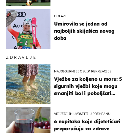
ODLAZI
Umirovila se jedna od
najboljih skijašica novog
doba
ZDRAVLJE
NAJSIGURNIJI OBLIK REKREACIJE
Vježbe za koljeno u moru: 5
sigurnih vježbi koje mogu
smanjiti bol i poboljšati
pokretljivost
VRIJEDI IH UVRSTITI U PREHRANU
6 napitaka koje dijetetičari
preporučuju za zdrave