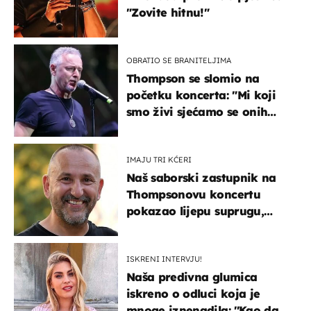
"Zovite hitnu!"
OBRATIO SE BRANITELJIMA
Thompson se slomio na
početku koncerta: "Mi koji
smo živi sjećamo se onih
koji nisu..."
IMAJU TRI KĆERI
Naš saborski zastupnik na
Thompsonovu koncertu
pokazao lijepu suprugu,
koja godinama izbjegava
javnost
ISKRENI INTERVJU!
Naša predivna glumica
iskreno o odluci koja je
mnoge iznenadila: ''Kao da