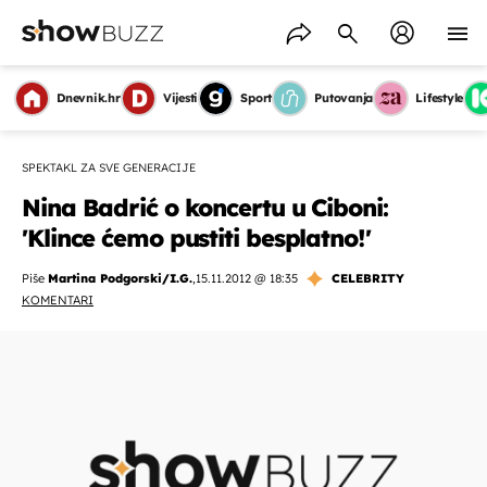
Dnevnik.hr
Vijesti
Sport
Putovanja
Lifestyle
SPEKTAKL ZA SVE GENERACIJE
Nina Badrić o koncertu u Ciboni:
'Klince ćemo pustiti besplatno!'
Piše
Martina Podgorski/I.G.
,
15.11.2012 @ 18:35
CELEBRITY
KOMENTARI
OMOGUĆI OBAVIJESTI