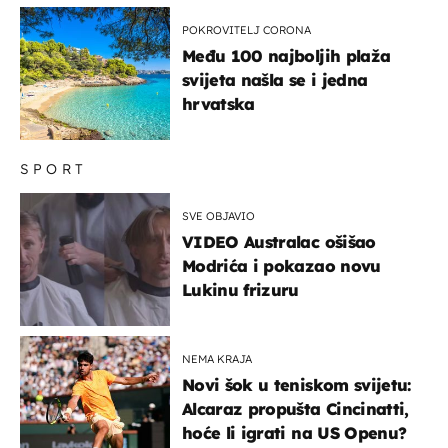
u more
POKROVITELJ CORONA
Među 100 najboljih plaža
svijeta našla se i jedna
hrvatska
SPORT
SVE OBJAVIO
VIDEO Australac ošišao
Modrića i pokazao novu
Lukinu frizuru
NEMA KRAJA
Novi šok u teniskom svijetu:
Alcaraz propušta Cincinatti,
hoće li igrati na US Openu?