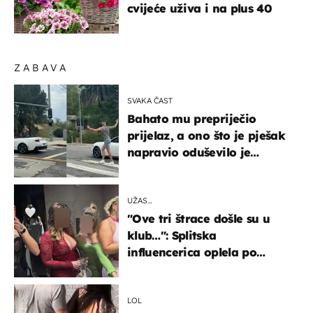
cvijeće uživa i na plus 40
ZABAVA
SVAKA ČAST
Bahato mu prepriječio
prijelaz, a ono što je pješak
napravio oduševilo je
društvene mreže
UŽAS…
"Ove tri štrace došle su u
klub…": Splitska
influencerica oplela po
ženama zbog užasnog
ponašanja
LOL