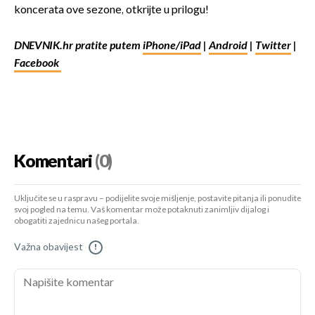
koncerata ove sezone, otkrijte u prilogu!
DNEVNIK.hr pratite putem
iPhone/iPad
|
Android
|
Twitter
|
Facebook
Komentari
(0)
Uključite se u raspravu – podijelite svoje mišljenje, postavite pitanja ili ponudite
svoj pogled na temu. Vaš komentar može potaknuti zanimljiv dijalog i
obogatiti zajednicu našeg portala.
Važna obavijest
!