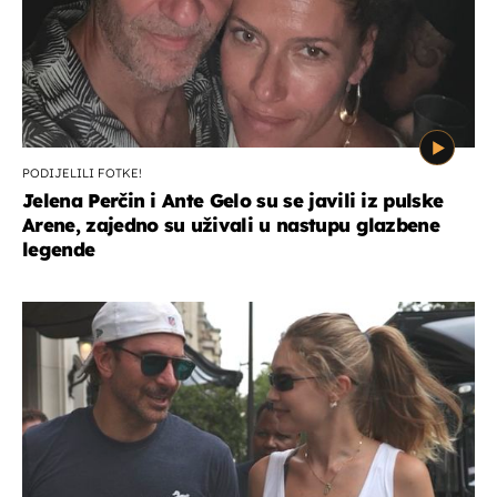
PODIJELILI FOTKE!
Jelena Perčin i Ante Gelo su se javili iz pulske
Arene, zajedno su uživali u nastupu glazbene
legende