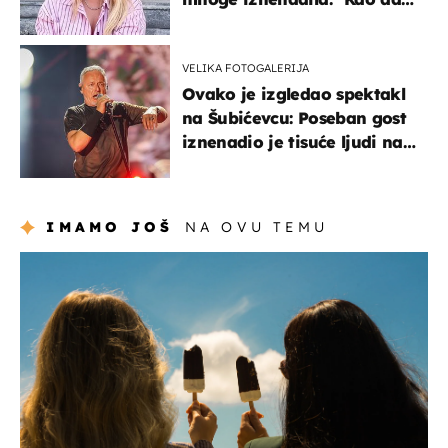
mi je veliki teret pao s leđa''
VELIKA FOTOGALERIJA
Ovako je izgledao spektakl
na Šubićevcu: Poseban gost
iznenadio je tisuće ljudi na
Thompsonovu koncertu
IMAMO JOŠ
NA OVU TEMU
zdravlje & prehrana