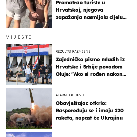
Promatrao turiste u
Hrvatskoj, njegova
zapažanja nasmijala cijelu
regiju
VIJESTI
REZULTAT RAZMJENE
Zajedničko pismo mladih iz
Hrvatske i Srbije povodom
Oluje: "Ako si rođen nakon
'95..."
ALARM U KIJEVU
Obavještajac otkrio:
Raspoređuju se i imaju 120
raketa, napast će Ukrajinu