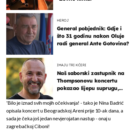
HEROJ
General pobjednik: Gdje i
što 31 godinu nakon Oluje
radi general Ante Gotovina?
IMAJU TRI KĆERI
Naš saborski zastupnik na
Thompsonovu koncertu
pokazao lijepu suprugu,
koja godinama izbjegava
javnost
'Bilo je iznad svih mojih očekivanja! - tako je Nina Badrić
opisala koncert u Beogradskoj Areni prije 10-ak dana, a
sada je čeka još jedan nevjerojatan nastup - onaj u
zagrebačkoj Ciboni!