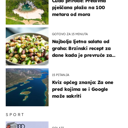
Čudo prirode: Predivna
pješčana plaža na 100
metara od mora
GOTOVO ZA 15 MINUTA
Najbolja ljetna salata od
graha: Brzinski recept za
dane kada je prevruće za
kuhanje
15 PITANJA
Kviz općeg znanja: Za one
pred kojima se i Google
može sakriti
SPORT
ODLAZI