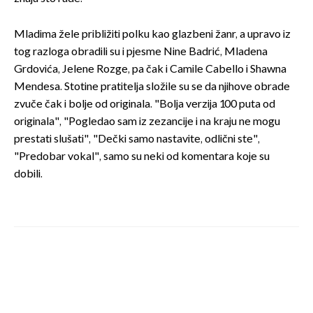
Mladima žele približiti polku kao glazbeni žanr, a upravo iz
tog razloga obradili su i pjesme Nine Badrić, Mladena
Grdovića, Jelene Rozge, pa čak i Camile Cabello i Shawna
Mendesa. Stotine pratitelja složile su se da njihove obrade
zvuče čak i bolje od originala. "Bolja verzija 100 puta od
originala", "Pogledao sam iz zezancije i na kraju ne mogu
prestati slušati", "Dečki samo nastavite, odlični ste",
"Predobar vokal", samo su neki od komentara koje su
dobili.