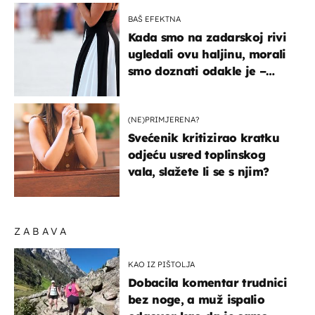
BAŠ EFEKTNA
Kada smo na zadarskoj rivi
ugledali ovu haljinu, morali
smo doznati odakle je –
košta samo 18 eura
(NE)PRIMJERENA?
Svećenik kritizirao kratku
odjeću usred toplinskog
vala, slažete li se s njim?
ZABAVA
KAO IZ PIŠTOLJA
Dobacila komentar trudnici
bez noge, a muž ispalio