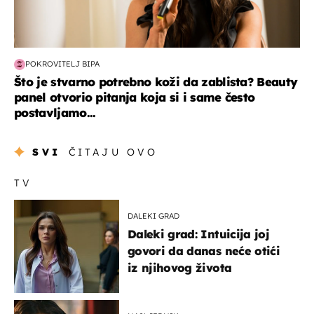
POKROVITELJ BIPA
Što je stvarno potrebno koži da zablista? Beauty
panel otvorio pitanja koja si i same često
postavljamo...
SVI
ČITAJU OVO
TV
DALEKI GRAD
Daleki grad: Intuicija joj
govori da danas neće otići
iz njihovog života