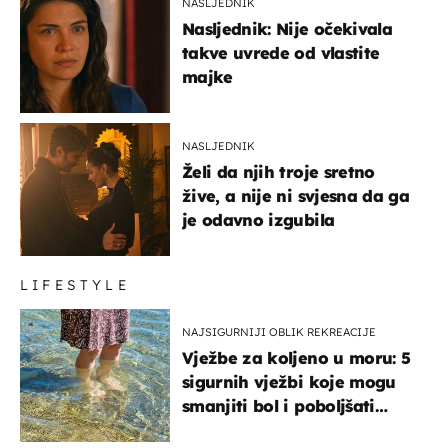
NASLJEDNIK
Nasljednik: Nije očekivala
takve uvrede od vlastite
majke
NASLJEDNIK
Želi da njih troje sretno
žive, a nije ni svjesna da ga
je odavno izgubila
LIFESTYLE
NAJSIGURNIJI OBLIK REKREACIJE
Vježbe za koljeno u moru: 5
sigurnih vježbi koje mogu
smanjiti bol i poboljšati
pokretljivost