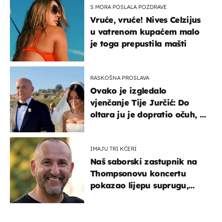
S MORA POSLALA POZDRAVE
Vruće, vruće! Nives Celzijus
u vatrenom kupaćem malo
je toga prepustila mašti
RASKOŠNA PROSLAVA
Ovako je izgledalo
vjenčanje Tije Jurčić: Do
oltara ju je dopratio očuh, a
slavilo se uz Olivera i Rozgu
IMAJU TRI KĆERI
Naš saborski zastupnik na
Thompsonovu koncertu
pokazao lijepu suprugu,
koja godinama izbjegava
javnost