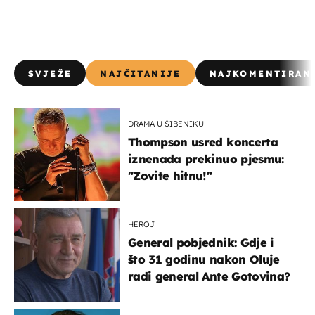
SVJEŽE
NAJČITANIJE
NAJKOMENTIRAN
DRAMA U ŠIBENIKU
Thompson usred koncerta
iznenada prekinuo pjesmu:
"Zovite hitnu!"
HEROJ
General pobjednik: Gdje i
što 31 godinu nakon Oluje
radi general Ante Gotovina?