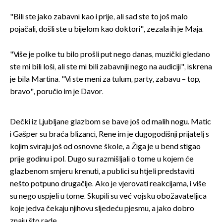
"Bili ste jako zabavni kao i prije, ali sad ste to još malo
pojačali, došli ste u bijelom kao doktori", zezala ih je Maja.
"Više je polke tu bilo prošli put nego danas, muzički gledano
ste mi bili loši, ali ste mi bili zabavniji nego na audiciji", iskrena
je bila Martina. "Vi ste meni za tulum, party, zabavu – top,
bravo", poručio im je Davor.
Dečki iz Ljubljane glazbom se bave još od malih nogu. Matic
i Gašper su braća blizanci, Rene im je dugogodišnji prijatelj s
kojim sviraju još od osnovne škole, a Žiga je u bend stigao
prije godinu i pol. Dugo su razmišljali o tome u kojem će
glazbenom smjeru krenuti, a publici su htjeli predstaviti
nešto potpuno drugačije. Ako je vjerovati reakcijama, i više
su nego uspjeli u tome. Skupili su već vojsku obožavateljica
koje jedva čekaju njihovu sljedeću pjesmu, a jako dobro
znaju što rade.