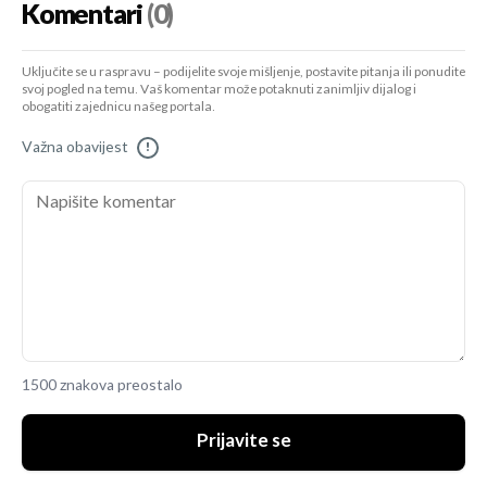
Komentari
(0)
Uključite se u raspravu – podijelite svoje mišljenje, postavite pitanja ili ponudite
svoj pogled na temu. Vaš komentar može potaknuti zanimljiv dijalog i
obogatiti zajednicu našeg portala.
Važna obavijest
!
1500 znakova preostalo
Prijavite se