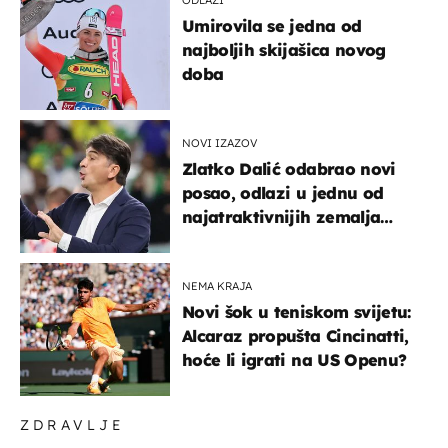
Umirovila se jedna od
najboljih skijašica novog
doba
NOVI IZAZOV
Zlatko Dalić odabrao novi
posao, odlazi u jednu od
najatraktivnijih zemalja
svijeta
NEMA KRAJA
Novi šok u teniskom svijetu:
Alcaraz propušta Cincinatti,
hoće li igrati na US Openu?
ZDRAVLJE