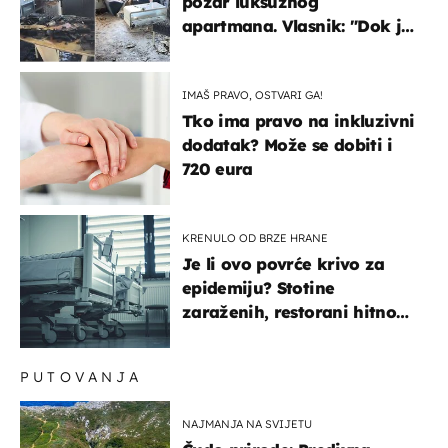
požar luksuznog
apartmana. Vlasnik: "Dok je
gorjelo, smijali su se, pili i
pokazivali mi srednji prst"
IMAŠ PRAVO, OSTVARI GA!
Tko ima pravo na inkluzivni
dodatak? Može se dobiti i
720 eura
KRENULO OD BRZE HRANE
Je li ovo povrće krivo za
epidemiju? Stotine
zaraženih, restorani hitno
povukli proizvod
PUTOVANJA
NAJMANJA NA SVIJETU