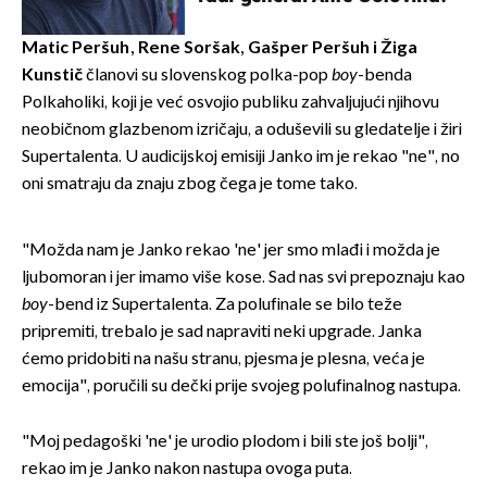
Matic Peršuh, Rene Soršak, Gašper Peršuh i Žiga
Kunstič
članovi su slovenskog polka-pop
boy
-benda
Polkaholiki, koji je već osvojio publiku zahvaljujući njihovu
neobičnom glazbenom izričaju, a oduševili su gledatelje i žiri
Supertalenta. U audicijskoj emisiji Janko im je rekao "ne", no
oni smatraju da znaju zbog čega je tome tako.
"Možda nam je Janko rekao 'ne' jer smo mlađi i možda je
ljubomoran i jer imamo više kose. Sad nas svi prepoznaju kao
boy
-bend iz Supertalenta. Za polufinale se bilo teže
pripremiti, trebalo je sad napraviti neki upgrade. Janka
ćemo pridobiti na našu stranu, pjesma je plesna, veća je
emocija", poručili su dečki prije svojeg polufinalnog nastupa.
"Moj pedagoški 'ne' je urodio plodom i bili ste još bolji",
rekao im je Janko nakon nastupa ovoga puta.