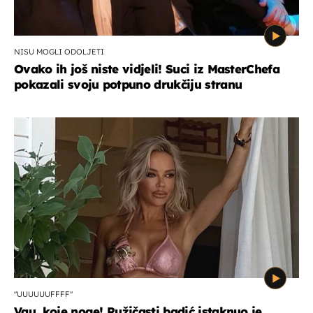
NISU MOGLI ODOLJETI
Ovako ih još niste vidjeli! Suci iz MasterChefa
pokazali svoju potpuno drukčiju stranu
"UUUUUUFFFF"
Vau, koje noge! Ružičasti badić istaknuo je