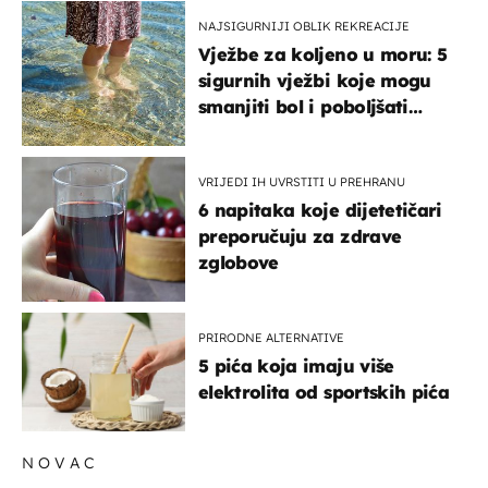
NAJSIGURNIJI OBLIK REKREACIJE
Vježbe za koljeno u moru: 5
sigurnih vježbi koje mogu
smanjiti bol i poboljšati
pokretljivost
VRIJEDI IH UVRSTITI U PREHRANU
6 napitaka koje dijetetičari
preporučuju za zdrave
zglobove
PRIRODNE ALTERNATIVE
5 pića koja imaju više
elektrolita od sportskih pića
NOVAC