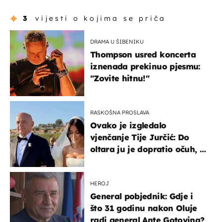
3
vijesti o kojima se priča
DRAMA U ŠIBENIKU
Thompson usred koncerta
iznenada prekinuo pjesmu:
"Zovite hitnu!"
RASKOŠNA PROSLAVA
Ovako je izgledalo
vjenčanje Tije Jurčić: Do
oltara ju je dopratio očuh, a
slavilo se uz Olivera i Rozgu
HEROJ
General pobjednik: Gdje i
što 31 godinu nakon Oluje
radi general Ante Gotovina?