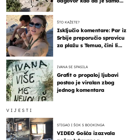
odgovor kao da je samo
čekao…
ŠTO KAŽETE?
Isključio komentare: Par iz
Srbije preporučio spravicu
za plažu s Temua, čini li
vam se ovo sigurnim?
IVANA SE SPASILA
Grafit o propaloj ljubavi
postao je viralan zbog
jednog komentara
VIJESTI
STIGAO I ŠOK S BOOKINGA
VIDEO Gošća izazvala