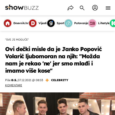
Dnevnik.hr
Vijesti
Sport
Putovanja
Lifestyle
"SVE JE MOGUĆE"
Ovi dečki misle da je Janko Popović
Volarić ljubomoran na njih: ''Možda
nam je rekao 'ne' jer smo mlađi i
imamo više kose''
Piše
Đ.S.
,
07.12.2021 @ 08:03
CELEBRITY
KOMENTARI
OMOGUĆI OBAVIJESTI