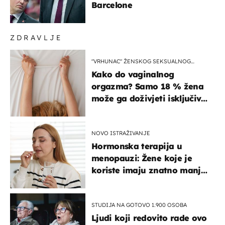
Barcelone
ZDRAVLJE
"VRHUNAC" ŽENSKOG SEKSUALNOG
ISKUSTVA
Kako do vaginalnog
orgazma? Samo 18 % žena
može ga doživjeti isključivo
na ovaj način
NOVO ISTRAŽIVANJE
Hormonska terapija u
menopauzi: Žene koje je
koriste imaju znatno manji
rizik od ovoga
STUDIJA NA GOTOVO 1.900 OSOBA
Ljudi koji redovito rade ovo