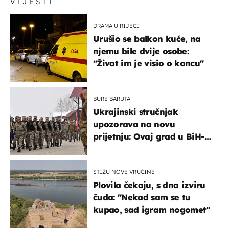
VIJESTI
DRAMA U RIJECI
Urušio se balkon kuće, na
njemu bile dvije osobe:
"Život im je visio o koncu"
BURE BARUTA
Ukrajinski stručnjak
upozorava na novu
prijetnju: Ovaj grad u BiH-u
bi mogao biti žarište
STIŽU NOVE VRUĆINE
Plovila čekaju, s dna izviru
čuda: "Nekad sam se tu
kupao, sad igram nogomet"