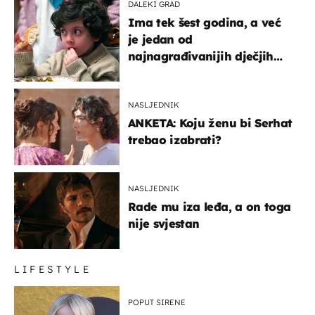
DALEKI GRAD
Ima tek šest godina, a već
je jedan od
najnagrađivanijih dječjih
glumaca
NASLJEDNIK
ANKETA: Koju ženu bi Serhat
trebao izabrati?
NASLJEDNIK
Rade mu iza leđa, a on toga
nije svjestan
LIFESTYLE
POPUT SIRENE