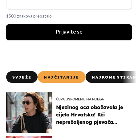
1500 znakova preostalo
Prijavite se
SVJEŽE
NAJČITANIJE
NAJKOMENTIRAN
ČUVA USPOMENU NA NJEGA
Njezinog oca obožavala je
cijela Hrvatska! Kći
neprežaljenog pjevača
projurila špicom na dva
kotača