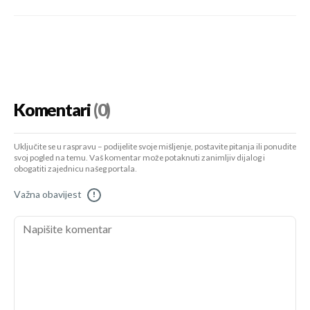
Komentari
(0)
Uključite se u raspravu – podijelite svoje mišljenje, postavite pitanja ili ponudite
svoj pogled na temu. Vaš komentar može potaknuti zanimljiv dijalog i
obogatiti zajednicu našeg portala.
Važna obavijest
!