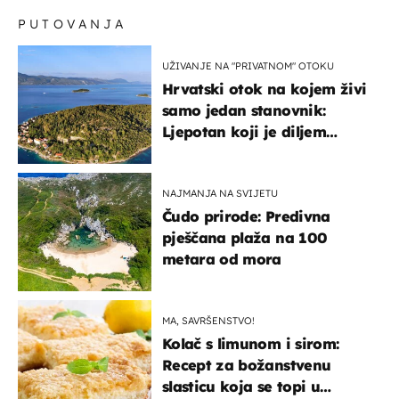
PUTOVANJA
UŽIVANJE NA "PRIVATNOM" OTOKU
Hrvatski otok na kojem živi
samo jedan stanovnik:
Ljepotan koji je diljem
svijeta poznat po svojem
"bijelom zlatu"
NAJMANJA NA SVIJETU
Čudo prirode: Predivna
pješčana plaža na 100
metara od mora
MA, SAVRŠENSTVO!
Kolač s limunom i sirom:
Recept za božanstvenu
slasticu koja se topi u