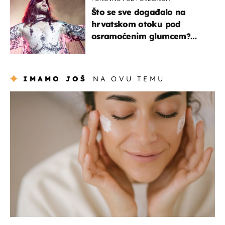
Što se sve događalo na
hrvatskom otoku pod
osramoćenim glumcem?
Bizarni prizori i danas
izazivaju nevjericu
IMAMO JOŠ
NA OVU TEMU
moda & ljepota