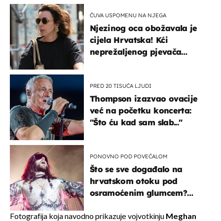
ČUVA USPOMENU NA NJEGA
Njezinog oca obožavala je
cijela Hrvatska! Kći
neprežaljenog pjevača
projurila špicom na dva
kotača
PRED 20 TISUĆA LJUDI
Thompson izazvao ovacije
već na početku koncerta:
"Što ću kad sam slab..."
PONOVNO POD POVEĆALOM
Što se sve događalo na
hrvatskom otoku pod
osramoćenim glumcem?
Bizarni prizori i danas
izazivaju nevjericu
Fotografija koja navodno prikazuje vojvotkinju
Meghan