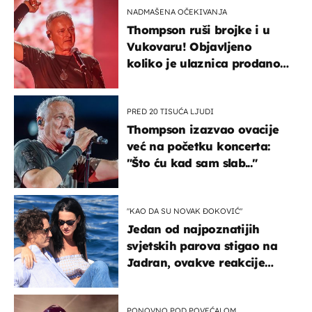
NADMAŠENA OČEKIVANJA
Thompson ruši brojke i u
Vukovaru! Objavljeno
koliko je ulaznica prodano
u kratkom vremenu
PRED 20 TISUĆA LJUDI
Thompson izazvao ovacije
već na početku koncerta:
"Što ću kad sam slab..."
"KAO DA SU NOVAK ĐOKOVIĆ"
Jedan od najpoznatijih
svjetskih parova stigao na
Jadran, ovakve reakcije
vjerojatno nisu očekivali
PONOVNO POD POVEĆALOM