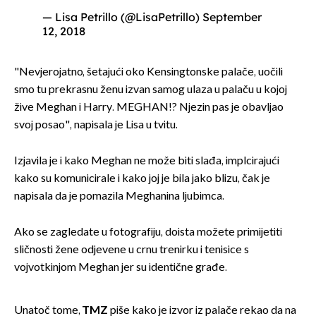
— Lisa Petrillo (@LisaPetrillo)
September
12, 2018
"Nevjerojatno, šetajući oko Kensingtonske palače, uočili
smo tu prekrasnu ženu izvan samog ulaza u palaču u kojoj
žive Meghan i Harry. MEGHAN!? Njezin pas je obavljao
svoj posao", napisala je Lisa u tvitu.
Izjavila je i kako Meghan ne može biti slađa, implcirajući
kako su komunicirale i kako joj je bila jako blizu, čak je
napisala da je pomazila Meghanina ljubimca.
Ako se zagledate u fotografiju, doista možete primijetiti
sličnosti žene odjevene u crnu trenirku i tenisice s
vojvotkinjom Meghan jer su identične građe.
Unatoč tome,
TMZ
piše kako je izvor iz palače rekao da na