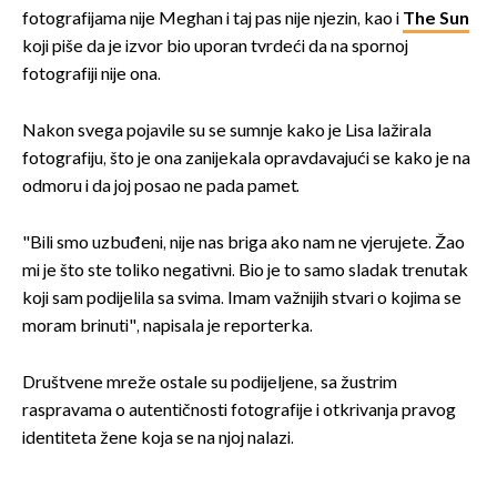
fotografijama nije Meghan i taj pas nije njezin, kao i
The Sun
koji piše da je izvor bio uporan tvrdeći da na spornoj
fotografiji nije ona.
Nakon svega pojavile su se sumnje kako je Lisa lažirala
fotografiju, što je ona zanijekala opravdavajući se kako je na
odmoru i da joj posao ne pada pamet.
"Bili smo uzbuđeni, nije nas briga ako nam ne vjerujete. Žao
mi je što ste toliko negativni. Bio je to samo sladak trenutak
koji sam podijelila sa svima. Imam važnijih stvari o kojima se
moram brinuti", napisala je reporterka.
Društvene mreže ostale su podijeljene, sa žustrim
raspravama o autentičnosti fotografije i otkrivanja pravog
identiteta žene koja se na njoj nalazi.