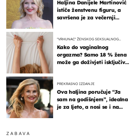
Haljina Danijele Martinović
ističe ženstvenu figuru, a
savršena je za večernji
izlazak na moru
"VRHUNAC" ŽENSKOG SEKSUALNOG
ISKUSTVA
Kako do vaginalnog
orgazma? Samo 18 % žena
može ga doživjeti isključivo
na ovaj način
PREKRASNO IZDANJE
Ova haljina poručuje “Ja
sam na godišnjem”, idealna
je za ljeto, a nosi se i na
zagrebačkoj špici
ZABAVA