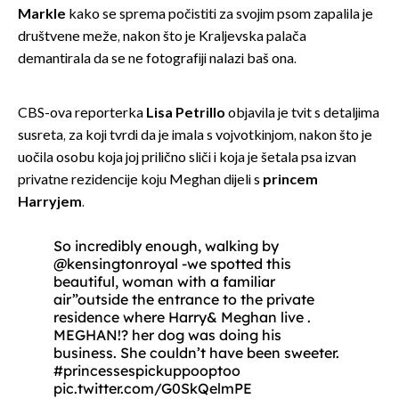
Markle
kako se sprema počistiti za svojim psom zapalila je
društvene meže, nakon što je Kraljevska palača
demantirala da se ne fotografiji nalazi baš ona.
CBS-ova reporterka
Lisa Petrillo
objavila je tvit s detaljima
susreta, za koji tvrdi da je imala s vojvotkinjom, nakon što je
uočila osobu koja joj prilično sliči i koja je šetala psa izvan
privatne rezidencije koju Meghan dijeli s
princem
Harryjem
.
So incredibly enough, walking by
@kensingtonroyal
-we spotted this
beautiful, woman with a familiar
air”outside the entrance to the private
residence where Harry& Meghan live .
MEGHAN!? her dog was doing his
business. She couldn’t have been sweeter.
#princessespickuppooptoo
pic.twitter.com/G0SkQelmPE