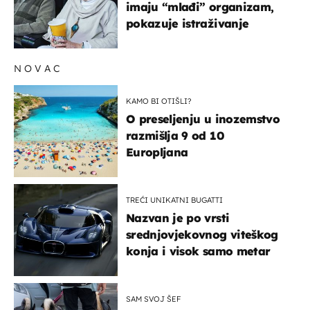
imaju “mlađi” organizam,
pokazuje istraživanje
NOVAC
KAMO BI OTIŠLI?
O preseljenju u inozemstvo
razmišlja 9 od 10
Europljana
TREĆI UNIKATNI BUGATTI
Nazvan je po vrsti
srednjovjekovnog viteškog
konja i visok samo metar
SAM SVOJ ŠEF