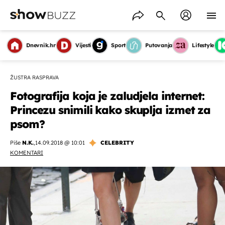
Dnevnik.hr
Vijesti
Sport
Putovanja
Lifestyle
ŽUSTRA RASPRAVA
Fotografija koja je zaludjela internet:
Princezu snimili kako skuplja izmet za
psom?
Piše
N.K.
,
14.09.2018 @ 10:01
CELEBRITY
KOMENTARI
OMOGUĆI OBAVIJESTI