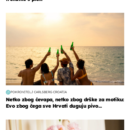
zanimljivosti
POKROVITELJ CARLSBERG CROATIA
Netko zbog ćevapa, netko zbog drške za motiku:
Evo zbog čega sve Hrvati duguju pivo...
moda & ljepota