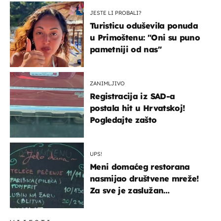
JESTE LI PROBALI?
Turisticu oduševila ponuda
u Primoštenu: "Oni su puno
pametniji od nas"
ZANIMLJIVO
Registracija iz SAD-a
postala hit u Hrvatskoj!
Pogledajte zašto
UPS!
Meni domaćeg restorana
nasmijao društvene mreže!
Za sve je zaslužan
urnebesan naziv jela