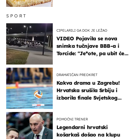
ustima
SPORT
CIPELARILI GA DOK JE LEŽAO
VIDEO Pojavila se nova
snimka tučnjave BBB-a i
Torcide: "Je*ote, pa ubit će
ga!"
DRAMATIČAN PREOKRET
Kakva drama u Zagrebu!
Hrvatska srušila Srbiju i
izborila finale Svjetskog
prvenstva
POMOĆNI TRENER
Legendarni hrvatski
košarkaš došao na klupu