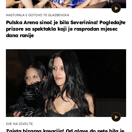
NASTUPALA S GOTOVO 70 GLAZBENIKA
Pulska Arena sinoć je bila Severinina! Pogledajte
prizore sa spektakla koji je rasprodan mjesec
dana ranije
SVE NA IZVOL'TE
Zaista bizarna kreacija! Od glave do pete bila je