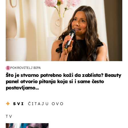
POKROVITELJ BIPA
Što je stvarno potrebno koži da zablista? Beauty
panel otvorio pitanja koja si i same često
postavljamo...
SVI
ČITAJU OVO
TV