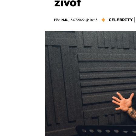
život
CELEBRITY
Piše
N.K.
,
16.07.2022 @ 16:43