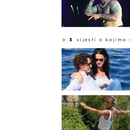
3
vijesti o kojima