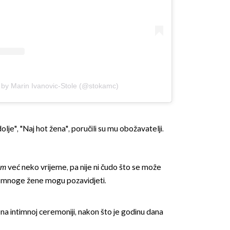
 by Marin Ivanovic-Stole (@stokamc)
je", "Naj hot žena", poručili su mu obožavatelji.
som
već neko vrijeme, pa nije ni čudo što se može
oj mnoge žene mogu pozavidjeti.
na intimnoj ceremoniji, nakon što je godinu dana