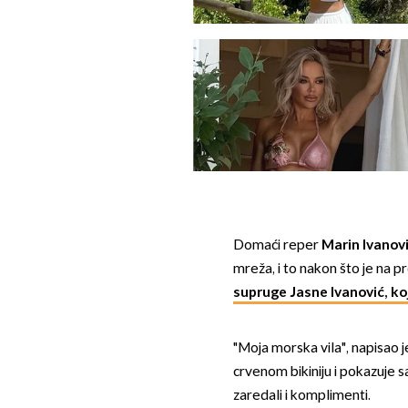
Domaći reper
Marin Ivanov
mreža, i to nakon što je na p
supruge Jasne Ivanović, ko
"Moja morska vila", napisao j
crvenom bikiniju i pokazuje 
zaredali i komplimenti.