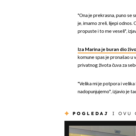
"Ona je prekrasna, puno se 
je, imamo zreli, lijepi odnos
propuste i to me veseli", izj
Iza Marina je buran dio živo
komune spas je pronašao u vjeri
privatnog života čuva za seb
"Velika mi je potpora i velika 
nadopunjujemo", izjavio je ta
POGLEDAJ
I OVU