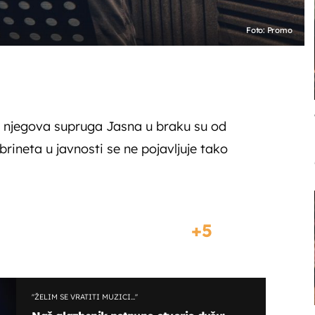
Foto: Promo
i njegova supruga Jasna u braku su od
 brineta u javnosti se ne pojavljuje tako
5
''ŽELIM SE VRATITI MUZICI...''