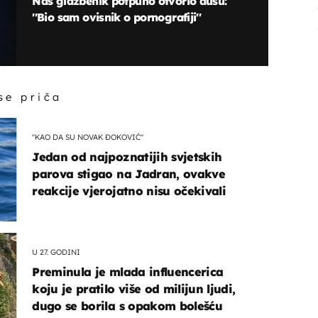
Naš glazbenik potpuno otvorio dušu:
''Bio sam ovisnik o pornografiji''
 se priča
"KAO DA SU NOVAK ĐOKOVIĆ"
Jedan od najpoznatijih svjetskih
parova stigao na Jadran, ovakve
reakcije vjerojatno nisu očekivali
U 27. GODINI
Preminula je mlada influencerica
koju je pratilo više od milijun ljudi,
dugo se borila s opakom bolešću