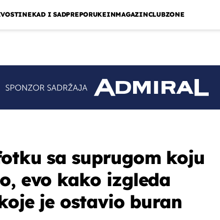
IVOSTI
NEKAD I SAD
PREPORUKE
INMAGAZIN
CLUBZONE
fotku sa suprugom koju
o, evo kako izgleda
koje je ostavio buran