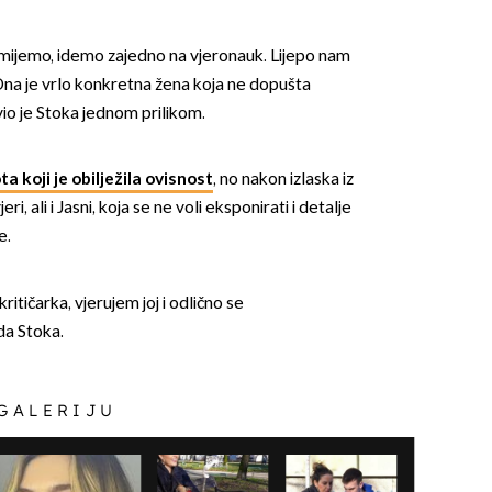
smijemo, idemo zajedno na vjeronauk. Lijepo nam
. Ona je vrlo konkretna žena koja ne dopušta
avio je Stoka jednom prilikom.
ta koji je obilježila ovisnost
, no nakon izlaska iz
, ali i Jasni, koja se ne voli eksponirati i detalje
e.
kritičarka, vjerujem joj i odlično se
da Stoka.
 GALERIJU