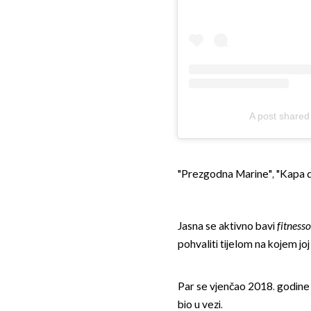
A post shared
"Prezgodna Marine", "Kapa dol
Jasna se aktivno bavi
fitnes
pohvaliti tijelom na kojem j
Par se vjenčao 2018. godine 
bio u vezi.