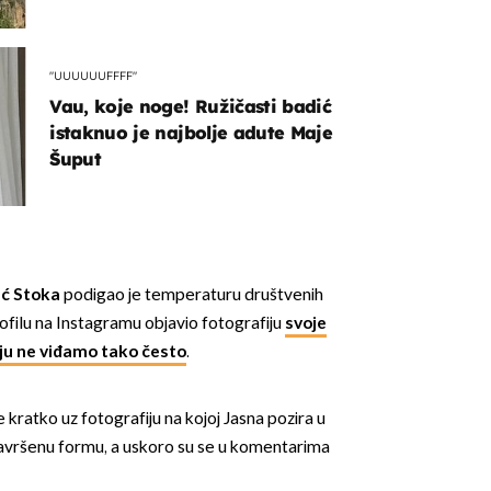
"UUUUUUFFFF"
Vau, koje noge! Ružičasti badić
istaknuo je najbolje adute Maje
Šuput
ić Stoka
podigao je temperaturu društvenih
rofilu na Instagramu objavio fotografiju
svoje
ju ne viđamo tako često
.
e kratko uz fotografiju na kojoj Jasna pozira u
savršenu formu, a uskoro su se u komentarima