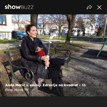
Anđa Marić u emisiji Zdravlje na kvadrat - 11
Foto: Nova TV