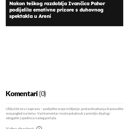
Nakon teškog razdoblja Ivančica Pahor
podijelila emotivne prizore s duhovnog
spektakla u Areni
Komentari
(0)
Uključite se u raspravu – podijelite svoje mišljenje, postavite pitanja ili ponudite
svoj pogled na temu. Vaš komentar može potaknuti zanimljiv dijalog i
obogatiti zajednicu našeg portala.
Važna obavijest
!