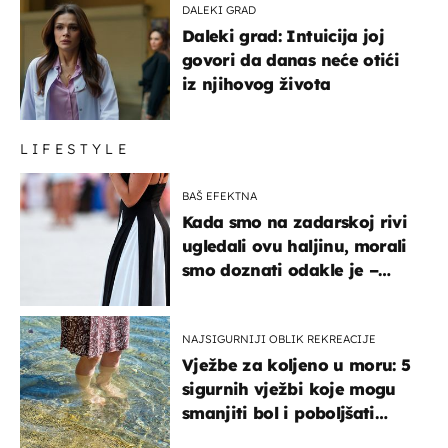
DALEKI GRAD
Daleki grad: Intuicija joj
govori da danas neće otići
iz njihovog života
LIFESTYLE
BAŠ EFEKTNA
Kada smo na zadarskoj rivi
ugledali ovu haljinu, morali
smo doznati odakle je –
košta samo 18 eura
NAJSIGURNIJI OBLIK REKREACIJE
Vježbe za koljeno u moru: 5
sigurnih vježbi koje mogu
smanjiti bol i poboljšati
pokretljivost