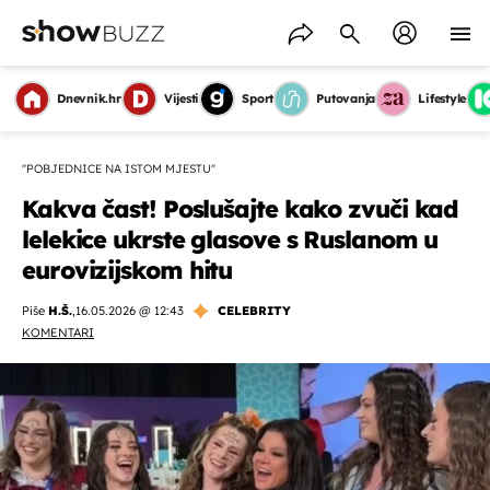
Dnevnik.hr
Vijesti
Sport
Putovanja
Lifestyle
''POBJEDNICE NA ISTOM MJESTU''
Kakva čast! Poslušajte kako zvuči kad
lelekice ukrste glasove s Ruslanom u
eurovizijskom hitu
Piše
H.Š.
,
16.05.2026 @ 12:43
CELEBRITY
KOMENTARI
OMOGUĆI OBAVIJESTI