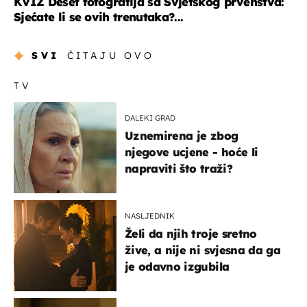
KVIZ Deset fotografija sa Svjetskog prvenstva:
Sjećate li se ovih trenutaka?...
SVI
ČITAJU OVO
TV
DALEKI GRAD
Uznemirena je zbog
njegove ucjene - hoće li
napraviti što traži?
NASLJEDNIK
Želi da njih troje sretno
žive, a nije ni svjesna da ga
je odavno izgubila