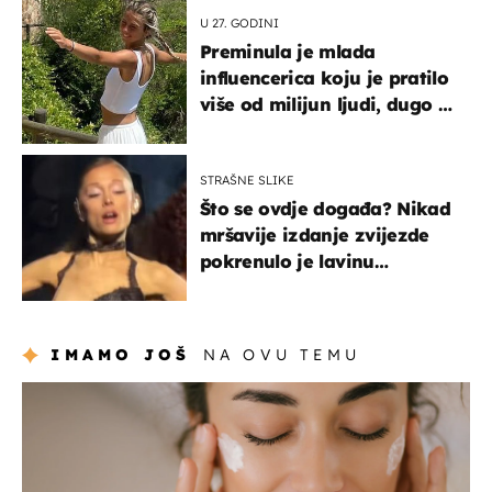
U 27. GODINI
Preminula je mlada
influencerica koju je pratilo
više od milijun ljudi, dugo se
borila s opakom bolešću
STRAŠNE SLIKE
Što se ovdje događa? Nikad
mršavije izdanje zvijezde
pokrenulo je lavinu
zabrinutih komentara
IMAMO JOŠ
NA OVU TEMU
moda & ljepota