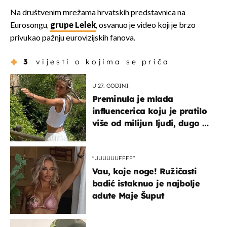
Na društvenim mrežama hrvatskih predstavnica na
Eurosongu,
grupe Lelek
, osvanuo je video koji je brzo
privukao pažnju eurovizijskih fanova.
3
vijesti o kojima se priča
U 27. GODINI
Preminula je mlada
influencerica koju je pratilo
više od milijun ljudi, dugo se
borila s opakom bolešću
"UUUUUUFFFF"
Vau, koje noge! Ružičasti
badić istaknuo je najbolje
adute Maje Šuput