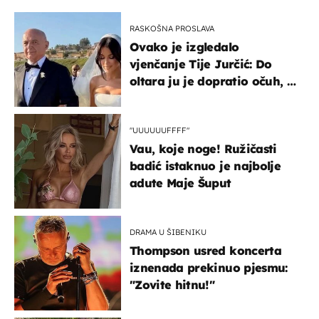
RASKOŠNA PROSLAVA
Ovako je izgledalo
vjenčanje Tije Jurčić: Do
oltara ju je dopratio očuh, a
slavilo se uz Olivera i Rozgu
"UUUUUUFFFF"
Vau, koje noge! Ružičasti
badić istaknuo je najbolje
adute Maje Šuput
DRAMA U ŠIBENIKU
Thompson usred koncerta
iznenada prekinuo pjesmu:
"Zovite hitnu!"