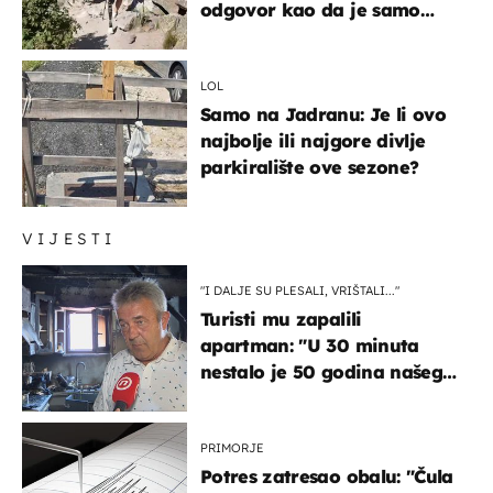
odgovor kao da je samo
čekao…
LOL
Samo na Jadranu: Je li ovo
najbolje ili najgore divlje
parkiralište ove sezone?
VIJESTI
"I DALJE SU PLESALI, VRIŠTALI..."
Turisti mu zapalili
apartman: "U 30 minuta
nestalo je 50 godina našeg
života, supruga i ja ne
možemo oka sklopiti"
PRIMORJE
Potres zatresao obalu: "Čula