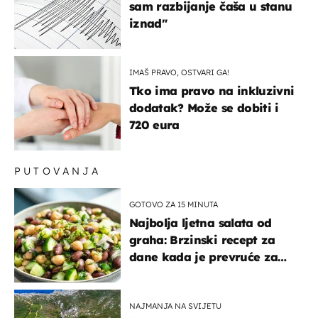
sam razbijanje čaša u stanu
iznad"
IMAŠ PRAVO, OSTVARI GA!
Tko ima pravo na inkluzivni
dodatak? Može se dobiti i
720 eura
PUTOVANJA
GOTOVO ZA 15 MINUTA
Najbolja ljetna salata od
graha: Brzinski recept za
dane kada je prevruće za
kuhanje
NAJMANJA NA SVIJETU