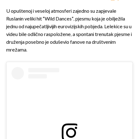
U opuštenoj i veseloj atmosferi zajedno su zapjevale
Ruslanin veliki hit “Wild Dances”, pjesmu koja je obilježila
jednu od najupečatljivijih eurovizijskih pobjeda. Lelekice su u
videu bile odlično raspoložene, a spontani trenutak pjesme i
druženja posebno je oduševio fanove na društvenim
mrežama.