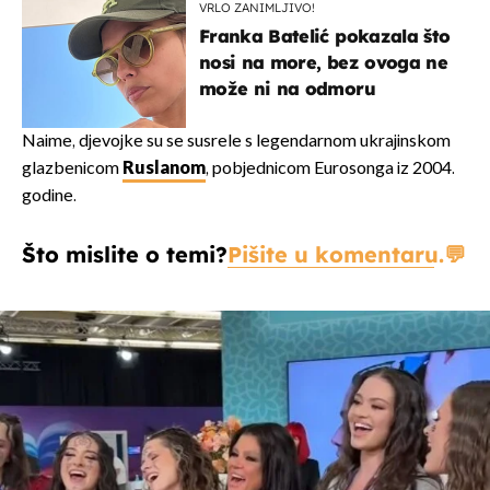
VRLO ZANIMLJIVO!
Franka Batelić pokazala što
nosi na more, bez ovoga ne
može ni na odmoru
Naime, djevojke su se susrele s legendarnom ukrajinskom
glazbenicom
Ruslanom
, pobjednicom Eurosonga iz 2004.
godine.
Što mislite o temi?
Pišite u komentaru.