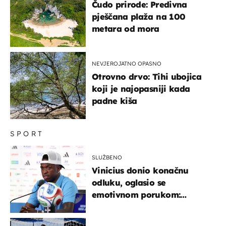
Čudo prirode: Predivna
pješčana plaža na 100
metara od mora
NEVJEROJATNO OPASNO
Otrovno drvo: Tihi ubojica
koji je najopasniji kada
padne kiša
SPORT
SLUŽBENO
Vinicius donio konačnu
odluku, oglasio se
emotivnom porukom:
"Hvala vam svima"