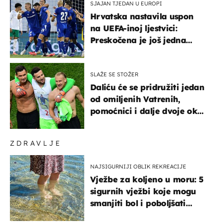
SJAJAN TJEDAN U EUROPI
Hrvatska nastavila uspon
na UEFA-inoj ljestvici:
Preskočena je još jedna
država
SLAŽE SE STOŽER
Daliću će se pridružiti jedan
od omiljenih Vatrenih,
pomoćnici i dalje dvoje oko
ponude
ZDRAVLJE
NAJSIGURNIJI OBLIK REKREACIJE
Vježbe za koljeno u moru: 5
sigurnih vježbi koje mogu
smanjiti bol i poboljšati
pokretljivost