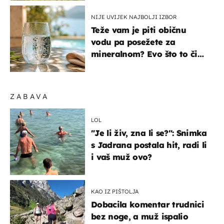
NIJE UVIJEK NAJBOLJI IZBOR
Teže vam je piti običnu
vodu pa posežete za
mineralnom? Evo što to čini
organizmu
ZABAVA
LOL
"Je li živ, zna li se?": Snimka
s Jadrana postala hit, radi li
i vaš muž ovo?
KAO IZ PIŠTOLJA
Dobacila komentar trudnici
bez noge, a muž ispalio