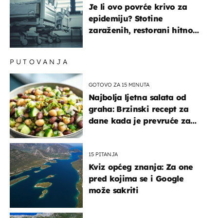
Je li ovo povrće krivo za
epidemiju? Stotine
zaraženih, restorani hitno
povukli proizvod
PUTOVANJA
GOTOVO ZA 15 MINUTA
Najbolja ljetna salata od
graha: Brzinski recept za
dane kada je prevruće za
kuhanje
15 PITANJA
Kviz općeg znanja: Za one
pred kojima se i Google
može sakriti