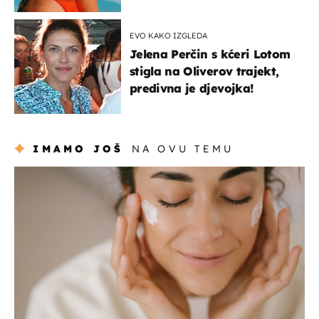
EVO KAKO IZGLEDA
Jelena Perčin s kćeri Lotom
stigla na Oliverov trajekt,
predivna je djevojka!
IMAMO JOŠ
NA OVU TEMU
moda & ljepota