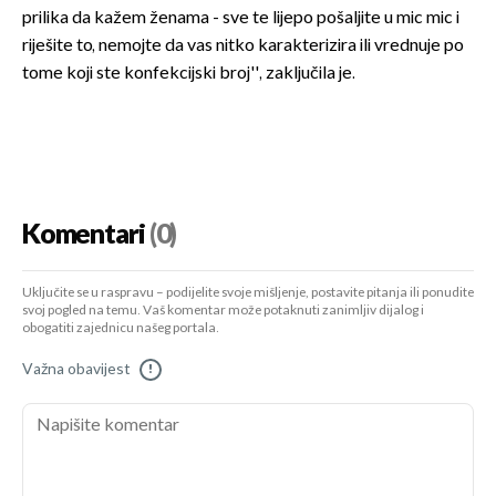
prilika da kažem ženama - sve te lijepo pošaljite u mic mic i
riješite to, nemojte da vas nitko karakterizira ili vrednuje po
tome koji ste konfekcijski broj'', zaključila je.
Komentari
(0)
Uključite se u raspravu – podijelite svoje mišljenje, postavite pitanja ili ponudite
svoj pogled na temu. Vaš komentar može potaknuti zanimljiv dijalog i
obogatiti zajednicu našeg portala.
Važna obavijest
!