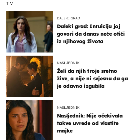
TV
DALEKI GRAD
Daleki grad: Intuicija joj
govori da danas neće otići
iz njihovog života
NASLJEDNIK
Želi da njih troje sretno
žive, a nije ni svjesna da ga
je odavno izgubila
NASLJEDNIK
Nasljednik: Nije očekivala
takve uvrede od vlastite
majke