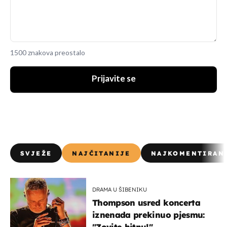
1500 znakova preostalo
Prijavite se
SVJEŽE
NAJČITANIJE
NAJKOMENTIRAN
DRAMA U ŠIBENIKU
Thompson usred koncerta
iznenada prekinuo pjesmu:
"Zovite hitnu!"