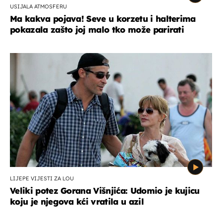
USIJALA ATMOSFERU
Ma kakva pojava! Seve u korzetu i halterima
pokazala zašto joj malo tko može parirati
LIJEPE VIJESTI ZA LOU
Veliki potez Gorana Višnjića: Udomio je kujicu
koju je njegova kći vratila u azil