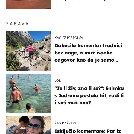
ZABAVA
KAO IZ PIŠTOLJA
Dobacila komentar trudnici
bez noge, a muž ispalio
odgovor kao da je samo
čekao…
LOL
"Je li živ, zna li se?": Snimka
s Jadrana postala hit, radi li
i vaš muž ovo?
ŠTO KAŽETE?
Isključio komentare: Par iz