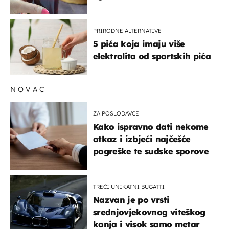
PRIRODNE ALTERNATIVE
5 pića koja imaju više
elektrolita od sportskih pića
NOVAC
ZA POSLODAVCE
Kako ispravno dati nekome
otkaz i izbjeći najčešće
pogreške te sudske sporove
TREĆI UNIKATNI BUGATTI
Nazvan je po vrsti
srednjovjekovnog viteškog
konja i visok samo metar