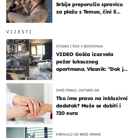
Srbije preporučio spravicu
za plažu s Temua, čini li
vam se ovo sigurnim?
VIJESTI
STIGAO I ŠOK S BOOKINGA
VIDEO Gošća izazvala
požar luksuznog
apartmana. Vlasnik: "Dok je
gorjelo, smijali su se, pili i
pokazivali mi srednji prst"
IMAŠ PRAVO, OSTVARI GA!
Tko ima pravo na inkluzivni
dodatak? Može se dobiti i
720 eura
KRENULO OD BRZE HRANE