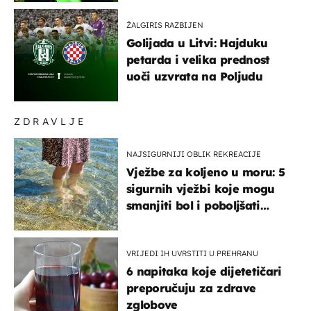
ŽALGIRIS RAZBIJEN
Golijada u Litvi: Hajduku
petarda i velika prednost
uoči uzvrata na Poljudu
ZDRAVLJE
NAJSIGURNIJI OBLIK REKREACIJE
Vježbe za koljeno u moru: 5
sigurnih vježbi koje mogu
smanjiti bol i poboljšati
pokretljivost
VRIJEDI IH UVRSTITI U PREHRANU
6 napitaka koje dijetetičari
preporučuju za zdrave
zglobove