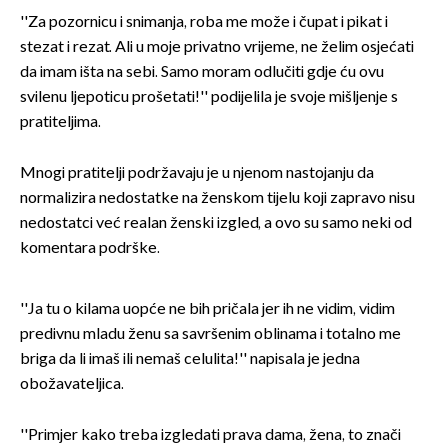
''Za pozornicu i snimanja, roba me može i čupat i pikat i
stezat i rezat. Ali u moje privatno vrijeme, ne želim osjećati
da imam išta na sebi. Samo moram odlučiti gdje ću ovu
svilenu ljepoticu prošetati!'' podijelila je svoje mišljenje s
pratiteljima.
Mnogi pratitelji podržavaju je u njenom nastojanju da
normalizira nedostatke na ženskom tijelu koji zapravo nisu
nedostatci već realan ženski izgled, a ovo su samo neki od
komentara podrške.
''Ja tu o kilama uopće ne bih pričala jer ih ne vidim, vidim
predivnu mladu ženu sa savršenim oblinama i totalno me
briga da li imaš ili nemaš celulita!'' napisala je jedna
obožavateljica.
''Primjer kako treba izgledati prava dama, žena, to znači