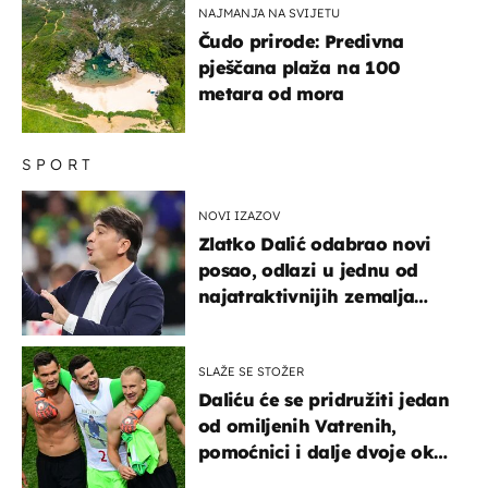
NAJMANJA NA SVIJETU
Čudo prirode: Predivna
pješčana plaža na 100
metara od mora
SPORT
NOVI IZAZOV
Zlatko Dalić odabrao novi
posao, odlazi u jednu od
najatraktivnijih zemalja
svijeta
SLAŽE SE STOŽER
Daliću će se pridružiti jedan
od omiljenih Vatrenih,
pomoćnici i dalje dvoje oko
ponude