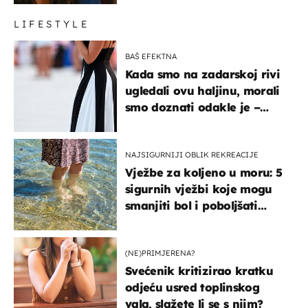
LIFESTYLE
BAŠ EFEKTNA
Kada smo na zadarskoj rivi
ugledali ovu haljinu, morali
smo doznati odakle je –
košta samo 18 eura
NAJSIGURNIJI OBLIK REKREACIJE
Vježbe za koljeno u moru: 5
sigurnih vježbi koje mogu
smanjiti bol i poboljšati
pokretljivost
(NE)PRIMJERENA?
Svećenik kritizirao kratku
odjeću usred toplinskog
vala, slažete li se s njim?