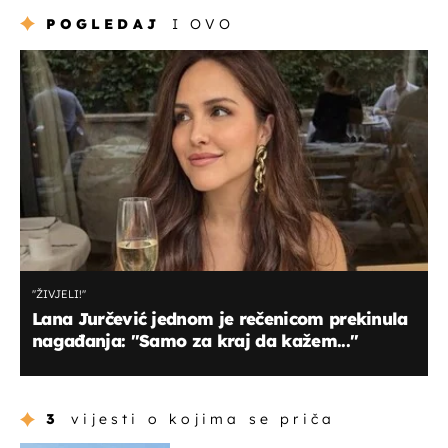
POGLEDAJ
I OVO
''ŽIVJELI!''
Lana Jurčević jednom je rečenicom prekinula
nagađanja: ''Samo za kraj da kažem...''
3
vijesti o kojima se priča