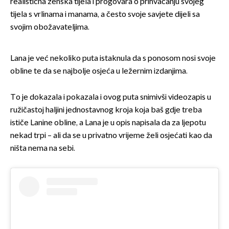
realistična ženska tijela i progovara o prihvaćanju svojeg
tijela s vrlinama i manama, a često svoje savjete dijeli sa
svojim obožavateljima.
Lana je već nekoliko puta istaknula da s ponosom nosi svoje
obline te da se najbolje osjeća u ležernim izdanjima.
To je dokazala i pokazala i ovog puta snimivši videozapis u
ružičastoj haljini jednostavnog kroja koja baš gdje treba
ističe Lanine obline, a Lana je u opis napisala da za ljepotu
nekad trpi – ali da se u privatno vrijeme želi osjećati kao da
ništa nema na sebi.