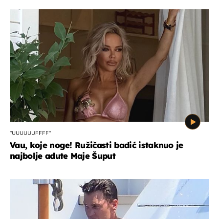
"UUUUUUFFFF"
Vau, koje noge! Ružičasti badić istaknuo je
najbolje adute Maje Šuput