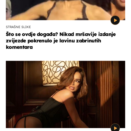
STRAŠNE SLIKE
Što se ovdje događa? Nikad mršavije izdanje
zvijezde pokrenulo je lavinu zabrinutih
komentara