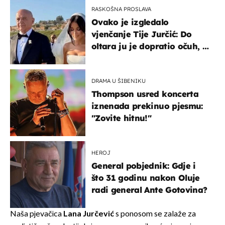
RASKOŠNA PROSLAVA
Ovako je izgledalo
vjenčanje Tije Jurčić: Do
oltara ju je dopratio očuh, a
slavilo se uz Olivera i Rozgu
DRAMA U ŠIBENIKU
Thompson usred koncerta
iznenada prekinuo pjesmu:
"Zovite hitnu!"
HEROJ
General pobjednik: Gdje i
što 31 godinu nakon Oluje
radi general Ante Gotovina?
Naša pjevačica
Lana Jurčević
s ponosom se zalaže za