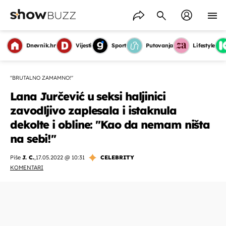
Dnevnik.hr
Vijesti
Sport
Putovanja
Lifestyle
''BRUTALNO ZAMAMNO!''
Lana Jurčević u seksi haljinici
zavodljivo zaplesala i istaknula
dekolte i obline: ''Kao da nemam ništa
na sebi!''
Piše
J. C.
,
17.05.2022 @ 10:31
CELEBRITY
KOMENTARI
OMOGUĆI OBAVIJESTI