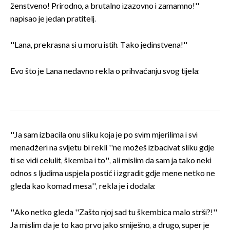
ženstveno! Prirodno, a brutalno izazovno i zamamno!''
napisao je jedan pratitelj.
''Lana, prekrasna si u moru istih. Tako jedinstvena!''
Evo što je Lana nedavno rekla o prihvaćanju svog tijela:
''Ja sam izbacila onu sliku koja je po svim mjerilima i svi
menadžeri na svijetu bi rekli ''ne možeš izbacivat sliku gdje
ti se vidi celulit, škemba i to'', ali mislim da sam ja tako neki
odnos s ljudima uspjela postić i izgradit gdje mene netko ne
gleda kao komad mesa'', rekla je i dodala:
''Ako netko gleda ''Zašto njoj sad tu škembica malo strši?!''
Ja mislim da je to kao prvo jako smiješno, a drugo, super je