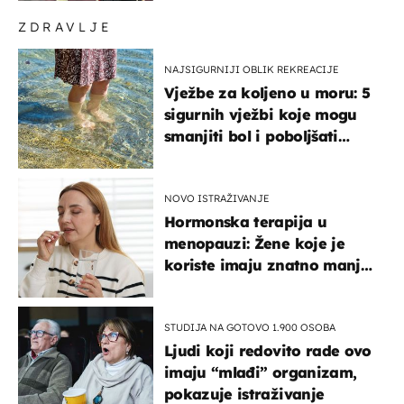
ZDRAVLJE
NAJSIGURNIJI OBLIK REKREACIJE
Vježbe za koljeno u moru: 5
sigurnih vježbi koje mogu
smanjiti bol i poboljšati
pokretljivost
NOVO ISTRAŽIVANJE
Hormonska terapija u
menopauzi: Žene koje je
koriste imaju znatno manji
rizik od ovoga
STUDIJA NA GOTOVO 1.900 OSOBA
Ljudi koji redovito rade ovo
imaju “mlađi” organizam,
pokazuje istraživanje