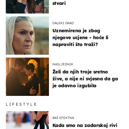
stvari
DALEKI GRAD
Uznemirena je zbog
njegove ucjene - hoće li
napraviti što traži?
NASLJEDNIK
Želi da njih troje sretno
žive, a nije ni svjesna da ga
je odavno izgubila
LIFESTYLE
BAŠ EFEKTNA
Kada smo na zadarskoj rivi