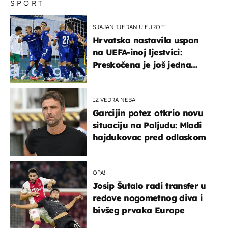
SPORT
SJAJAN TJEDAN U EUROPI
Hrvatska nastavila uspon
na UEFA-inoj ljestvici:
Preskočena je još jedna
država
IZ VEDRA NEBA
Garcijin potez otkrio novu
situaciju na Poljudu: Mladi
hajdukovac pred odlaskom
OPA!
Josip Šutalo radi transfer u
redove nogometnog diva i
bivšeg prvaka Europe