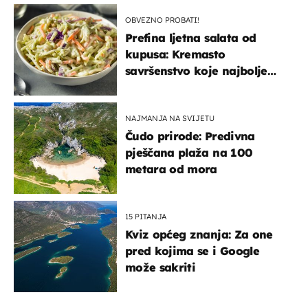
OBVEZNO PROBATI!
Prefina ljetna salata od
kupusa: Kremasto
savršenstvo koje najbolje
paše uz pečeno meso
NAJMANJA NA SVIJETU
Čudo prirode: Predivna
pješčana plaža na 100
metara od mora
15 PITANJA
Kviz općeg znanja: Za one
pred kojima se i Google
može sakriti