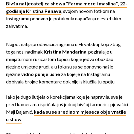
Bivša natjecateljica showa "Farma more i maslina", 22-
godišnja Kristina Penava
, svojom novom fotkom na
Instagramu ponovno je potaknula nagađanja o estetskim
zahvatima.
Najpoznatija prodavačica agruma u Hrvatskoj, koja zbog
toga nosi nadimak
Kristina Mandarina
, pozirala je u
minijaturnom ružičastom topiću koji je jedva obuzdao
njezine umjetne grudi, a u fokusu su se ponovno našle
njezine
vidno punije usne
za koje je na Instagramu
dobivala brojne komentare dok nije isključila tu opciju.
Iako je dugo šutjela o korekcijama koje je napravila, sve je
pred kamerama ispričala još jednoj bivšoj farmerici, pjevačici
Maji Bajamić,
kada su se sredinom mjeseca obje vratile
u show
.