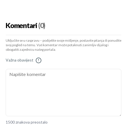
Komentari
(0)
Uključite se u raspravu – podijelite svoje mišljenje, postavite pitanja ili ponudite
svoj pogled na temu. Vaš komentar može potaknuti zanimljiv dijalog i
obogatiti zajednicu našeg portala.
Važna obavijest
!
1500 znakova preostalo