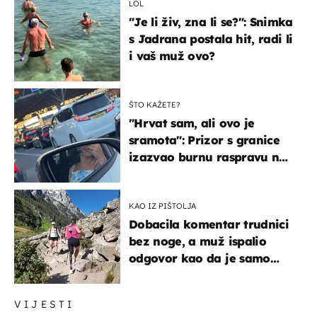
LOL
"Je li živ, zna li se?": Snimka
s Jadrana postala hit, radi li
i vaš muž ovo?
ŠTO KAŽETE?
"Hrvat sam, ali ovo je
sramota": Prizor s granice
izazvao burnu raspravu na
društvenim mrežama
KAO IZ PIŠTOLJA
Dobacila komentar trudnici
bez noge, a muž ispalio
odgovor kao da je samo
čekao…
VIJESTI