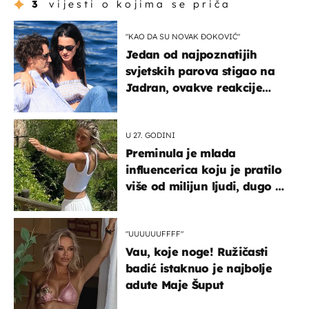
3
vijesti o kojima se priča
"KAO DA SU NOVAK ĐOKOVIĆ"
Jedan od najpoznatijih
svjetskih parova stigao na
Jadran, ovakve reakcije
vjerojatno nisu očekivali
U 27. GODINI
Preminula je mlada
influencerica koju je pratilo
više od milijun ljudi, dugo se
borila s opakom bolešću
"UUUUUUFFFF"
Vau, koje noge! Ružičasti
badić istaknuo je najbolje
adute Maje Šuput