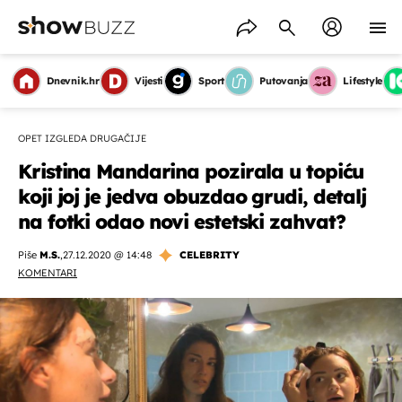
Dnevnik.hr
Vijesti
Sport
Putovanja
Lifestyle
OPET IZGLEDA DRUGAČIJE
Kristina Mandarina pozirala u topiću
koji joj je jedva obuzdao grudi, detalj
na fotki odao novi estetski zahvat?
Piše
M.S.
,
27.12.2020 @ 14:48
CELEBRITY
KOMENTARI
OMOGUĆI OBAVIJESTI