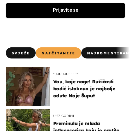
Prijavite se
SVJEŽE
NAJČITANIJE
NAJKOMENTIRAN
"UUUUUUFFFF"
Vau, koje noge! Ružičasti
badić istaknuo je najbolje
adute Maje Šuput
U 27. GODINI
Preminula je mlada
influencerica koju je pratilo