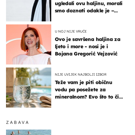
ugledali ovu haljinu, morali
smo doznati odakle je –
košta samo 18 eura
U NOJ NIJE VRUĆE
Ovo je savršena haljina za
ljeto i more - nosi je i
Bojana Gregorić Vejzović
NIJE UVIJEK NAJBOLJI IZBOR
Teže vam je piti običnu
vodu pa posežete za
mineralnom? Evo što to čini
organizmu
ZABAVA