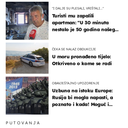
"I DALJE SU PLESALI, VRIŠTALI..."
Turisti mu zapalili
apartman: "U 30 minuta
nestalo je 50 godina našeg
života, supruga i ja ne
možemo oka sklopiti"
ČEKA SE NALAZ OBDUKCIJE
U moru pronađeno tijelo:
Otkriveno o kome se radi
OBAVJEŠTAJNO UPOZORENJE
Uzbuna na istoku Europe:
Rusija bi mogla napasti, a
poznato i kada! Moguć i
kopneni upad u članicu
NATO-a
PUTOVANJA