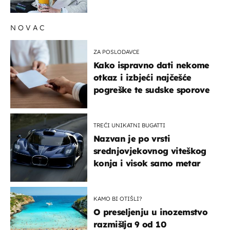
NOVAC
ZA POSLODAVCE
Kako ispravno dati nekome
otkaz i izbjeći najčešće
pogreške te sudske sporove
TREĆI UNIKATNI BUGATTI
Nazvan je po vrsti
srednjovjekovnog viteškog
konja i visok samo metar
KAMO BI OTIŠLI?
O preseljenju u inozemstvo
razmišlja 9 od 10