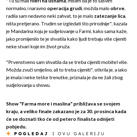
"Tu su mali
fileri na usnama
, mislim da je to sasvim
normalno, i naravno
operacija grudi
, možda malo
obrve
,
radila sam nedavno neki zahvat, to je malo
zatezanje lica
,
ništa pretjerano. Trudim se izgledati što prirodnije", kazala
je Mandarina koju je sudjelovanje u Farmi, kako sama kaže,
jako promijenilo te je shvatila kako ljudi trebaju više cijeniti
neke stvari koje im život pruža.
"Prvenstveno sam shvatila da se treba cijeniti mobitel više.
Možda zvuči smiješno, ali to treba cijeniti", otkrila je, a iako
je imala i neke teške trenutke, priznala je da ne žali zbog
sudjelovanja u showu.
Show "Farma more i maslina" približava se svojem
kraju, a veliko finale zakazano je za 30. prosinca kada
će se doznati tko će od petero finalista odnijeti
pobjedu.
POGLEDAJ
I OVU GALERIJU