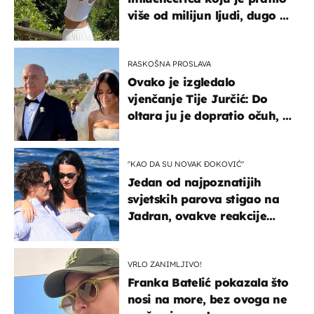
više od milijun ljudi, dugo se
borila s opakom bolešću
RASKOŠNA PROSLAVA
Ovako je izgledalo
vjenčanje Tije Jurčić: Do
oltara ju je dopratio očuh, a
slavilo se uz Olivera i Rozgu
"KAO DA SU NOVAK ĐOKOVIĆ"
Jedan od najpoznatijih
svjetskih parova stigao na
Jadran, ovakve reakcije
vjerojatno nisu očekivali
VRLO ZANIMLJIVO!
Franka Batelić pokazala što
nosi na more, bez ovoga ne