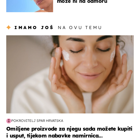
može ni na odmoru
IMAMO JOŠ
NA OVU TEMU
moda & ljepota
POKROVITELJ SPAR HRVATSKA
Omiljene proizvode za njegu sada možete kupiti
i usput, tijekom nabavke namirnica...