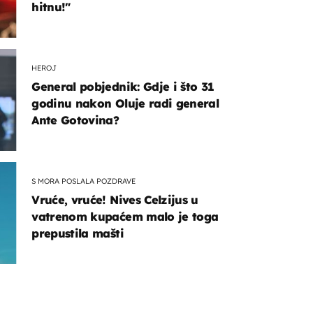
hitnu!"
HEROJ
General pobjednik: Gdje i što 31
godinu nakon Oluje radi general
Ante Gotovina?
S MORA POSLALA POZDRAVE
Vruće, vruće! Nives Celzijus u
vatrenom kupaćem malo je toga
prepustila mašti