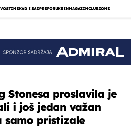
IVOSTI
NEKAD I SAD
PREPORUKE
INMAGAZIN
CLUBZONE
g Stonesa proslavila je
li i još jedan važan
u samo pristizale