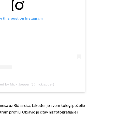
w this post on Instagram
OMOGUĆI OBAVIJESTI
red by Mick Jagger (@mickjagger)
tonesa uz Richardsa, također je svom kolegi poželio
m profilu. Objavio je čitav niz fotografija je i