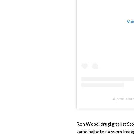
Vie
A post sha
Ron Wood
, drugi gitarist S
samo najbolje na svom Instagra