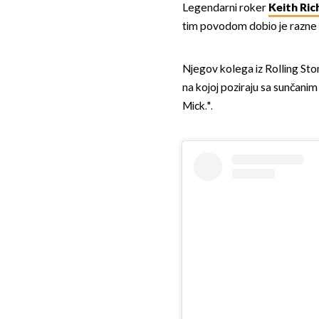
Legendarni roker
Keith Ric
tim povodom dobio je razne čes
Njegov kolega iz Rolling St
na kojoj poziraju sa sunčanim
Mick.".