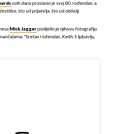
hards
ovih dana proslavio je svoj 80. rođendan, a
titke, što od prijatelja, što od obitelji.
onesa
Mick Jagger
podijelio je njihovu fotografiju
 naočalama: ''Sretan rođendan, Keith. S ljubavlju,