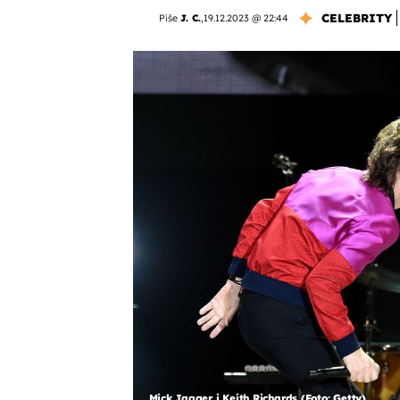
CELEBRITY
Piše
J. C.
,
19.12.2023 @ 22:44
Mick Jagger i Keith Richards (Foto: Getty)