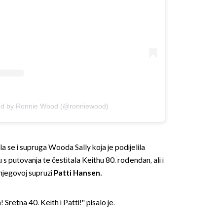
red by Ronnie Wood (@ronniewood)
 se i supruga Wooda Sally koja je podijelila
 s putovanja te čestitala Keithu 80. rođendan, ali i
 njegovoj supruzi
Patti Hansen.
 Sretna 40. Keith i Patti!'' pisalo je.