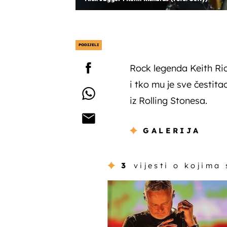
PODIJELI
Rock legenda Keith Ric
i tko mu je sve čestit
iz Rolling Stonesa.
GALERIJA
3
vijesti o kojima