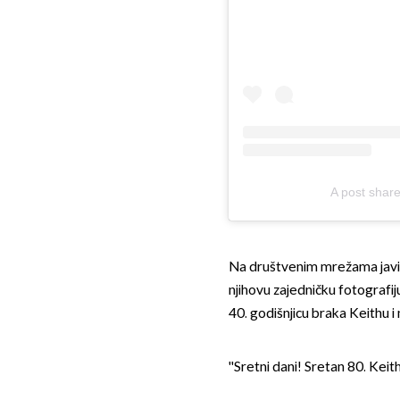
A post sha
Na društvenim mrežama javila
njihovu zajedničku fotografiju
40. godišnjicu braka Keithu i
''Sretni dani! Sretan 80. Keith!