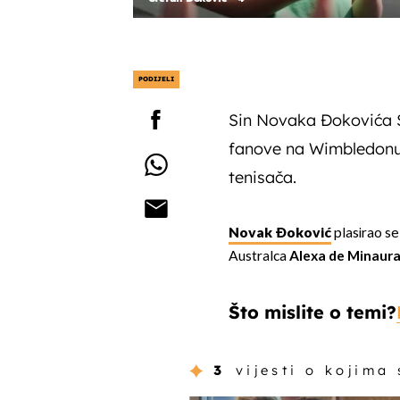
PODIJELI
Sin Novaka Đokovića S
fanove na Wimbledonu 
tenisača.
Novak Đoković
plasirao se
Australca
Alexa de Minaur
Što mislite o temi?
3
vijesti o kojima