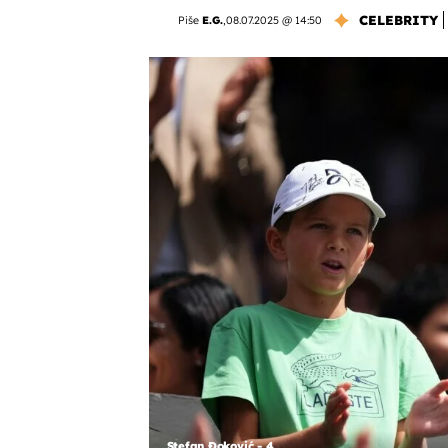
CELEBRITY
Piše
E.G.
,
08.07.2025 @ 14:50
Stefan Đoković - 4