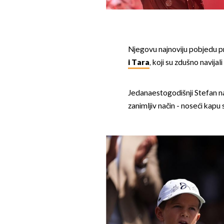
Njegovu najnoviju pobjedu pr
i Tara
, koji su zdušno navijal
Jedanaestogodišnji Stefan na 
zanimljiv način - noseći kapu