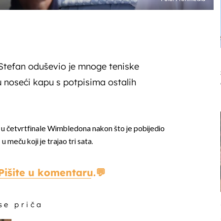
tefan oduševio je mnoge teniske
noseći kapu s potpisima ostalih
 u četvrtfinale Wimbledona nakon što je pobijedio
a
u meču koji je trajao tri sata.
Pišite u komentaru.
 se priča