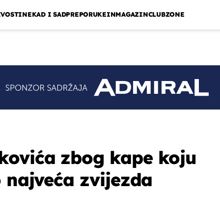
IVOSTI
NEKAD I SAD
PREPORUKE
INMAGAZIN
CLUBZONE
kovića zbog kape koju
o najveća zvijezda