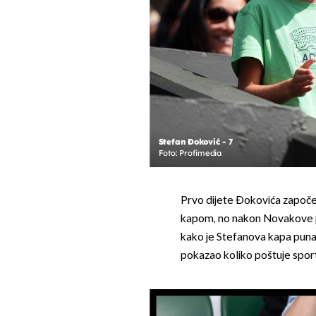
Stefan Đoković - 7
Foto: Profimedia
Prvo dijete Đokovića započ
kapom, no nakon Novakove po
kako je Stefanova kapa puna
pokazao koliko poštuje spor