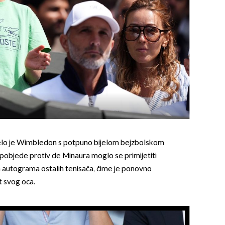
elo je Wimbledon s potpuno bijelom bejzbolskom
bjede protiv de Minaura moglo se primijetiti
 autograma ostalih tenisača, čime je ponovno
t svog oca.