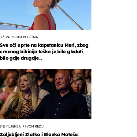
UŽIVA PUNIM PLUĆIMA
Sve oči uprte na kapetanicu Meri, zbog
crvenog bikinija teško je bilo gledati
bilo gdje drugdje...
SNIMLJENI U PRVOM REDU
Zaljubljeni Zlatko i Blanka Mateša: