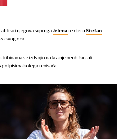
atili su i njegova supruga
Jelena
te djeca
Stefan
i za svog oca.
tribinama se izdvojio na krajnje neobičan, ali
 s potpisima kolega tenisača.