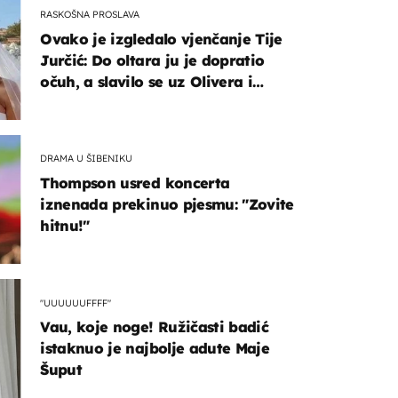
RASKOŠNA PROSLAVA
Ovako je izgledalo vjenčanje Tije
Jurčić: Do oltara ju je dopratio
očuh, a slavilo se uz Olivera i
Rozgu
DRAMA U ŠIBENIKU
Thompson usred koncerta
iznenada prekinuo pjesmu: "Zovite
hitnu!"
"UUUUUUFFFF"
Vau, koje noge! Ružičasti badić
istaknuo je najbolje adute Maje
Šuput