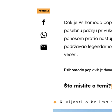
PODIJELI
Dok je Psihomodo pop s
posebnu pažnju privukao
ponosom pratio nastu
podržavao legendarnog
večeri.
Psihomodo pop
ovih je dana
Što mislite o temi?
3
vijesti o kojima