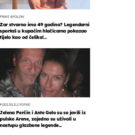
PRAVI APOLON!
Zar stvarno ima 49 godina? Legendarni
sportaš u kupaćim hlačicama pokazao
tijelo kao od čelika!...
PODIJELILI FOTKE!
Jelena Perčin i Ante Gelo su se javili iz
pulske Arene, zajedno su uživali u
nastupu glazbene legende...