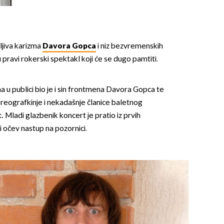
ljiva karizma
Davora Gopca
i niz bezvremenskih
 pravi rokerski spektakl koji će se dugo pamtiti.
u publici bio je i sin frontmena Davora Gopca te
oreografkinje i nekadašnje članice baletnog
c.
Mladi glazbenik koncert je pratio iz prvih
i očev nastup na pozornici.