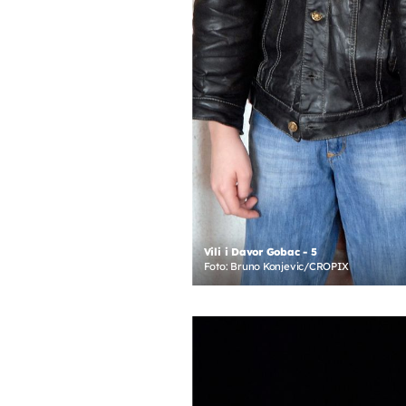
Vili i Davor Gobac - 5
Foto: Bruno Konjevic/CROPIX