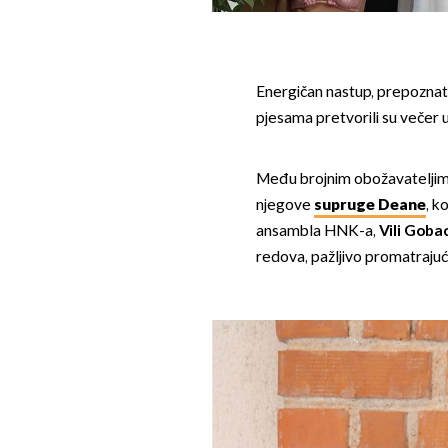
Energičan nastup, prepoznat
pjesama pretvorili su večer u
Među brojnim obožavateljima 
njegove
supruge Deane
, k
ansambla HNK-a,
Vili Goba
redova, pažljivo promatrajuć