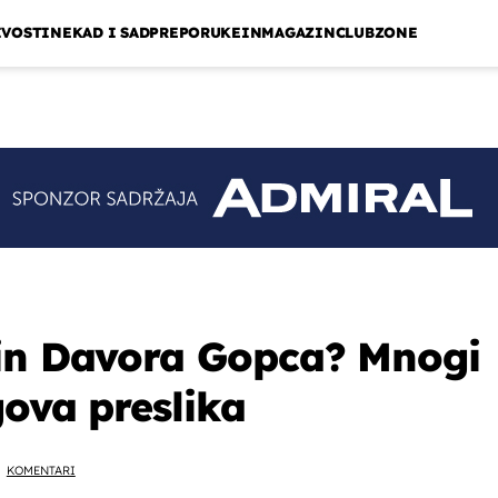
IVOSTI
NEKAD I SAD
PREPORUKE
INMAGAZIN
CLUBZONE
sin Davora Gopca? Mnogi
gova preslika
KOMENTARI