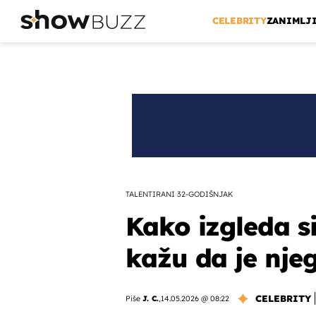
CELEBRITY
ZANIMLJ
TALENTIRANI 32-GODIŠNJAK
Kako izgleda 
kažu da je nje
CELEBRITY
Piše
J. C.
,
14.05.2026 @ 08:22