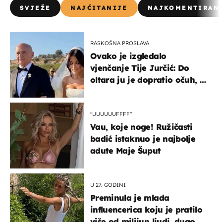
SVJEŽE
NAJČITANIJE
NAJKOMENTIRAN
RASKOŠNA PROSLAVA
Ovako je izgledalo
vjenčanje Tije Jurčić: Do
oltara ju je dopratio očuh, a
slavilo se uz Olivera i Rozgu
"UUUUUUFFFF"
Vau, koje noge! Ružičasti
badić istaknuo je najbolje
adute Maje Šuput
U 27. GODINI
Preminula je mlada
influencerica koju je pratilo
više od milijun ljudi, dugo se