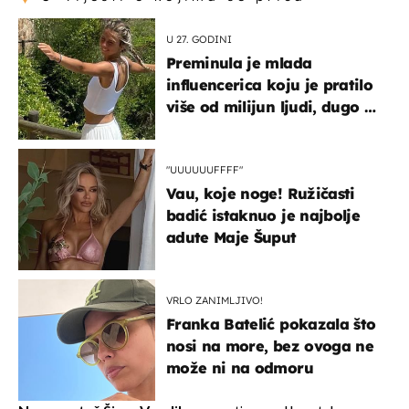
U 27. GODINI
Preminula je mlada
influencerica koju je pratilo
više od milijun ljudi, dugo se
borila s opakom bolešću
"UUUUUUFFFF"
Vau, koje noge! Ružičasti
badić istaknuo je najbolje
adute Maje Šuput
VRLO ZANIMLJIVO!
Franka Batelić pokazala što
nosi na more, bez ovoga ne
može ni na odmoru