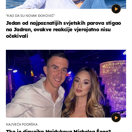
"KAO DA SU NOVAK ĐOKOVIĆ"
Jedan od najpoznatijih svjetskih parova stigao
na Jadran, ovakve reakcije vjerojatno nisu
očekivali
NAJVEĆA PODRŠKA
Tko je djevojka Hajdukova Michelea Šege?