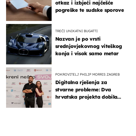
otkaz i izbjeći najčešće
pogreške te sudske sporove
TREĆI UNIKATNI BUGATTI
Nazvan je po vrsti
srednjovjekovnog viteškog
konja i visok samo metar
POKROVITELJ PHILIP MORRIS ZAGREB
Digitalna rješenja za
stvarne probleme: Dva
hrvatska projekta dobila
potporu za razvoj