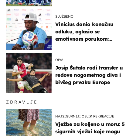
država
SLUŽBENO
Vinicius donio konačnu
odluku, oglasio se
emotivnom porukom:
"Hvala vam svima"
OPA!
Josip Šutalo radi transfer u
redove nogometnog diva i
bivšeg prvaka Europe
ZDRAVLJE
NAJSIGURNIJI OBLIK REKREACIJE
Vježbe za koljeno u moru: 5
sigurnih vježbi koje mogu