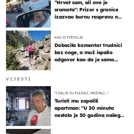
"Hrvat sam, ali ovo je
sramota": Prizor s granice
izazvao burnu raspravu na
društvenim mrežama
KAO IZ PIŠTOLJA
Dobacila komentar trudnici
bez noge, a muž ispalio
odgovor kao da je samo
čekao…
VIJESTI
"I DALJE SU PLESALI, VRIŠTALI..."
Turisti mu zapalili
apartman: "U 30 minuta
nestalo je 50 godina našeg
života, supruga i ja ne
možemo oka sklopiti"