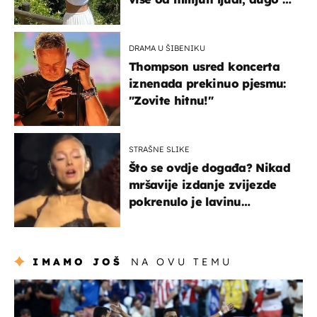
borila s opakom bolešću
DRAMA U ŠIBENIKU
Thompson usred koncerta
iznenada prekinuo pjesmu:
"Zovite hitnu!"
STRAŠNE SLIKE
Što se ovdje događa? Nikad
mršavije izdanje zvijezde
pokrenulo je lavinu
zabrinutih komentara
IMAMO JOŠ
NA OVU TEMU
svjetsko prvenstvo 2026