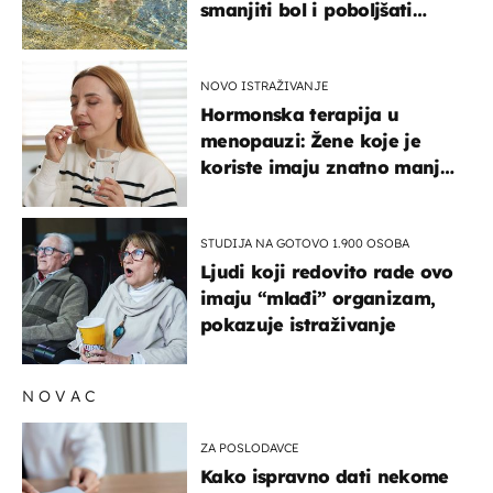
smanjiti bol i poboljšati
pokretljivost
NOVO ISTRAŽIVANJE
Hormonska terapija u
menopauzi: Žene koje je
koriste imaju znatno manji
rizik od ovoga
STUDIJA NA GOTOVO 1.900 OSOBA
Ljudi koji redovito rade ovo
imaju “mlađi” organizam,
pokazuje istraživanje
NOVAC
ZA POSLODAVCE
Kako ispravno dati nekome