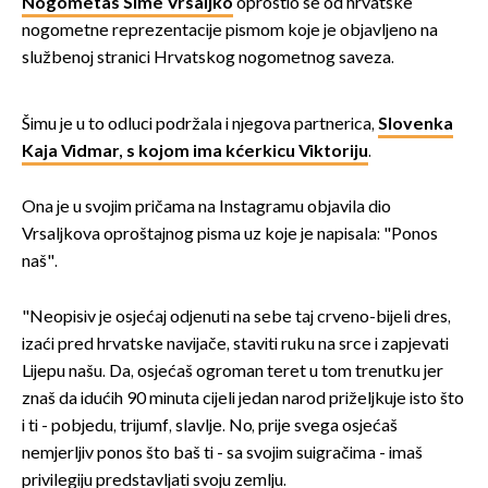
Nogometaš Šime Vrsaljko
oprostio se od hrvatske
nogometne reprezentacije pismom koje je objavljeno na
službenoj stranici Hrvatskog nogometnog saveza.
Šimu je u to odluci podržala i njegova partnerica,
Slovenka
Kaja Vidmar, s kojom ima kćerkicu Viktoriju
.
Ona je u svojim pričama na Instagramu objavila dio
Vrsaljkova oproštajnog pisma uz koje je napisala: "Ponos
naš".
"Neopisiv je osjećaj odjenuti na sebe taj crveno-bijeli dres,
izaći pred hrvatske navijače, staviti ruku na srce i zapjevati
Lijepu našu. Da, osjećaš ogroman teret u tom trenutku jer
znaš da idućih 90 minuta cijeli jedan narod priželjkuje isto što
i ti - pobjedu, trijumf, slavlje. No, prije svega osjećaš
nemjerljiv ponos što baš ti - sa svojim suigračima - imaš
privilegiju predstavljati svoju zemlju.