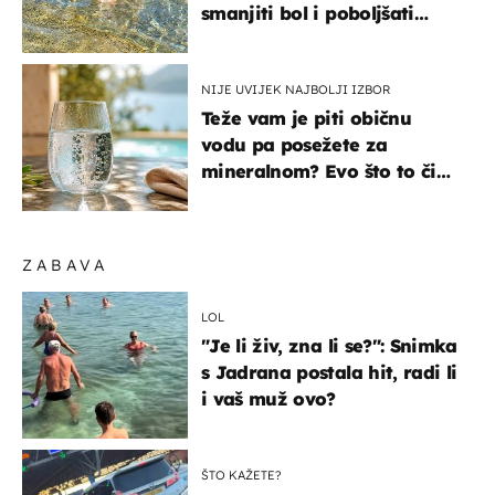
smanjiti bol i poboljšati
pokretljivost
NIJE UVIJEK NAJBOLJI IZBOR
Teže vam je piti običnu
vodu pa posežete za
mineralnom? Evo što to čini
organizmu
ZABAVA
LOL
"Je li živ, zna li se?": Snimka
s Jadrana postala hit, radi li
i vaš muž ovo?
ŠTO KAŽETE?