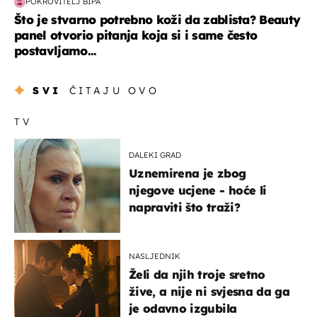
POKROVITELJ BIPA
Što je stvarno potrebno koži da zablista? Beauty
panel otvorio pitanja koja si i same često
postavljamo...
SVI
ČITAJU OVO
TV
DALEKI GRAD
Uznemirena je zbog
njegove ucjene - hoće li
napraviti što traži?
NASLJEDNIK
Želi da njih troje sretno
žive, a nije ni svjesna da ga
je odavno izgubila