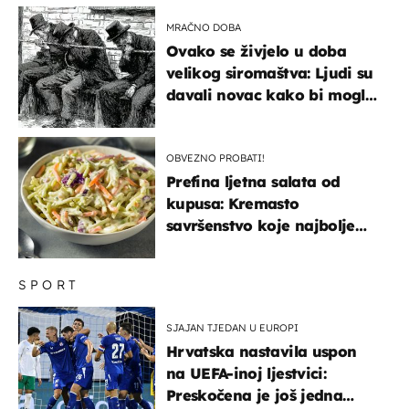
MRAČNO DOBA
Ovako se živjelo u doba
velikog siromaštva: Ljudi su
davali novac kako bi mogli
spavati na konopcima
OBVEZNO PROBATI!
Prefina ljetna salata od
kupusa: Kremasto
savršenstvo koje najbolje
paše uz pečeno meso
SPORT
SJAJAN TJEDAN U EUROPI
Hrvatska nastavila uspon
na UEFA-inoj ljestvici:
Preskočena je još jedna