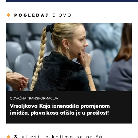
POGLEDAJ
I OVO
ODVAŽNA TRANSFORMACIJA
Vrsaljkova Kaja iznenadila promjenom
imidža, plava kosa otišla je u prošlost!
3
vijesti o kojima se priča