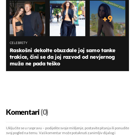
+
9
CELEBRITY
Raskošni dekolte obuzdale joj samo tanke
trakice, čini se da joj razvod od nevjernog
muža ne pada teško
Komentari
(0)
Uključite se u raspravu – podijelite svoje mišljenje, postavite pitanja ili ponudite
svoj pogled na temu. Vaš komentar može potaknuti zanimljiv dijalog i