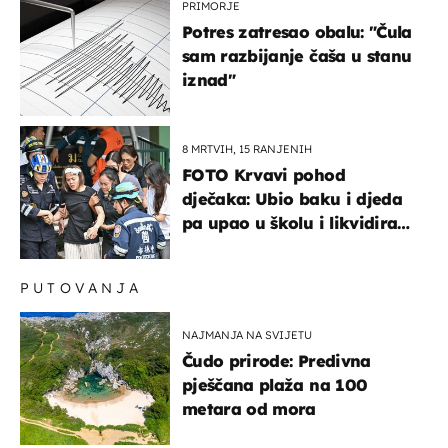
PRIMORJE
Potres zatresao obalu: "Čula
sam razbijanje čaša u stanu
iznad"
8 MRTVIH, 15 RANJENIH
FOTO Krvavi pohod
dječaka: Ubio baku i djeda
pa upao u školu i likvidirao
pet nastavnika
PUTOVANJA
NAJMANJA NA SVIJETU
Čudo prirode: Predivna
pješčana plaža na 100
metara od mora