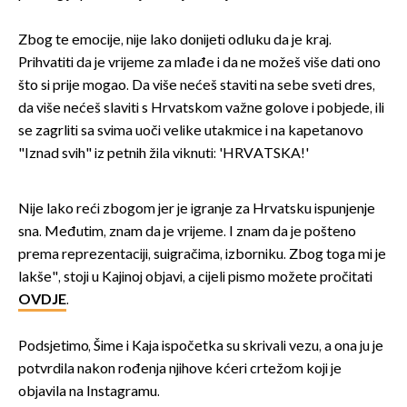
Zbog te emocije, nije lako donijeti odluku da je kraj.
Prihvatiti da je vrijeme za mlađe i da ne možeš više dati ono
što si prije mogao. Da više nećeš staviti na sebe sveti dres,
da više nećeš slaviti s Hrvatskom važne golove i pobjede, ili
se zagrliti sa svima uoči velike utakmice i na kapetanovo
"Iznad svih" iz petnih žila viknuti: 'HRVATSKA!'
Nije lako reći zbogom jer je igranje za Hrvatsku ispunjenje
sna. Međutim, znam da je vrijeme. I znam da je pošteno
prema reprezentaciji, suigračima, izborniku. Zbog toga mi je
lakše", stoji u Kajinoj objavi, a cijeli pismo možete pročitati
OVDJE
.
Podsjetimo, Šime i Kaja ispočetka su skrivali vezu, a ona ju je
potvrdila nakon rođenja njihove kćeri crtežom koji je
objavila na Instagramu.