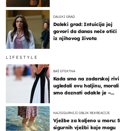
DALEKI GRAD
Daleki grad: Intuicija joj
govori da danas neće otići
iz njihovog života
LIFESTYLE
BAŠ EFEKTNA
Kada smo na zadarskoj rivi
ugledali ovu haljinu, morali
smo doznati odakle je –
košta samo 18 eura
NAJSIGURNIJI OBLIK REKREACIJE
Vježbe za koljeno u moru: 5
sigurnih vježbi koje mogu