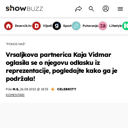
Dnevnik.hr
Vijesti
Sport
Putovanja
Lifestyle
"PONOS NAŠ"
Vrsaljkova partnerica Kaja Vidmar
oglasila se o njegovu odlasku iz
reprezentacije, pogledajte kako ga je
podržala!
Piše
M.S.
,
26.08.2022 @ 18:53
CELEBRITY
KOMENTARI
OMOGUĆI OBAVIJESTI