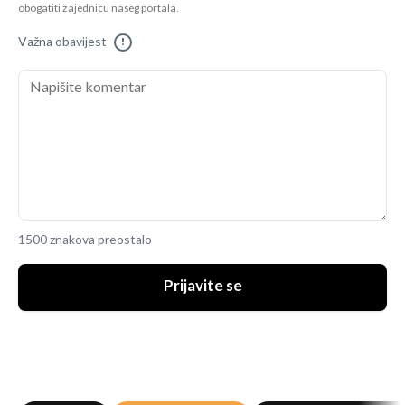
obogatiti zajednicu našeg portala.
Važna obavijest
!
1500 znakova preostalo
Prijavite se