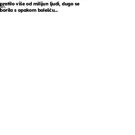
pratilo više od milijun ljudi, dugo se
an.
borila s opakom bolešću...