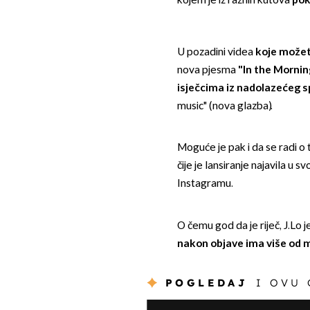
kojem je iz raznih kutova
pok
U pozadini videa
koje možet
nova pjesma
"In the Mornin
isječcima iz nadolazećeg 
music" (nova glazba).
Moguće je pak i da se radi o 
čije je lansiranje najavila u 
Instagramu.
O čemu god da je riječ, J.Lo
nakon objave ima
više od
m
POGLEDAJ
I OVU