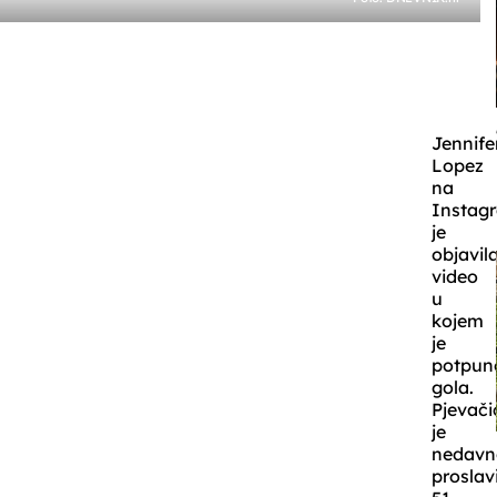
Jennife
Lopez
na
Instag
je
objavil
video
u
kojem
je
potpun
gola.
Pjevači
je
nedavn
proslav