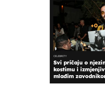
+
0
CELEBRITY
Svi pričaju o njez
kostimu i izmjenjiv
mlađim zavodnik