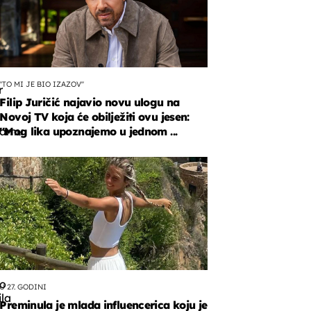
''TO MI JE BIO IZAZOV''
r
Filip Juričić najavio novu ulogu na
Novoj TV koja će obilježiti ovu jesen:
ramu
''Mog lika upoznajemo u jednom ...
a
o
ca
o
U 27. GODINI
ila
Preminula je mlada influencerica koju je