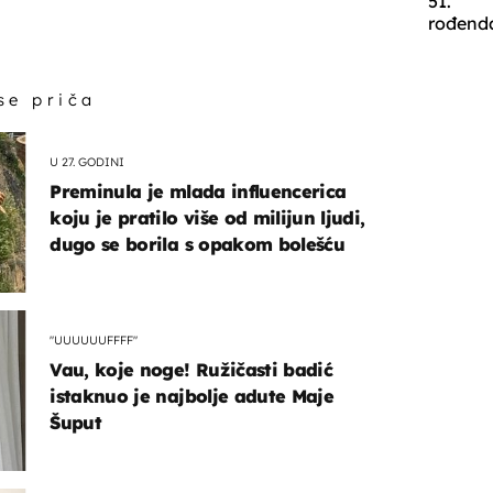
51.
rođend
 se priča
U 27. GODINI
Preminula je mlada influencerica
koju je pratilo više od milijun ljudi,
dugo se borila s opakom bolešću
"UUUUUUFFFF"
Vau, koje noge! Ružičasti badić
istaknuo je najbolje adute Maje
Šuput