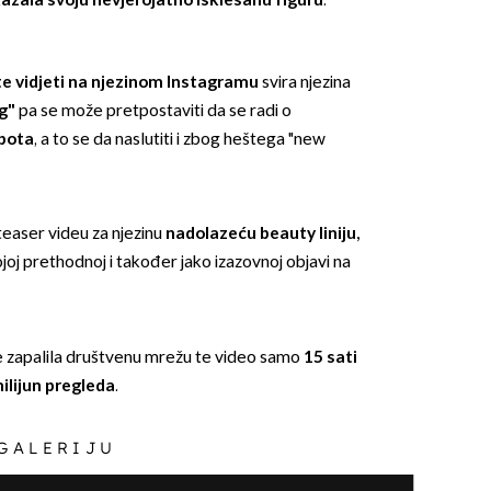
azala svoju nevjerojatno isklesanu figuru
.
e vidjeti na njezinom Instagramu
svira njezina
g"
pa se može pretpostaviti da se radi o
spota
, a to se da naslutiti i zbog heštega "new
OMOGUĆI OBAVIJESTI
teaser videu za njezinu
nadolazeću beauty liniju,
svojoj prethodnoj i također jako izazovnoj objavi na
 je zapalila društvenu mrežu te video samo
15 sati
ilijun pregleda
.
 GALERIJU