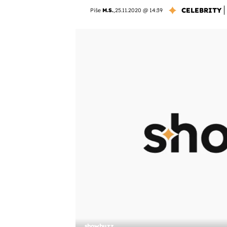
CELEBRITY
Piše
M.S.
,
25.11.2020 @ 14:39
showbuzz