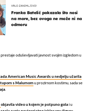
VRLO ZANIMLJIVO!
Franka Batelić pokazala što nosi
na more, bez ovoga ne može ni na
odmoru
 prestaje oduševljavati javnost svojim izgledom u
rada American Music Awards u nedjelju užarila
astupom s Malumom
u prozirnom kostimu, sada se
aja
.
i
objavila video u kojem
je potpuno gola
i u