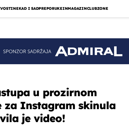
IVOSTI
NEKAD I SAD
PREPORUKE
INMAGAZIN
CLUBZONE
astupa u prozirnom
e za Instagram skinula
vila je video!