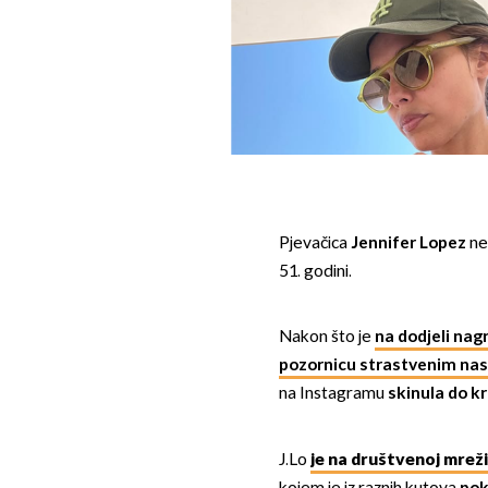
Pjevačica
Jennifer Lopez
ne
51. godini.
Nakon što je
na dodjeli nag
pozornicu strastvenim n
na Instagramu
skinula do kr
J.Lo
je na društvenoj mrež