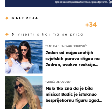
GALERIJA
34
3
vijesti o kojima se priča
"KAO DA SU NOVAK ĐOKOVIĆ"
Jedan od najpoznatijih
svjetskih parova stigao na
Jadran, ovakve reakcije
vjerojatno nisu očekivali
"VRUĆE JE OVDJE"
Malo tko zna da je bila
misica! Badić je istaknuo
besprijekornu figuru zgodne
voditeljice