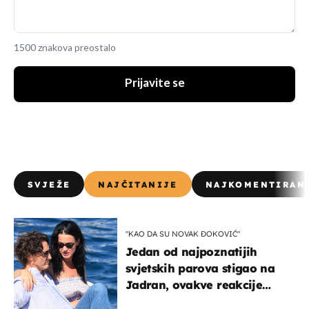
1500 znakova preostalo
Prijavite se
SVJEŽE
NAJČITANIJE
NAJKOMENTIRAN
"KAO DA SU NOVAK ĐOKOVIĆ"
Jedan od najpoznatijih
svjetskih parova stigao na
Jadran, ovakve reakcije
vjerojatno nisu očekivali