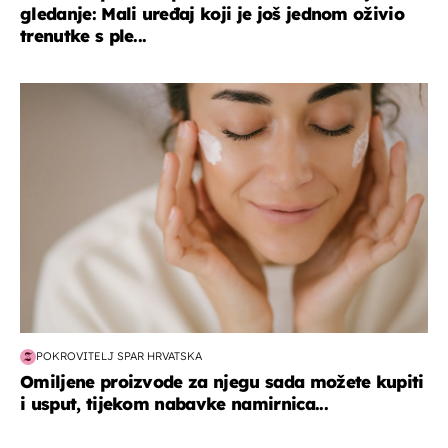
gledanje: Mali uređaj koji je još jednom oživio
trenutke s ple...
moda & ljepota
POKROVITELJ SPAR HRVATSKA
Omiljene proizvode za njegu sada možete kupiti
i usput, tijekom nabavke namirnica...