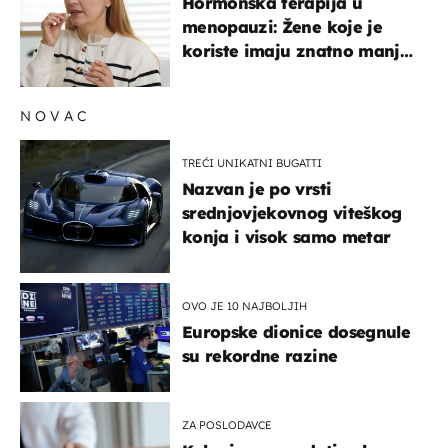
Hormonska terapija u
menopauzi: Žene koje je
koriste imaju znatno manji
rizik od ovoga
NOVAC
TREĆI UNIKATNI BUGATTI
Nazvan je po vrsti
srednjovjekovnog viteškog
konja i visok samo metar
OVO JE 10 NAJBOLJIH
Europske dionice dosegnule
su rekordne razine
ZA POSLODAVCE