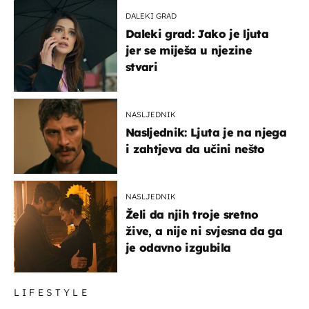
DALEKI GRAD
Daleki grad: Jako je ljuta
jer se miješa u njezine
stvari
NASLJEDNIK
Nasljednik: Ljuta je na njega
i zahtjeva da učini nešto
NASLJEDNIK
Želi da njih troje sretno
žive, a nije ni svjesna da ga
je odavno izgubila
LIFESTYLE