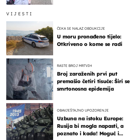
VIJESTI
ČEKA SE NALAZ OBDUKCIJE
U moru pronađeno tijelo:
Otkriveno o kome se radi
RASTE BROJ MRTVIH
Broj zaraženih prvi put
premašio četiri tisuće: Širi se
smrtonosna epidemija
OBAVJEŠTAJNO UPOZORENJE
Uzbuna na istoku Europe:
Rusija bi mogla napasti, a
poznato i kada! Moguć i