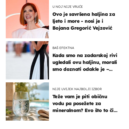
U NOJ NIJE VRUĆE
Ovo je savršena haljina za
ljeto i more - nosi je i
Bojana Gregorić Vejzović
BAŠ EFEKTNA
Kada smo na zadarskoj rivi
ugledali ovu haljinu, morali
smo doznati odakle je –
košta samo 18 eura
NIJE UVIJEK NAJBOLJI IZBOR
Teže vam je piti običnu
vodu pa posežete za
mineralnom? Evo što to čini
organizmu