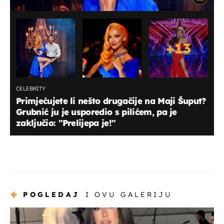
+
13
CELEBRITY
Primjećujete li nešto drugačije na Maji Šuput?
Grubnić ju je usporedio s pilićem, pa je
zaključio: "Prelijepa je!"
POGLEDAJ
I OVU GALERIJU