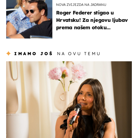
NOVA ZVIJEZDA NA JADRANU
Roger Federer stigao u
Hrvatsku! Za njegovu ljubav
prema našem otoku
zaslužan je jedan poznati
Hrvat
IMAMO JOŠ
NA OVU TEMU
moda & ljepota