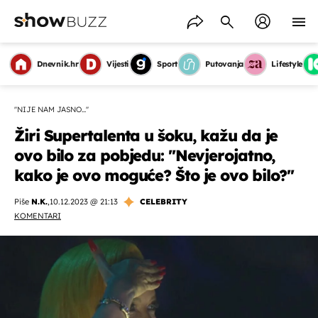
Dnevnik.hr
Vijesti
Sport
Putovanja
Lifestyle
''NIJE NAM JASNO...''
Žiri Supertalenta u šoku, kažu da je
ovo bilo za pobjedu: ''Nevjerojatno,
kako je ovo moguće? Što je ovo bilo?''
Piše
N.K.
,
10.12.2023 @ 21:13
CELEBRITY
KOMENTARI
OMOGUĆI OBAVIJESTI