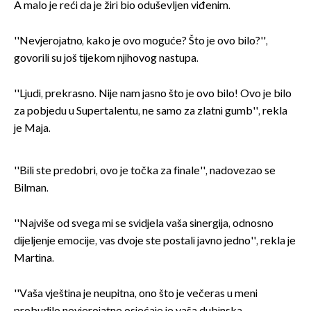
A malo je reći da je žiri bio oduševljen viđenim.
''Nevjerojatno, kako je ovo moguće? Što je ovo bilo?'',
govorili su još tijekom njihovog nastupa.
''Ljudi, prekrasno. Nije nam jasno što je ovo bilo! Ovo je bilo
za pobjedu u Supertalentu, ne samo za zlatni gumb'', rekla
je Maja.
''Bili ste predobri, ovo je točka za finale'', nadovezao se
Bilman.
''Najviše od svega mi se svidjela vaša sinergija, odnosno
dijeljenje emocije, vas dvoje ste postali javno jedno'', rekla je
Martina.
''Vaša vještina je neupitna, ono što je večeras u meni