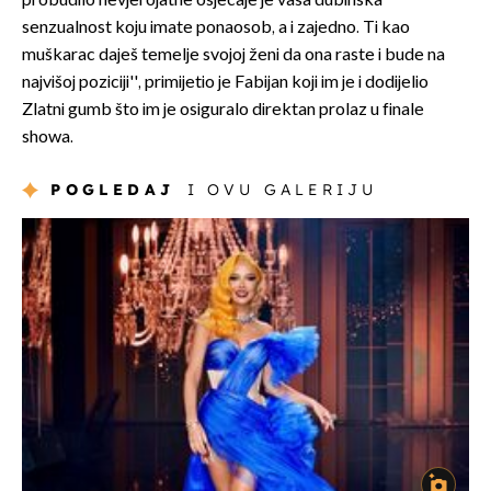
probudilo nevjerojatne osjećaje je vaša dubinska
senzualnost koju imate ponaosob, a i zajedno. Ti kao
muškarac daješ temelje svojoj ženi da ona raste i bude na
najvišoj poziciji'', primijetio je Fabijan koji im je i dodijelio
Zlatni gumb što im je osiguralo direktan prolaz u finale
showa.
POGLEDAJ
I OVU GALERIJU