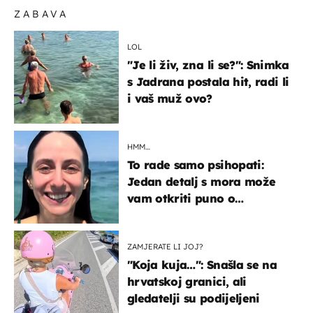
ZABAVA
LOL
"Je li živ, zna li se?": Snimka
s Jadrana postala hit, radi li
i vaš muž ovo?
HMM…
To rade samo psihopati:
Jedan detalj s mora može
vam otkriti puno o
prijateljima
ZAMJERATE LI JOJ?
"Koja kuja…": Snašla se na
hrvatskoj granici, ali
gledatelji su podijeljeni