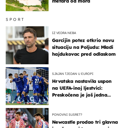
metara od mora
SPORT
IZ VEDRA NEBA
Garcijin potez otkrio novu
situaciju na Poljudu: Mladi
hajdukovac pred odlaskom
SJAJAN TJEDAN U EUROPI
Hrvatska nastavila uspon
na UEFA-inoj ljestvici:
Preskočena je još jedna
država
PONOVNI SUSRET?
Newcastle prodao tri glavna