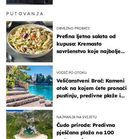
kopneni upad u članicu
NATO-a
PUTOVANJA
OBVEZNO PROBATI!
Prefina ljetna salata od
kupusa: Kremasto
savršenstvo koje najbolje
paše uz pečeno meso
VODIČ PO OTOKU
Veličanstveni Brač: Kameni
otok na kojem ćete pronaći
pustinju, predivne plaže i
uzbudljivu hranu
NAJMANJA NA SVIJETU
Čudo prirode: Predivna
pješčana plaža na 100