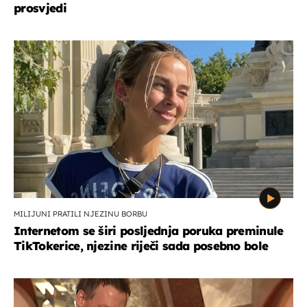
prosvjedi
MILIJUNI PRATILI NJEZINU BORBU
Internetom se širi posljednja poruka preminule
TikTokerice, njezine riječi sada posebno bole