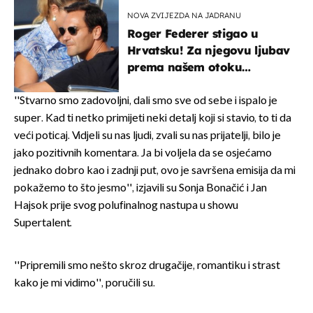
NOVA ZVIJEZDA NA JADRANU
Roger Federer stigao u
Hrvatsku! Za njegovu ljubav
prema našem otoku
zaslužan je jedan poznati
Hrvat
''Stvarno smo zadovoljni, dali smo sve od sebe i ispalo je
super. Kad ti netko primijeti neki detalj koji si stavio, to ti da
veći poticaj. Vidjeli su nas ljudi, zvali su nas prijatelji, bilo je
jako pozitivnih komentara. Ja bi voljela da se osjećamo
jednako dobro kao i zadnji put, ovo je savršena emisija da mi
pokažemo to što jesmo'', izjavili su Sonja Bonačić i Jan
Hajsok prije svog polufinalnog nastupa u showu
Supertalent.
''Pripremili smo nešto skroz drugačije, romantiku i strast
kako je mi vidimo'', poručili su.