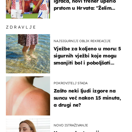
igrača, novi trener uperio
prstom u Hrvata: "Želim
njega!"
ZDRAVLJE
NAJSIGURNIJI OBLIK REKREACIJE
Vježbe za koljeno u moru: 5
sigurnih vježbi koje mogu
smanjiti bol i poboljšati
pokretljivost
POKROVITELJ STADA
Zašto neki ljudi izgore na
suncu već nakon 15 minuta,
a drugi ne?
NOVO ISTRAŽIVANJE