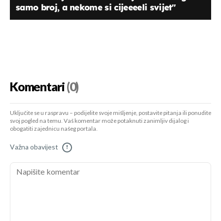
samo broj, a nekome si cijeeeeli svijet"
Komentari
(0)
Uključite se u raspravu – podijelite svoje mišljenje, postavite pitanja ili ponudite
svoj pogled na temu. Vaš komentar može potaknuti zanimljiv dijalog i
obogatiti zajednicu našeg portala.
Važna obavijest
!