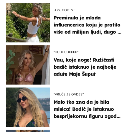
U 27. GODINI
Preminula je mlada
influencerica koju je pratilo
više od milijun ljudi, dugo se
borila s opakom bolešću
"UUUUUUFFFF"
Vau, koje noge! Ružičasti
badić istaknuo je najbolje
adute Maje Šuput
"VRUĆE JE OVDJE"
Malo tko zna da je bila
misica! Badić je istaknuo
besprijekornu figuru zgodne
voditeljice