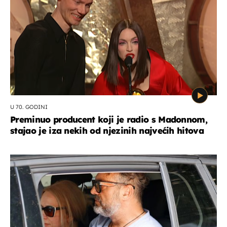
U 70. GODINI
Preminuo producent koji je radio s Madonnom,
stajao je iza nekih od njezinih najvećih hitova