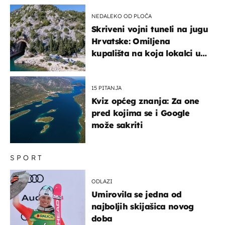
NEDALEKO OD PLOČA
Skriveni vojni tuneli na jugu
Hrvatske: Omiljena
kupališta na koja lokalci u
miru dolaze roniti i skakati
u more
15 PITANJA
Kviz općeg znanja: Za one
pred kojima se i Google
može sakriti
SPORT
ODLAZI
Umirovila se jedna od
najboljih skijašica novog
doba