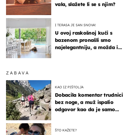
vala, slažete li se s njim?
I TERASA JE SAN SNOVA!
U ovoj raskošnoj kući s
bazenom pronašli smo
najelegantniju, a možda i
najljepšu bijelu kuhinju
ZABAVA
KAO IZ PIŠTOLJA
Dobacila komentar trudnici
bez noge, a muž ispalio
odgovor kao da je samo
čekao…
ŠTO KAŽETE?