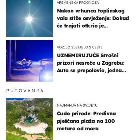
VREMENSKA PROGNOZA
Nakon vrhunca toplinskog
vala stiže osvježenje: Dokad
će trajati otkrio je
meteorolog
VOZILO SLETJELO S CESTE
UZNEMIRUJUĆE Strašni
prizori nesreće u Zagrebu:
Auto se prepolovio, jedna
osoba poginula
PUTOVANJA
NAJMANJA NA SVIJETU
Čudo prirode: Predivna
pješčana plaža na 100
metara od mora