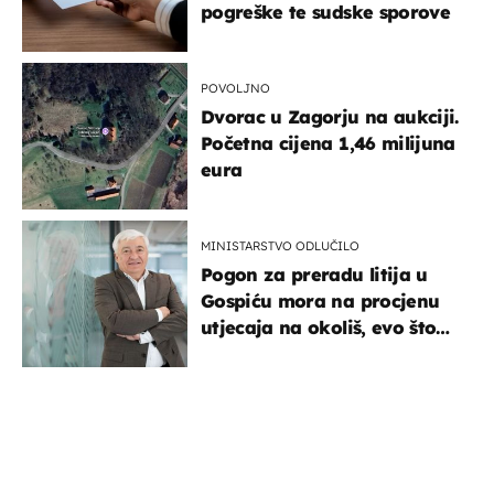
pogreške te sudske sporove
POVOLJNO
Dvorac u Zagorju na aukciji.
Početna cijena 1,46 milijuna
eura
MINISTARSTVO ODLUČILO
Pogon za preradu litija u
Gospiću mora na procjenu
utjecaja na okoliš, evo što
kaže ulagač