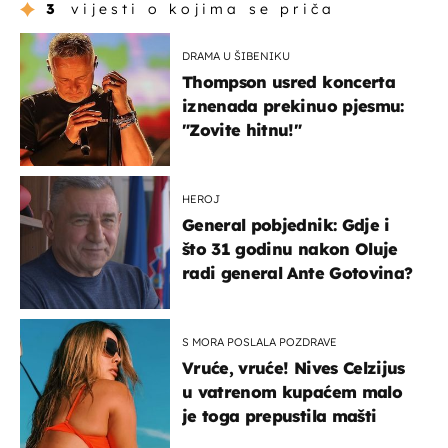
3
vijesti o kojima se priča
DRAMA U ŠIBENIKU
Thompson usred koncerta
iznenada prekinuo pjesmu:
"Zovite hitnu!"
HEROJ
General pobjednik: Gdje i
što 31 godinu nakon Oluje
radi general Ante Gotovina?
S MORA POSLALA POZDRAVE
Vruće, vruće! Nives Celzijus
u vatrenom kupaćem malo
je toga prepustila mašti