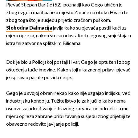
Pjevač Stjepan Barišić (52), poznatiji kao Gego, uhićen je
zbog uzgoja marihuane u mjestu Zaraće na otoku Hvaru te
zbog toga što je susjedu prijetio zračnom puškom.
Slobodna Dalmacija
javlja kako su pjevača pustili kući uz
mjeru opreza, nakon što su odustali od njegovog smještaja u
istražni zatvor na splitskim Bilicama.
Dok je bio u Policijskoj postaji Hvar, Gego je optužen i zbog
oštećenja tuđe imovine. Kako stoji u kaznenoj prijavi, pjevač
je ispisivao parole po zidu ćelije.
Gego je u svojoj obrani rekao kako nije uzgajao indijsku, već
industrijsku konoplju. Tužiteljstvo je zaključilo kako nema
osnove za određivanje istražnog zatvora, no odredili su mu
mjeru opreza zabrane približavanja susjedu zbog prijetnji te
obavezno redovito javljanje policiji.