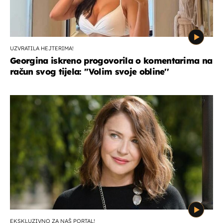
UZVRATILA HEJTERIMA!
Georgina iskreno progovorila o komentarima na
račun svog tijela: ''Volim svoje obline''
EKSKLUZIVNO ZA NAŠ PORTAL!