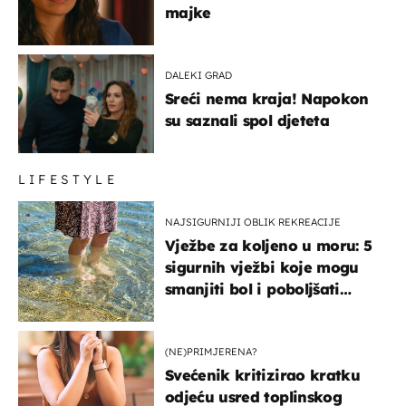
majke
DALEKI GRAD
Sreći nema kraja! Napokon
su saznali spol djeteta
LIFESTYLE
NAJSIGURNIJI OBLIK REKREACIJE
Vježbe za koljeno u moru: 5
sigurnih vježbi koje mogu
smanjiti bol i poboljšati
pokretljivost
(NE)PRIMJERENA?
Svećenik kritizirao kratku
odjeću usred toplinskog