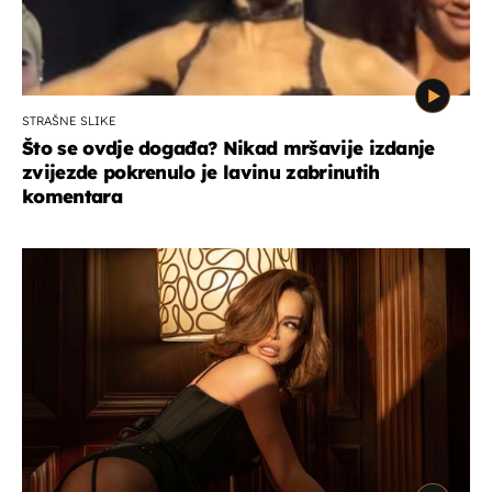
STRAŠNE SLIKE
Što se ovdje događa? Nikad mršavije izdanje
zvijezde pokrenulo je lavinu zabrinutih
komentara