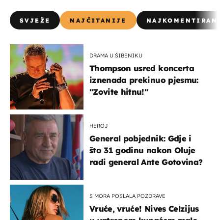
SVJEŽE
NAJČITANIJE
NAJKOMENTIRAN
DRAMA U ŠIBENIKU
Thompson usred koncerta
iznenada prekinuo pjesmu:
"Zovite hitnu!"
HEROJ
General pobjednik: Gdje i
što 31 godinu nakon Oluje
radi general Ante Gotovina?
S MORA POSLALA POZDRAVE
Vruće, vruće! Nives Celzijus