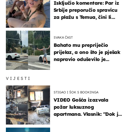
Isključio komentare: Par iz
Srbije preporučio spravicu
za plažu s Temua, čini li
vam se ovo sigurnim?
SVAKA ČAST
Bahato mu prepriječio
prijelaz, a ono što je pješak
napravio oduševilo je
društvene mreže
VIJESTI
STIGAO I ŠOK S BOOKINGA
VIDEO Gošća izazvala
požar luksuznog
apartmana. Vlasnik: "Dok je
gorjelo, smijali su se, pili i
pokazivali mi srednji prst"