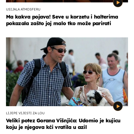
USIJALA ATMOSFERU
Ma kakva pojava! Seve u korzetu i halterima
pokazala zašto joj malo tko može parirati
LIJEPE VIJESTI ZA LOU
Veliki potez Gorana Višnjića: Udomio je kujicu
koju je njegova kći vratila u azil