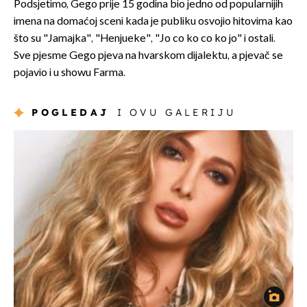
Podsjetimo, Gego prije 15 godina bio jedno od popularnijih
imena na domaćoj sceni kada je publiku osvojio hitovima kao
što su "Jamajka", "Henjueke", "Jo co ko co ko jo" i ostali.
Sve pjesme Gego pjeva na hvarskom dijalektu, a pjevač se
pojavio i u showu Farma.
POGLEDAJ
I OVU GALERIJU