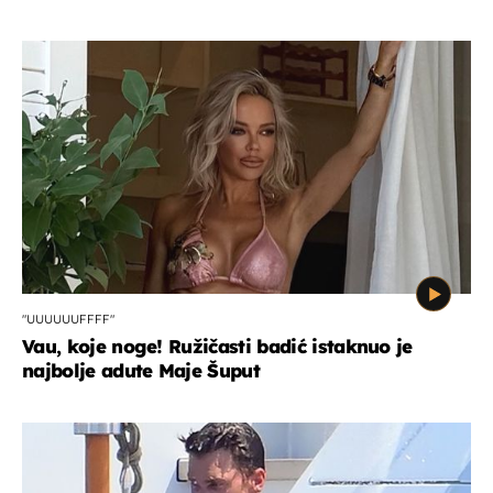
"UUUUUUFFFF"
Vau, koje noge! Ružičasti badić istaknuo je
najbolje adute Maje Šuput