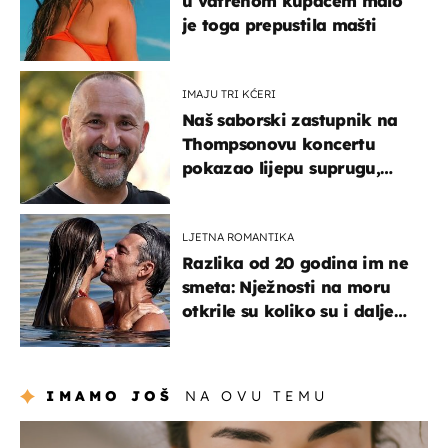
u vatrenom kupaćem malo
je toga prepustila mašti
IMAJU TRI KĆERI
Naš saborski zastupnik na
Thompsonovu koncertu
pokazao lijepu suprugu,
koja godinama izbjegava
javnost
LJETNA ROMANTIKA
Razlika od 20 godina im ne
smeta: Nježnosti na moru
otkrile su koliko su i dalje
zaljubljeni
IMAMO JOŠ
NA OVU TEMU
moda & ljepota