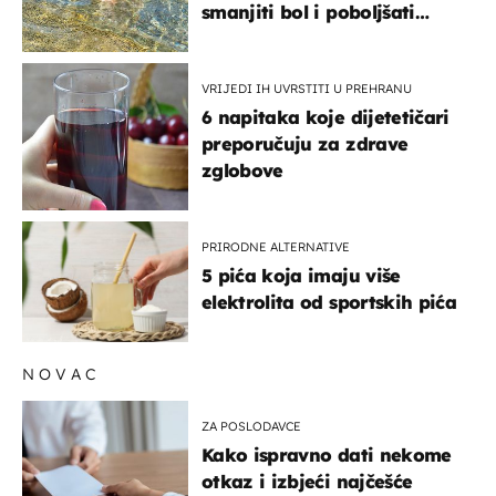
smanjiti bol i poboljšati
pokretljivost
VRIJEDI IH UVRSTITI U PREHRANU
6 napitaka koje dijetetičari
preporučuju za zdrave
zglobove
PRIRODNE ALTERNATIVE
5 pića koja imaju više
elektrolita od sportskih pića
NOVAC
ZA POSLODAVCE
Kako ispravno dati nekome
otkaz i izbjeći najčešće