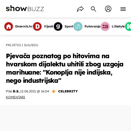
Dnevnik.hr
Vijesti
Sport
Putovanja
Lifestyle
PRIJETIO I SUSJEDU
Pjevača poznatog po hitovima na
hvarskom dijalektu uhitili zbog uzgoja
marihuane: "Konoplja nije indijska,
nego industrijska"
Piše
Đ.S.
,
12.06.2021 @ 16:04
CELEBRITY
KOMENTARI
OMOGUĆI OBAVIJESTI