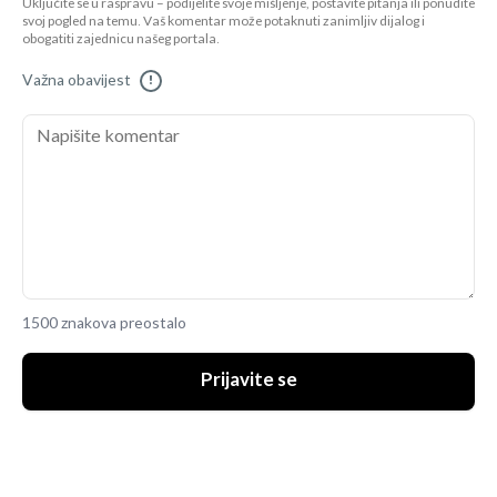
Uključite se u raspravu – podijelite svoje mišljenje, postavite pitanja ili ponudite
svoj pogled na temu. Vaš komentar može potaknuti zanimljiv dijalog i
obogatiti zajednicu našeg portala.
Važna obavijest
!
1500 znakova preostalo
Prijavite se