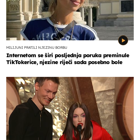
MILIJUNI PRATILI NJEZINU BORBU
Internetom se širi posljednja poruka preminule
TikTokerice, njezine riječi sada posebno bole