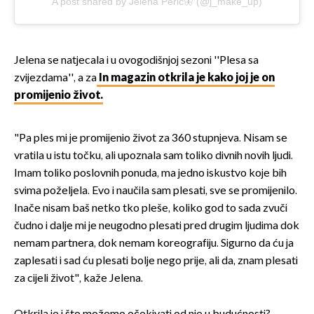
A post shared by Jelena Peric🦋 (@j_make_up)
Jelena se natjecala i u ovogodišnjoj sezoni ''Plesa sa
zvijezdama'', a za
In magazin otkrila je kako joj je on
promijenio život.
"Pa ples mi je promijenio život za 360 stupnjeva. Nisam se
vratila u istu točku, ali upoznala sam toliko divnih novih ljudi.
Imam toliko poslovnih ponuda, ma jedno iskustvo koje bih
svima poželjela. Evo i naučila sam plesati, sve se promijenilo.
Inače nisam baš netko tko pleše, koliko god to sada zvuči
čudno i dalje mi je neugodno plesati pred drugim ljudima dok
nemam partnera, dok nemam koreografiju. Sigurno da ću ja
zaplesati i sad ću plesati bolje nego prije, ali da, znam plesati
za cijeli život", kaže Jelena.