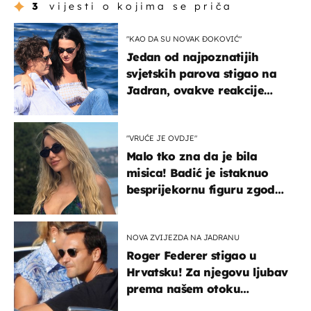
3
vijesti o kojima se priča
"KAO DA SU NOVAK ĐOKOVIĆ"
Jedan od najpoznatijih
svjetskih parova stigao na
Jadran, ovakve reakcije
vjerojatno nisu očekivali
"VRUĆE JE OVDJE"
Malo tko zna da je bila
misica! Badić je istaknuo
besprijekornu figuru zgodne
voditeljice
NOVA ZVIJEZDA NA JADRANU
Roger Federer stigao u
Hrvatsku! Za njegovu ljubav
prema našem otoku
zaslužan je jedan poznati