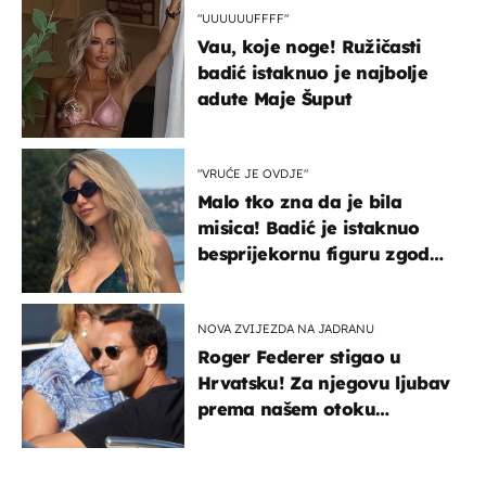
"UUUUUUFFFF"
Vau, koje noge! Ružičasti
badić istaknuo je najbolje
adute Maje Šuput
"VRUĆE JE OVDJE"
Malo tko zna da je bila
misica! Badić je istaknuo
besprijekornu figuru zgodne
voditeljice
NOVA ZVIJEZDA NA JADRANU
Roger Federer stigao u
Hrvatsku! Za njegovu ljubav
prema našem otoku
zaslužan je jedan poznati
Hrvat