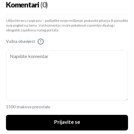
Komentari
(0)
Uključite se u raspravu – podijelite svoje mišljenje, postavite pitanja ili ponudite
svoj pogled na temu. Vaš komentar može potaknuti zanimljiv dijalog i
obogatiti zajednicu našeg portala.
Važna obavijest
!
1500 znakova preostalo
Prijavite se