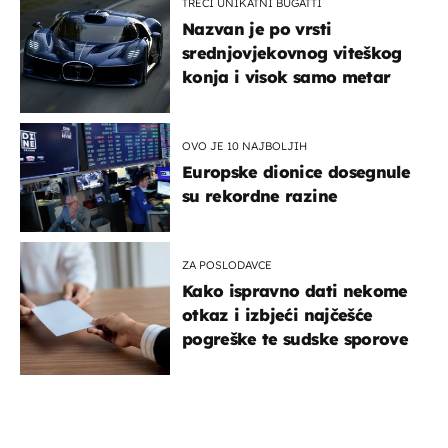
TREĆI UNIKATNI BUGATTI
Nazvan je po vrsti
srednjovjekovnog viteškog
konja i visok samo metar
OVO JE 10 NAJBOLJIH
Europske dionice dosegnule
su rekordne razine
ZA POSLODAVCE
Kako ispravno dati nekome
otkaz i izbjeći najčešće
pogreške te sudske sporove