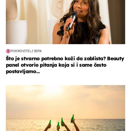
POKROVITELJ BIPA
Što je stvarno potrebno koži da zablista? Beauty
panel otvorio pitanja koja si i same često
postavljamo...
zanimljivosti