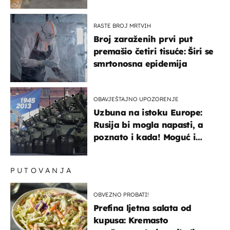
RASTE BROJ MRTVIH
Broj zaraženih prvi put
premašio četiri tisuće: Širi se
smrtonosna epidemija
OBAVJEŠTAJNO UPOZORENJE
Uzbuna na istoku Europe:
Rusija bi mogla napasti, a
poznato i kada! Moguć i
kopneni upad u članicu
NATO-a
PUTOVANJA
OBVEZNO PROBATI!
Prefina ljetna salata od
kupusa: Kremasto