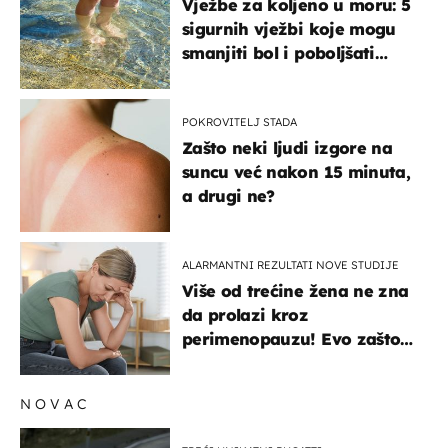
Vježbe za koljeno u moru: 5
sigurnih vježbi koje mogu
smanjiti bol i poboljšati
pokretljivost
POKROVITELJ STADA
Zašto neki ljudi izgore na
suncu već nakon 15 minuta,
a drugi ne?
ALARMANTNI REZULTATI NOVE STUDIJE
Više od trećine žena ne zna
da prolazi kroz
perimenopauzu! Evo zašto
su simptomi toliko
zbunjujući
NOVAC