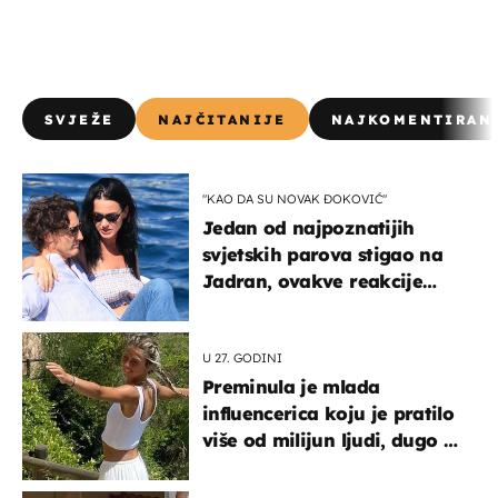
SVJEŽE
NAJČITANIJE
NAJKOMENTIRAN
"KAO DA SU NOVAK ĐOKOVIĆ"
Jedan od najpoznatijih
svjetskih parova stigao na
Jadran, ovakve reakcije
vjerojatno nisu očekivali
U 27. GODINI
Preminula je mlada
influencerica koju je pratilo
više od milijun ljudi, dugo se
borila s opakom bolešću