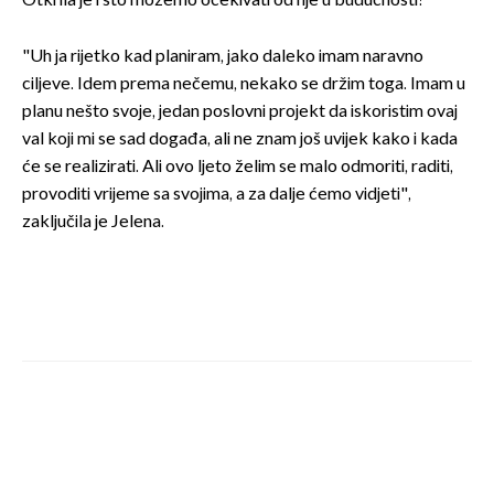
Otkrila je i što možemo očekivati od nje u budućnosti?
"Uh ja rijetko kad planiram, jako daleko imam naravno
ciljeve. Idem prema nečemu, nekako se držim toga. Imam u
planu nešto svoje, jedan poslovni projekt da iskoristim ovaj
val koji mi se sad događa, ali ne znam još uvijek kako i kada
će se realizirati. Ali ovo ljeto želim se malo odmoriti, raditi,
provoditi vrijeme sa svojima, a za dalje ćemo vidjeti",
zaključila je Jelena.