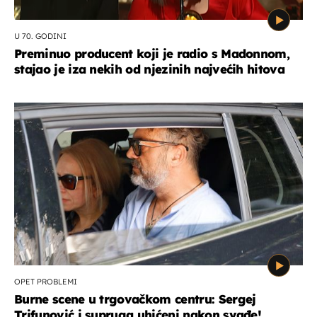
U 70. GODINI
Preminuo producent koji je radio s Madonnom,
stajao je iza nekih od njezinih najvećih hitova
OPET PROBLEMI
Burne scene u trgovačkom centru: Sergej
Trifunović i supruga uhićeni nakon svađe!