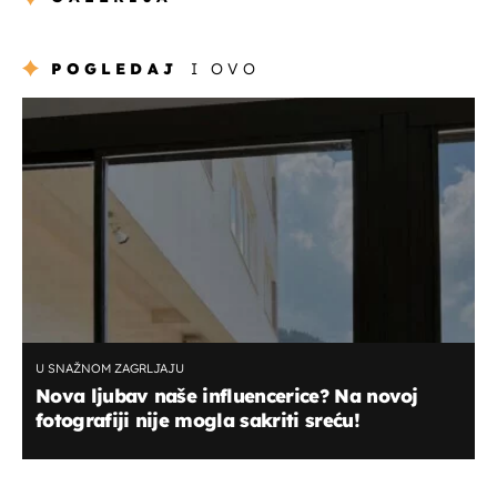
POGLEDAJ
I OVO
U SNAŽNOM ZAGRLJAJU
Nova ljubav naše influencerice? Na novoj
fotografiji nije mogla sakriti sreću!