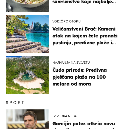
savršenstvo koje najbolje
paše uz pečeno meso
VODIČ PO OTOKU
Veličanstveni Brač: Kameni
otok na kojem ćete pronaći
pustinju, predivne plaže i
uzbudljivu hranu
NAJMANJA NA SVIJETU
Čudo prirode: Predivna
pješčana plaža na 100
metara od mora
SPORT
IZ VEDRA NEBA
Garcijin potez otkrio novu