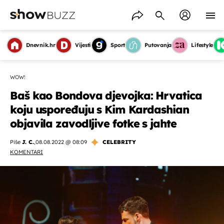
Dnevnik.hr
Vijesti
Sport
Putovanja
Lifestyle
WOW!
Baš kao Bondova djevojka: Hrvatica
koju uspoređuju s Kim Kardashian
objavila zavodljive fotke s jahte
Piše
J. C.
,
08.08.2022 @ 08:09
CELEBRITY
KOMENTARI
OMOGUĆI OBAVIJESTI