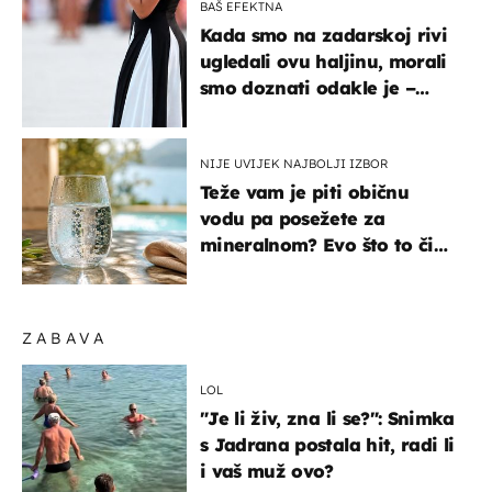
BAŠ EFEKTNA
Kada smo na zadarskoj rivi
ugledali ovu haljinu, morali
smo doznati odakle je –
košta samo 18 eura
NIJE UVIJEK NAJBOLJI IZBOR
Teže vam je piti običnu
vodu pa posežete za
mineralnom? Evo što to čini
organizmu
ZABAVA
LOL
"Je li živ, zna li se?": Snimka
s Jadrana postala hit, radi li
i vaš muž ovo?