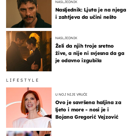
NASLJEDNIK
Nasljednik: Ljuta je na njega
i zahtjeva da učini nešto
NASLJEDNIK
Želi da njih troje sretno
žive, a nije ni svjesna da ga
je odavno izgubila
LIFESTYLE
U NOJ NIJE VRUĆE
Ovo je savršena haljina za
ljeto i more - nosi je i
Bojana Gregorić Vejzović