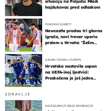
situaciju na Poljudu: Mladi
hajdukovac pred odlaskom
PONOVNI SUSRET?
Newcastle prodao tri glavna
igrača, novi trener uperio
prstom u Hrvata: "Želim
njega!"
SJAJAN TJEDAN U EUROPI
Hrvatska nastavila uspon
na UEFA-inoj ljestvici:
Preskočena je još jedna
država
ZDRAVLJE
NAJSIGURNIJI OBLIK REKREACIJE