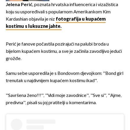
Hrvat
Jelena Perić,
poznata hrvatska influencerica i vizažistica
koju su uspoređivali s popularnom Amerikankom Kim
Kardashian objavila je niz
fotografija u kupaćem
kostimu s luksuzne jahte.
Perić je fanove počastila pozirajući na palubi broda u
bijelom kupaćem kostimu, a sve je začinila zavodljivo jedući
grožđe.
Samu sebe usporedila je s Bondovom djevojkom: ''Bond girl
trenutak u najdivnijem kupaćem kostimu ikad''.
''Savršena ženo!!!'', ''Vidi moje zavodnice'', ''Sve si'', ''Ajme,
predivna'', pisali su joj pratitelji u komentarima.