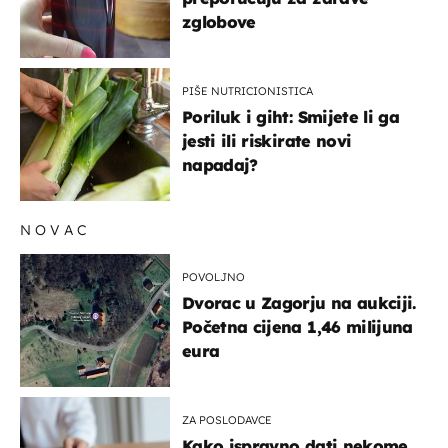
zglobove
PIŠE NUTRICIONISTICA
Poriluk i giht: Smijete li ga
jesti ili riskirate novi
napadaj?
NOVAC
POVOLJNO
Dvorac u Zagorju na aukciji.
Početna cijena 1,46 milijuna
eura
ZA POSLODAVCE
Kako ispravno dati nekome