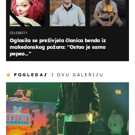
+
8
CELEBRITY
Oglasila se preživjela članica benda iz
makedonskog požara: ''Ostao je samo
pepeo...''
POGLEDAJ
I OVU GALERIJU