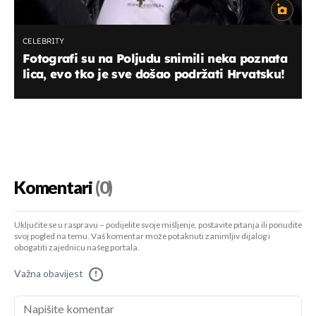
CELEBRITY
Fotografi su na Poljudu snimili neka poznata
lica, evo tko je sve došao podržati Hrvatsku!
Komentari
(0)
Uključite se u raspravu – podijelite svoje mišljenje, postavite pitanja ili ponudite
svoj pogled na temu. Vaš komentar može potaknuti zanimljiv dijalog i
obogatiti zajednicu našeg portala.
Važna obavijest
!