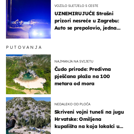
VOZILO SLETJELO S CESTE
UZNEMIRUJUĆE Strašni
prizori nesreće u Zagrebu:
Auto se prepolovio, jedna
osoba poginula
PUTOVANJA
NAJMANJA NA SVIJETU
Čudo prirode: Predivna
pješčana plaža na 100
metara od mora
NEDALEKO OD PLOČA
Skriveni vojni tuneli na jugu
Hrvatske: Omiljena
kupališta na koja lokalci u
miru dolaze roniti i skakati