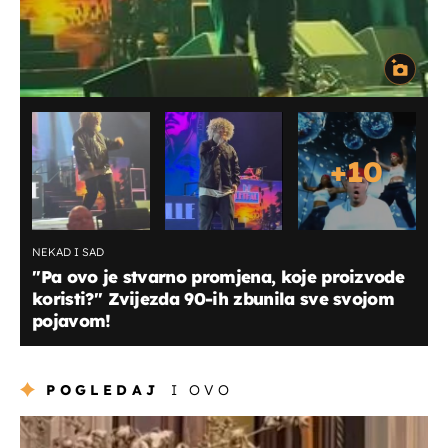
+
10
NEKAD I SAD
''Pa ovo je stvarno promjena, koje proizvode
koristi?'' Zvijezda 90-ih zbunila sve svojom
pojavom!
POGLEDAJ
I OVO