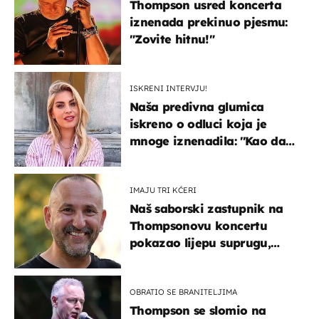
Thompson usred koncerta
iznenada prekinuo pjesmu:
"Zovite hitnu!"
ISKRENI INTERVJU!
Naša predivna glumica
iskreno o odluci koja je
mnoge iznenadila: ''Kao da
mi je veliki teret pao s leđa''
IMAJU TRI KĆERI
Naš saborski zastupnik na
Thompsonovu koncertu
pokazao lijepu suprugu,
koja godinama izbjegava
javnost
OBRATIO SE BRANITELJIMA
Thompson se slomio na