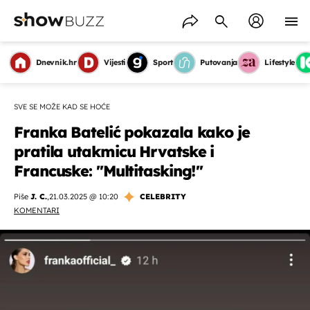
Dnevnik.hr
Vijesti
Sport
Putovanja
Lifestyle
SVE SE MOŽE KAD SE HOĆE
Franka Batelić pokazala kako je
pratila utakmicu Hrvatske i
Francuske: ''Multitasking!''
Piše
J. C.
,
21.03.2025 @ 10:20
CELEBRITY
KOMENTARI
OMOGUĆI OBAVIJESTI