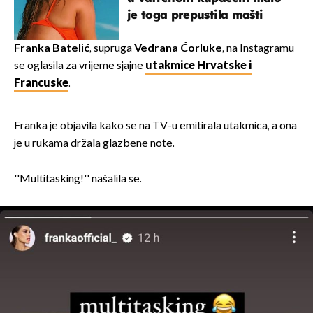
je toga prepustila mašti
Franka Batelić
, supruga
Vedrana Ćorluke
, na Instagramu
se oglasila za vrijeme sjajne
utakmice Hrvatske i
Francuske
.
Franka je objavila kako se na TV-u emitirala utakmica, a ona
je u rukama držala glazbene note.
''Multitasking!'' našalila se.