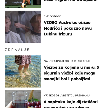
SVE OBJAVIO
VIDEO Australac ošišao
Modrića i pokazao novu
Lukinu frizuru
ZDRAVLJE
NAJSIGURNIJI OBLIK REKREACIJE
Vježbe za koljeno u moru: 5
sigurnih vježbi koje mogu
smanjiti bol i poboljšati
pokretljivost
VRIJEDI IH UVRSTITI U PREHRANU
6 napitaka koje dijetetičari
preporučuju za zdrave