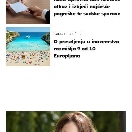
otkaz i izbjeći najčešće
pogreške te sudske sporove
KAMO BI OTIŠLI?
O preseljenju u inozemstvo
razmišlja 9 od 10
Europljana