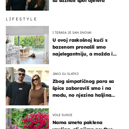
su saznali spol djeteta
LIFESTYLE
I TERASA JE SAN SNOVA!
U ovoj raskošnoj kući s
bazenom pronašli smo
najelegantniju, a možda i
najljepšu bijelu kuhinju
JAKO SU SLATKI!
Zbog simpatičnog para sa
špice zaboravili smo i na
modu, no njezina haljina
itekako nas se dojmila
VOLE SUNCE
Nama smeta paklena