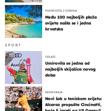
u more
POKROVITELJ CORONA
Među 100 najboljih plaža
svijeta našla se i jedna
hrvatska
SPORT
ODLAZI
Umirovila se jedna od
najboljih skijašica novog
doba
NEMA KRAJA
Novi šok u teniskom svijetu:
Alcaraz propušta Cincinatti,
hoće li igrati na US Openu?