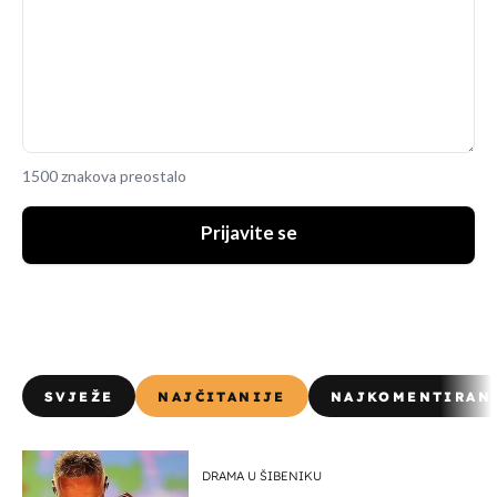
1500 znakova preostalo
Prijavite se
SVJEŽE
NAJČITANIJE
NAJKOMENTIRAN
DRAMA U ŠIBENIKU