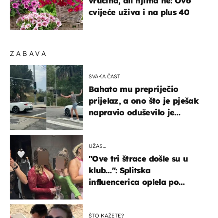
vrućina, ali njima ne: Ovo
cvijeće uživa i na plus 40
ZABAVA
SVAKA ČAST
Bahato mu prepriječio
prijelaz, a ono što je pješak
napravio oduševilo je
društvene mreže
UŽAS…
"Ove tri štrace došle su u
klub…": Splitska
influencerica oplela po
ženama zbog užasnog
ponašanja
ŠTO KAŽETE?