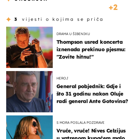
2
3
vijesti o kojima se priča
DRAMA U ŠIBENIKU
Thompson usred koncerta
iznenada prekinuo pjesmu:
"Zovite hitnu!"
HEROJ
General pobjednik: Gdje i
što 31 godinu nakon Oluje
radi general Ante Gotovina?
S MORA POSLALA POZDRAVE
Vruće, vruće! Nives Celzijus
u vatrenom kupaćem malo