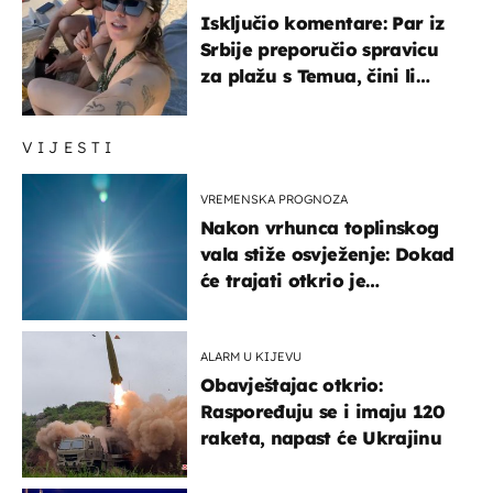
Isključio komentare: Par iz
Srbije preporučio spravicu
za plažu s Temua, čini li
vam se ovo sigurnim?
VIJESTI
VREMENSKA PROGNOZA
Nakon vrhunca toplinskog
vala stiže osvježenje: Dokad
će trajati otkrio je
meteorolog
ALARM U KIJEVU
Obavještajac otkrio:
Raspoređuju se i imaju 120
raketa, napast će Ukrajinu