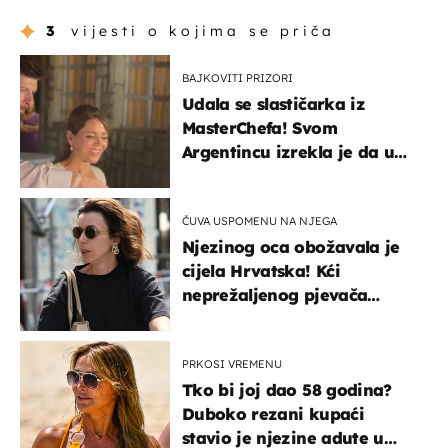
3
vijesti o kojima se priča
BAJKOVITI PRIZORI
Udala se slastičarka iz
MasterChefa! Svom
Argentincu izrekla je da u
rodnoj Hercegovini
ČUVA USPOMENU NA NJEGA
Njezinog oca obožavala je
cijela Hrvatska! Kći
neprežaljenog pjevača
projurila špicom na dva
kotača
PRKOSI VREMENU
Tko bi joj dao 58 godina?
Duboko rezani kupaći
stavio je njezine adute u