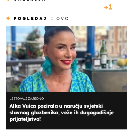
1
POGLEDAJ
I OVO
LJETOVALI ZAJEDNO
Alka Vuica pozirala u naručju svjetski
slavnog glazbenika, veže ih dugogodišnje
prijateljstvo!