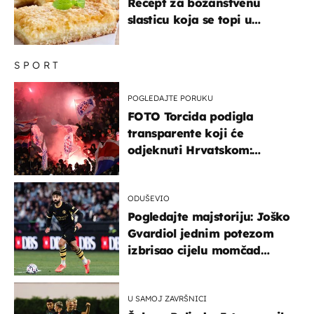
Recept za božanstvenu
slasticu koja se topi u
ustima
SPORT
POGLEDAJTE PORUKU
FOTO Torcida podigla
transparente koji će
odjeknuti Hrvatskom:
Prozvali "moralne vertikale"
ODUŠEVIO
Pogledajte majstoriju: Joško
Gvardiol jednim potezom
izbrisao cijelu momčad
Atletica
U SAMOJ ZAVRŠNICI