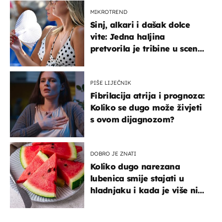
MIKROTREND
Sinj, alkari i dašak dolce
vite: Jedna haljina
pretvorila je tribine u scenu
iz talijanskog filma
PIŠE LIJEČNIK
Fibrilacija atrija i prognoza:
Koliko se dugo može živjeti
s ovom dijagnozom?
DOBRO JE ZNATI
Koliko dugo narezana
lubenica smije stajati u
hladnjaku i kada je više nije
sigurno jesti?