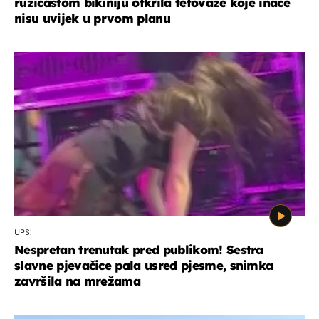
ružičastom bikiniju otkrila tetovaže koje inače
nisu uvijek u prvom planu
UPS!
Nespretan trenutak pred publikom! Sestra
slavne pjevačice pala usred pjesme, snimka
završila na mrežama