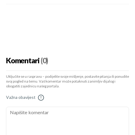
Komentari
(0)
Uključite se u raspravu – podijelite svoje mišljenje, postavite pitanja ili ponudite
svoj pogled na temu. Vaš komentar može potaknuti zanimljiv dijalog i
obogatiti zajednicu našeg portala.
Važna obavijest
!