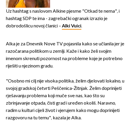
prvi plan
Uz hashtag s naslovom Alkine pjesme "Otkad te nema", i
hashtag SDP te ima - zagrebački ogranak izrazio je
dobrodošlicu novoj članici –
Alki Vuici
.
Alka je za Dnevnik Nove TV pojasnila kako se učlanila jer je
razočarana politikom u zemlji. Kaže i kako želi svojim
imenom skrenuti pozornost na probleme koje je potrebno
riješiti u njezinom gradu.
"Osobno mi cilj nije visoka politika, želim djelovati lokalno, u
svojoj gradskoj četvrti Peščenica-Žitnjak. Želim doprinijeti
rješavanju problema koji muče sve nas, kao što su
zbrinjavanje otpada, čisti grad i uređen okoliš. Naravno,
radim u kulturi cijeli život i vjerujem kako mogu doprinijeti
razgovoru na tu temu", kazala je Alka.