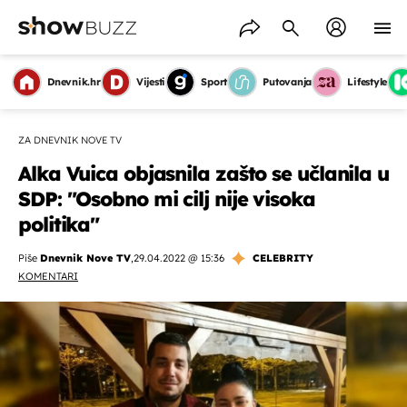
Dnevnik.hr
Vijesti
Sport
Putovanja
Lifestyle
ZA DNEVNIK NOVE TV
Alka Vuica objasnila zašto se učlanila u
SDP: "Osobno mi cilj nije visoka
politika"
Piše
Dnevnik Nove TV
,
29.04.2022 @ 15:36
CELEBRITY
KOMENTARI
OMOGUĆI OBAVIJESTI