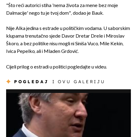
"Što reći autorici stiha 'nema života za mene bez moje
Dalmacije' nego tu je tvoj dom", dodao je Bauk.
Nije Alka jedina s estrade u političkim vodama. U saborskim
klupama trenutačno sjede Davor Dretar Drele i Miroslav
Škoro, a bez politike nisu mogli ni Siniša Vuco, Mile Kekin,
Ivica Pepelko, ali i Mladen Grdović.
Cijeli prilog o estradi u politici pogledajte u videu.
POGLEDAJ
I OVU GALERIJU