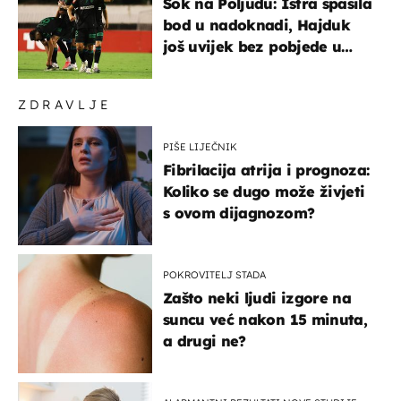
Šok na Poljudu: Istra spasila
bod u nadoknadi, Hajduk
još uvijek bez pobjede u
HNL-u
ZDRAVLJE
PIŠE LIJEČNIK
Fibrilacija atrija i prognoza:
Koliko se dugo može živjeti
s ovom dijagnozom?
POKROVITELJ STADA
Zašto neki ljudi izgore na
suncu već nakon 15 minuta,
a drugi ne?