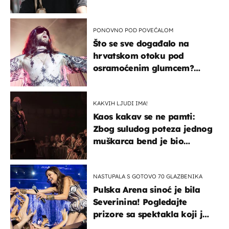
projurila špicom na dva
kotača
PONOVNO POD POVEĆALOM
Što se sve događalo na
hrvatskom otoku pod
osramoćenim glumcem?
Bizarni prizori i danas
izazivaju nevjericu
KAKVIH LJUDI IMA!
Kaos kakav se ne pamti:
Zbog suludog poteza jednog
muškarca bend je bio
prisiljen prekinuti nastup
NASTUPALA S GOTOVO 70 GLAZBENIKA
Pulska Arena sinoć je bila
Severinina! Pogledajte
prizore sa spektakla koji je
rasprodan mjesec dana