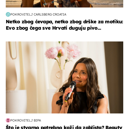
POKROVITELJ CARLSBERG CROATIA
Netko zbog ćevapa, netko zbog drške za motiku:
Evo zbog čega sve Hrvati duguju pivo...
moda & ljepota
POKROVITELJ BIPA
Što je stvarno potrebno koži da zablista? Beauty