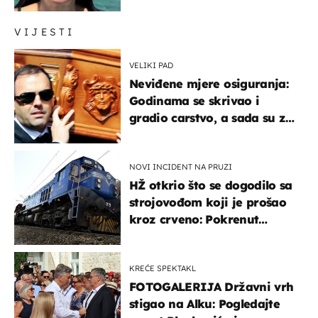
prijateljima
VIJESTI
VELIKI PAD
Neviđene mjere osiguranja:
Godinama se skrivao i
gradio carstvo, a sada su za
njegovo izručenje naručili
posebno vozilo
NOVI INCIDENT NA PRUZI
HŽ otkrio što se dogodilo sa
strojovođom koji je prošao
kroz crveno: Pokrenut
inspekcijski nadzor
KREĆE SPEKTAKL
FOTOGALERIJA Državni vrh
stigao na Alku: Pogledajte