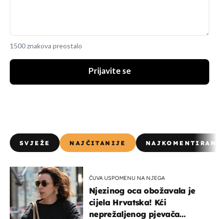
1500 znakova preostalo
Prijavite se
SVJEŽE
NAJČITANIJE
NAJKOMENTIRAN
ČUVA USPOMENU NA NJEGA
Njezinog oca obožavala je
cijela Hrvatska! Kći
neprežaljenog pjevača