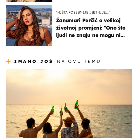
ranije
''NIŠTA POSEBNIJE I BITNIJE...''
Žanamari Perčić o velikoj
životnoj promjeni: "Ono što
ljudi ne znaju ne mogu ni
uništiti''
IMAMO JOŠ
NA OVU TEMU
zanimljivosti