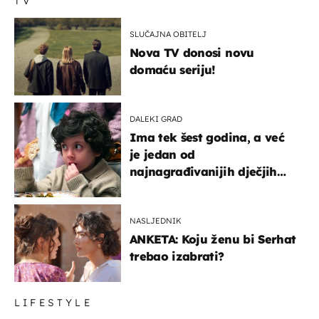
TV
SLUČAJNA OBITELJ
Nova TV donosi novu
domaću seriju!
DALEKI GRAD
Ima tek šest godina, a već
je jedan od
najnagrađivanijih dječjih
glumaca
NASLJEDNIK
ANKETA: Koju ženu bi Serhat
trebao izabrati?
LIFESTYLE