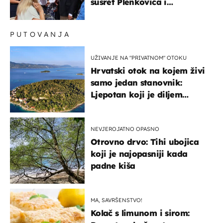
susret Plenkovića i
Milanovića
PUTOVANJA
UŽIVANJE NA "PRIVATNOM" OTOKU
Hrvatski otok na kojem živi
samo jedan stanovnik:
Ljepotan koji je diljem
svijeta poznat po svojem
"bijelom zlatu"
NEVJEROJATNO OPASNO
Otrovno drvo: Tihi ubojica
koji je najopasniji kada
padne kiša
MA, SAVRŠENSTVO!
Kolač s limunom i sirom: