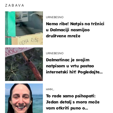
ZABAVA
URNEBESNO
Nema ribe! Natpis na tržnici
u Dalmaciji nasmijao
društvene mreže
URNEBESNO
Dalmatinac je svojim
natpisom u vrtu postao
internetski hit! Pogledajte
što je napisao
HMM…
To rade samo psihopati:
Jedan detalj s mora može
vam otkriti puno o