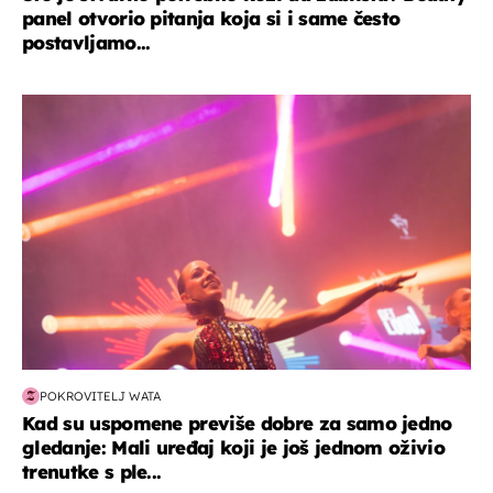
panel otvorio pitanja koja si i same često
postavljamo...
kultura & zabava
POKROVITELJ WATA
Kad su uspomene previše dobre za samo jedno
gledanje: Mali uređaj koji je još jednom oživio
trenutke s ple...