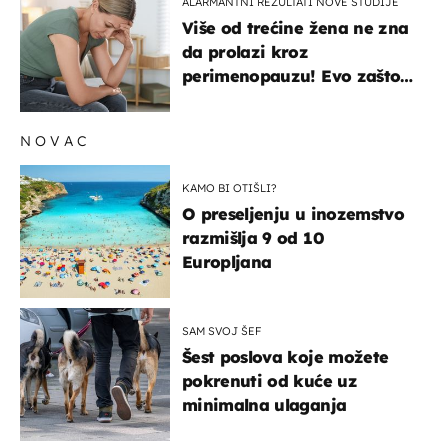
ALARMANTNI REZULTATI NOVE STUDIJE
Više od trećine žena ne zna
da prolazi kroz
perimenopauzu! Evo zašto
su simptomi toliko
zbunjujući
NOVAC
KAMO BI OTIŠLI?
O preseljenju u inozemstvo
razmišlja 9 od 10
Europljana
SAM SVOJ ŠEF
Šest poslova koje možete
pokrenuti od kuće uz
minimalna ulaganja