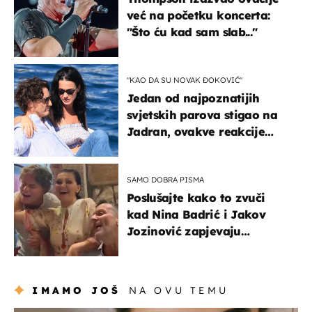
već na početku koncerta:
"Što ću kad sam slab..."
"KAO DA SU NOVAK ĐOKOVIĆ"
Jedan od najpoznatijih
svjetskih parova stigao na
Jadran, ovakve reakcije
vjerojatno nisu očekivali
SAMO DOBRA PISMA
Poslušajte kako to zvuči
kad Nina Badrić i Jakov
Jozinović zapjevaju
Oliverov hit!
IMAMO JOŠ
NA OVU TEMU