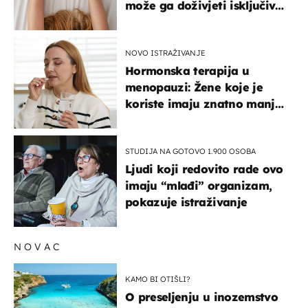
može ga doživjeti isključivo
na ovaj način
NOVO ISTRAŽIVANJE
Hormonska terapija u
menopauzi: Žene koje je
koriste imaju znatno manji
rizik od ovoga
STUDIJA NA GOTOVO 1.900 OSOBA
Ljudi koji redovito rade ovo
imaju “mlađi” organizam,
pokazuje istraživanje
NOVAC
KAMO BI OTIŠLI?
O preseljenju u inozemstvo