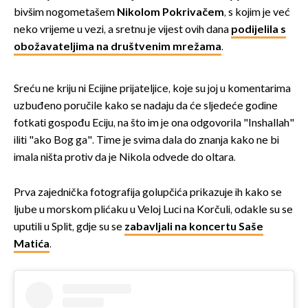
bivšim nogometašem
Nikolom Pokrivačem
, s kojim je već
neko vrijeme u vezi, a sretnu je vijest ovih dana
podijelila s
obožavateljima na društvenim mrežama
.
Sreću ne kriju ni Ecijine prijateljice, koje su joj u komentarima
uzbuđeno poručile kako se nadaju da će sljedeće godine
fotkati gospođu Eciju, na što im je ona odgovorila "Inshallah"
iliti "ako Bog ga". Time je svima dala do znanja kako ne bi
imala ništa protiv da je Nikola odvede do oltara.
Prva zajednička fotografija golupčića prikazuje ih kako se
ljube u morskom plićaku u Veloj Luci na Korčuli, odakle su se
uputili u Split, gdje su se
zabavljali na koncertu Saše
Matića
.