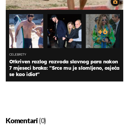
+
6
CELEBRITY
Otkriven razlog razvoda slavnog para nakon
7 mjeseci braka: "Srce mu je slomljeno, osjeća
se kao idiot"
Komentari
(0)