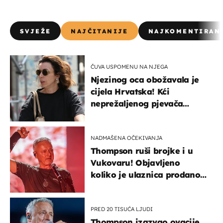
SVJEŽE
NAJČITANIJE
NAJKOMENTIRAN
ČUVA USPOMENU NA NJEGA
Njezinog oca obožavala je
cijela Hrvatska! Kći
neprežaljenog pjevača
projurila špicom na dva
kotača
NADMAŠENA OČEKIVANJA
Thompson ruši brojke i u
Vukovaru! Objavljeno
koliko je ulaznica prodano
u kratkom vremenu
PRED 20 TISUĆA LJUDI
Thompson izazvao ovacije