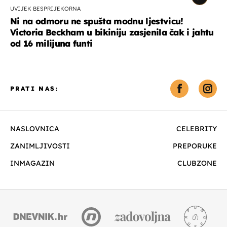
UVIJEK BESPRIJEKORNA
Ni na odmoru ne spušta modnu ljestvicu!
Victoria Beckham u bikiniju zasjenila čak i jahtu
od 16 milijuna funti
PRATI NAS:
NASLOVNICA
CELEBRITY
ZANIMLJIVOSTI
PREPORUKE
INMAGAZIN
CLUBZONE