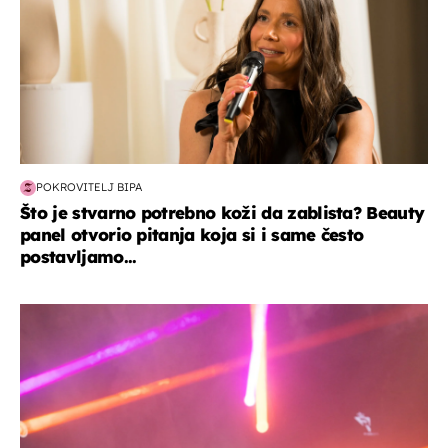
POKROVITELJ BIPA
Što je stvarno potrebno koži da zablista? Beauty
panel otvorio pitanja koja si i same često
postavljamo...
kultura & zabava