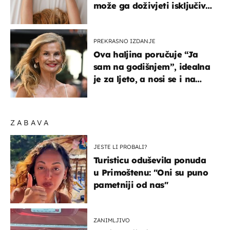
može ga doživjeti isključivo
na ovaj način
PREKRASNO IZDANJE
Ova haljina poručuje “Ja
sam na godišnjem”, idealna
je za ljeto, a nosi se i na
zagrebačkoj špici
ZABAVA
JESTE LI PROBALI?
Turisticu oduševila ponuda
u Primoštenu: "Oni su puno
pametniji od nas"
ZANIMLJIVO