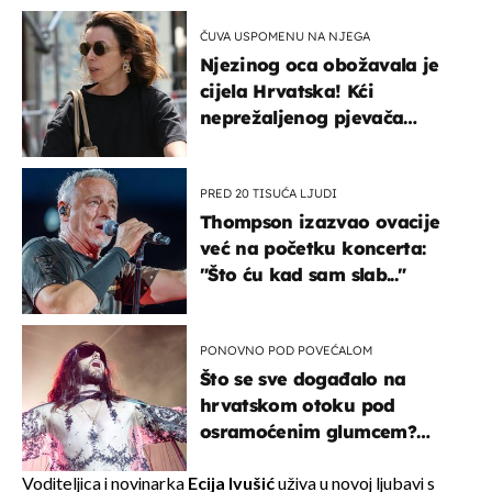
ČUVA USPOMENU NA NJEGA
Njezinog oca obožavala je
cijela Hrvatska! Kći
neprežaljenog pjevača
projurila špicom na dva
kotača
PRED 20 TISUĆA LJUDI
Thompson izazvao ovacije
već na početku koncerta:
"Što ću kad sam slab..."
PONOVNO POD POVEĆALOM
Što se sve događalo na
hrvatskom otoku pod
osramoćenim glumcem?
Bizarni prizori i danas
izazivaju nevjericu
Voditeljica i novinarka
Ecija Ivušić
uživa u novoj ljubavi s