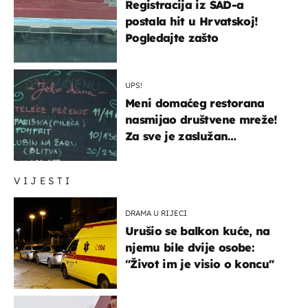
Registracija iz SAD-a
postala hit u Hrvatskoj!
Pogledajte zašto
UPS!
Meni domaćeg restorana
nasmijao društvene mreže!
Za sve je zaslužan
urnebesan naziv jela
VIJESTI
DRAMA U RIJECI
Urušio se balkon kuće, na
njemu bile dvije osobe:
"Život im je visio o koncu"