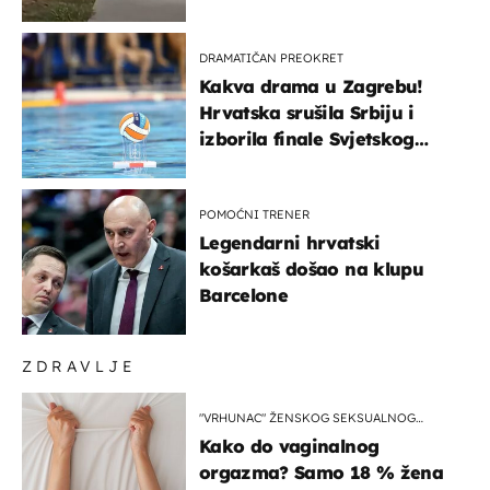
ga!"
DRAMATIČAN PREOKRET
Kakva drama u Zagrebu!
Hrvatska srušila Srbiju i
izborila finale Svjetskog
prvenstva
POMOĆNI TRENER
Legendarni hrvatski
košarkaš došao na klupu
Barcelone
ZDRAVLJE
"VRHUNAC" ŽENSKOG SEKSUALNOG
ISKUSTVA
Kako do vaginalnog
orgazma? Samo 18 % žena