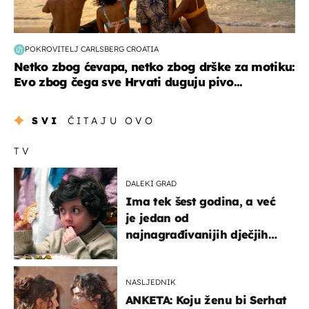
POKROVITELJ CARLSBERG CROATIA
Netko zbog ćevapa, netko zbog drške za motiku:
Evo zbog čega sve Hrvati duguju pivo...
SVI
ČITAJU OVO
TV
DALEKI GRAD
Ima tek šest godina, a već
je jedan od
najnagrađivanijih dječjih
glumaca
NASLJEDNIK
ANKETA: Koju ženu bi Serhat