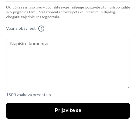
Uključite se u raspravu – podijelite svoje mišljenje, postavite pitanja ili ponudite
svoj pogled na temu. Vaš komentar može potaknuti zanimljiv dijalog i
obogatiti zajednicu našeg portala.
Važna obavijest
!
1500 znakova preostalo
Prijavite se