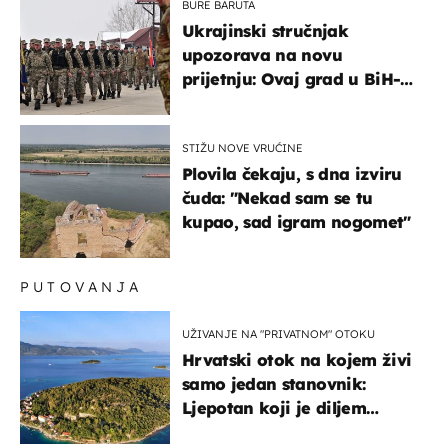
BURE BARUTA
Ukrajinski stručnjak
upozorava na novu
prijetnju: Ovaj grad u BiH-u
bi mogao biti žarište
STIŽU NOVE VRUĆINE
Plovila čekaju, s dna izviru
čuda: "Nekad sam se tu
kupao, sad igram nogomet"
PUTOVANJA
UŽIVANJE NA "PRIVATNOM" OTOKU
Hrvatski otok na kojem živi
samo jedan stanovnik:
Ljepotan koji je diljem
svijeta poznat po svojem