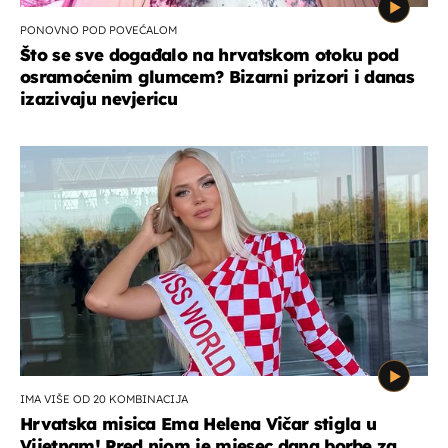
PONOVNO POD POVEĆALOM
Što se sve događalo na hrvatskom otoku pod
osramoćenim glumcem? Bizarni prizori i danas
izazivaju nevjericu
IMA VIŠE OD 20 KOMBINACIJA
Hrvatska misica Ema Helena Vičar stigla u
Vijetnam! Pred njom je mjesec dana borbe za