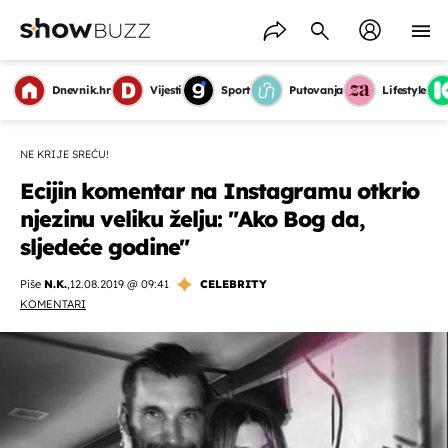
Dnevnik.hr
Vijesti
Sport
Putovanja
Lifestyle
NE KRIJE SREĆU!
Ecijin komentar na Instagramu otkrio
njezinu veliku želju: "Ako Bog da,
sljedeće godine"
Piše
N.K.
,
12.08.2019 @ 09:41
CELEBRITY
KOMENTARI
OMOGUĆI OBAVIJESTI