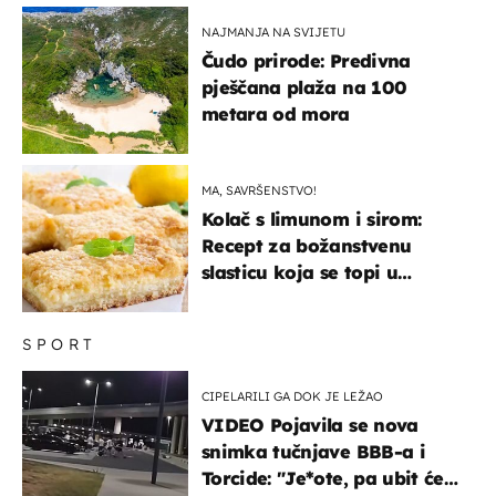
"bijelom zlatu"
NAJMANJA NA SVIJETU
Čudo prirode: Predivna
pješčana plaža na 100
metara od mora
MA, SAVRŠENSTVO!
Kolač s limunom i sirom:
Recept za božanstvenu
slasticu koja se topi u
ustima
SPORT
CIPELARILI GA DOK JE LEŽAO
VIDEO Pojavila se nova
snimka tučnjave BBB-a i
Torcide: "Je*ote, pa ubit će