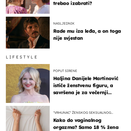
trebao izabrati?
NASLJEDNIK
Rade mu iza leđa, a on toga
nije svjestan
LIFESTYLE
POPUT SIRENE
Haljina Danijele Martinović
ističe ženstvenu figuru, a
savršena je za večernji
izlazak na moru
"VRHUNAC" ŽENSKOG SEKSUALNOG
ISKUSTVA
Kako do vaginalnog
orgazma? Samo 18 % žena