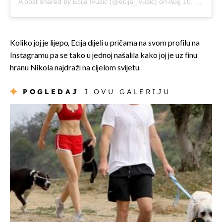
A post shared by Ecija Ivusic (@ecija_ivusic)
on
Aug 10, 2019 at 11:17am PDT
Koliko joj je lijepo, Ecija dijeli u pričama na svom profilu na
Instagramu pa se tako u jednoj našalila kako joj je uz finu
hranu Nikola najdraži na cijelom svijetu.
POGLEDAJ
I OVU GALERIJU