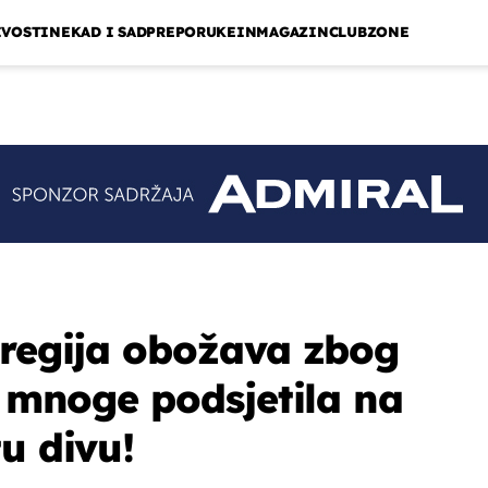
IVOSTI
NEKAD I SAD
PREPORUKE
INMAGAZIN
CLUBZONE
 regija obožava zbog
e mnoge podsjetila na
u divu!