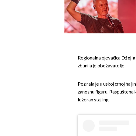
Regionalna pjevačica
Džejla
zbunila je obožavatelje.
Pozirala je u uskoj crnoj halj
zanosnu figuru. Raspuštena k
ležeran stajling.