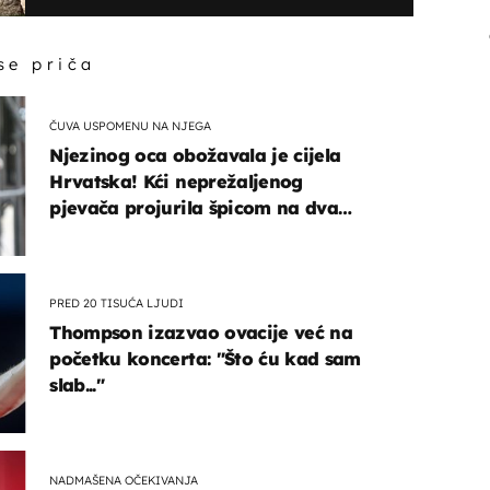
 se priča
ČUVA USPOMENU NA NJEGA
Njezinog oca obožavala je cijela
Hrvatska! Kći neprežaljenog
pjevača projurila špicom na dva
kotača
PRED 20 TISUĆA LJUDI
Thompson izazvao ovacije već na
početku koncerta: "Što ću kad sam
slab..."
NADMAŠENA OČEKIVANJA