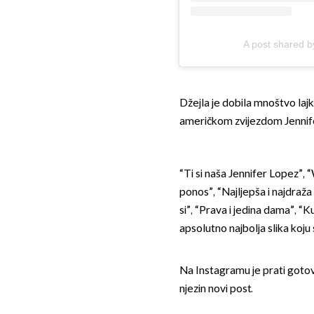
A post shared 
Džejla je dobila mnoštvo lajk
američkom zvijezdom Jennif
“Ti si naša Jennifer Lopez”, “
ponos”, “Najljepša i najdraža
si”, “Prava i jedina dama”, “K
apsolutno najbolja slika koju 
Na Instagramu je prati gotov
njezin novi post.