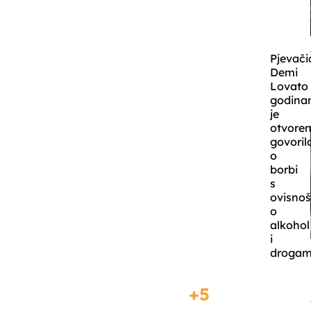
Pjevači
Demi
Lovato
godin
je
otvore
govoril
o
borbi
s
ovisno
o
alkohol
i
drogam
5