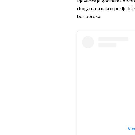
Pjevačica je godinama otvore
drogama, a nakon posljednjeg 
bez poroka.
Vie