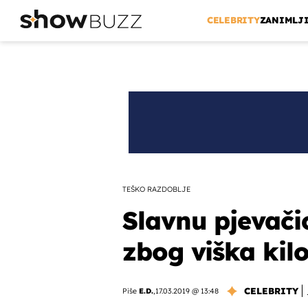
CELEBRITY
ZANIMLJ
TEŠKO RAZDOBLJE
Slavnu pjevači
zbog viška ki
CELEBRITY
Piše
E.D.
,
17.03.2019 @ 13:48