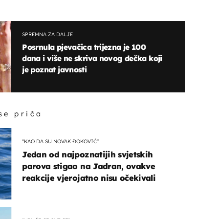
SPREMNA ZA DALJE
Posrnula pjevačica trijezna je 100
dana i više ne skriva novog dečka koji
je poznat javnosti
 se priča
"KAO DA SU NOVAK ĐOKOVIĆ"
Jedan od najpoznatijih svjetskih
parova stigao na Jadran, ovakve
reakcije vjerojatno nisu očekivali