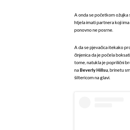
A onda se početkom ožujka sa
htjela imati partnera koji im
ponovno ne posrne.
A da se pjevačica itekako pr
činjenica da je počela boksati
tome, natukla je poprilični 
na
Beverly Hillsu
, brinetu sm
šiltericom na glavi.