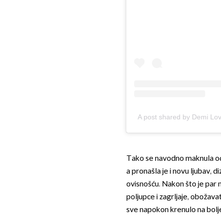
A post shared by Demi Lo
Tako se navodno maknula od s
a pronašla je i novu ljubav, d
ovisnošću. Nakon što je par 
poljupce i zagrljaje, obožava
sve napokon krenulo na bolj