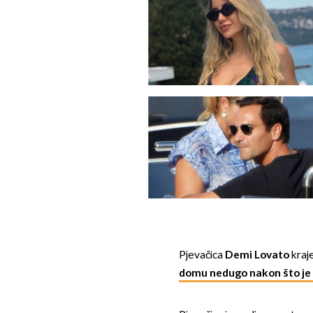
Pjevačica
Demi Lovato
kraj
domu nedugo nakon što je p