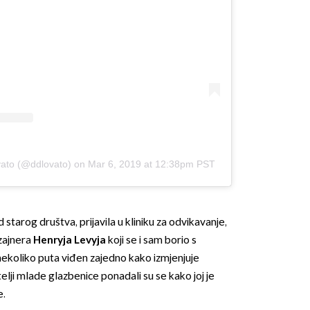
vato (@ddlovato)
on
Mar 6, 2019 at 12:38pm PST
tarog društva, prijavila u kliniku za odvikavanje,
izajnera
Henryja Levyja
koji se i sam borio s
nekoliko puta viđen zajedno kako izmjenjuje
telji mlade glazbenice ponadali su se kako joj je
e.