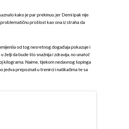
znalo kako je par prekinuo, jer Demi ipak nije
a problematičnu prošlost kao ona iz straha da
omijenila od tog nesretnog događaja pokazuje i
 u želji da bude što snažnija i zdravija, no unatoč
broj kilograma. Naime, tijekom nedavnog šopinga
o jedva prepoznali u trenirci i natikačima te sa