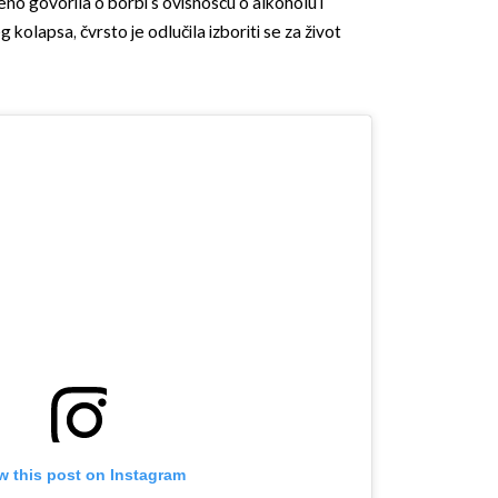
no govorila o borbi s ovisnošću o alkoholu i
kolapsa, čvrsto je odlučila izboriti se za život
OMOGUĆI OBAVIJESTI
w this post on Instagram