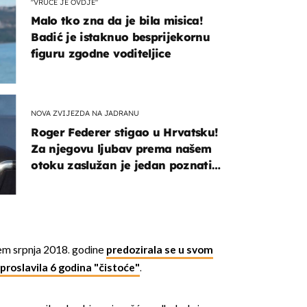
"VRUĆE JE OVDJE"
Malo tko zna da je bila misica!
Badić je istaknuo besprijekornu
figuru zgodne voditeljice
NOVA ZVIJEZDA NA JADRANU
Roger Federer stigao u Hrvatsku!
Za njegovu ljubav prema našem
otoku zaslužan je jedan poznati
Hrvat
em srpnja 2018. godine
predozirala se u svom
roslavila 6 godina "čistoće"
.