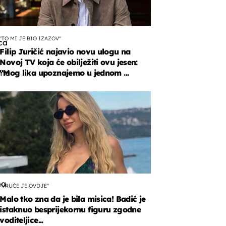
''TO MI JE BIO IZAZOV''
ca
Filip Juričić najavio novu ulogu na
Novoj TV koja će obilježiti ovu jesen:
ama
''Mog lika upoznajemo u jednom ...
no
a
šću
u
a.
"VRUĆE JE OVDJE"
Malo tko zna da je bila misica! Badić je
istaknuo besprijekornu figuru zgodne
voditeljice...